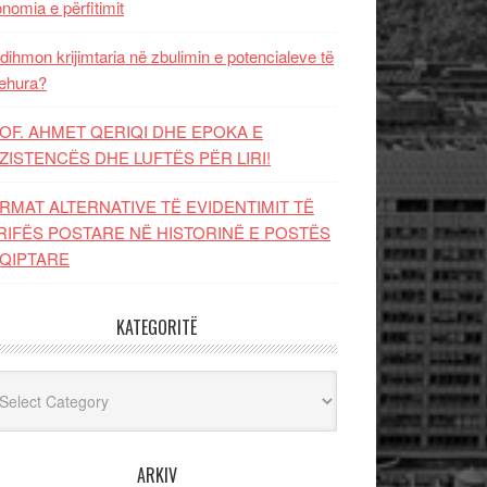
nomia e përfitimit
dihmon krijimtaria në zbulimin e potencialeve të
ehura?
OF. AHMET QERIQI DHE EPOKA E
ZISTENCЁS DHE LUFTЁS PЁR LIRI!
RMAT ALTERNATIVE TË EVIDENTIMIT TË
RIFËS POSTARE NË HISTORINË E POSTËS
QIPTARE
KATEGORITË
egoritë
ARKIV