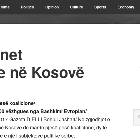
Home
Politics
Opinion
Culture
Sports
Economy
onet
e në Kosovë
esë koalicione/
100 vëzhgues nga Bashkimi Evropian/
17-Gazeta DIELLI-Behlul Jashari/ Në zgjedhjet e
ë Kosovë do marrin pjesë pesë koalicione, dy të
 e një i subjekteve politike serbe.