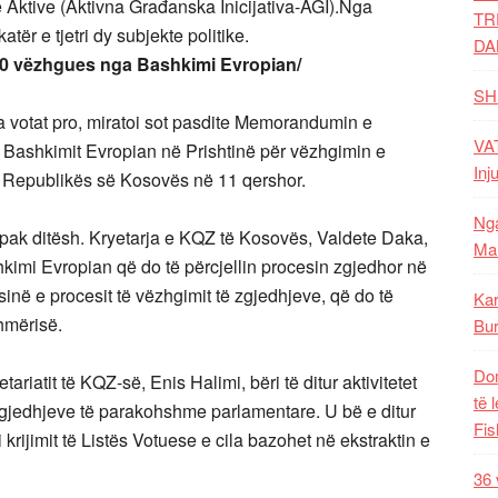
 Aktive (Aktivna Građanska Inicijativa-AGI).Nga
TR
atër e tjetri dy subjekte politike.
DA
100 vëzhgues nga Bashkimi Evropian/
SH
a votat pro, miratoi sot pasdite Memorandumin e
VAT
 Bashkimit Evropian në Prishtinë për vëzhgimin e
Inj
 Republikës së Kosovës në 11 qershor.
Nga
k ditësh. Kryetarja e KQZ të Kosovës, Valdete Daka,
Mal
kimi Evropian që do të përcjellin procesin zgjedhor në
në e procesit të vëzhgimit të zgjedhjeve, që do të
Kar
shmërisë.
Bur
Dom
riatit të KQZ-së, Enis Halimi, bëri të ditur aktivitetet
të 
zgjedhjeve të parakohshme parlamentare. U bë e ditur
Fis
 krijimit të Listës Votuese e cila bazohet në ekstraktin e
36 