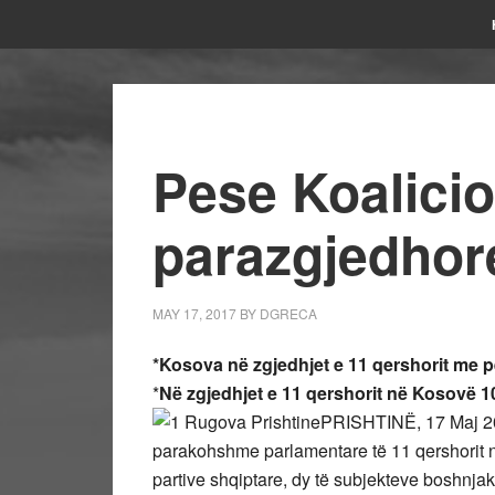
Pese Koalici
parazgjedhor
MAY 17, 2017
BY
DGRECA
*Kosova në zgjedhjet e 11 qershorit me p
*
Në zgjedhjet e 11 qershorit në Kosovë 
PRISHTINË, 17 Maj 20
parakohshme parlamentare të 11 qershorit n
partive shqiptare, dy të subjekteve boshnjake