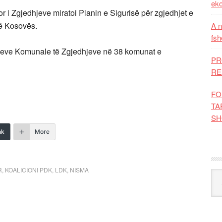
eko
 i Zgjedhjeve miratoi Planin e Sigurisë për zgjedhjet e
ë Kosovës.
A n
fsh
neve Komunale të Zgjedhjeve në 38 komunat e
PR
RE
FO
TA
SH
nk
More
R
,
KOALICIONI PDK
,
LDK
,
NISMA
Kat