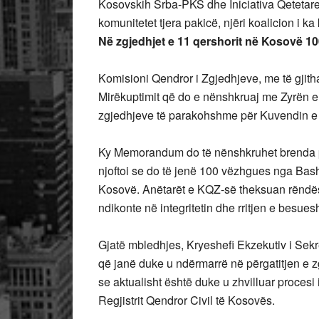
Kosovskih Srba-PKS dhe Iniciativa Qetetare
komunitetet tjera pakicë, njëri koalicion i ka k
Në zgjedhjet e 11 qershorit në Kosovë 
Komisioni Qendror i Zgjedhjeve, me të gjith
Mirëkuptimit që do e nënshkruaj me Zyrën e
zgjedhjeve të parakohshme për Kuvendin e
Ky Memorandum do të nënshkruhet brenda pa
njoftoi se do të jenë 100 vëzhgues nga Bash
Kosovë. Anëtarët e KQZ-së theksuan rëndësi
ndikonte në integritetin dhe rritjen e besue
Gjatë mbledhjes, Kryeshefi Ekzekutiv i Sekreta
që janë duke u ndërmarrë në përgatitjen e 
se aktualisht është duke u zhvilluar procesi i
Regjistrit Qendror Civil të Kosovës.