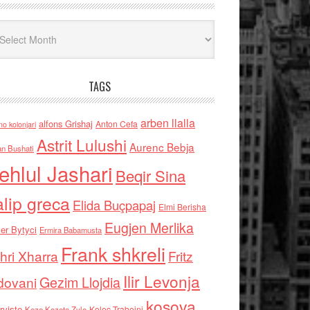
iv
TAGS
arben llalla
alfons Grishaj
Anton Cefa
no kolonjari
Astrit Lulushi
Aurenc Bebja
an Bushati
ehlul Jashari
Beqir Sina
alip greca
Elida Buçpapaj
Elmi Berisha
Eugjen Merlika
er Bytyci
Ermira Babamusta
Frank shkreli
hri Xharra
Fritz
Ilir Levonja
Gezim Llojdia
dovani
kosova
rviste
Kolec Traboini
Keze Kozeta Zylo