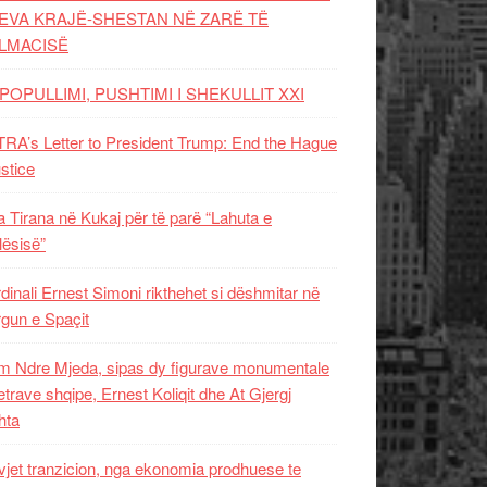
EVA KRAJË-SHESTAN NË ZARË TË
LMACISË
POPULLIMI, PUSHTIMI I SHEKULLIT XXI
RA’s Letter to President Trump: End the Hague
ustice
 Tirana në Kukaj për të parë “Lahuta e
ësisë”
dinali Ernest Simoni rikthehet si dëshmitar në
gun e Spaçit
 Ndre Mjeda, sipas dy figurave monumentale
letrave shqipe, Ernest Koliqit dhe At Gjergj
hta
vjet tranzicion, nga ekonomia prodhuese te