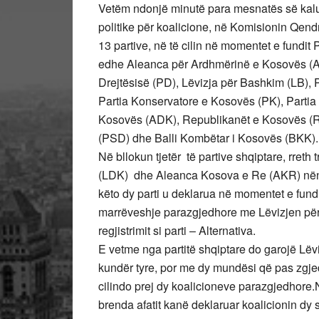
Vetëm ndonjë minutë para mesnatës së kaluar 
politike për koalicione, në Komisionin Qendr
13 partive, në të cilin në momentet e fundi
edhe Aleanca për Ardhmërinë e Kosovës (A
Drejtësisë (PD), Lëvizja për Bashkim (LB),
Partia Konservatore e Kosovës (PK), Partia
Kosovës (ADK), Republikanët e Kosovës (RE
(PSD) dhe Balli Kombëtar i Kosovës (BKK).
Në bllokun tjetër të partive shqiptare, rre
(LDK) dhe Aleanca Kosova e Re (AKR) nënsh
këto dy parti u deklarua në momentet e fun
marrëveshje parazgjedhore me Lëvizjen për Dr
regjistrimit si parti – Alternativa.
E vetme nga partitë shqiptare do garojë Lëv
kundër tyre, por me dy mundësi që pas zgjed
cilindo prej dy koalicioneve parazgjedhore.N
brenda afatit kanë deklaruar koalicionin dy