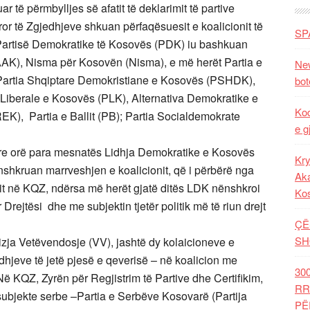
të përmbylljes së afatit të deklarimit të partive
or të Zgjedhjeve shkuan përfaqësuesit e koalicionit të
SP
t Partisë Demokratike të Kosovës (PDK) iu bashkuan
AK), Nisma për Kosovën (Nisma), e më herët Partia e
New
 Partia Shqiptare Demokristiane e Kosovës (PSHDK),
bot
 Liberale e Kosovës (PLK), Alternativa Demokratike e
Kod
K), Partia e Ballit (PB); Partia Socialdemokrate
e g
th tre orë para mesnatës Lidhja Demokratike e Kosovës
Kry
kruan marrveshjen e koalicionit, që i përbërë nga
Aka
dit në KQZ, ndërsa më herët gjatë ditës LDK nënshkroi
Ko
ejtësi dhe me subjektin tjetër politik më të riun drejt
ÇË
SH
izja Vetëvendosje (VV), jashtë dy kolaicioneve e
hjeve të jetë pjesë e qeverisë – në koalicion me
30
ë KQZ, Zyrën për Regjistrim të Partive dhe Certifikim,
RR
 subjekte serbe –Partia e Serbëve Kosovarë (Partija
PË