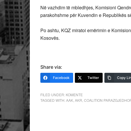
Në vazhdim të mbledhjes, Komisioni Qendror
parakohshme për Kuvendin e Republikës s
Po ashtu, KQZ miratoi emërimin e Komisio
Kosovës.
Share via:
Facebook
Twitter
Copy Li
FILED UNDER:
KOMENTE
TAGGED WITH:
AAK
,
AKR
,
COALITION PARAZGJEDHO