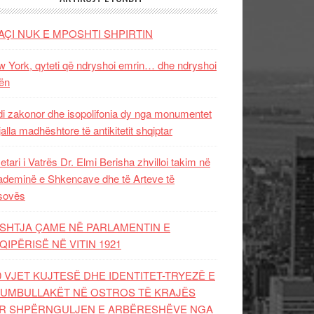
AÇI NUK E MPOSHTI SHPIRTIN
 York, qyteti që ndryshoi emrin… dhe ndryshoi
ën
i zakonor dhe isopolifonia dy nga monumentet
jalla madhështore të antikitetit shqiptar
etari i Vatrës Dr. Elmi Berisha zhvilloi takim në
deminë e Shkencave dhe të Arteve të
sovës
SHTJA ÇAME NË PARLAMENTIN E
QIPËRISË NË VITIN 1921
0 VJET KUJTESË DHE IDENTITET-TRYEZË E
UMBULLAKËT NË OSTROS TË KRAJËS
R SHPËRNGULJEN E ARBËRESHËVE NGA