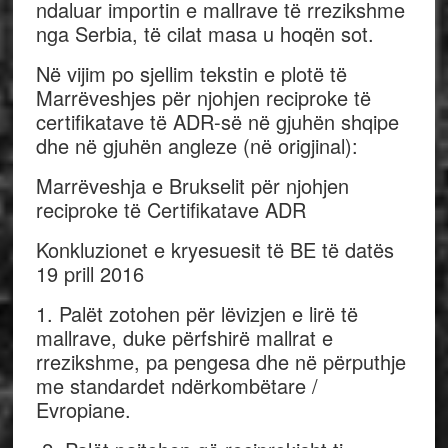
ndaluar importin e mallrave të rrezikshme
nga Serbia, të cilat masa u hoqën sot.
Në vijim po sjellim tekstin e plotë të
Marrëveshjes për njohjen reciproke të
certifikatave të ADR-së në gjuhën shqipe
dhe në gjuhën angleze (në origjinal):
Marrëveshja e Brukselit për njohjen
reciproke të Certifikatave ADR
Konkluzionet e kryesuesit të BE të datës
19 prill 2016
1. Palët zotohen për lëvizjen e lirë të
mallrave, duke përfshirë mallrat e
rrezikshme, pa pengesa dhe në përputhje
me standardet ndërkombëtare /
Evropiane.