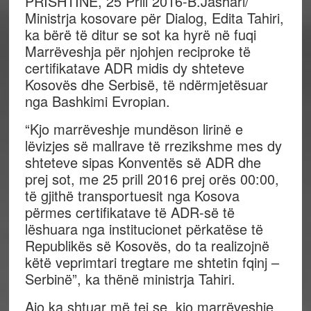
PRISHTINË, 25 Prill 2016-B.Jashari/
Ministrja kosovare për Dialog, Edita Tahiri,
ka bërë të ditur se sot ka hyrë në fuqi
Marrëveshja për njohjen reciproke të
certifikatave ADR midis dy shteteve
Kosovës dhe Serbisë, të ndërmjetësuar
nga Bashkimi Evropian.
“Kjo marrëveshje mundëson lirinë e
lëvizjes së mallrave të rrezikshme mes dy
shteteve sipas Konventës së ADR dhe
prej sot, me 25 prill 2016 prej orës 00:00,
të gjithë transportuesit nga Kosova
përmes certifikatave të ADR-së të
lëshuara nga institucionet përkatëse të
Republikës së Kosovës, do ta realizojnë
këtë veprimtari tregtare me shtetin fqinj –
Serbinë”, ka thënë ministrja Tahiri.
Ajo ka shtuar më tej se kjo marrëveshje