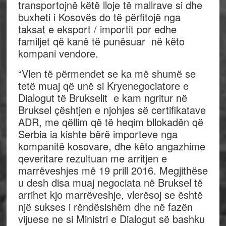
transportojnë këtë lloje të mallrave si dhe
buxheti i Kosovës do të përfitojë nga
taksat e eksport / importit por edhe
familjet që kanë të punësuar në këto
kompani vendore.
“Vlen të përmendet se ka më shumë se
tetë muaj që unë si Kryenegociatore e
Dialogut të Brukselit e kam ngritur në
Bruksel çështjen e njohjes së certifikatave
ADR, me qëllim që të heqim bllokadën që
Serbia ia kishte bërë importeve nga
kompanitë kosovare, dhe këto angazhime
qeveritare rezultuan me arritjen e
marrëveshjes më 19 prill 2016. Megjithëse
u desh disa muaj negociata në Bruksel të
arrihet kjo marrëveshje, vlerësoj se është
një sukses i rëndësishëm dhe në fazën
vijuese ne si Ministri e Dialogut së bashku