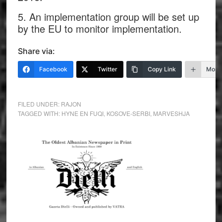
5. An implementation group will be set up
by the EU to monitor implementation.
Share via:
Facebook
Twitter
Copy Link
More
FILED UNDER:
RAJON
TAGGED WITH:
HYNE EN FUQI
,
KOSOVE-SERBI
,
MARVESHJA