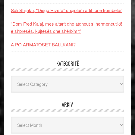
Sali Shijaku, “Diego Rivera” shqiptar i artit tonë kombëtar
“Dom Fred Kalaj, mes altarit dhe atdheut si hermeneutikë
e shpresës, kujtesës dhe shërbimit”
A PO ARMATOSET BALLKANI?
KATEGORITË
Kategoritë
ARKIV
Arkiv