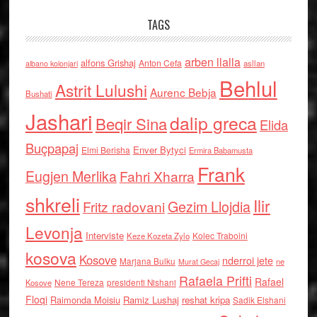
TAGS
arben llalla
alfons Grishaj
Anton Cefa
asllan
albano kolonjari
Behlul
Astrit Lulushi
Aurenc Bebja
Bushati
Jashari
dalip greca
Beqir Sina
Elida
Buçpapaj
Enver Bytyci
Elmi Berisha
Ermira Babamusta
Frank
Eugjen Merlika
Fahri Xharra
shkreli
Ilir
Gezim Llojdia
Fritz radovani
Levonja
Interviste
Kolec Traboini
Keze Kozeta Zylo
kosova
Kosove
nderroi jete
Marjana Bulku
ne
Murat Gecaj
Rafaela Prifti
Rafael
Nene Tereza
Kosove
presidenti Nishani
Floqi
Raimonda Moisiu
Ramiz Lushaj
reshat kripa
Sadik Elshani