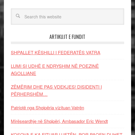
ARTIKUJT E FUNDIT
SHPALLET KËSHILLI I FEDERATËS VATRA
LUMI SI UDHË E NDRYSHIM NË POEZINË
AGOLLIANE
ZËMËRIM DHE PAS VDEKJES! DISIDENTI I
PËRHERSHËM…
Patriotë nga Shqipëria vizituan Vatrën
Mirëseardhje në Shqipëri, Ambasador Eric Wendt
KOSOVA E KA FITUAR LUFTËN, POR PAQEN DUHET