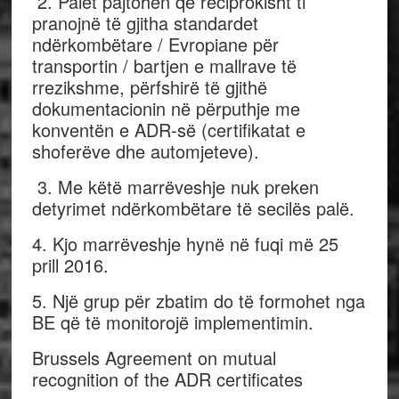
2. Palët pajtohen që reciprokisht ti
pranojnë të gjitha standardet
ndërkombëtare / Evropiane për
transportin / bartjen e mallrave të
rrezikshme, përfshirë të gjithë
dokumentacionin në përputhje me
konventën e ADR-së (certifikatat e
shoferëve dhe automjeteve).
3. Me këtë marrëveshje nuk preken
detyrimet ndërkombëtare të secilës palë.
4. Kjo marrëveshje hynë në fuqi më 25
prill 2016.
5. Një grup për zbatim do të formohet nga
BE që të monitorojë implementimin.
Brussels Agreement on mutual
recognition of the ADR certificates