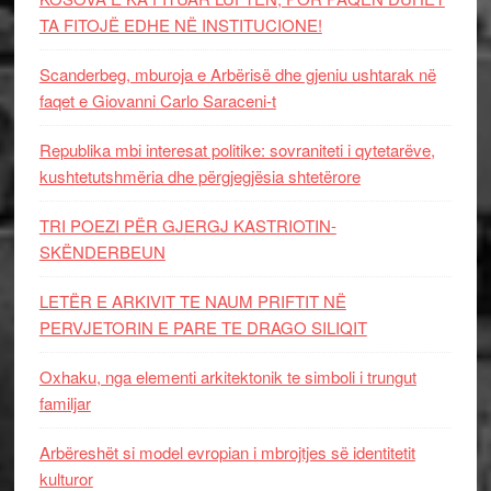
TA FITOJË EDHE NË INSTITUCIONE!
Scanderbeg, mburoja e Arbërisë dhe gjeniu ushtarak në
faqet e Giovanni Carlo Saraceni-t
Republika mbi interesat politike: sovraniteti i qytetarëve,
kushtetutshmëria dhe përgjegjësia shtetërore
TRI POEZI PËR GJERGJ KASTRIOTIN-
SKËNDERBEUN
LETËR E ARKIVIT TE NAUM PRIFTIT NË
PERVJETORIN E PARE TE DRAGO SILIQIT
Oxhaku, nga elementi arkitektonik te simboli i trungut
familjar
Arbëreshët si model evropian i mbrojtjes së identitetit
kulturor