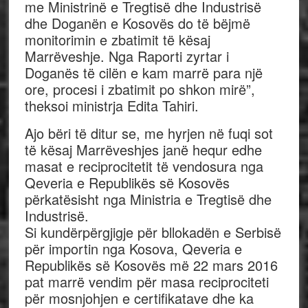
me Ministrinë e Tregtisë dhe Industrisë
dhe Doganën e Kosovës do të bëjmë
monitorimin e zbatimit të kësaj
Marrëveshje. Nga Raporti zyrtar i
Doganës të cilën e kam marrë para një
ore, procesi i zbatimit po shkon mirë”,
theksoi ministrja Edita Tahiri.
Ajo bëri të ditur se, me hyrjen në fuqi sot
të kësaj Marrëveshjes janë hequr edhe
masat e reciprocitetit të vendosura nga
Qeveria e Republikës së Kosovës
përkatësisht nga Ministria e Tregtisë dhe
Industrisë.
Si kundërpërgjigje për bllokadën e Serbisë
për importin nga Kosova, Qeveria e
Republikës së Kosovës më 22 mars 2016
pat marrë vendim për masa reciprociteti
për mosnjohjen e certifikatave dhe ka