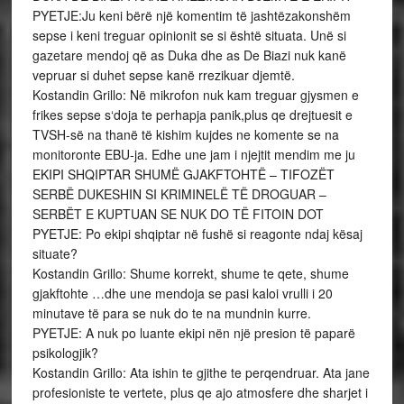
PYETJE:Ju keni bërë një komentim të jashtëzakonshëm
sepse i keni treguar opinionit se si është situata. Unë si
gazetare mendoj që as Duka dhe as De Biazi nuk kanë
vepruar si duhet sepse kanë rrezikuar djemtë.
Kostandin Grillo: Në mikrofon nuk kam treguar gjysmen e
frikes sepse s‘doja te perhapja panik,plus qe drejtuesit e
TVSH-së na thanë të kishim kujdes ne komente se na
monitoronte EBU-ja. Edhe une jam i njejtit mendim me ju
EKIPI SHQIPTAR SHUMË GJAKFTOHTË – TIFOZËT
SERBË DUKESHIN SI KRIMINELË TË DROGUAR –
SERBËT E KUPTUAN SE NUK DO TË FITOIN DOT
PYETJE: Po ekipi shqiptar në fushë si reagonte ndaj kësaj
situate?
Kostandin Grillo: Shume korrekt, shume te qete, shume
gjakftohte …dhe une mendoja se pasi kaloi vrulli i 20
minutave të para se nuk do te na mundnin kurre.
PYETJE: A nuk po luante ekipi nën një presion të paparë
psikologjik?
Kostandin Grillo: Ata ishin te gjithe te perqendruar. Ata jane
profesioniste te vertete, plus qe ajo atmosfere dhe sharjet i