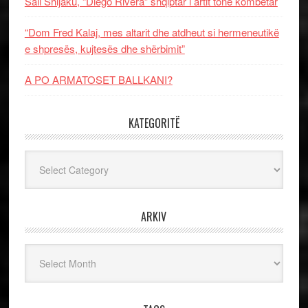
Sali Shijaku, “Diego Rivera” shqiptar i artit tonë kombëtar
“Dom Fred Kalaj, mes altarit dhe atdheut si hermeneutikë
e shpresës, kujtesës dhe shërbimit”
A PO ARMATOSET BALLKANI?
KATEGORITË
Kategoritë
ARKIV
Arkiv