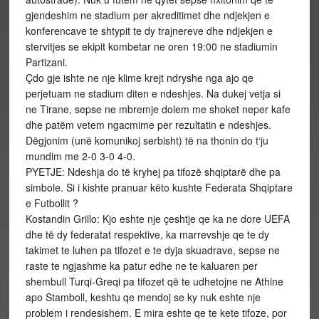
gjendeshim ne stadium per akreditimet dhe ndjekjen e
konferencave te shtypit te dy trajnereve dhe ndjekjen e
stervitjes se ekipit kombetar ne oren 19:00 ne stadiumin
Partizani.
Çdo gje ishte ne nje klime krejt ndryshe nga ajo qe
perjetuam ne stadium diten e ndeshjes. Na dukej vetja si
ne Tirane, sepse ne mbremje dolem me shoket neper kafe
dhe patëm vetem ngacmime per rezultatin e ndeshjes.
Dëgjonim (unë komunikoj serbisht) të na thonin do t‘ju
mundim me 2-0 3-0 4-0.
PYETJE: Ndeshja do të kryhej pa tifozë shqiptarë dhe pa
simbole. Si i kishte pranuar këto kushte Federata Shqiptare
e Futbollit ?
Kostandin Grillo: Kjo eshte nje çeshtje qe ka ne dore UEFA
dhe të dy federatat respektive, ka marrevshje qe te dy
takimet te luhen pa tifozet e te dyja skuadrave, sepse ne
raste te ngjashme ka patur edhe ne te kaluaren per
shembull Turqi-Greqi pa tifozet që te udhetojne ne Athine
apo Stamboll, keshtu qe mendoj se ky nuk eshte nje
problem i rendesishem. E mira eshte qe te kete tifoze, por