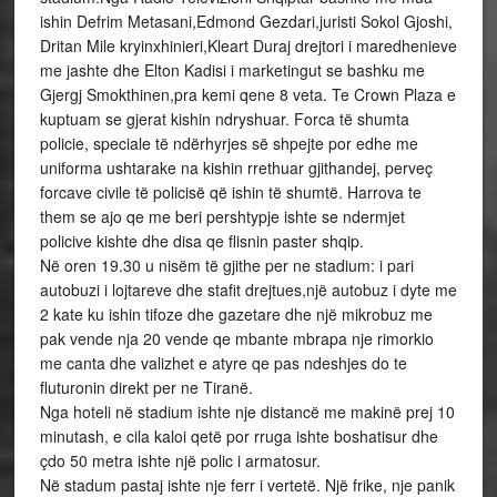
ishin Defrim Metasani,Edmond Gezdari,juristi Sokol Gjoshi,
Dritan Mile kryinxhinieri,Kleart Duraj drejtori i maredhenieve
me jashte dhe Elton Kadisi i marketingut se bashku me
Gjergj Smokthinen,pra kemi qene 8 veta. Te Crown Plaza e
kuptuam se gjerat kishin ndryshuar. Forca të shumta
policie, speciale të ndërhyrjes së shpejte por edhe me
uniforma ushtarake na kishin rrethuar gjithandej, perveç
forcave civile të policisë që ishin të shumtë. Harrova te
them se ajo qe me beri pershtypje ishte se ndermjet
policive kishte dhe disa qe flisnin paster shqip.
Në oren 19.30 u nisëm të gjithe per ne stadium: i pari
autobuzi i lojtareve dhe stafit drejtues,një autobuz i dyte me
2 kate ku ishin tifoze dhe gazetare dhe një mikrobuz me
pak vende nja 20 vende qe mbante mbrapa nje rimorkio
me canta dhe valizhet e atyre qe pas ndeshjes do te
fluturonin direkt per ne Tiranë.
Nga hoteli në stadium ishte nje distancë me makinë prej 10
minutash, e cila kaloi qetë por rruga ishte boshatisur dhe
çdo 50 metra ishte një polic i armatosur.
Në stadum pastaj ishte nje ferr i vertetë. Një frike, nje panik