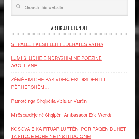
ARTIKUJT E FUNDIT
SHPALLET KËSHILLI I FEDERATËS VATRA
LUMI SI UDHË E NDRYSHIM NË POEZINË
AGOLLIANE
ZËMËRIM DHE PAS VDEKJES! DISIDENTI I
PËRHERSHËM…
Patriotë nga Shqipëria vizituan Vatrën
Mirëseardhje në Shqipëri, Ambasador Eric Wendt
KOSOVA E KA FITUAR LUFTËN, POR PAQEN DUHET
TA FITOJË EDHE NË INSTITUCIONE!