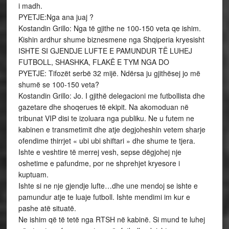
i madh.
PYETJE:Nga ana juaj ?
Kostandin Grillo: Nga të gjithe ne 100-150 veta qe ishim.
Kishin ardhur shume biznesmene nga Shqiperia kryesisht
ISHTE SI GJENDJE LUFTE E PAMUNDUR TË LUHEJ
FUTBOLL, SHASHKA, FLAKË E TYM NGA DO
PYETJE: Tifozët serbë 32 mijë. Ndërsa ju gjithësej jo më
shumë se 100-150 veta?
Kostandin Grillo: Jo. I gjithë delegacioni me futbollista dhe
gazetare dhe shoqerues të ekipit. Na akomoduan në
tribunat VIP disi te izoluara nga publiku. Ne u futem ne
kabinen e transmetimit dhe atje degjoheshin vetem sharje
ofendime thirrjet « ubi ubi shiftari » dhe shume te tjera.
Ishte e veshtire të merrej vesh, sepse dëgjohej nje
oshetime e pafundme, por ne shprehjet kryesore i
kuptuam.
Ishte si ne nje gjendje lufte…dhe une mendoj se ishte e
pamundur atje te luaje futboll. Ishte mendimi im kur e
pashe atë situatë.
Ne ishim që të tetë nga RTSH në kabinë. Si mund te luhej