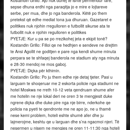
Kostandin Grillo: Ajo nuk duhej te ishte permendur fare,
sepse dhuna erdhi nga paraqitja jo e mire e lojtareve
serbe, per mua, dhe jo nga banderola. Këtë po them
pretekst që edhe mediat tona jua dhuruan. Gazetaret e
politikes nuk njohin rregulloren e futbollit sikurse ata te
futbollit nuk e njohin regulloren e politikes
PYETJE: Kur u pa se po rrezikohej jeta e ekipit tonë?
Kostandin Grillo: Filloi qe ne hedhjen e sendeve ne drejtim
te Ansi Agollit ne goditjen e pare nga kendi shume minuta
perpara se te shfaqej banderola ne stadium aty nga minuta
e 28-30 mendoj ne mos gaboj.
PYETJE: Diçka për kthimin.
Kostandin Grillo: Po ju them edhe nje detaj tjeter. Pasi u
larguam te shoqeruar me 2 eskorta policie nga stadiumi ne
hotel Moskwa ne rreth 10-12 veta qendruam shume afer
me hotelin ne nje lokal deri ne oren 3 te mengjesit duke
ngrene diçka dhe duke pire nga nje birre, nderkohe qe
policia na pyeti te qendronte me ne apo jo, ne u thamë
nese kemi problem, hoteli eshte shumë afer dhe ju
lajmerojme, keshtu qe u larguan dhe s’na ngacmoi njeri. Të
nesermen u nisem ne mengjes ne oren 11-11:30 nga hoteli