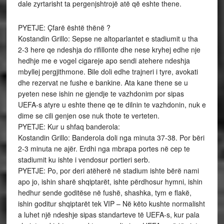
dale zyrtarisht ta pergenjshtrojë atë që eshte thene.
PYETJE: Çfarë është thënë ?
Kostandin Grillo: Sepse ne altoparlantet e stadiumit u tha
2-3 here qe ndeshja do rifillonte dhe nese kryhej edhe nje
hedhje me e vogel cigareje apo sendi atehere ndeshja
mbyllej pergjithmone. Bile doli edhe trajneri i tyre, avokati
dhe rezervat ne fushe e bankine. Ata kane thene se u
pyeten nese ishin ne gjendje te vazhdonim por sipas
UEFA-s atyre u eshte thene qe te dilnin te vazhdonin, nuk e
dime se cili genjen ose nuk thote te verteten.
PYETJE: Kur u shfaq banderola:
Kostandin Grillo: Banderola doli nga minuta 37-38. Por bëri
2-3 minuta ne ajër. Erdhi nga mbrapa portes në cep te
stadiumit ku ishte i vendosur portieri serb.
PYETJE: Po, por deri atëherë në stadium ishte bërë nami
apo jo, ishin sharë shqiptarët, ishte përdhosur hymni, ishin
hedhur sende goditëse në fushë, shashka, tym e flakë,
ishin goditur shqiptarët tek VIP – Në këto kushte normalisht
a luhet një ndeshje sipas standarteve të UEFA-s, kur pala