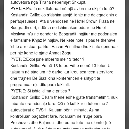
autovetura nga Tirana nëpermjet Shkupit.
PYETJE:Pra ju nuk fluturuat në një avion me ekipin tonë?
Kostandin Grillo: Jo s‘kishim asnjë lidhje me delegacionin e
perfaqesueses. Ata u vendosen ne Hotel Crown Plaza në
Beogradin e ri, ndërsa ne ishim akomoduar ne Hotel
Moskwa m’u ne qender te Beogradit, ngjitur me pedonalen
e famshme Knjaz Mihajlov. Në kete hotel sipas te thenave
ishte arrestuar patrioti Hasan Prishtina dhe kishte qendruar
per nje kohe te gjate Ahmet Zogu
PYETJE:Ekipi jonë mbërriti më 13 tetor ?
Kostandin Grillo: Po në 13 tetor. Edhe ne në 13 tetor. U
takuam në stadium në darke kur kreu seancen stervitore
dhe trajneri De Biazi dha konferencen e shtypit te
programuar nje dite para takimit.
PYETJE: Si ishte klima e pritjes ?
Kostandin Grillo: E kam thene edhe gjate transmetimit, nuk
mbante era ndeshje fare. Që në kufi kur u futem me 2
autoveturat e TVSH. Kaluam për 1 minute. As na
kontrolluan bagazhet fare. Ndaluam ne rruge para
Presheves dhe Bujanocit dhe beme foto me djemte (në
autostrade). Nuk u futem ne qytet sepse nxitonim qe te