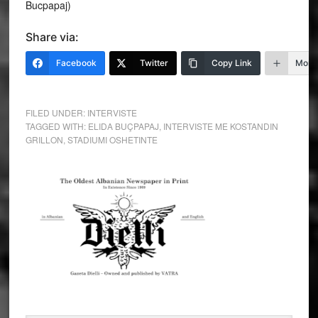
Bucpapaj)
Share via:
Facebook
Twitter
Copy Link
More
FILED UNDER:
INTERVISTE
TAGGED WITH:
ELIDA BUÇPAPAJ
,
INTERVISTE ME KOSTANDIN
GRILLON
,
STADIUMI OSHETINTE