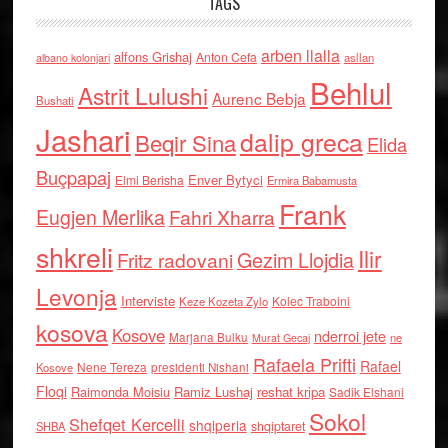
TAGS
arben llalla
alfons Grishaj
Anton Cefa
asllan
albano kolonjari
Behlul
Astrit Lulushi
Aurenc Bebja
Bushati
Jashari
dalip greca
Beqir Sina
Elida
Buçpapaj
Enver Bytyci
Elmi Berisha
Ermira Babamusta
Frank
Eugjen Merlika
Fahri Xharra
shkreli
Ilir
Gezim Llojdia
Fritz radovani
Levonja
Interviste
Kolec Traboini
Keze Kozeta Zylo
kosova
Kosove
nderroi jete
Marjana Bulku
ne
Murat Gecaj
Rafaela Prifti
Rafael
Nene Tereza
Kosove
presidenti Nishani
Floqi
Raimonda Moisiu
Ramiz Lushaj
reshat kripa
Sadik Elshani
Sokol
Shefqet Kercelli
shqiperia
shqiptaret
SHBA