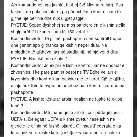
Ajo komandohej nga jashtë, thuhej 2-5 kilometra larg. Pas
takimit, ne pala shqiptare, pa përjashtim u kontrolluam të
gjithë nje per nje dhe nuk u gjet asgje.
PYETJE: Sepse dyshohej se mos banderolën e kishin sjellë
shqiptarët ? U kontrolluan të 150 vetat ?
Kostandin Grillo: Të gjithë, pashaporta dhe kontroll trupor
dhe çantat apo gjithshka qe kishin neper duar. Na
mblodhën të gjithëve, jashtë stadiumit, në një vend diku.
PYETJE: Bashkë me ekipin ?
Kostandin Grillo: Jo ekipin e kishin kontrolluar ne dhomat e
zhveshjes. I ke pare pamjet besoj ne TV.Edhe vellain e
kryeministrit e kontrolluan bashke me te tjeret. Që te gjithe,
asnje nuk linin te hypte ne autobuz pa e kontrolluar dhe pa
pashaporte
PYETJE: A kishte kërkuar arbitri ridaljen në fushë të ekipit
tonë ?
Kostandin Grillo: Më thane që jo arbitri, por përfaqësuesi i
UEFA-s. Delegati i UEFA-s kishte pyetur nese ishin ne
gjendje te dilnin në fushë lojtarët. Gjithsesi,Federata e ka
lene pak ne erresire kete çeshtje kryesore per ne,nuk ka