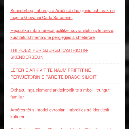
Scanderbeg, mburoja e Arbërisë dhe gjeniu ushtarak në
faqet e Giovanni Carlo Saraceni-t
Republika mbi interesat politike: sovraniteti i qytetarëve,
kushtetutshmëria dhe përgjegjësia shtetërore
TRI POEZI PËR GJERGJ KASTRIOTIN-
SKËNDERBEUN
LETËR E ARKIVIT TE NAUM PRIFTIT NË
PERVJETORIN E PARE TE DRAGO SILIQIT
Oxhaku, nga elementi arkitektonik te simboli i trungut
familjar
Arbëreshët si model evropian i mbrojtjes së identitetit
kulturor