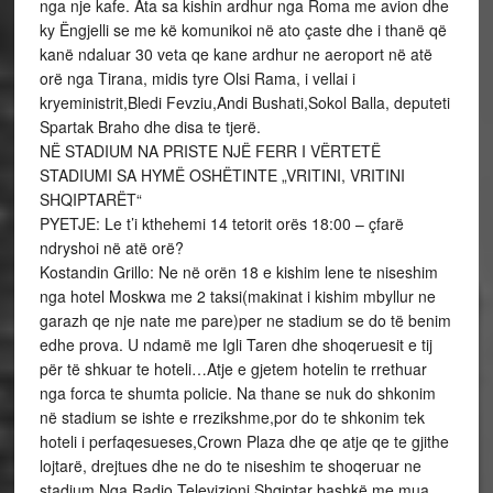
nga nje kafe. Ata sa kishin ardhur nga Roma me avion dhe
ky Ëngjelli se me kë komunikoi në ato çaste dhe i thanë që
kanë ndaluar 30 veta qe kane ardhur ne aeroport në atë
orë nga Tirana, midis tyre Olsi Rama, i vellai i
kryeministrit,Bledi Fevziu,Andi Bushati,Sokol Balla, deputeti
Spartak Braho dhe disa te tjerë.
NË STADIUM NA PRISTE NJË FERR I VËRTETË
STADIUMI SA HYMË OSHËTINTE „VRITINI, VRITINI
SHQIPTARËT“
PYETJE: Le t’i kthehemi 14 tetorit orës 18:00 – çfarë
ndryshoi në atë orë?
Kostandin Grillo: Ne në orën 18 e kishim lene te niseshim
nga hotel Moskwa me 2 taksi(makinat i kishim mbyllur ne
garazh qe nje nate me pare)per ne stadium se do të benim
edhe prova. U ndamë me Igli Taren dhe shoqeruesit e tij
për të shkuar te hoteli…Atje e gjetem hotelin te rrethuar
nga forca te shumta policie. Na thane se nuk do shkonim
në stadium se ishte e rrezikshme,por do te shkonim tek
hoteli i perfaqesueses,Crown Plaza dhe qe atje qe te gjithe
lojtarë, drejtues dhe ne do te niseshim te shoqeruar ne
stadium.Nga Radio Televizioni Shqiptar bashkë me mua