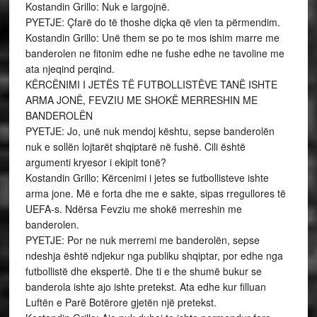
Kostandin Grillo: Nuk e largojnë.
PYETJE: Çfarë do të thoshe diçka që vlen ta përmendim.
Kostandin Grillo: Unë them se po te mos ishim marre me
banderolen ne fitonim edhe ne fushe edhe ne tavoline me
ata njeqind perqind.
KËRCËNIMI I JETËS TË FUTBOLLISTËVE TANË ISHTE
ARMA JONË, FEVZIU ME SHOKË MERRESHIN ME
BANDEROLËN
PYETJE: Jo, unë nuk mendoj kështu, sepse banderolën
nuk e sollën lojtarët shqiptarë në fushë. Cili është
argumenti kryesor i ekipit tonë?
Kostandin Grillo: Kërcenimi i jetes se futbollisteve ishte
arma jone. Më e forta dhe me e sakte, sipas rregullores të
UEFA-s. Ndërsa Fevziu me shokë merreshin me
banderolen.
PYETJE: Por ne nuk merremi me banderolën, sepse
ndeshja është ndjekur nga publiku shqiptar, por edhe nga
futbollistë dhe ekspertë. Dhe ti e the shumë bukur se
banderola ishte ajo ishte pretekst. Ata edhe kur filluan
Luftën e Parë Botërore gjetën një pretekst.