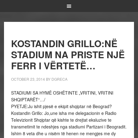
KOSTANDIN GRILLO:NË
STADIUM NA PRISTE NJË
FERR I VËRTETË…
OCTOBER 23, 2014
BY
DGRECA
STADIUMI SA HYMË OSHËTINTE „VRITINI, VRITINI
SHQIPTARËT“…/
PYETJE:Ju ishit pjesë e ekipit shqiptar në Beograd?
Kostandin Grillo: Jo,une isha me delegacionin e Radio
Televizionit Shqiptar që kishte te drejtat eksluzive te
transmetimit te ndeshjes nga stadiumi Partizani i Beogradit.
Ishim 8 veta dhe u nisëm të henen ne mengjes me dy