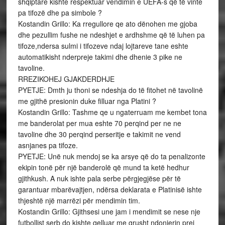
shqiptare kishte respektuar vendimin e UEFA-s që të vinte
pa tifozë dhe pa simbole ?
Kostandin Grillo: Ka rregullore qe ato dënohen me gjoba
dhe pezullim fushe ne ndeshjet e ardhshme që të luhen pa
tifoze,ndersa sulmi i tifozeve ndaj lojtareve tane eshte
automatikisht nderpreje takimi dhe dhenie 3 pike ne
tavoline.
RREZIKOHEJ GJAKDERDHJE
PYETJE: Dmth ju thoni se ndeshja do të fitohet në tavolinë
me gjithë presionin duke filluar nga Platini ?
Kostandin Grillo: Tashme qe u ngaterruam me kembet tona
me banderolat per mua eshte 70 perqind per ne ne
tavoline dhe 30 perqind perseritje e takimit ne vend
asnjanes pa tifoze.
PYETJE: Unë nuk mendoj se ka arsye që do ta penalizonte
ekipin tonë për një banderolë që mund ta ketë hedhur
gjithkush. A nuk ishte pala serbe përgjegjëse për të
garantuar mbarëvajtjen, ndërsa deklarata e Platinisë ishte
thjeshtë një marrëzi për mendimin tim.
Kostandin Grillo: Gjithsesi une jam i mendimit se nese nje
futbollist serb do kishte qelluar me grusht ndonjerin prej