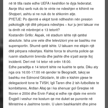
në të tilla raste edhe UEFA i keshillon te dyja federatat.
Asnje tifoz serb nuk do te vinte ne ndeshjen e kthimit ne
Shqiperi, ashtu si ne nuk do te shkonim atje.
PYETJE: Po djemtë e ekipit tonë ndiheshin nën presion
psikologjik një ditë përpara ndeshjes – kur ju jeni takuar me
ta dmth në mbrëmjet e 13 tetorit?
Kostandin Grillo: Aspak, në stadium ishte një qetësi
absolute. Isha une vete dhe televizioni yne se bashku me
supersportin. Shumë qetë ishte. U takuam me ekipin një
ditë përpara ndeshjes. Kishte forca te shumta policie qe
ruanin stadiumin brenda dhe jashte dhe s‘pati asnje lloj
incidenti. Deri më 14 tetor në orën 18:00.
Edhe paraditja e 14 tetorit ishte ne kushte te qeta. Diku aty
nga ora 16:00-17:00 në qender te Beogradit, takoj se
bashku me Edmond Gëzdarin, të cilin e kishim pjese te
delegacionit tone te TVSH, Igli Taren dhe 2 ish-futbolliste te
kombëtares, Ardian Aliaj qe i ka shenuar gol Greqise në
fitoren e 2004 dhe Ervin Fakaj si edhe nje djale me emrin
Ëngjell i veshur me kostum qe me duket se punonte në
Ministrine e Jashtme tonën. U ulem bashkarisht dhe pime