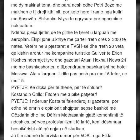
me dy makinat tona, dhe para nesh edhe Petri Bozo me
makinen e tij drejt kthimit, por kete here i rame nga kufiri
me Kosovën. Shikonim fytyra te ngrysura por ngacmime
nuk patem.
Ndërsa pjesa tjetër, qe te gjithe te tjeret u larguan me
aeroplan. Ekipi jonë u kthye me çarter rreth orës 2-3:00 të
natës. Vetëm ne 8 pjestaret e TVSH-së dhe rreth 20 veta
qe kishin ardhur me kompanine turistike Guliver te Erion
Hoxhes ndermjet tyre dhe gazetari Artan Hoxha i News 24
me me bashkeshorten e tij,qendruam bashkarisht ne hotel
Moskwa. Ata u larguan 1 dite pas nesh pra me 16 tetor, ne
me 15.
PYETJE: Ke diçka për të thënë, për të shtuar?
Kostandin Grillo: Fitoren me 3 pike patjeter!
PYETJE: I nderuar Kosta të falenderoj si gazetare, por
edhe në emrin e opinionit shqiptar, sepse bashkë me
Gëzdarin dhe me Dëfrim Methasanin gjatë komentimit të
ndeshjes, përveç profesianlizmit të lartë, keni dëshmuar
besnikërisht atë që ngjau në stadium.
Ju flm shumë.(Intervista u mor për VOAL nga Elida