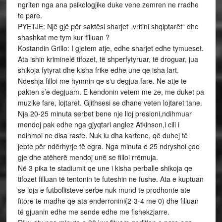
ngriten nga ana psikologjike duke vene zemren ne rradhe
te pare.
PYETJE: Një gjë për saktësi sharjet „vritini shqiptarët“ dhe
shashkat me tym kur filluan ?
Kostandin Grillo: I gjetem atje, edhe sharjet edhe tymueset.
Ata ishin kriminelë tifozet, të shperfytyruar, të droguar, jua
shikoja fytyrat dhe kisha frike edhe une qe isha lart.
Ndeshja filloi me hymnin qe s‘u degjua fare. Ne atje te
pakten s’e degjuam. E kendonin vetem me ze, me duket pa
muzike fare, lojtaret. Gjithsesi se dhane veten lojtaret tane.
Nja 20-25 minuta serbet bene nje lloj presioni,ndihmuar
mendoj pak edhe nga gjyqtari anglez Atkinson,i cili i
ndihmoi ne disa raste. Nuk iu dha kartone, që duhej të
jepte për ndërhyrje të egra. Nga minuta e 25 ndryshoi çdo
gje dhe atëherë mendoj unë se filloi rrëmuja.
Në 3 pika te stadiumit qe une i kisha perballe shikoja qe
tifozet filluan të tentonin te futeshin ne fushe. Ata e kuptuan
se loja e futbollisteve serbe nuk mund te prodhonte ate
fitore te madhe qe ata enderronini(2-3-4 me 0) dhe filluan
të gjuanin edhe me sende edhe me fishekzjarre.