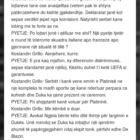
lojtareve tane ose anasjelltas (vetem pak te shtyra
patën)atehere do kishte gjakderdhje. Deklaratat janë kot
sepse verdikti jepet nga komisioni. Natyrisht serbet kane
lobing me te forte se ne.
PYETJE: Po lojtari jonë i qëlluar me stol? Një pyetje tjetër
a mund të toleronte skuadra italiane apo franceze apo
gjermane një situatë të tillë ?
Kostandin Grillo: Asnjehere, kurre.
PYETJE: E pra kaq mjafton, ky diferencim diskriminues,
sepse standartet janë njëlloj. Kështu duhet t’i ketë UEFA si
garantuese.
Kostandin Grillo: Serbët i kanë vene emrin e Platinisë ne
nje kompleks te madh sportiv qe kane ndertuar perpara ca
kohesh dhe Duka ka qene prezent ne ceremoni.
PYETJE: Po shqiptarët kanë votuar për Platininë.
Kostandin Grillo: Me këmbë e duar.
PYETJE: Avokat Ngjela bënte këto ditë thirrje për largimin e
Dukës. Unë mendoj se Duka ka mbajtur një qendrim
shumë të papërgjegjshëm ndaj ekipit tonë, përfshi edhe De
Biazin.