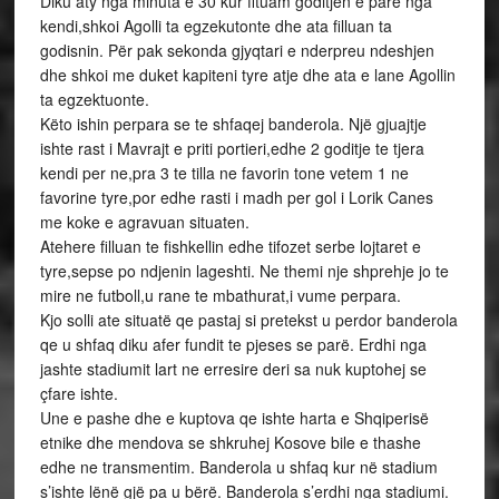
Diku aty nga minuta e 30 kur fituam goditjen e pare nga
kendi,shkoi Agolli ta egzekutonte dhe ata filluan ta
godisnin. Për pak sekonda gjyqtari e nderpreu ndeshjen
dhe shkoi me duket kapiteni tyre atje dhe ata e lane Agollin
ta egzektuonte.
Këto ishin perpara se te shfaqej banderola. Një gjuajtje
ishte rast i Mavrajt e priti portieri,edhe 2 goditje te tjera
kendi per ne,pra 3 te tilla ne favorin tone vetem 1 ne
favorine tyre,por edhe rasti i madh per gol i Lorik Canes
me koke e agravuan situaten.
Atehere filluan te fishkellin edhe tifozet serbe lojtaret e
tyre,sepse po ndjenin lageshti. Ne themi nje shprehje jo te
mire ne futboll,u rane te mbathurat,i vume perpara.
Kjo solli ate situatë qe pastaj si pretekst u perdor banderola
qe u shfaq diku afer fundit te pjeses se parë. Erdhi nga
jashte stadiumit lart ne erresire deri sa nuk kuptohej se
çfare ishte.
Une e pashe dhe e kuptova qe ishte harta e Shqiperisë
etnike dhe mendova se shkruhej Kosove bile e thashe
edhe ne transmentim. Banderola u shfaq kur në stadium
s’ishte lënë gjë pa u bërë. Banderola s’erdhi nga stadiumi.