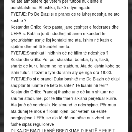
në ate atmosfere qe vetem për futboll nuk ishte e
pershtatshme. Shashka, flakë e tym ngado.
PYETJE: Po De Biazi si e pranoi që të luhej ndeshja në ato
kushte ?
Kostandin Grillo: Këto pastaj jane çeshtjet e federates dhe
UEFA-s. Kabina jonë ndodhej në anen e kundert te
tyre,s‘kishim asnje lloj kontakti me ata. Ishim në katin e
sipërm dhe në të kundërt me ta.
PYETJE:Shashkat i hidhnin që në fillim të ndeshjes ?
Kostandin Grillo: Po, po, shashka, bomba, tym, flakë,
sharje qe kur u futem ne ne staidum. Ata do kishin kohe qe
ishin futur. Tifozet e tyre do ishin aty qe nga ora 18:00.
PYETJE:Po si e pranoi Duka bashkë me De Biazin që ekipi
shqiptar të luante në këto kushte? Të luanin në ferr?
Kostandin Grillo: Prandaj thashe une që kam shkuar ne
shume stadiume, por te tille tmerr s‘kisha perjetuar kurre.
Ata janë që vendosin. Ne s‘mund te nderhyjme. Për mua
ata duhej të mos e fillonin lojën, por vetem se eshtë
pergjegjese UEFA, se ajo të dënon nëse nuk zbret ne
fushe sipas regulloreve
DUKA-DE BIAZI I KANË RREZIKUAR DJEMTË E EKIPIT