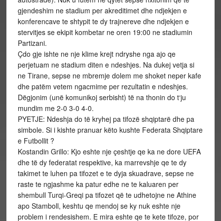
gjendeshim ne stadium per akreditimet dhe ndjekjen e
konferencave te shtypit te dy trajnereve dhe ndjekjen e
stervitjes se ekipit kombetar ne oren 19:00 ne stadiumin
Partizani.
Çdo gje ishte ne nje klime krejt ndryshe nga ajo qe
perjetuam ne stadium diten e ndeshjes. Na dukej vetja si
ne Tirane, sepse ne mbremje dolem me shoket neper kafe
dhe patëm vetem ngacmime per rezultatin e ndeshjes.
Dëgjonim (unë komunikoj serbisht) të na thonin do t‘ju
mundim me 2-0 3-0 4-0.
PYETJE: Ndeshja do të kryhej pa tifozë shqiptarë dhe pa
simbole. Si i kishte pranuar këto kushte Federata Shqiptare
e Futbollit ?
Kostandin Grillo: Kjo eshte nje çeshtje qe ka ne dore UEFA
dhe të dy federatat respektive, ka marrevshje qe te dy
takimet te luhen pa tifozet e te dyja skuadrave, sepse ne
raste te ngjashme ka patur edhe ne te kaluaren per
shembull Turqi-Greqi pa tifozet që te udhetojne ne Athine
apo Stamboll, keshtu qe mendoj se ky nuk eshte nje
problem i rendesishem. E mira eshte qe te kete tifoze, por