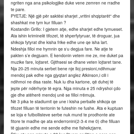
ngriten nga ana psikologjike duke vene zemren ne rradhe
te pare.
PYETJE: Një gjë për saktësi sharjet „vritini shqiptarët“ dhe
shashkat me tym kur filluan ?
Kostandin Grillo: I gjetem atje, edhe sharjet edhe tymueset.
Ata ishin kriminelë tifozet, të shperfytyruar, të droguar, jua
shikoja fytyrat dhe kisha frike edhe une qe isha lart.
Ndeshja filloi me hymnin qe s‘u degjua fare. Ne atje te
pakten s’e degjuam. E kendonin vetem me ze, me duket pa
muzike fare, lojtaret. Gjithsesi se dhane veten lojtaret tane.
Nja 20-25 minuta serbet bene nje lloj presioni,ndihmuar
mendoj pak edhe nga gjyqtari anglez Atkinson,i cili i
ndihmoi ne disa raste. Nuk iu dha kartone, që duhej të
jepte për ndërhyrje të egra. Nga minuta e 25 ndryshoi çdo
gje dhe atëherë mendoj unë se filloi rrëmuja.
Në 3 pika te stadiumit qe une i kisha perballe shikoja qe
tifozet filluan të tentonin te futeshin ne fushe. Ata e kuptuan
se loja e futbollisteve serbe nuk mund te prodhonte ate
fitore te madhe qe ata enderronini(2-3-4 me 0) dhe filluan
të gjuanin edhe me sende edhe me fishekzjarre.