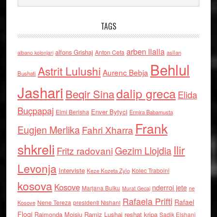
TAGS
arben llalla
alfons Grishaj
Anton Cefa
asllan
albano kolonjari
Behlul
Astrit Lulushi
Aurenc Bebja
Bushati
Jashari
dalip greca
Beqir Sina
Elida
Buçpapaj
Enver Bytyci
Elmi Berisha
Ermira Babamusta
Frank
Eugjen Merlika
Fahri Xharra
shkreli
Ilir
Gezim Llojdia
Fritz radovani
Levonja
Interviste
Kolec Traboini
Keze Kozeta Zylo
kosova
Kosove
nderroi jete
Marjana Bulku
ne
Murat Gecaj
Rafaela Prifti
Rafael
Nene Tereza
Kosove
presidenti Nishani
Floqi
Raimonda Moisiu
Ramiz Lushaj
reshat kripa
Sadik Elshani