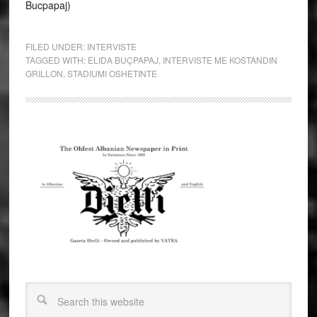
Bucpapaj)
FILED UNDER:
INTERVISTE
TAGGED WITH:
ELIDA BUÇPAPAJ
,
INTERVISTE ME KOSTANDIN
GRILLON
,
STADIUMI OSHETINTE