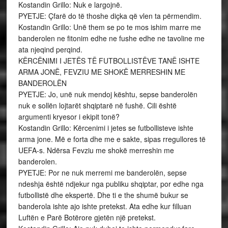
Kostandin Grillo: Nuk e largojnë.
PYETJE: Çfarë do të thoshe diçka që vlen ta përmendim.
Kostandin Grillo: Unë them se po te mos ishim marre me
banderolen ne fitonim edhe ne fushe edhe ne tavoline me
ata njeqind perqind.
KËRCËNIMI I JETËS TË FUTBOLLISTËVE TANË ISHTE
ARMA JONË, FEVZIU ME SHOKË MERRESHIN ME
BANDEROLËN
PYETJE: Jo, unë nuk mendoj kështu, sepse banderolën
nuk e sollën lojtarët shqiptarë në fushë. Cili është
argumenti kryesor i ekipit tonë?
Kostandin Grillo: Kërcenimi i jetes se futbollisteve ishte
arma jone. Më e forta dhe me e sakte, sipas rregullores të
UEFA-s. Ndërsa Fevziu me shokë merreshin me
banderolen.
PYETJE: Por ne nuk merremi me banderolën, sepse
ndeshja është ndjekur nga publiku shqiptar, por edhe nga
futbollistë dhe ekspertë. Dhe ti e the shumë bukur se
banderola ishte ajo ishte pretekst. Ata edhe kur filluan
Luftën e Parë Botërore gjetën një pretekst.