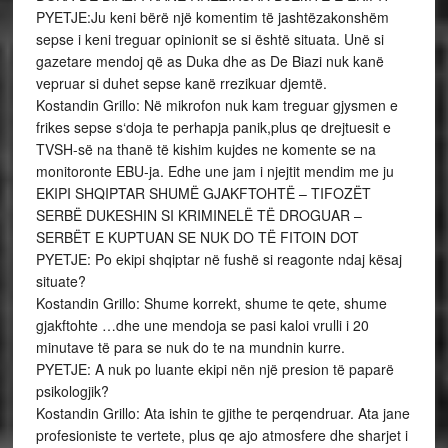
PYETJE:Ju keni bërë një komentim të jashtëzakonshëm
sepse i keni treguar opinionit se si është situata. Unë si
gazetare mendoj që as Duka dhe as De Biazi nuk kanë
vepruar si duhet sepse kanë rrezikuar djemtë.
Kostandin Grillo: Në mikrofon nuk kam treguar gjysmen e
frikes sepse s‘doja te perhapja panik,plus qe drejtuesit e
TVSH-së na thanë të kishim kujdes ne komente se na
monitoronte EBU-ja. Edhe une jam i njejtit mendim me ju
EKIPI SHQIPTAR SHUMË GJAKFTOHTË – TIFOZËT
SERBË DUKESHIN SI KRIMINELË TË DROGUAR –
SERBËT E KUPTUAN SE NUK DO TË FITOIN DOT
PYETJE: Po ekipi shqiptar në fushë si reagonte ndaj kësaj
situate?
Kostandin Grillo: Shume korrekt, shume te qete, shume
gjakftohte …dhe une mendoja se pasi kaloi vrulli i 20
minutave të para se nuk do te na mundnin kurre.
PYETJE: A nuk po luante ekipi nën një presion të paparë
psikologjik?
Kostandin Grillo: Ata ishin te gjithe te perqendruar. Ata jane
profesioniste te vertete, plus qe ajo atmosfere dhe sharjet i