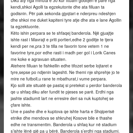
Diku aty nga minuta e 30 kur fituam goditjen e pare nga
kendi,shkoi Agolli ta egzekutonte dhe ata filluan ta
godisnin. Për pak sekonda gjyqtari e nderpreu ndeshjen
dhe shkoi me duket kapiteni tyre atje dhe ata e lane Agollin
ta egzektuonte.
Këto ishin perpara se te shfaqej banderola. Një gjuajtje
ishte rast i Mavrajt e priti portieri,edhe 2 goditje te tjera
kendi per ne,pra 3 te tilla ne favorin tone vetem 1 ne
favorine tyre,por edhe rasti i madh per gol i Lorik Canes
me koke e agravuan situaten.
Atehere filluan te fishkellin edhe tifozet serbe lojtaret e
tyre,sepse po ndjenin lageshti. Ne themi nje shprehje jo te
mire ne futboll,u rane te mbathurat,i vume perpara.
Kjo solli ate situatë qe pastaj si pretekst u perdor banderola
qe u shfaq diku afer fundit te pjeses se parë. Erdhi nga
jashte stadiumit lart ne erresire deri sa nuk kuptohej se
çfare ishte.
Une e pashe dhe e kuptova qe ishte harta e Shqiperisë
etnike dhe mendova se shkruhej Kosove bile e thashe
edhe ne transmentim. Banderola u shfaq kur në stadium
s’ishte lënë gjë pa u bërë. Banderola s’erdhi nga stadiumi.