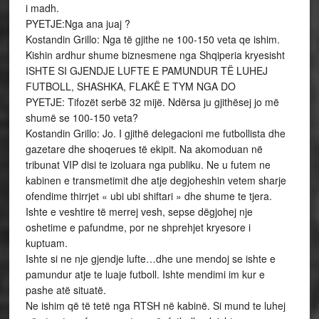
i madh.
PYETJE:Nga ana juaj ?
Kostandin Grillo: Nga të gjithe ne 100-150 veta qe ishim.
Kishin ardhur shume biznesmene nga Shqiperia kryesisht
ISHTE SI GJENDJE LUFTE E PAMUNDUR TË LUHEJ
FUTBOLL, SHASHKA, FLAKË E TYM NGA DO
PYETJE: Tifozët serbë 32 mijë. Ndërsa ju gjithësej jo më
shumë se 100-150 veta?
Kostandin Grillo: Jo. I gjithë delegacioni me futbollista dhe
gazetare dhe shoqerues të ekipit. Na akomoduan në
tribunat VIP disi te izoluara nga publiku. Ne u futem ne
kabinen e transmetimit dhe atje degjoheshin vetem sharje
ofendime thirrjet « ubi ubi shiftari » dhe shume te tjera.
Ishte e veshtire të merrej vesh, sepse dëgjohej nje
oshetime e pafundme, por ne shprehjet kryesore i
kuptuam.
Ishte si ne nje gjendje lufte…dhe une mendoj se ishte e
pamundur atje te luaje futboll. Ishte mendimi im kur e
pashe atë situatë.
Ne ishim që të tetë nga RTSH në kabinë. Si mund te luhej