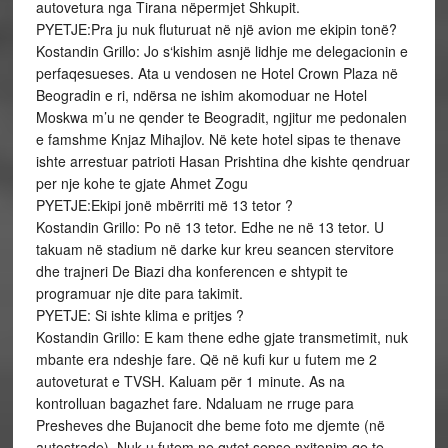
autovetura nga Tirana nëpermjet Shkupit.
PYETJE:Pra ju nuk fluturuat në një avion me ekipin tonë?
Kostandin Grillo: Jo s‘kishim asnjë lidhje me delegacionin e
perfaqesueses. Ata u vendosen ne Hotel Crown Plaza në
Beogradin e ri, ndërsa ne ishim akomoduar ne Hotel
Moskwa m’u ne qender te Beogradit, ngjitur me pedonalen
e famshme Knjaz Mihajlov. Në kete hotel sipas te thenave
ishte arrestuar patrioti Hasan Prishtina dhe kishte qendruar
per nje kohe te gjate Ahmet Zogu
PYETJE:Ekipi jonë mbërriti më 13 tetor ?
Kostandin Grillo: Po në 13 tetor. Edhe ne në 13 tetor. U
takuam në stadium në darke kur kreu seancen stervitore
dhe trajneri De Biazi dha konferencen e shtypit te
programuar nje dite para takimit.
PYETJE: Si ishte klima e pritjes ?
Kostandin Grillo: E kam thene edhe gjate transmetimit, nuk
mbante era ndeshje fare. Që në kufi kur u futem me 2
autoveturat e TVSH. Kaluam për 1 minute. As na
kontrolluan bagazhet fare. Ndaluam ne rruge para
Presheves dhe Bujanocit dhe beme foto me djemte (në
autostrade). Nuk u futem ne qytet sepse nxitonim qe te