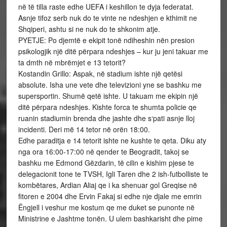
në të tilla raste edhe UEFA i keshillon te dyja federatat.
Asnje tifoz serb nuk do te vinte ne ndeshjen e kthimit ne
Shqiperi, ashtu si ne nuk do te shkonim atje.
PYETJE: Po djemtë e ekipit tonë ndiheshin nën presion
psikologjik një ditë përpara ndeshjes – kur ju jeni takuar me
ta dmth në mbrëmjet e 13 tetorit?
Kostandin Grillo: Aspak, në stadium ishte një qetësi
absolute. Isha une vete dhe televizioni yne se bashku me
supersportin. Shumë qetë ishte. U takuam me ekipin një
ditë përpara ndeshjes. Kishte forca te shumta policie qe
ruanin stadiumin brenda dhe jashte dhe s‘pati asnje lloj
incidenti. Deri më 14 tetor në orën 18:00.
Edhe paraditja e 14 tetorit ishte ne kushte te qeta. Diku aty
nga ora 16:00-17:00 në qender te Beogradit, takoj se
bashku me Edmond Gëzdarin, të cilin e kishim pjese te
delegacionit tone te TVSH, Igli Taren dhe 2 ish-futbolliste te
kombëtares, Ardian Aliaj qe i ka shenuar gol Greqise në
fitoren e 2004 dhe Ervin Fakaj si edhe nje djale me emrin
Ëngjell i veshur me kostum qe me duket se punonte në
Ministrine e Jashtme tonën. U ulem bashkarisht dhe pime