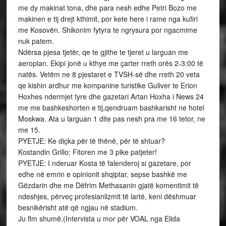
me dy makinat tona, dhe para nesh edhe Petri Bozo me
makinen e tij drejt kthimit, por kete here i rame nga kufiri
me Kosovën. Shikonim fytyra te ngrysura por ngacmime
nuk patem.
Ndërsa pjesa tjetër, qe te gjithe te tjeret u larguan me
aeroplan. Ekipi jonë u kthye me çarter rreth orës 2-3:00 të
natës. Vetëm ne 8 pjestaret e TVSH-së dhe rreth 20 veta
qe kishin ardhur me kompanine turistike Guliver te Erion
Hoxhes ndermjet tyre dhe gazetari Artan Hoxha i News 24
me me bashkeshorten e tij,qendruam bashkarisht ne hotel
Moskwa. Ata u larguan 1 dite pas nesh pra me 16 tetor, ne
me 15.
PYETJE: Ke diçka për të thënë, për të shtuar?
Kostandin Grillo: Fitoren me 3 pike patjeter!
PYETJE: I nderuar Kosta të falenderoj si gazetare, por
edhe në emrin e opinionit shqiptar, sepse bashkë me
Gëzdarin dhe me Dëfrim Methasanin gjatë komentimit të
ndeshjes, përveç profesianlizmit të lartë, keni dëshmuar
besnikërisht atë që ngjau në stadium.
Ju flm shumë.(Intervista u mor për VOAL nga Elida