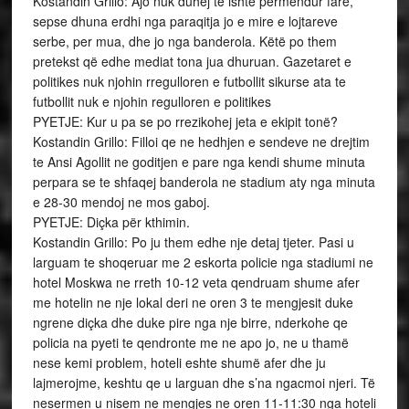
Kostandin Grillo: Ajo nuk duhej te ishte permendur fare,
sepse dhuna erdhi nga paraqitja jo e mire e lojtareve
serbe, per mua, dhe jo nga banderola. Këtë po them
pretekst që edhe mediat tona jua dhuruan. Gazetaret e
politikes nuk njohin rregulloren e futbollit sikurse ata te
futbollit nuk e njohin regulloren e politikes
PYETJE: Kur u pa se po rrezikohej jeta e ekipit tonë?
Kostandin Grillo: Filloi qe ne hedhjen e sendeve ne drejtim
te Ansi Agollit ne goditjen e pare nga kendi shume minuta
perpara se te shfaqej banderola ne stadium aty nga minuta
e 28-30 mendoj ne mos gaboj.
PYETJE: Diçka për kthimin.
Kostandin Grillo: Po ju them edhe nje detaj tjeter. Pasi u
larguam te shoqeruar me 2 eskorta policie nga stadiumi ne
hotel Moskwa ne rreth 10-12 veta qendruam shume afer
me hotelin ne nje lokal deri ne oren 3 te mengjesit duke
ngrene diçka dhe duke pire nga nje birre, nderkohe qe
policia na pyeti te qendronte me ne apo jo, ne u thamë
nese kemi problem, hoteli eshte shumë afer dhe ju
lajmerojme, keshtu qe u larguan dhe s’na ngacmoi njeri. Të
nesermen u nisem ne mengjes ne oren 11-11:30 nga hoteli