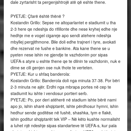
dale zyrtarisht ta pergenjshtrojë atë që eshte thene.
PYETJE: Çfarë është thënë ?
Kostandin Grillo: Sepse ne altoparlantet e stadiumit u tha
2-3 here qe ndeshja do rifillonte dhe nese kryhej edhe nje
hedhje me e vogel cigareje apo sendi atehere ndeshja
mbyllej pergjithmone. Bile doli edhe trajneri i tyre, avokati
dhe rezervat ne fushe e bankine. Ata kane thene se u
pyeten nese ishin ne gjendje te vazhdonim por sipas
UEFA-s atyre u eshte thene qe te dilnin te vazhdonin, nuk e
dime se cili genjen ose nuk thote te verteten.
PYETJE: Kur u shfaq banderola:
Kostandin Grillo: Banderola doli nga minuta 37-38. Por bëri
2-3 minuta ne ajër. Erdhi nga mbrapa portes në cep te
stadiumit ku ishte i vendosur portieri serb.
PYETJE: Po, por deri atëherë në stadium ishte bërë nami
apo jo, ishin sharë shqiptarët, ishte përdhosur hymni, ishin
hedhur sende goditëse në fushë, shashka, tym e flakë,
ishin goditur shqiptarët tek VIP – Në këto kushte normalisht
a luhet një ndeshje sipas standarteve të UEFA-s, kur pala