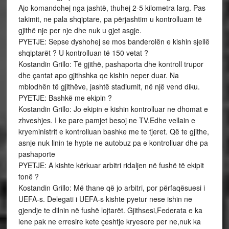
Ajo komandohej nga jashtë, thuhej 2-5 kilometra larg. Pas
takimit, ne pala shqiptare, pa përjashtim u kontrolluam të
gjithë nje per nje dhe nuk u gjet asgje.
PYETJE: Sepse dyshohej se mos banderolën e kishin sjellë
shqiptarët ? U kontrolluan të 150 vetat ?
Kostandin Grillo: Të gjithë, pashaporta dhe kontroll trupor
dhe çantat apo gjithshka qe kishin neper duar. Na
mblodhën të gjithëve, jashtë stadiumit, në një vend diku.
PYETJE: Bashkë me ekipin ?
Kostandin Grillo: Jo ekipin e kishin kontrolluar ne dhomat e
zhveshjes. I ke pare pamjet besoj ne TV.Edhe vellain e
kryeministrit e kontrolluan bashke me te tjeret. Që te gjithe,
asnje nuk linin te hypte ne autobuz pa e kontrolluar dhe pa
pashaporte
PYETJE: A kishte kërkuar arbitri ridaljen në fushë të ekipit
tonë ?
Kostandin Grillo: Më thane që jo arbitri, por përfaqësuesi i
UEFA-s. Delegati i UEFA-s kishte pyetur nese ishin ne
gjendje te dilnin në fushë lojtarët. Gjithsesi,Federata e ka
lene pak ne erresire kete çeshtje kryesore per ne,nuk ka