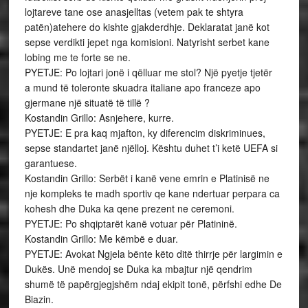
lojtareve tane ose anasjelltas (vetem pak te shtyra
patën)atehere do kishte gjakderdhje. Deklaratat janë kot
sepse verdikti jepet nga komisioni. Natyrisht serbet kane
lobing me te forte se ne.
PYETJE: Po lojtari jonë i qëlluar me stol? Një pyetje tjetër
a mund të toleronte skuadra italiane apo franceze apo
gjermane një situatë të tillë ?
Kostandin Grillo: Asnjehere, kurre.
PYETJE: E pra kaq mjafton, ky diferencim diskriminues,
sepse standartet janë njëlloj. Kështu duhet t’i ketë UEFA si
garantuese.
Kostandin Grillo: Serbët i kanë vene emrin e Platinisë ne
nje kompleks te madh sportiv qe kane ndertuar perpara ca
kohesh dhe Duka ka qene prezent ne ceremoni.
PYETJE: Po shqiptarët kanë votuar për Platininë.
Kostandin Grillo: Me këmbë e duar.
PYETJE: Avokat Ngjela bënte këto ditë thirrje për largimin e
Dukës. Unë mendoj se Duka ka mbajtur një qendrim
shumë të papërgjegjshëm ndaj ekipit tonë, përfshi edhe De
Biazin.