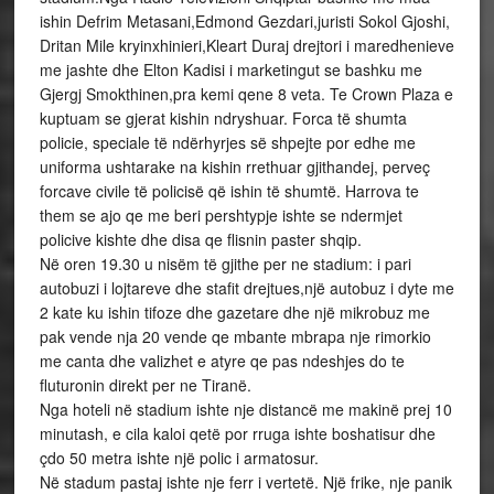
ishin Defrim Metasani,Edmond Gezdari,juristi Sokol Gjoshi,
Dritan Mile kryinxhinieri,Kleart Duraj drejtori i maredhenieve
me jashte dhe Elton Kadisi i marketingut se bashku me
Gjergj Smokthinen,pra kemi qene 8 veta. Te Crown Plaza e
kuptuam se gjerat kishin ndryshuar. Forca të shumta
policie, speciale të ndërhyrjes së shpejte por edhe me
uniforma ushtarake na kishin rrethuar gjithandej, perveç
forcave civile të policisë që ishin të shumtë. Harrova te
them se ajo qe me beri pershtypje ishte se ndermjet
policive kishte dhe disa qe flisnin paster shqip.
Në oren 19.30 u nisëm të gjithe per ne stadium: i pari
autobuzi i lojtareve dhe stafit drejtues,një autobuz i dyte me
2 kate ku ishin tifoze dhe gazetare dhe një mikrobuz me
pak vende nja 20 vende qe mbante mbrapa nje rimorkio
me canta dhe valizhet e atyre qe pas ndeshjes do te
fluturonin direkt per ne Tiranë.
Nga hoteli në stadium ishte nje distancë me makinë prej 10
minutash, e cila kaloi qetë por rruga ishte boshatisur dhe
çdo 50 metra ishte një polic i armatosur.
Në stadum pastaj ishte nje ferr i vertetë. Një frike, nje panik