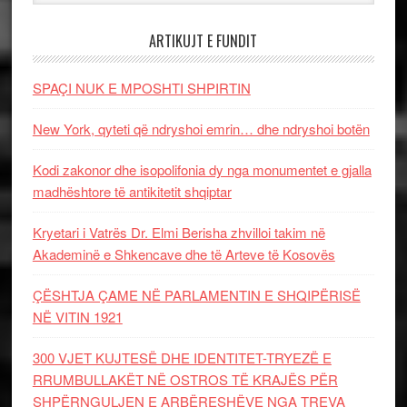
ARTIKUJT E FUNDIT
SPAÇI NUK E MPOSHTI SHPIRTIN
New York, qyteti që ndryshoi emrin… dhe ndryshoi botën
Kodi zakonor dhe isopolifonia dy nga monumentet e gjalla
madhështore të antikitetit shqiptar
Kryetari i Vatrës Dr. Elmi Berisha zhvilloi takim në
Akademinë e Shkencave dhe të Arteve të Kosovës
ÇËSHTJA ÇAME NË PARLAMENTIN E SHQIPËRISË
NË VITIN 1921
300 VJET KUJTESË DHE IDENTITET-TRYEZË E
RRUMBULLAKËT NË OSTROS TË KRAJËS PËR
SHPËRNGULJEN E ARBËRESHËVE NGA TREVA