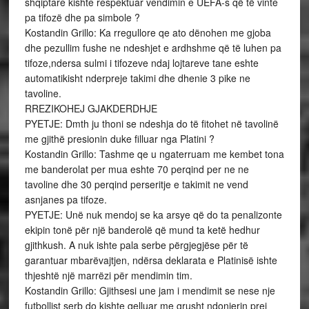
shqiptare kishte respektuar vendimin e UEFA-s që të vinte
pa tifozë dhe pa simbole ?
Kostandin Grillo: Ka rregullore qe ato dënohen me gjoba
dhe pezullim fushe ne ndeshjet e ardhshme që të luhen pa
tifoze,ndersa sulmi i tifozeve ndaj lojtareve tane eshte
automatikisht nderpreje takimi dhe dhenie 3 pike ne
tavoline.
RREZIKOHEJ GJAKDERDHJE
PYETJE: Dmth ju thoni se ndeshja do të fitohet në tavolinë
me gjithë presionin duke filluar nga Platini ?
Kostandin Grillo: Tashme qe u ngaterruam me kembet tona
me banderolat per mua eshte 70 perqind per ne ne
tavoline dhe 30 perqind perseritje e takimit ne vend
asnjanes pa tifoze.
PYETJE: Unë nuk mendoj se ka arsye që do ta penalizonte
ekipin tonë për një banderolë që mund ta ketë hedhur
gjithkush. A nuk ishte pala serbe përgjegjëse për të
garantuar mbarëvajtjen, ndërsa deklarata e Platinisë ishte
thjeshtë një marrëzi për mendimin tim.
Kostandin Grillo: Gjithsesi une jam i mendimit se nese nje
futbollist serb do kishte qelluar me grusht ndonjerin prej