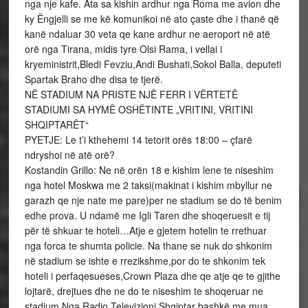
nga nje kafe. Ata sa kishin ardhur nga Roma me avion dhe
ky Ëngjelli se me kë komunikoi në ato çaste dhe i thanë që
kanë ndaluar 30 veta qe kane ardhur ne aeroport në atë
orë nga Tirana, midis tyre Olsi Rama, i vellai i
kryeministrit,Bledi Fevziu,Andi Bushati,Sokol Balla, deputeti
Spartak Braho dhe disa te tjerë.
NË STADIUM NA PRISTE NJË FERR I VËRTETË
STADIUMI SA HYMË OSHËTINTE „VRITINI, VRITINI
SHQIPTARËT“
PYETJE: Le t’i kthehemi 14 tetorit orës 18:00 – çfarë
ndryshoi në atë orë?
Kostandin Grillo: Ne në orën 18 e kishim lene te niseshim
nga hotel Moskwa me 2 taksi(makinat i kishim mbyllur ne
garazh qe nje nate me pare)per ne stadium se do të benim
edhe prova. U ndamë me Igli Taren dhe shoqeruesit e tij
për të shkuar te hoteli…Atje e gjetem hotelin te rrethuar
nga forca te shumta policie. Na thane se nuk do shkonim
në stadium se ishte e rrezikshme,por do te shkonim tek
hoteli i perfaqesueses,Crown Plaza dhe qe atje qe te gjithe
lojtarë, drejtues dhe ne do te niseshim te shoqeruar ne
stadium.Nga Radio Televizioni Shqiptar bashkë me mua