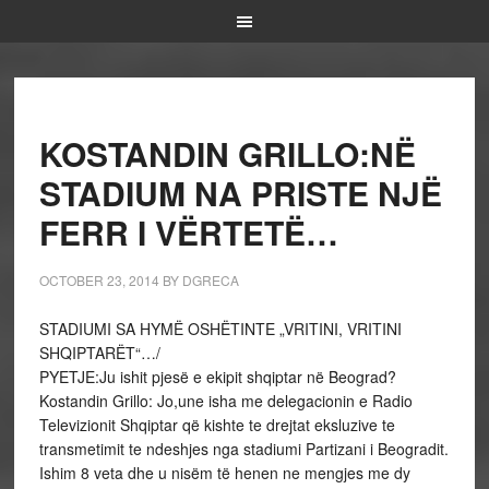
KOSTANDIN GRILLO:NË
STADIUM NA PRISTE NJË
FERR I VËRTETË…
OCTOBER 23, 2014
BY
DGRECA
STADIUMI SA HYMË OSHËTINTE „VRITINI, VRITINI
SHQIPTARËT“…/
PYETJE:Ju ishit pjesë e ekipit shqiptar në Beograd?
Kostandin Grillo: Jo,une isha me delegacionin e Radio
Televizionit Shqiptar që kishte te drejtat eksluzive te
transmetimit te ndeshjes nga stadiumi Partizani i Beogradit.
Ishim 8 veta dhe u nisëm të henen ne mengjes me dy