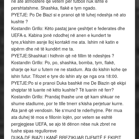
në ate atmosfere qe vetem për futboll nuk ishte e
pershtatshme. Shashka, flakë e tym ngado.
PYETJE: Po De Biazi si e pranoi që të luhej ndeshja në ato
kushte ?
Kostandin Grillo: Këto pastaj jane çeshtjet e federates dhe
UEFA-s. Kabina jonë ndodhej në anen e kundert te
tyre,s‘kishim asnje lloj kontakti me ata. Ishim në katin e
sipërm dhe në të kundërt me ta.
PYETJE:Shashkat i hidhnin që në fillim të ndeshjes ?
Kostandin Grillo: Po, po, shashka, bomba, tym, flakë,
sharje qe kur u futem ne ne staidum. Ata do kishin kohe qe
ishin futur. Tifozet e tyre do ishin aty qe nga ora 18:00.
PYETJE:Po si e pranoi Duka bashkë me De Biazin që ekipi
shqiptar të luante në këto kushte? Të luanin në ferr?
Kostandin Grillo: Prandaj thashe une që kam shkuar ne
shume stadiume, por te tille tmerr s‘kisha perjetuar kurre.
Ata janë që vendosin. Ne s‘mund te nderhyjme. Për mua
ata duhej të mos e fillonin lojën, por vetem se eshtë
pergjegjese UEFA, se ajo të dënon nëse nuk zbret ne
fushe sipas regulloreve
DUKA-DE BIAZI I KANË RREZIKUAR DJEMTË E EKIPIT