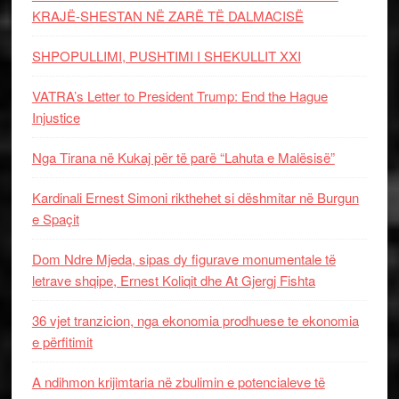
KRAJË-SHESTAN NË ZARË TË DALMACISË
SHPOPULLIMI, PUSHTIMI I SHEKULLIT XXI
VATRA’s Letter to President Trump: End the Hague
Injustice
Nga Tirana në Kukaj për të parë “Lahuta e Malësisë”
Kardinali Ernest Simoni rikthehet si dëshmitar në Burgun
e Spaçit
Dom Ndre Mjeda, sipas dy figurave monumentale të
letrave shqipe, Ernest Koliqit dhe At Gjergj Fishta
36 vjet tranzicion, nga ekonomia prodhuese te ekonomia
e përfitimit
A ndihmon krijimtaria në zbulimin e potencialeve të