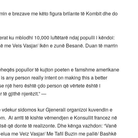
in e brezave me këto figura brilante të Kombit dhe do
rat ku mblodhi 10,000 luftëtarë ndaj populli i këndoi:
ashkë me Veis Vasjar/ Ikën e zunë Besanë. Duan të marrin
dhëheqës popullor të kujton poeten e famshme amerikane
 is any person really intent on making this a better
se një hero është çdo person që vërtete është i
të gjithë njerëzit.” —
 vdekur sidomos kur Gjenerali organizoi kuvendin e
om. Ai arriti të kishte vëmendjen e Konsullit francez në
isë që donte të realizonte. Dhe kënga vazhdon: “Vanë
Celua me Veiz Vasjar/ Me Tafil Buzin me pallë/ Bashkë