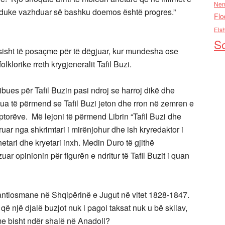
Nen
e duke vazhduar së bashku doemos është progres.”
Flo
Els
So
sisht të posaçme për të dëgjuar, kur mundesha ose
olklorike rreth krygjeneralit Tafil Buzi.
ues për Tafil Buzin pasi ndroj se harroj dikë dhe
ua të përmend se Tafil Buzi jeton dhe rron në zemren e
ulptorëve. Më lejoni të përmend Librin “Tafil Buzi dhe
uar nga shkrimtari i mirënjohur dhe ish kryredaktor i
etari dhe kryetari inxh. Medin Duro të gjithë
zuar opinionin për figurën e ndritur të Tafil Buzit i quan
 antiosmane në Shqipërinë e Jugut në vitet 1828-1847.
që një djalë buzjot nuk i pagoi taksat nuk u bë skllav,
 me bisht ndër shalë në Anadoll?