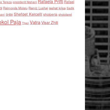
Rafaela Prifti
Rafael
e Tereza
presidenti Nishani
qi
Raimonda Moisiu
Ramiz Lushaj
reshat kripa
Sadik
Shefqet Kercelli
shqiperia
hani
shqiptaret
SHBA
kol Paja
Vatra
Visar Zhiti
Thaci