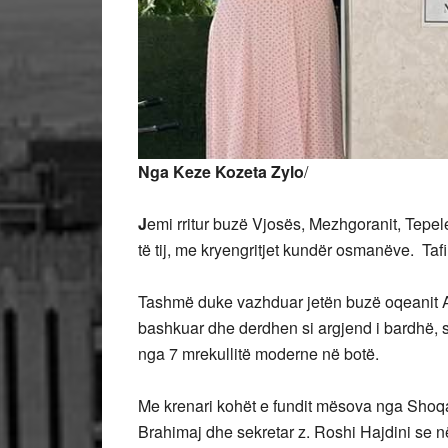
Nga Keze Kozeta Zylo
/
J
emi rritur buzë Vjosës, Mezhgoranit, Tepel
të tij, me kryengritjet kundër osmanëve. Tafi
Tashmë duke vazhduar jetën buzë oqeanit Atl
bashkuar dhe derdhen si argjend i bardhë, si
nga 7 mrekullitë moderne në botë.
Me krenari kohët e fundit mësova nga Shoqat
Brahimaj dhe sekretar z. Roshi Hajdini se n