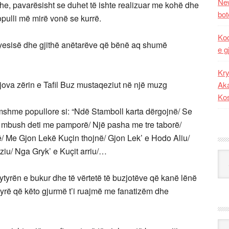
New
adhe, pavarësisht se duhet të ishte realizuar me kohë dhe
bot
 populli më mirë vonë se kurrë.
Kod
kryesisë dhe gjithë anëtarëve që bënë aq shumë
e g
Kry
jova zërin e Tafil Buz mustaqeziut në një muzg
Aka
Ko
famshme popullore si: “Ndë Stamboll karta dërgojnë/ Se
 U mbush deti me pamporë/ Një pasha me tre taborë/
në/ Me Gjon Lekë Kuçin thojnë/ Gjon Lek’ e Hodo Aliu/
ziu/ Nga Gryk’ e Kuçit arriu/…
Kat
tyrën e bukur dhe të vërtetë të buzjotëve që kanë lënë
tyrë që këto gjurmë t’i ruajmë me fanatizëm dhe
Ark