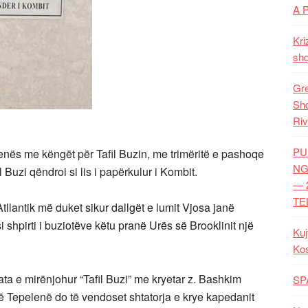
A 
Kri
shq
Gre
Shq
Riv
PU
enës me këngët për Tafil Buzin, me trimëritë e pashoqe
NG
l Buzi qëndroi si lis i papërkulur i Kombit.
— 
TE
lantik më duket sikur dallgët e lumit Vjosa janë
 shpirti i buziotëve këtu pranë Urës së Brooklinit një
Kuj
Ko
a e mirënjohur “Tafil Buzi” me kryetar z. Bashkim
SP
ë Tepelenë do të vendoset shtatorja e krye kapedanit