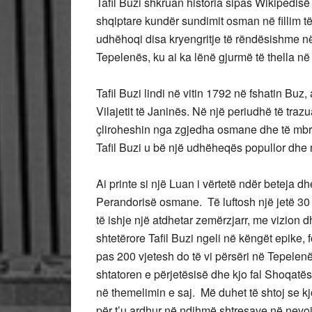
Tafil Buzi shkruan historia sipas Wikipedisë 
shqiptare kundër sundimit osman në fillim të sh
udhëhoqi disa kryengritje të rëndësishme në
Tepelenës, ku ai ka lënë gjurmë të thella në
Tafil Buzi lindi në vitin 1792 në fshatin Bu
Vilajetit të Janinës. Në një periudhë të trazu
çliroheshin nga zgjedha osmane dhe të mbr
Tafil Buzi u bë një udhëheqës popullor dhe n
Ai printe si një Luan i vërtetë ndër beteja 
Perandorisë osmane. Të luftosh një jetë 3
të ishje një atdhetar zemërzjarr, me vizion d
shtetërore Tafil Buzi ngeli në këngët epike, f
pas 200 vjetesh do të vi përsëri në Tepelenë
shtatoren e përjetësisë dhe kjo fal Shoqatës
në themelimin e saj. Më duhet të shtoj se k
për t’u ardhur në ndihmë shtresave në nevojë