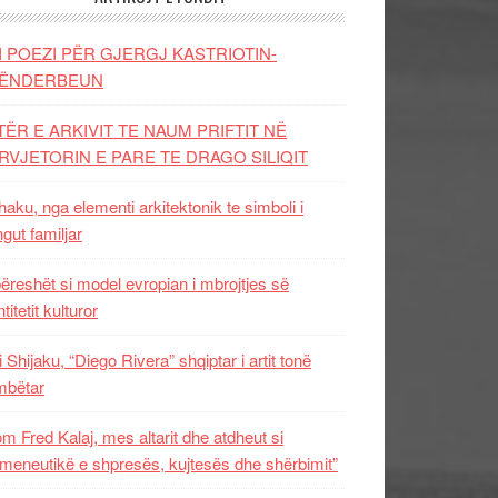
I POEZI PËR GJERGJ KASTRIOTIN-
ËNDERBEUN
TËR E ARKIVIT TE NAUM PRIFTIT NË
RVJETORIN E PARE TE DRAGO SILIQIT
aku, nga elementi arkitektonik te simboli i
ngut familjar
ëreshët si model evropian i mbrojtjes së
titetit kulturor
i Shijaku, “Diego Rivera” shqiptar i artit tonë
mbëtar
m Fred Kalaj, mes altarit dhe atdheut si
meneutikë e shpresës, kujtesës dhe shërbimit”