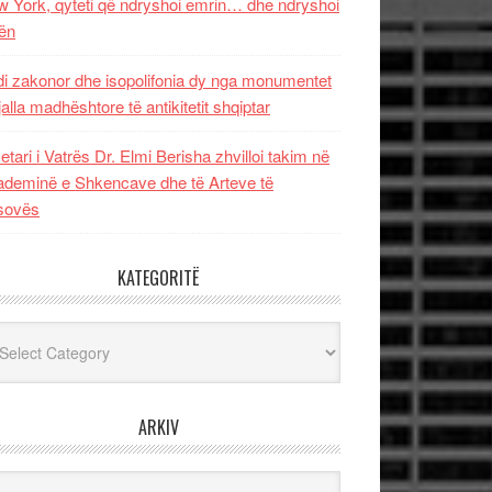
 York, qyteti që ndryshoi emrin… dhe ndryshoi
ën
i zakonor dhe isopolifonia dy nga monumentet
jalla madhështore të antikitetit shqiptar
etari i Vatrës Dr. Elmi Berisha zhvilloi takim në
deminë e Shkencave dhe të Arteve të
sovës
KATEGORITË
egoritë
ARKIV
iv