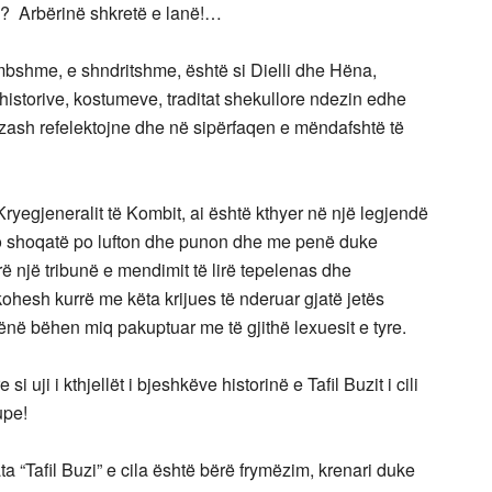
ë? Arbërinë shkretë e lanë!…
mbshme, e shndritshme, është si Dielli dhe Hëna,
istorive, kostumeve, traditat shekullore ndezin edhe
itëzash refelektojne dhe në sipërfaqen e mëndafshtë të
Kryegjeneralit të Kombit, ai është kthyer në një legjendë
o shoqatë po lufton dhe punon dhe me penë duke
ë një tribunë e mendimit të lirë tepelenas dhe
esh kurrë me këta krijues të nderuar gjatë jetës
lënë bëhen miq pakuptuar me të gjithë lexuesit e tyre.
uji i kthjellët i bjeshkëve historinë e Tafil Buzit i cili
upe!
a “Tafil Buzi” e cila është bërë frymëzim, krenari duke