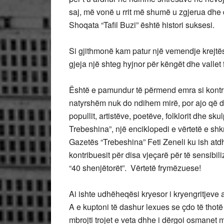
saj, më vonë u rrit më shumë u zgjerua dh
Shoqata “Tafil Buzi” është histori suksesi.
Si gjithmonë kam patur një vemendje krejtë
gjeja një shteg hyjnor për këngët dhe vallet f
Është e pamundur të përmend emra si kontrib
natyrshëm nuk do ndihem mirë, por ajo që d
popullit, artistëve, poetëve, folklorit dhe sk
Trebeshina”, një enciklopedi e vërtetë e shkr
Gazetës “Trebeshina” Feti Zeneli ku ish atdh
kontribuesit për disa vjeçarë për të sensibili
“40 shenjëtorët”. Vërtetë frymëzuese!
Ai ishte udhëheqësi kryesor i kryengritjeve
A e kuptoni të dashur lexues se çdo të thotë 
mbrojti trojet e veta dhhe i dërgoi osmanet