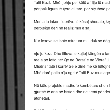
Tafil Buzi. Mirënjohje për këtë arritje të m
për pak figura të tjera elitare, por siç thotë
Merita iu takon liderëve të kësaj shoqate, 
përpjekje deri në realizimin e saj.
Kur lexova se ishte miratuar m’u duk se dëg
nju jorkez. Dhe fillova të kujtoj këngën e 
raeja po lëftojnë/ Që në Berat’ e në Vlorë/
Misërishtatë i korrë/ Se e dinë me kë lëftoj
Mbë dorë palla ç’ju ngriu/ Tafil Buz-mustaqe
Në këto projekte madhore kombëtare shoh fy
gjurmë të arta në histori dhe ne kemi për de
atdhetari.