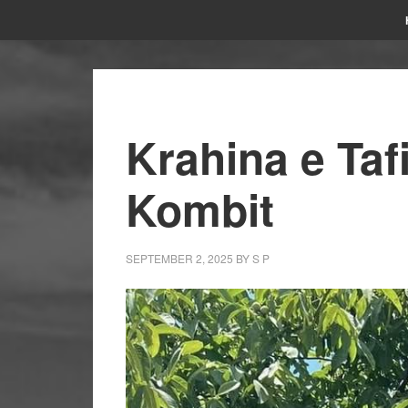
Krahina e Tafi
Kombit
SEPTEMBER 2, 2025
BY
S P