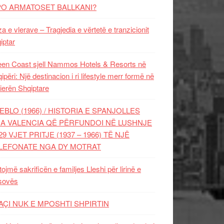
PO ARMATOSET BALLKANI?
za e vlerave – Tragjedia e vërtetë e tranzicionit
iptar
en Coast sjell Nammos Hotels & Resorts në
ipëri: Një destinacion i ri lifestyle merr formë në
ierën Shqiptare
EBLO (1966) / HISTORIA E SPANJOLLES
A VALENCIA QË PËRFUNDOI NË LUSHNJE
29 VJET PRITJE (1937 – 1966) TË NJË
LEFONATE NGA DY MOTRAT
tojmë sakrificën e familjes Lleshi për lirinë e
sovës
AÇI NUK E MPOSHTI SHPIRTIN