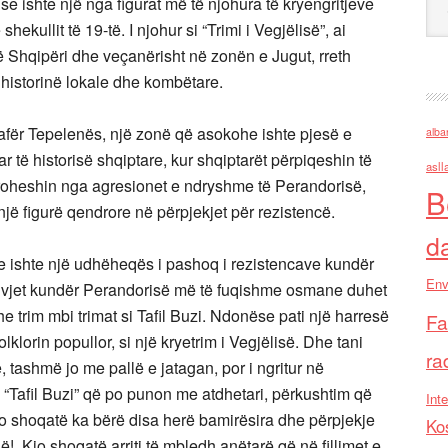
se ishte një nga figurat më të njohura të kryengritjeve
ekullit të 19-të. I njohur si “Trimi i Vegjëlisë”, ai
 Shqipëri dhe veçanërisht në zonën e Jugut, rreth
 historinë lokale dhe kombëtare.
z, afër Tepelenës, një zonë që asokohe ishte pjesë e
alba
ar të historisë shqiptare, kur shqiptarët përpiqeshin të
asll
oheshin nga agresionet e ndryshme të Perandorisë,
B
jë figurë qendrore në përpjekjet për rezistencë.
d
dhe ishte një udhëheqës i pashoq i rezistencave kundër
Env
0 vjet kundër Perandorisë më të fuqishme osmane duhet
he trim mbi trimat si Tafil Buzi. Ndonëse pati një harresë
Fa
olklorin popullor, si një kryetrim i Vegjëlisë. Dhe tani
ra
, tashmë jo me pallë e jatagan, por i ngritur në
 “Tafil Buzi” që po punon me atdhetari, përkushtim që
Inte
jo shoqatë ka bërë disa herë bamirësira dhe përpjekje
Ko
! Kjo shoqatë arriti të mbledh anëtarë që në fillimet e