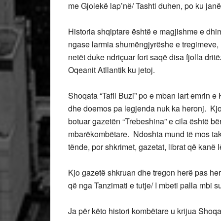
me Gjolekë lap’në/ Tashti duhen, po ku jan
Historia shqiptare është e magjishme e dhi
ngase larmia shumëngjyrëshe e tregimeve, h
netët duke ndriçuar fort saqë disa fjolla dr
Oqeanit Atllantik ku jetoj.
Shoqata “Tafil Buzi” po e mban lart emrin e 
dhe doemos pa legjenda nuk ka heronj. Kj
botuar gazetën “Trebeshina” e cila është bër
mbarëkombëtare. Ndoshta mund të mos takoh
tënde, por shkrimet, gazetat, librat që kanë 
Kjo gazetë shkruan dhe tregon herë pas here si 
që nga Tanzimati e tutje/ I mbeti palla mbi s
Ja për këto histori kombëtare u krijua Shoqat