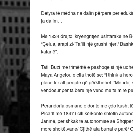
Detyra të mëdha na dalin përpara për edukim
ja dalim…
Më 1834 drejtoi kryengritjen ushtarake në Be
“Çelua, arapi zi/ Tafili një grusht njeri/ B
kalanë”.
Tafil Buzi me trimëritë e pashoqe si një u
Maya Angelou e cila thotë se: “I think a hero
place for all people që përkthehet: “Mendoj 
vendosur për ta bërë një vend më të mirë për 
Perandoria osmane e donte me çdo kusht të
Picarit më 1847 i cili kërkonte shtetin auton
Janinë, per shkak te autonomisë së Shqipër
more shokë,vane/ Gjithë ata burrat e parë/ 