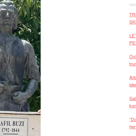
TR
SK
LE
PE
Oxh
tru
Arb
iden
Sal
ko
“Do
her