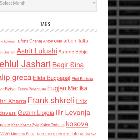
TAGS
arben llalla
alfons Grishaj
Anton Cefa
no kolonjari
Astrit Lulushi
Aurenc Bebja
an Bushati
ehlul Jashari
Beqir Sina
alip greca
Elida Buçpapaj
Elmi Berisha
Eugjen Merlika
er Bytyci
Ermira Babamusta
Frank shkreli
hri Xharra
Fritz
Ilir Levonja
Gezim Llojdia
dovani
kosova
rviste
Kolec Traboini
Keze Kozeta Zylo
sove
nderroi jete
Marjana Bulku
ne Kosove
Murat Gecaj