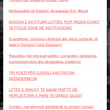
Mirëseardhje në Shqipëri, Ambasador Eric Wendt
KOSOVA E KA FITUAR LUFTËN, POR PAQEN DUHET
TA FITOJË EDHE NË INSTITUCIONE!
Scanderbeg, mburoja e Arbërisë dhe gjeniu ushtarak në
faqet e Giovanni Carlo Saraceni-t
Republika mbi interesat politike: sovraniteti i qytetarëve,
kushtetutshmëria dhe përgjegjësia shtetërore
TRI POEZI PËR GJERGJ KASTRIOTIN-
SKËNDERBEUN
LETËR E ARKIVIT TE NAUM PRIFTIT NË
PERVJETORIN E PARE TE DRAGO SILIQIT
Oxhaku, nga elementi arkitektonik te simboli i trungut