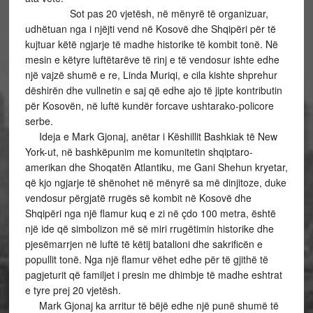
Sot pas 20 vjetësh, në mënyrë të organizuar,
udhëtuan nga i njëjti vend në Kosovë dhe Shqipëri për të
kujtuar këtë ngjarje të madhe historike të kombit tonë. Në
mesin e këtyre luftëtarëve të rinj e të vendosur ishte edhe
një vajzë shumë e re, Linda Muriqi, e cila kishte shprehur
dëshirën dhe vullnetin e saj që edhe ajo të jipte kontributin
për Kosovën, në luftë kundër forcave ushtarako-policore
serbe.
Ideja e Mark Gjonaj, anëtar i Këshillit Bashkiak të New
York-ut, në bashkëpunim me komunitetin shqiptaro-
amerikan dhe Shoqatën Atlantiku, me Gani Shehun kryetar,
që kjo ngjarje të shënohet në mënyrë sa më dinjitoze, duke
vendosur përgjatë rrugës së kombit në Kosovë dhe
Shqipëri nga një flamur kuq e zi në çdo 100 metra, është
një ide që simbolizon më së miri rrugëtimin historike dhe
pjesëmarrjen në luftë të këtij batalioni dhe sakrificën e
popullit tonë. Nga një flamur vëhet edhe për të gjithë të
pagjeturit që familjet i presin me dhimbje të madhe eshtrat
e tyre prej 20 vjetësh.
Mark Gjonaj ka arritur të bëjë edhe një punë shumë të