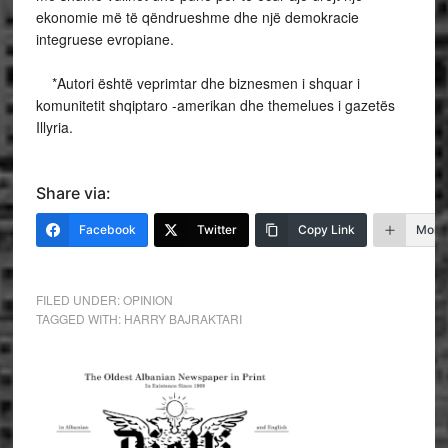
ekonomie më të qëndrueshme dhe një demokracie
integruese evropiane.
*Autori është veprimtar dhe biznesmen i shquar i
komunitetit shqiptaro -amerikan dhe themelues i gazetës
Illyria.
Share via:
Facebook
Twitter
Copy Link
More
FILED UNDER:
OPINION
TAGGED WITH:
HARRY BAJRAKTARI