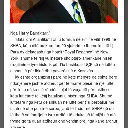
Nga Harry Bajraktari*/
“Batalioni Atlantiku” i cili u formua në Prill të vitit 1999 në
SHBA, këto ditë po kremton 20 vjetorin e themelimit të tij.
Para dy dekadash nga hoteli “Royal Regency” në New
York, shumë të rinj vullnetarë shqiptaro-amerikanë nisën
rrugtimin e tyre historik për t’iu bashkuar UÇK-së në luftën
e shenjtë për lirinë dhe pavarësinë e Kosovës.
Ky është organizimi i parë në këtë mënyrë që është bërë
ndonjëherë jashtë atdheut për të marrë pjesë në një luftë
për liri, e që ka një rëndësi tejet të veçantë për faktin se
këta luftëtarë të këtij batalioni u nisën nga SHBA. Shumë
luftëtarë nga këtu që shkuan në luftë për t’ u përballur me
ushtrinë dhe policinë serbe, janë të lindur në SHBA që do
të thotë se familjet e tyre arritën të edukojnë fëmijët në atë
frymë që ta duan atdheun dhe vendin prej nga kanë ardhur
ata vetë.