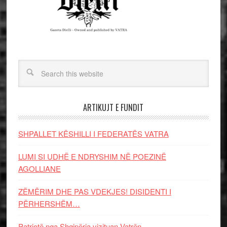
ARTIKUJT E FUNDIT
SHPALLET KËSHILLI I FEDERATËS VATRA
LUMI SI UDHË E NDRYSHIM NË POEZINË
AGOLLIANE
ZËMËRIM DHE PAS VDEKJES! DISIDENTI I
PËRHERSHËM…
Patriotë nga Shqipëria vizituan Vatrën