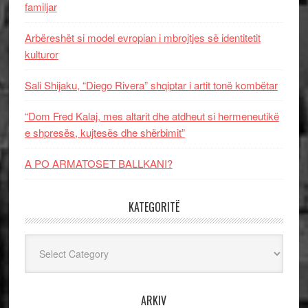
familjar
Arbëreshët si model evropian i mbrojtjes së identitetit
kulturor
Sali Shijaku, “Diego Rivera” shqiptar i artit tonë kombëtar
“Dom Fred Kalaj, mes altarit dhe atdheut si hermeneutikë
e shpresës, kujtesës dhe shërbimit”
A PO ARMATOSET BALLKANI?
KATEGORITË
Kategoritë
ARKIV