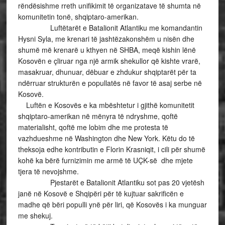
rëndësishme rreth unifikimit të organizatave të shumta në
komunitetin tonë, shqiptaro-amerikan.
Luftëtarët e Batalionit Atlantiku me komandantin
Hysni Syla, me krenari të jashtëzakonshëm u nisën dhe
shumë më krenarë u kthyen në SHBA, meqë kishin lënë
Kosovën e çliruar nga një armik shekullor që kishte vrarë,
masakruar, dhunuar, dëbuar e zhdukur shqiptarët për ta
ndërruar strukturën e popullatës në favor të asaj serbe në
Kosovë.
Luftën e Kosovës e ka mbështetur i gjithë komunitetit
shqiptaro-amerikan në mënyra të ndryshme, qoftë
materialisht, qoftë me lobim dhe me protesta të
vazhdueshme në Washington dhe New York. Këtu do të
theksoja edhe kontributin e Florin Krasniqit, i cili për shumë
kohë ka bërë furnizimin me armë të UÇK-së dhe mjete
tjera të nevojshme.
Pjestarët e Batalionit Atlantiku sot pas 20 vjetësh
janë në Kosovë e Shqipëri për të kujtuar sakrificën e
madhe që bëri populli ynë për liri, që Kosovës i ka munguar
me shekuj.