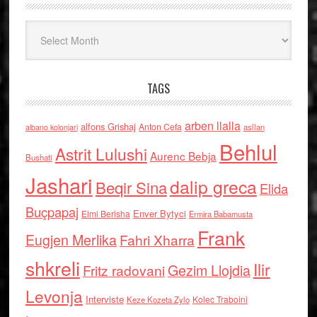
Arkiv
TAGS
arben llalla
alfons Grishaj
Anton Cefa
asllan
albano kolonjari
Behlul
Astrit Lulushi
Aurenc Bebja
Bushati
Jashari
dalip greca
Beqir Sina
Elida
Buçpapaj
Enver Bytyci
Elmi Berisha
Ermira Babamusta
Frank
Eugjen Merlika
Fahri Xharra
shkreli
Ilir
Gezim Llojdia
Fritz radovani
Levonja
Interviste
Kolec Traboini
Keze Kozeta Zylo