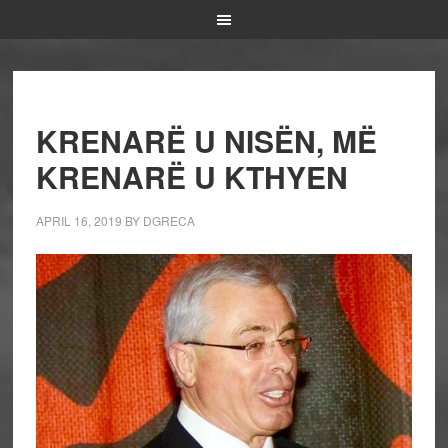
KRENARË U NISËN, MË
KRENARË U KTHYEN
APRIL 16, 2019
BY
DGRECA