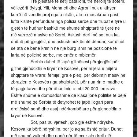
Tre pjestarë të këtij batalioni, tre heronj të sotëm,
vëllezërit Bytyqi, Ylli, Mehmeti dhe Agroni nuk u kthyen
kurrë në vendin prej nga u nisën, ata u masakruan pasi
lufta kishte përfunduar nga policia serbe dhe trupat e tyre u
gjetën të hudhur bashkë me shumë shqiptarë të tjerë në
një varrezë masive në Serbi. Askush deri më sot nuk ka
dhënë përgjegjësi, dhe askush nuk është dënuar, kur dihet
se ata që bënë krimin në një burg ishin në pozicione të
larta në policinë serbe, me emër e mbiemër.
Serbia duhet të japë gjithësesi përgjegjësi për
gjithë gjenocidin e kryer në Kosovë, për mijëra e mijëra
shqiptarë të vrarë: fëmijë, gra e pleq, për dëbimin masiv në
zbrazjen e Kosovës nga shqiptarët, për numrin e madhe e
të pagjeturve dhe për dhunimin e mbi 20.000 femrave.
Është shumë e domosdoshme që klasa jonë politike të bëjë
më shumë që Serbia të detyrohet të japë llogari para
drejtësisë sonë dhe asaj ndërkombëtare për gjenocidin e
kryer në Kosovë.
Sot, pas 20 vjetësh, çdo gjë është ndryshe.
Kosova ka bërë ndryshim, por jo aq sa është pritur. Duhet
më shumë vullnet dhe punë për të ecur ajo drejt një