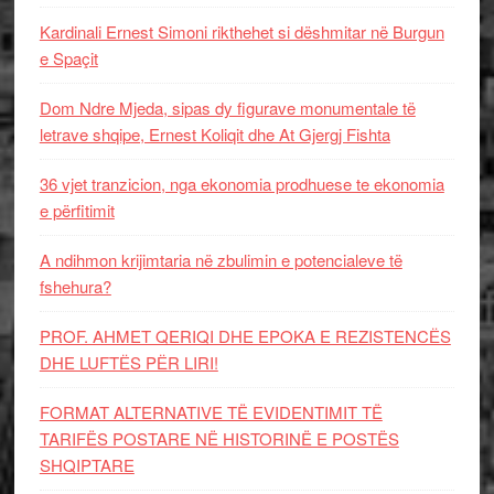
Kardinali Ernest Simoni rikthehet si dëshmitar në Burgun
e Spaçit
Dom Ndre Mjeda, sipas dy figurave monumentale të
letrave shqipe, Ernest Koliqit dhe At Gjergj Fishta
36 vjet tranzicion, nga ekonomia prodhuese te ekonomia
e përfitimit
A ndihmon krijimtaria në zbulimin e potencialeve të
fshehura?
PROF. AHMET QERIQI DHE EPOKA E REZISTENCЁS
DHE LUFTЁS PЁR LIRI!
FORMAT ALTERNATIVE TË EVIDENTIMIT TË
TARIFËS POSTARE NË HISTORINË E POSTËS
SHQIPTARE