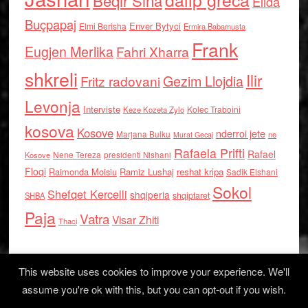
Beqir Sina
Elida
Buçpapaj
Enver Bytyci
Elmi Berisha
Ermira Babamusta
Frank
Eugjen Merlika
Fahri Xharra
shkreli
Ilir
Gezim Llojdia
Fritz radovani
Levonja
Interviste
Kolec Traboini
Keze Kozeta Zylo
kosova
Kosove
nderroi jete
Marjana Bulku
ne
Murat Gecaj
Rafaela Prifti
Rafael
Nene Tereza
Kosove
presidenti Nishani
Floqi
Raimonda Moisiu
Ramiz Lushaj
reshat kripa
Sadik Elshani
Sokol
Shefqet Kercelli
shqiperia
shqiptaret
SHBA
Paja
Vatra
Visar Zhiti
Thaci
This website uses cookies to improve your experience. We'll
assume you're ok with this, but you can opt-out if you wish.