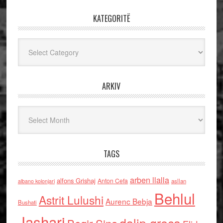
KATEGORITË
Kategoritë
ARKIV
Arkiv
TAGS
arben llalla
alfons Grishaj
Anton Cefa
asllan
albano kolonjari
Behlul
Astrit Lulushi
Aurenc Bebja
Bushati
Jashari
dalip greca