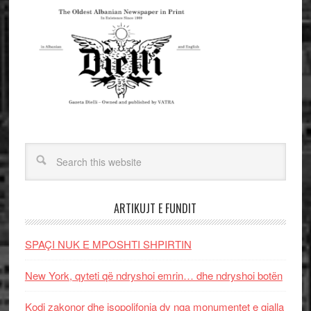
ARTIKUJT E FUNDIT
SPAÇI NUK E MPOSHTI SHPIRTIN
New York, qyteti që ndryshoi emrin… dhe ndryshoi botën
Kodi zakonor dhe isopolifonia dy nga monumentet e gjalla