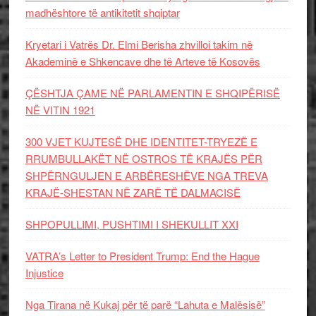
madhështore të antikitetit shqiptar
Kryetari i Vatrës Dr. Elmi Berisha zhvilloi takim në
Akademinë e Shkencave dhe të Arteve të Kosovës
ÇËSHTJA ÇAME NË PARLAMENTIN E SHQIPËRISË
NË VITIN 1921
300 VJET KUJTESË DHE IDENTITET-TRYEZË E
RRUMBULLAKËT NË OSTROS TË KRAJËS PËR
SHPËRNGULJEN E ARBËRESHËVE NGA TREVA
KRAJË-SHESTAN NË ZARË TË DALMACISË
SHPOPULLIMI, PUSHTIMI I SHEKULLIT XXI
VATRA’s Letter to President Trump: End the Hague
Injustice
Nga Tirana në Kukaj për të parë “Lahuta e Malësisë”