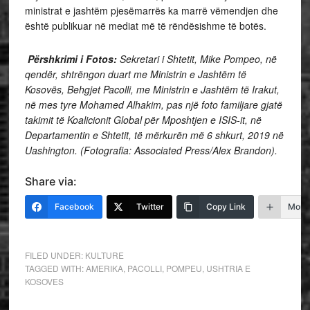
ministrat e jashtëm pjesëmarrës ka marrë vëmendjen dhe
është publikuar në mediat më të rëndësishme të botës.
Përshkrimi i Fotos:
Sekretari i Shtetit, Mike Pompeo, në
qendër, shtrëngon duart me Ministrin e Jashtëm të
Kosovës, Behgjet Pacolli, me Ministrin e Jashtëm të Irakut,
në mes tyre Mohamed Alhakim, pas një foto familjare gjatë
takimit të Koalicionit Global për Mposhtjen e ISIS-it, në
Departamentin e Shtetit, të mërkurën më 6 shkurt, 2019 në
Uashington. (Fotografia: Associated Press/Alex Brandon).
Share via:
Facebook
Twitter
Copy Link
More
FILED UNDER:
KULTURE
TAGGED WITH:
AMERIKA
,
PACOLLI
,
POMPEU
,
USHTRIA E
KOSOVES