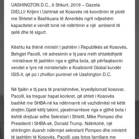
UASHINGTON D.C., 6 Shkurt, 2019 – Gazeta
DIELLI/ Krijimi i Ushtrisë së Kosovës në koordinim të plotë
me Shtetet e Bashkuara të Amerikës ngrit ndjeshëm
kapacitetet e vendit tonë në ndërtimin e një ambienti të
qetë dhe të sigurt.
Kështu ka thënë ministri i jashtëm i Republikës së Kosovës,
Behgjet Pacolli, në adresimin e tij para rreth shtatëdhjetë
ministrave të jashtëm nga e gjitha bota, që përfaqësonin
vendet e tyre në ministerialin e Koalicionit Global kundër
ISIS-it, që po i zhvillon punimet në Uashington D.C.
Në fjalën e tij para të pranishmëve, kryediplomati kosovar,
Pacolli, ka treguar hapat konkret, që shteti i Kosovës
bashkë me SHBA-në ka ndërmarrë në vazhdimësi në këtë
drejtim.Gjatë këtij takimi, pjesëmarrësve nga e gjithë bota i
është drejtuar edhe Sekretari i Shtetit, Mike Pompeo dhe
Presidenti i SHBA-së, Donald Trump. Ndërkohë, një
shtrëngim duarsh ndërmjet sekretarit Pompeo dhe ministrit
të jashtëm të Kosovës, Pacolli, pas fotos familjare me