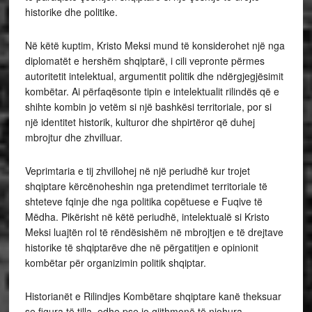
historike dhe politike.
Në këtë kuptim, Kristo Meksi mund të konsiderohet një nga
diplomatët e hershëm shqiptarë, i cili vepronte përmes
autoritetit intelektual, argumentit politik dhe ndërgjegjësimit
kombëtar. Ai përfaqësonte tipin e intelektualit rilindës që e
shihte kombin jo vetëm si një bashkësi territoriale, por si
një identitet historik, kulturor dhe shpirtëror që duhej
mbrojtur dhe zhvilluar.
Veprimtaria e tij zhvillohej në një periudhë kur trojet
shqiptare kërcënoheshin nga pretendimet territoriale të
shteteve fqinje dhe nga politika copëtuese e Fuqive të
Mëdha. Pikërisht në këtë periudhë, intelektualë si Kristo
Meksi luajtën rol të rëndësishëm në mbrojtjen e të drejtave
historike të shqiptarëve dhe në përgatitjen e opinionit
kombëtar për organizimin politik shqiptar.
Historianët e Rilindjes Kombëtare shqiptare kanë theksuar
se figura të tilla, edhe pse jo gjithmonë të njohura