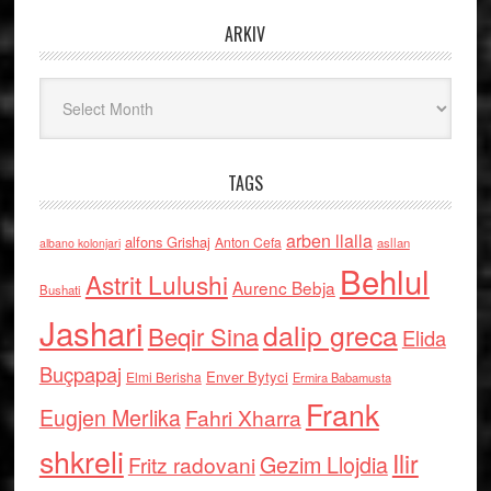
ARKIV
Arkiv
TAGS
arben llalla
alfons Grishaj
Anton Cefa
asllan
albano kolonjari
Behlul
Astrit Lulushi
Aurenc Bebja
Bushati
Jashari
dalip greca
Beqir Sina
Elida
Buçpapaj
Enver Bytyci
Elmi Berisha
Ermira Babamusta
Frank
Eugjen Merlika
Fahri Xharra
shkreli
Ilir
Gezim Llojdia
Fritz radovani