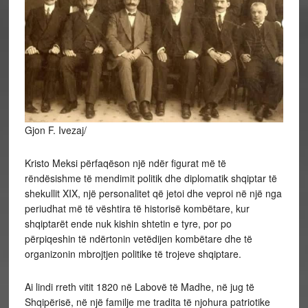
Gjon F. Ivezaj/
Kristo Meksi përfaqëson një ndër figurat më të
rëndësishme të mendimit politik dhe diplomatik shqiptar të
shekullit XIX, një personalitet që jetoi dhe veproi në një nga
periudhat më të vështira të historisë kombëtare, kur
shqiptarët ende nuk kishin shtetin e tyre, por po
përpiqeshin të ndërtonin vetëdijen kombëtare dhe të
organizonin mbrojtjen politike të trojeve shqiptare.
Ai lindi rreth vitit 1820 në Labovë të Madhe, në jug të
Shqipërisë, në një familje me tradita të njohura patriotike