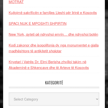
MOTRAT
Kujtojmë sakrificën e familjes Lleshi për lirinë e Kosovës
SPAÇI NUK E MPOSHTI SHPIRTIN
New York, qyteti që ndryshoi emrin… dhe ndryshoi botën
Kodi zakonor dhe isopolifonia dy nga monumentet e gjalla
madhështore të antikitetit shqiptar
Kryetari i Vatrës Dr. Elmi Berisha zhvilloi takim në
Akademinë e Shkencave dhe të Arteve të Kosovës
KATEGORITË
Kategoritë