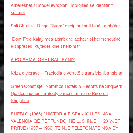
Arbëreshët si model evropian i mbrojtjes së identitetit
kulturor
Sali Shijaku, “Diego Rivera” shqiptar i artit tonë kombëtar
“Dom Fred Kalaj, mes altarit dhe atdheut si hermeneutikë
e shpresës, kujtesës dhe shërbimit”
A PO ARMATOSET BALLKANI?
Kriza e vlerave – Tragjedia e vërtetë e tranzicionit shqiptar
Green Coast sjell Nammos Hotels & Resorts në Shqipëri:
Një destinacion i ri lifestyle merr formë në Rivierën
Shqiptare
PUEBLO (1966) / HISTORIA E SPANJOLLES NGA
VALENCIA QË PËRFUNDOI NË LUSHNJE — 29 VJET
PRITJE (1937 – 1966) TË NJË TELEFONATE NGA DY