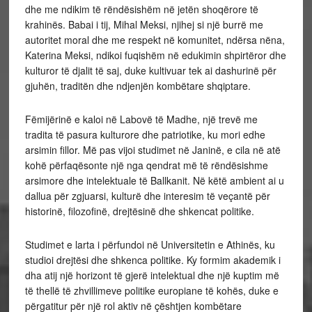
dhe me ndikim të rëndësishëm në jetën shoqërore të
krahinës. Babai i tij, Mihal Meksi, njihej si një burrë me
autoritet moral dhe me respekt në komunitet, ndërsa nëna,
Katerina Meksi, ndikoi fuqishëm në edukimin shpirtëror dhe
kulturor të djalit të saj, duke kultivuar tek ai dashurinë për
gjuhën, traditën dhe ndjenjën kombëtare shqiptare.
Fëmijërinë e kaloi në Labovë të Madhe, një trevë me
tradita të pasura kulturore dhe patriotike, ku mori edhe
arsimin fillor. Më pas vijoi studimet në Janinë, e cila në atë
kohë përfaqësonte një nga qendrat më të rëndësishme
arsimore dhe intelektuale të Ballkanit. Në këtë ambient ai u
dallua për zgjuarsi, kulturë dhe interesim të veçantë për
historinë, filozofinë, drejtësinë dhe shkencat politike.
Studimet e larta i përfundoi në Universitetin e Athinës, ku
studioi drejtësi dhe shkenca politike. Ky formim akademik i
dha atij një horizont të gjerë intelektual dhe një kuptim më
të thellë të zhvillimeve politike europiane të kohës, duke e
përgatitur për një rol aktiv në çështjen kombëtare