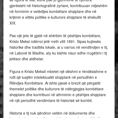
gjerësisht në historiografinë zyrtare, kontribuuan ndjeshëm
në formimin e vetëdijes kombëtare shqiptare dhe në
krijimin e elitës politike e kulturore shqiptare të shekullit
XIX.
Pas një jete të gjatë në shërbim të çështjes kombëtare,
Kristo Meksi ndërroi jetë rreth vitit 1891. Sipas kujtesës
historike dhe traditës lokale, ai u varros në vendlindjen e tij,
në Labovë të Madhe, aty ku kishte nisur edhe rrugëtimi i tij
jetësor dhe atdhetar.
Figura e Kristo Meksit mbetet një dëshmi e rëndësishme e
rolit që luajtën intelektualët shqiptarë në periudhën e
Rilindjes Kombëtare. Ai ishte pjesë e brezit që përgatiti
themelet politike dhe kulturore të ndërgjegjes kombëtare
shqiptare dhe kontribuoi në afirmimin e çështjes shqiptare
në një periudhë vendimtare të historisë së kombit.
Historia e tij nuk qëndron vetëm në dokumente dhe