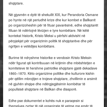
shqiptare.
Në gjysmën e dytë të shekullit XIX, kur Perandoria Osmane
po hynte në një periudhë krize dhe kur kombet e Ballkanit
po organizoheshin për të fituar pavarësinë, edhe shqiptarët
filluan të ndërtojnë lëvizjen e tyre kombëtare. Në këtë
kontekst historik, Kristo Meksi u përfshi aktivisht në
përpjekjet për organizimin politik të shqiptarëve dhe për
ngritjen e vetëdijes kombëtare.
Burime të ndryshme historike e vendosin Kristo Meksin
ndër figurat që kontribuuan në krijimin dhe mbështetjen e
komiteteve të hershme patriotike shqiptare gjatë dekadave
1860–1870. Këto organizime politike dhe kulturore kishin
për qëllim mbrojtjen e trojeve shqiptare, zhvillimin e arsimit
në gjuhën shqipe dhe ndërgjegjësimin kombëtar të
popullsisë shqiptare në Ballkan dhe diasporë.
Edhe pse dokumentet e kohës nuk e paraqesin si
themelues zyrtar të një organizate të vetme me emër të