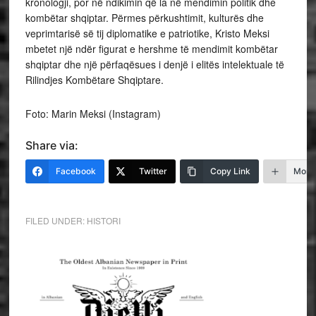
kronologji, por në ndikimin që la në mendimin politik dhe
kombëtar shqiptar. Përmes përkushtimit, kulturës dhe
veprimtarisë së tij diplomatike e patriotike, Kristo Meksi
mbetet një ndër figurat e hershme të mendimit kombëtar
shqiptar dhe një përfaqësues i denjë i elitës intelektuale të
Rilindjes Kombëtare Shqiptare.
Foto: Marin Meksi (Instagram)
Share via:
Facebook
Twitter
Copy Link
More
FILED UNDER:
HISTORI