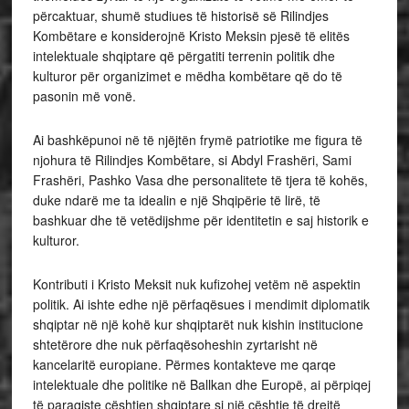
përcaktuar, shumë studiues të historisë së Rilindjes
Kombëtare e konsiderojnë Kristo Meksin pjesë të elitës
intelektuale shqiptare që përgatiti terrenin politik dhe
kulturor për organizimet e mëdha kombëtare që do të
pasonin më vonë.
Ai bashkëpunoi në të njëjtën frymë patriotike me figura të
njohura të Rilindjes Kombëtare, si Abdyl Frashëri, Sami
Frashëri, Pashko Vasa dhe personalitete të tjera të kohës,
duke ndarë me ta idealin e një Shqipërie të lirë, të
bashkuar dhe të vetëdijshme për identitetin e saj historik e
kulturor.
Kontributi i Kristo Meksit nuk kufizohej vetëm në aspektin
politik. Ai ishte edhe një përfaqësues i mendimit diplomatik
shqiptar në një kohë kur shqiptarët nuk kishin institucione
shtetërore dhe nuk përfaqësoheshin zyrtarisht në
kancelaritë europiane. Përmes kontakteve me qarqe
intelektuale dhe politike në Ballkan dhe Europë, ai përpiqej
të paraqiste çështjen shqiptare si një çështje të drejtë