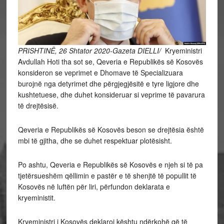
PRISHTINË, 26 Shtator 2020-Gazeta DIELLI/
Kryeministri
Avdullah Hoti tha sot se, Qeveria e Republikës së Kosovës
konsideron se veprimet e Dhomave të Specializuara
burojnë nga detyrimet dhe përgjegjësitë e tyre ligjore dhe
kushtetuese, dhe duhet konsideruar si veprime të pavarura
të drejtësisë.
Qeveria e Republikës së Kosovës beson se drejtësia është
mbi të gjitha, dhe se duhet respektuar plotësisht.
Po ashtu, Qeveria e Republikës së Kosovës e njeh si të pa
tjetërsueshëm qëllimin e pastër e të shenjtë të popullit të
Kosovës në luftën për liri, përfundon deklarata e
kryeministit.
Kryeministri i Kosovës deklaroi kështu ndërkohë që të