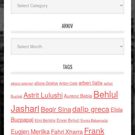
Kategoritë
ARKIV
Arkiv
TAGS
arben llalla
alfons Grishaj
Anton Cefa
asllan
albano kolonjari
Behlul
Astrit Lulushi
Aurenc Bebja
Bushati
Jashari
dalip greca
Beqir Sina
Elida
Buçpapaj
Enver Bytyci
Elmi Berisha
Ermira Babamusta
Frank
Eugjen Merlika
Fahri Xharra