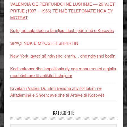
VALENCIA QË PËRFUNDOI NË LUSHNJE — 29 VJET
PRITJE (1937 – 1966) TË NJË TELEFONATE NGA DY
MOTRAT
Kujtojmë sakrificën e familjes Lleshi për lirinë e Kosovës
SPAÇI NUK E MPOSHTI SHPIRTIN
New York, qyteti që ndryshoi emrin… dhe ndryshoi botën
Kodi zakonor dhe isopolifonia dy nga monumentet e gjalla
madhështore të antikitetit shqiptar
Kryetari i Vatrës Dr. Elmi Berisha zhvilloi takim në
Akademinë e Shkencave dhe të Arteve të Kosovës
KATEGORITË