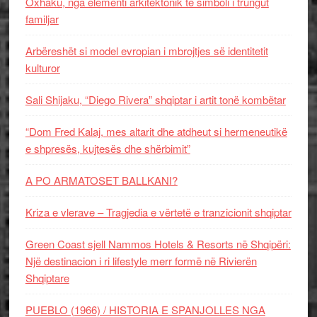
Oxhaku, nga elementi arkitektonik te simboli i trungut
familjar
Arbëreshët si model evropian i mbrojtjes së identitetit
kulturor
Sali Shijaku, “Diego Rivera” shqiptar i artit tonë kombëtar
“Dom Fred Kalaj, mes altarit dhe atdheut si hermeneutikë
e shpresës, kujtesës dhe shërbimit”
A PO ARMATOSET BALLKANI?
Kriza e vlerave – Tragjedia e vërtetë e tranzicionit shqiptar
Green Coast sjell Nammos Hotels & Resorts në Shqipëri:
Një destinacion i ri lifestyle merr formë në Rivierën
Shqiptare
PUEBLO (1966) / HISTORIA E SPANJOLLES NGA