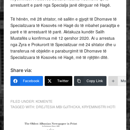
arrestuarit e parë nga Specialja janë dërguar në Hagë.
Të hënën, më 28 shtator, në sallën e gjyqit të Dhomave të
Specializuara të Kosovës në Hagë do të mbahet paraqitja e
parë e të arrestuarit të parë. Aktakuza kundër Salih
Mustafës u konfirmua më 12 qershor 2020. Ai u arrestua
nga Zyra e Prokurorit të Specializuar më 24 shtator dhe u
transferua në objektin e paraburgimit të Dhomave të
Specializuara të Kosovës në Hagë, më të njëjtën ditë.
Share via:
Facebook
Twitter
Copy Link
More
FILED UNDER:
KOMENTE
TAGGED WITH:
DREJTESIA MBI GJITHCKA
,
KRYEMINISTRI HOTI