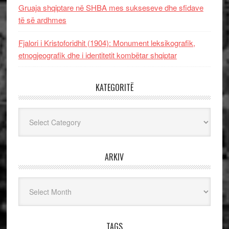
Gruaja shqiptare në SHBA mes sukseseve dhe sfidave
të së ardhmes
Fjalori i Kristoforidhit (1904): Monument leksikografik,
etnogjeografik dhe i identitetit kombëtar shqiptar
KATEGORITË
Kategoritë
ARKIV
Arkiv
TAGS