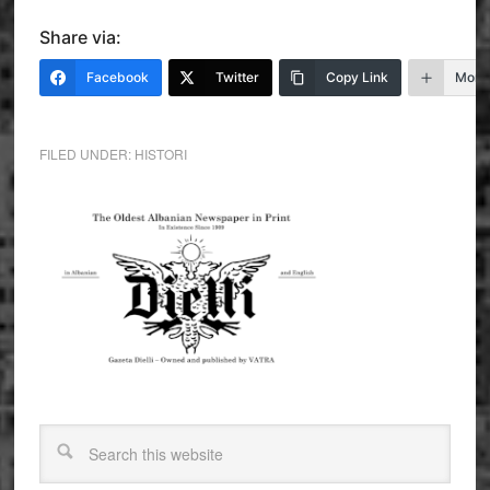
Share via:
Facebook
Twitter
Copy Link
More
FILED UNDER:
HISTORI