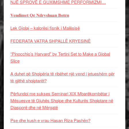
NJË SPROVË E GUXIMSHME PERFORMIZMI…
𝐕𝐞𝐧𝐝𝐢𝐦𝐞𝐭 𝐐𝐞̈ 𝐍𝐝𝐫𝐲𝐬𝐡𝐮𝐚𝐧 𝐁𝐨𝐭𝐞̈𝐧
Lek Gjolaj – kalorësi fisnik i Malësisë
FEDERATA VATRA SHPALLË KRYESINË
“Pinocchio’s Harvard” by Tertini Set to Make a Global
Slice
A duhet që Shqipëria të ribëhet një vend i jetueshëm për
të gjithë shqiptarët?
Përfundoi me sukses Seminari XIX Mbarëkombëtar i
Mësuesve të Gjuhës Shqipe dhe Kulturës Shqiptare në
Diasporë dhe në Mërgatë
Pse dhe kush e vrau Hasan Riza Pashën?