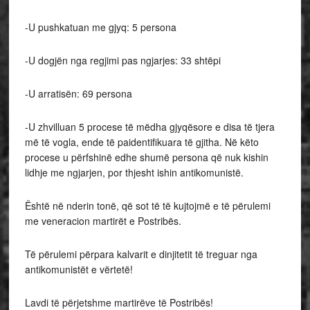
-U pushkatuan me gjyq: 5 persona
-U dogjën nga regjimi pas ngjarjes: 33 shtëpi
-U arratisën: 69 persona
-U zhvilluan 5 procese të mëdha gjyqësore e disa të tjera
më të vogla, ende të paidentifikuara të gjitha. Në këto
procese u përfshinë edhe shumë persona që nuk kishin
lidhje me ngjarjen, por thjesht ishin antikomunistë.
Është në nderin tonë, që sot të të kujtojmë e të përulemi
me veneracion martirët e Postribës.
Të përulemi përpara kalvarit e dinjitetit të treguar nga
antikomunistët e vërtetë!
Lavdi të përjetshme martirëve të Postribës!