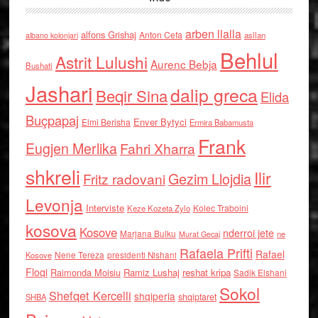
arben llalla
alfons Grishaj
Anton Cefa
asllan
albano kolonjari
Behlul
Astrit Lulushi
Aurenc Bebja
Bushati
Jashari
dalip greca
Beqir Sina
Elida
Buçpapaj
Enver Bytyci
Elmi Berisha
Ermira Babamusta
Frank
Eugjen Merlika
Fahri Xharra
shkreli
Ilir
Gezim Llojdia
Fritz radovani
Levonja
Interviste
Kolec Traboini
Keze Kozeta Zylo
kosova
Kosove
nderroi jete
Marjana Bulku
ne
Murat Gecaj
Rafaela Prifti
Rafael
Nene Tereza
Kosove
presidenti Nishani
Floqi
Raimonda Moisiu
Ramiz Lushaj
reshat kripa
Sadik Elshani
Sokol
Shefqet Kercelli
shqiperia
shqiptaret
SHBA