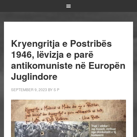
Kryengritja e Postribës
1946, lëvizja e parë
antikomuniste në Europën
Juglindore
SEPTEMBER 9, 2023
BY
S P