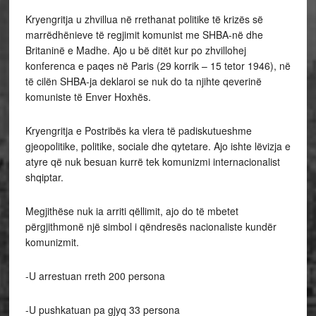
Kryengritja u zhvillua në rrethanat politike të krizës së
marrëdhënieve të regjimit komunist me SHBA-në dhe
Britaninë e Madhe. Ajo u bë ditët kur po zhvillohej
konferenca e paqes në Paris (29 korrik – 15 tetor 1946), në
të cilën SHBA-ja deklaroi se nuk do ta njihte qeverinë
komuniste të Enver Hoxhës.
Kryengritja e Postribës ka vlera të padiskutueshme
gjeopolitike, politike, sociale dhe qytetare. Ajo ishte lëvizja e
atyre që nuk besuan kurrë tek komunizmi internacionalist
shqiptar.
Megjithëse nuk ia arriti qëllimit, ajo do të mbetet
përgjithmonë një simbol i qëndresës nacionaliste kundër
komunizmit.
-U arrestuan rreth 200 persona
-U pushkatuan pa gjyq 33 persona