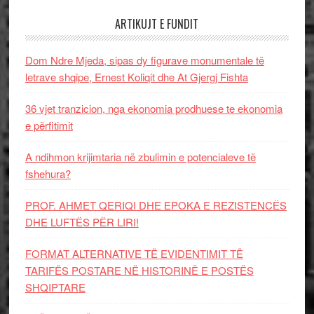
ARTIKUJT E FUNDIT
Dom Ndre Mjeda, sipas dy figurave monumentale të
letrave shqipe, Ernest Koliqit dhe At Gjergj Fishta
36 vjet tranzicion, nga ekonomia prodhuese te ekonomia
e përfitimit
A ndihmon krijimtaria në zbulimin e potencialeve të
fshehura?
PROF. AHMET QERIQI DHE EPOKA E REZISTENCЁS
DHE LUFTЁS PЁR LIRI!
FORMAT ALTERNATIVE TË EVIDENTIMIT TË
TARIFËS POSTARE NË HISTORINË E POSTËS
SHQIPTARE