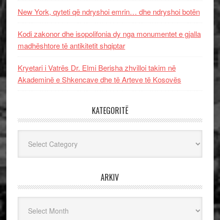
New York, qyteti që ndryshoi emrin… dhe ndryshoi botën
Kodi zakonor dhe isopolifonia dy nga monumentet e gjalla
madhështore të antikitetit shqiptar
Kryetari i Vatrës Dr. Elmi Berisha zhvilloi takim në
Akademinë e Shkencave dhe të Arteve të Kosovës
KATEGORITË
Kategoritë
ARKIV
Arkiv