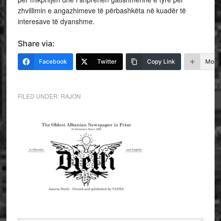
zhvillimin e angazhimeve të përbashkëta në kuadër të
interesave të dyanshme.
Share via:
Facebook
Twitter
Copy Link
More
FILED UNDER:
RAJON