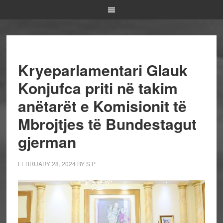
Kryeparlamentari Glauk
Konjufca priti në takim
anëtarët e Komisionit të
Mbrojtjes të Bundestagut
gjerman
FEBRUARY 28, 2024
BY
S P