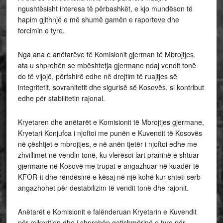
ngushtësisht interesa të përbashkët, e kjo mundëson të
hapim gjithnjë e më shumë gamën e raporteve dhe
forcimin e tyre.
Nga ana e anëtarëve të Komisionit gjerman të Mbrojtjes,
ata u shprehën se mbështetja gjermane ndaj vendit tonë
do të vijojë, përfshirë edhe në drejtim të ruajtjes së
integritetit, sovranitetit dhe sigurisë së Kosovës, si kontribut
edhe për stabilitetin rajonal.
Kryetaren dhe anëtarët e Komisionit të Mbrojtjes gjermane,
Kryetari Konjufca i njoftoi me punën e Kuvendit të Kosovës
në çështjet e mbrojtjes, e në anën tjetër i njoftoi edhe me
zhvillimet në vendin tonë, ku vlerësoi lart praninë e shtuar
gjermane në Kosovë me trupat e angazhuar në kuadër të
KFOR-it dhe rëndësinë e kësaj në një kohë kur shteti serb
angazhohet për destabilizim të vendit tonë dhe rajonit.
Anëtarët e Komisionit e falënderuan Kryetarin e Kuvendit
për mikpritjen dhe i shprehën gatishmërinë e tyre për