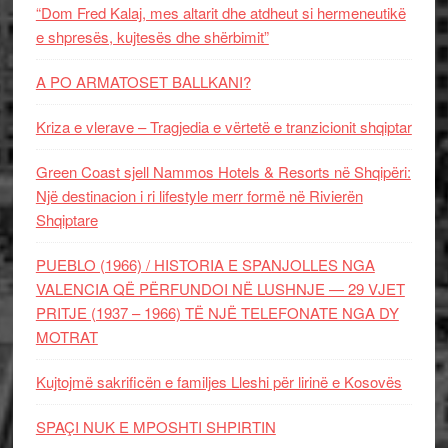
“Dom Fred Kalaj, mes altarit dhe atdheut si hermeneutikë
e shpresës, kujtesës dhe shërbimit”
A PO ARMATOSET BALLKANI?
Kriza e vlerave – Tragjedia e vërtetë e tranzicionit shqiptar
Green Coast sjell Nammos Hotels & Resorts në Shqipëri:
Një destinacion i ri lifestyle merr formë në Rivierën
Shqiptare
PUEBLO (1966) / HISTORIA E SPANJOLLES NGA
VALENCIA QË PËRFUNDOI NË LUSHNJE — 29 VJET
PRITJE (1937 – 1966) TË NJË TELEFONATE NGA DY
MOTRAT
Kujtojmë sakrificën e familjes Lleshi për lirinë e Kosovës
SPAÇI NUK E MPOSHTI SHPIRTIN