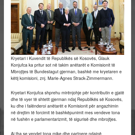
Kryetari i Kuvendit të Republikës së Kosovës, Glauk
Konjufca ka pritur sot në takim anëtarët e Komisionit të
Mbrojtjes të Bundestagut gjerman, bashkë me kryetaren e
këtij komisioni, znj. Marie-Agnes Strack-Zimmermann.
Kryetari Konjufca shprehu mirënjohje për kontributin e gjatë
dhe të vyer të shtetit gjerman ndaj Republikës së Kosovës,
ku dhe i falënderoi anëtarët e
Komisionit për angazhimin
në drejtim të forcimit të bashkëpunimit mes vendeve tona
në fushën e parlamentarizmit, të sigurisë dhe mbrojtjes.
Ai tha se vendet tona mike dhe partnere ndajnë