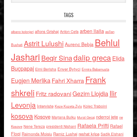
TAGS
arben llalla
alfons Grishaj
Anton Cefa
asllan
albano kolonjari
Behlul
Astrit Lulushi
Aurenc Bebja
Bushati
Jashari
dalip greca
Beqir Sina
Elida
Buçpapaj
Enver Bytyci
Elmi Berisha
Ermira Babamusta
Frank
Eugjen Merlika
Fahri Xharra
shkreli
Ilir
Gezim Llojdia
Fritz radovani
Levonja
Interviste
Kolec Traboini
Keze Kozeta Zylo
kosova
Kosove
nderroi jete
Marjana Bulku
ne
Murat Gecaj
Rafaela Prifti
Rafael
Nene Tereza
Kosove
presidenti Nishani
Floqi
Raimonda Moisiu
Ramiz Lushaj
reshat kripa
Sadik Elshani