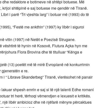
e dhe redaktore e botimeve në shtëpi botuese. Më
 krijoi shtëpinë e saj botuese me qendër në Tiranë.
Libri i parë “Tri vjeshta larg” i botuar më (1993) do të
1995), “Festë me ankthin” (1997) ky libër i siguroi
në vitin (1997) në Netët e Poezisë Strugane.
 të vështirë të hynin në Kosovë, Flutura Açka hyn me
rënjohura Flora Brovina dhe të titulluar “Kënga e
hjetë (13) poetët më të mirë Evropianë në konkurrimin
 gjeneratën e re.
im i “ Librave Skanderbeg” Tiranë, vlerësohet në panair
 e lakuar shpesh emrin e saj si të një talenti Edhe romani
ribotuar tri herë, tërhoqi vëmendjen e lexuesit e kritikës.
lit”, një libër ambicioz dhe në njëfarë mënyre përcaktues