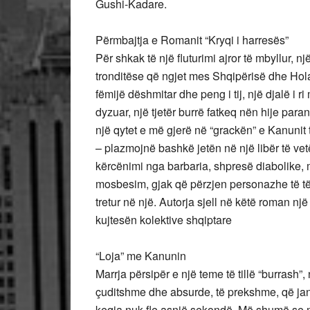
Gushi-Kadare.
Përmbajtja e Romanit “Kryqi i harresës”
Për shkak të një fluturimi ajror të mbyllur, n
tronditëse që ngjet mes Shqipërisë dhe Hola
fëmijë dëshmitar dhe peng i tij, një djalë i r
dyzuar, një tjetër burrë fatkeq nën hije para
një qytet e më gjerë në “grackën” e Kanunit t
– plazmojnë bashkë jetën në një libër të vet
kërcënimi nga barbaria, shpresë diabolike, 
mosbesim, gjak që përzjen personazhe të tër
tretur në një. Autorja sjell në këtë roman një
kujtesën kolektive shqiptare
“Loja” me Kanunin
Marrja përsipër e një teme të tillë “burrash”
çuditshme dhe absurde, të prekshme, që janë 
keqja nuk fle asnjë sekondë. Më shumë se m