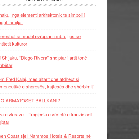
aku, nga elementi arkitektonik te simboli i
ngut familjar
ëreshët si model evropian i mbrojtjes së
titetit kulturor
i Shijaku, “Diego Rivera” shqiptar i artit tonë
mbëtar
m Fred Kalaj, mes altarit dhe atdheut si
meneutikë e shpresës, kujtesës dhe shërbimit”
PO ARMATOSET BALLKANI?
za e vlerave – Tragjedia e vërtetë e tranzicionit
iptar
en Coast sjell Nammos Hotels & Resorts në