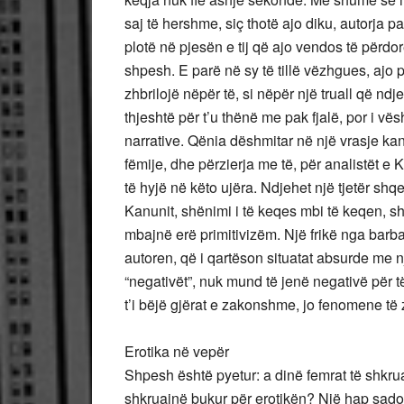
saj të hershme, siç thotë ajo diku, autorja p
plotë në pjesën e tij që ajo vendos të përdor
shpesh. E parë në sy të tillë vëzhgues, ajo pa
zhbrilojë nëpër të, si nëpër një truall që nd
thjeshtë për t’u thënë me pak fjalë, por i vës
narrative. Qënia dëshmitar në një vrasje kan
fëmije, dhe përzierja me të, për analistët 
të hyjë në këto ujëra. Ndjehet një tjetër shq
Kanunit, shënimi i të keqes mbi të keqen, sh
mbajnë erë primitivizëm. Një frikë nga barba
autoren, që i qartëson situatat absurde me
“negativët”, nuk mund të jenë negativë për të
t’i bëjë gjërat e zakonshme, jo fenomene t
Erotika në vepër
Shpesh është pyetur: a dinë femrat të shkru
shkruajnë bukur për erotikën? Një hap sado 