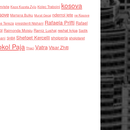
kosova
rviste
Kolec Traboini
Keze Kozeta Zylo
sove
nderroi jete
Marjana Bulku
ne Kosove
Murat Gecaj
Rafaela Prifti
Rafael
e Tereza
presidenti Nishani
qi
Raimonda Moisiu
Ramiz Lushaj
reshat kripa
Sadik
Shefqet Kercelli
shqiperia
hani
shqiptaret
SHBA
kol Paja
Vatra
Visar Zhiti
Thaci