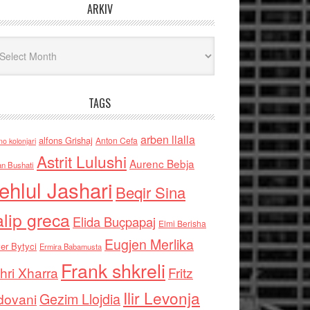
ARKIV
iv
TAGS
arben llalla
alfons Grishaj
Anton Cefa
no kolonjari
Astrit Lulushi
Aurenc Bebja
an Bushati
ehlul Jashari
Beqir Sina
alip greca
Elida Buçpapaj
Elmi Berisha
Eugjen Merlika
er Bytyci
Ermira Babamusta
Frank shkreli
hri Xharra
Fritz
Ilir Levonja
Gezim Llojdia
dovani