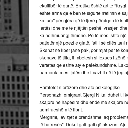
ekuilibër të qartë. Erotika është art te “Kryq
është arma që e bën të sigurtë rrëfimin e saj
ka turp” për gjëra që të tjerë përpiqen të fsh
lartësi dhe me të njëjtën peshë: vrasjen dhe
ka ndihmuar gjithmonë. Po të mos ishte një v
patjetër një poezi e gjatë, fati i së cilës tan
Skenat në libër janë pak, por mjaf për të k
skenave të tilla, ti mbetesh si lexues i zënë
vërtetës që është aty e palëkundshme. Lako
harmonia mes fjalës dhe imazhit që të jep ajo
Paralelet njerëzore dhe ato psikologjike
Personazhi emigrant Gjergj Nika, duhet t’i ketë
skajore në hapësirë dhe ende më skajore n
admirueshëm të librit.
Mergrimi, lëvizjet e brendshme, aq problemati
të harresës”. Duket gati-gati që akuzon. Ajo f