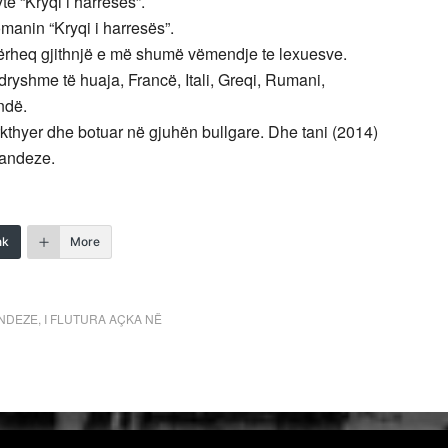
të “Kryqi i harresës”.
manin “Kryqi i harresës”.
 tërheq gjithnjë e më shumë vëmendje te lexuesve.
dryshme të huaja, Francë, Itali, Greqi, Rumani,
ndë.
rkthyer dhe botuar në gjuhën bullgare. Dhe tani (2014)
landeze.
nk
More
NDEZE
,
I FLUTURA AÇKA NË