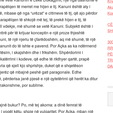
Kry
arapëlqen të merret me hijen e tij. Kanuni është aty i
Aka
ë, mbase që nga “urëzat” e citimeve të tij, që ajo përdor
Ko
rapëlqen të shkojë më tej, të prekë hijen e tij, të
ÇË
jell vdekje, më shumë se vetë Kanuni. Subjekti është i
SH
htirë për të krijuar konceptin e një proze thjeshtë
uni, të një njeriu të çfarëdoshëm, aq më shumë, të një
30
e Kanunit do të ishte e pavend. Por Açka as ka ndërmend
RR
etësim, i skajshëm dhe i frikshëm. Shpërdorimi i
PË
katërrimi i kodeve, që edhe të rikthyer qartë, prapë
TR
ria që sjell kjo shprishje, duket që e shqetëson
DA
 njerëz që mbajnë peshë gati paragonale. Edhe
, përderisa janë pjesë e një qytetërimi që herët ka ditur
ë zakonshme, por sublime.
Kat
ajnë bukur? Po, më tej akoma: a dinë femrat të
i vogël këtu, shpie në vulgaritet. Por Açka, mban një