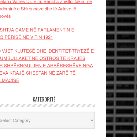
etari i Vatrës Dr. Elmi Berisha zhvilloi takim në
deminë e Shkencave dhe të Arteve të
sovës
SHTJA ÇAME NË PARLAMENTIN E
QIPËRISË NË VITIN 1921
0 VJET KUJTESË DHE IDENTITET-TRYEZË E
UMBULLAKËT NË OSTROS TË KRAJËS
R SHPËRNGULJEN E ARBËRESHËVE NGA
EVA KRAJË-SHESTAN NË ZARË TË
LMACISË
KATEGORITË
egoritë