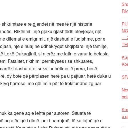
Shq
Riv
jë shkrimtare e re gjendet në mes të një historie
PU
NG
ndës. Rikthimi i një gjaku gjashtëdhjetëvjeçar, një
— 
i me dilemat e emigrimit, një dashuri e fuqishme, por e
TE
nojash, një e huaj në udhëkryqet shqiptare, një familje,
ë Lekë Dukagjinit, si njerëz me fatin e varur te befasia
Kuj
ëm. Fatalitet, rikthimi përmbysës i së shkuarës,
Ko
marrëzi dashurore, seks, udhëtime të prera, besë,
ë, dy botë që përplasen herë pa u pajtuar, herë duke u
SP
 kryq harrese, me qëllimin për të trokitur dhe zgjuar
New
bot
Kod
, nuk ka qenë aq e lehtë për autoren. Situata të
e g
aq afër, që i dimë, por i harrojmë, të kujtojnë që e
e vetë Kanunin e Lekë Dukagjinit, një nga dashuritë e