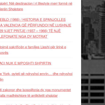
ipëri: Një destinacion i ri lifestyle merr formë në
ierën Shqiptare
EBLO (1966) / HISTORIA E SPANJOLLES
A VALENCIA QË PËRFUNDOI NË LUSHNJE
29 VJET PRITJE (1937 – 1966) TË NJË
LEFONATE NGA DY MOTRAT
tojmë sakrificën e familjes Lleshi për lirinë e
sovës
AÇI NUK E MPOSHTI SHPIRTIN
 York, qyteti që ndryshoi emrin… dhe ndryshoi
ën
i zakonor dhe isopolifonia dy nga monumentet
jalla madhështore të antikitetit shqiptar