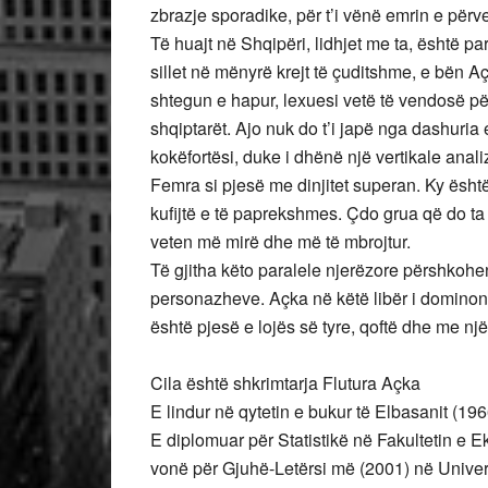
zbrazje sporadike, për t’i vënë emrin e përve
Të huajt në Shqipëri, lidhjet me ta, është para
sillet në mënyrë krejt të çuditshme, e bën A
shtegun e hapur, lexuesi vetë të vendosë për 
shqiptarët. Ajo nuk do t’i japë nga dashuria 
kokëfortësi, duke i dhënë një vertikale anali
Femra si pjesë me dinjitet superan. Ky ësh
kufijtë e të paprekshmes. Çdo grua që do ta 
veten më mirë dhe më të mbrojtur.
Të gjitha këto paralele njerëzore përshkohen
personazheve. Açka në këtë libër i dominon 
është pjesë e lojës së tyre, qoftë dhe me një
Cila është shkrimtarja Flutura Açka
E lindur në qytetin e bukur të Elbasanit (196
E diplomuar për Statistikë në Fakultetin e 
vonë për Gjuhë-Letërsi më (2001) në Univers