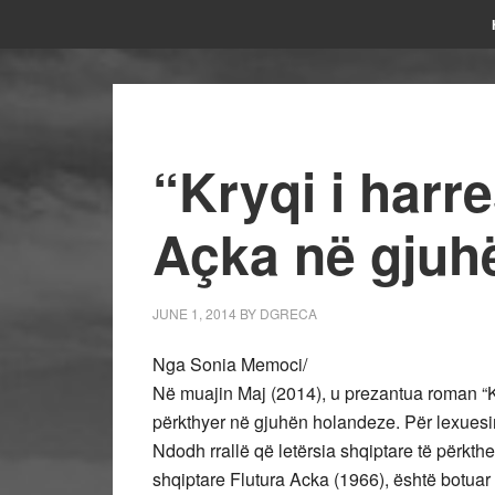
“Kryqi i harre
Açka në gjuh
JUNE 1, 2014
BY
DGRECA
Nga Sonia Memoci/
Në muajin Maj (2014), u prezantua roman “Kr
përkthyer në gjuhën holandeze. Për lexuesin 
Ndodh rrallë që letërsia shqiptare të përkt
shqiptare Flutura Acka (1966), është botuar 