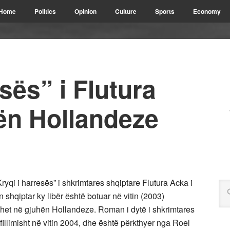
Home
Politics
Opinion
Culture
Sports
Economy
sës” i Flutura
ën Hollandeze
yqi i harresës” i shkrimtares shqiptare Flutura Acka i
shqiptar ky libër është botuar në vitin (2003)
hehet në gjuhën Hollandeze. Roman i dytë i shkrimtares
fillimisht në vitin 2004, dhe është përkthyer nga Roel