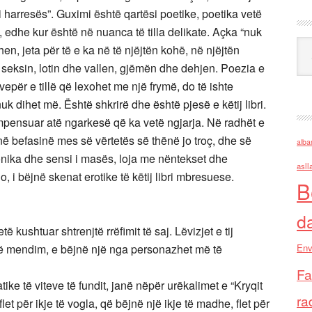
i i harresës”. Guximi është qartësi poetike, poetika vetë
, edhe kur është në nuanca të tilla delikate. Açka “nuk
Ark
ihen, jeta për të e ka në të njëjtën kohë, në njëjtën
 seksin, lotin dhe vallen, gjëmën dhe dehjen. Poezia e
epër e tillë që lexohet me një frymë, do të ishte
i nuk dihet më. Është shkrirë dhe është pjesë e këtij libri.
ompensuar atë ngarkesë që ka vetë ngjarja. Në radhët e
 në befasinë mes së vërtetës së thënë jo troç, dhe së
alba
nika dhe sensi i masës, loja me nëntekset dhe
asll
, i bëjnë skenat erotike të këtij libri mbresuese.
B
d
 kushtuar shtrenjtë rrëfimit të saj. Lëvizjet e tij
ë mendim, e bëjnë një nga personazhet më të
Env
Fa
ke të viteve të fundit, janë nëpër urëkalimet e “Kryqit
ra
let për ikje të vogla, që bëjnë një ikje të madhe, flet për