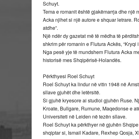
Schuyt.
Tema e romanit është gjakëmarrja dhe një 
Acka njihet si një autore e shquar letrare. R
atdhe”.
Një ndër dy gazetat më të mëdha të përditsh
shkrim për romanin e Flutura Ackës, “Kryqi i 
Nga pesë yje të mundshem Flutura Acka merr k
historisë mes Shqipërisë-Holandës.
Përkthyesi Roel Schuyt
Roel Schuyt ka lindur në vitin 1948 në Amst
sllave gjuhët dhe letërsitë.
Si gjuhë kryesore ai studioi gjuhën Ruse. N
Kroate, Bullgare, Rumune, Maqedonse e atë
Universiteti në Leiden në tezën sllave.
Roel Schuyt ka përkthyer në gjuhën Shqipe
shqiptar si, Ismail Kadare, Rexhep Qosja, 