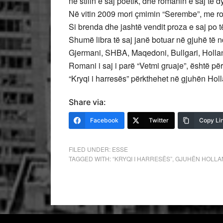
në stilin e saj poetik, dhe romanin e saj të dy
Në vitin 2009 mori çmimin “Serembe”, me ro
Si brenda dhe jashtë vendit proza e saj po
Shumë libra të saj janë botuar në gjuhë të n
Gjermani, SHBA, Maqedoni, Bullgari, Holla
Romani i saj i parë “Vetmi gruaje”, është pë
“Kryqi i harresës” përkthehet në gjuhën Hol
Share via:
Facebook
Twitter
Copy Li
FILED UNDER:
ESSE
TAGGED WITH:
“KRYQI I HARRESËS”
,
GJUHËN HOLLA