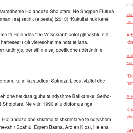
marrëdhënie Holandeze-Shqiptare. Në Shqipëri Flutura
Oxh
oman i saj satirik (e pesta) (2013) “Kukullat nuk kanë
tru
me të Holandës “De Volkskrant” botoi gjithashtu një
Arb
harreses” i cili vlerësohet me nota të larta.
iden
atër yje, për stilin e saj poetik dhe ndërtimin e
Sal
ko
“Do
erdam, ku ai ka studiuar Spinoza Liceut vizitoi dhe
her
jeh dhe flet disa gjuhë të ndyshme Ballkanike, Serbo-
A 
 Shqiptare. Në vitin 1990 ai u diplomua nga
Kri
shq
 -Hollandeze dhe shkrime të shkrimtarve të ndryshëm
Xhevahir Spahiu, Eqrem Basha, Ardian Klosi, Helena
Gre