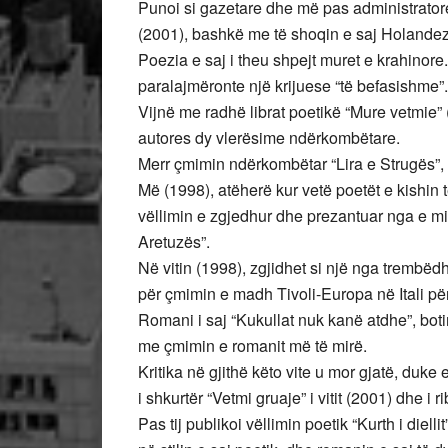
Punoi si gazetare dhe më pas administrator
(2001), bashkë me të shoqin e saj Holandez,
Poezia e saj i theu shpejt muret e krahinore. 
paralajmëronte një krijuese “të befasishme”.
Vijnë me radhë librat poetikë “Mure vetmie” (
autores dy vlerësime ndërkombëtare.
Merr çmimin ndërkombëtar “Lira e Strugës”, 
Më (1998), atëherë kur vetë poetët e kishin
vëllimin e zgjedhur dhe prezantuar nga e mi
Aretuzës”.
Në vitin (1998), zgjidhet si një nga trembëd
për çmimin e madh Tivoli-Europa në Itali për
Romani i saj “Kukullat nuk kanë atdhe”, bot
me çmimin e romanit më të mirë.
Kritika në gjithë këto vite u mor gjatë, duke
i shkurtër “Vetmi gruaje” i vitit (2001) dhe i 
Pas tij publikoi vëllimin poetik “Kurth i diel