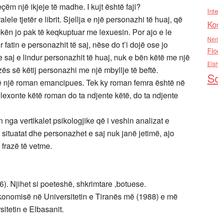
çëm një ikjeje të madhe. I kujt është faji?
Inte
lele tjetër e librit. Sjellja e një personazhi të huaj, që
Ko
çkën jo pak të keqkuptuar me lexuesin. Por ajo e le
Nen
fatin e personazhit të saj, nëse do t’i dojë ose jo
Flo
e saj e lindur personazhit të huaj, nuk e bën këtë me një
Els
zës së këtij personazhi me një mbyllje të beftë.
So
të një roman emancipues. Tek ky roman femra është në
lexonte këtë roman do ta ndjente këtë, do ta ndjente
 nga vertikalet psikologjike që i veshin analizat e
situatat dhe personazhet e saj nuk janë jetimë, ajo
 frazë të vetme.
6). Njihet si poeteshë, shkrimtare ,botuese.
Ekonomisë në Universitetin e Tiranës më (1988) e më
itetin e Elbasanit.