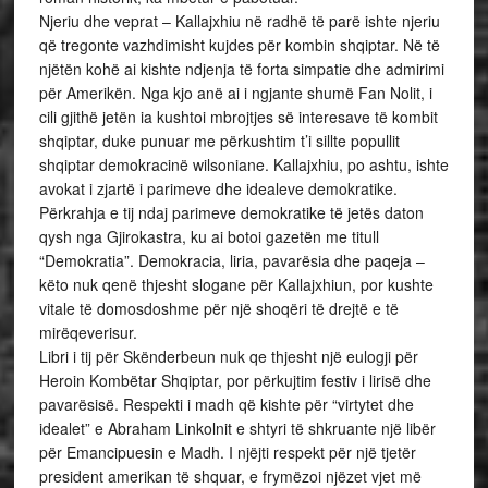
Njeriu dhe veprat – Kallajxhiu në radhë të parë ishte njeriu
që tregonte vazhdimisht kujdes për kombin shqiptar. Në të
njëtën kohë ai kishte ndjenja të forta simpatie dhe admirimi
për Amerikën. Nga kjo anë ai i ngjante shumë Fan Nolit, i
cili gjithë jetën ia kushtoi mbrojtjes së interesave të kombit
shqiptar, duke punuar me përkushtim t’i sillte popullit
shqiptar demokracinë wilsoniane. Kallajxhiu, po ashtu, ishte
avokat i zjartë i parimeve dhe idealeve demokratike.
Përkrahja e tij ndaj parimeve demokratike të jetës daton
qysh nga Gjirokastra, ku ai botoi gazetën me titull
“Demokratia”. Demokracia, liria, pavarësia dhe paqeja –
këto nuk qenë thjesht slogane për Kallajxhiun, por kushte
vitale të domosdoshme për një shoqëri të drejtë e të
mirëqeverisur.
Libri i tij për Skënderbeun nuk qe thjesht një eulogji për
Heroin Kombëtar Shqiptar, por përkujtim festiv i lirisë dhe
pavarësisë. Respekti i madh që kishte për “virtytet dhe
idealet” e Abraham Linkolnit e shtyri të shkruante një libër
për Emancipuesin e Madh. I njëjti respekt për një tjetër
president amerikan të shquar, e frymëzoi njëzet vjet më