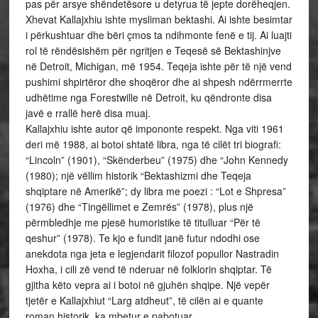
pas për arsye shëndetësore u detyrua të jepte dorëheqjen.
Xhevat Kallajxhiu ishte mysliman bektashi. Ai ishte besimtar
i përkushtuar dhe bëri çmos ta ndihmonte fenë e tij. Ai luajti
rol të rëndësishëm për ngritjen e Teqesë së Bektashinjve
në Detroit, Michigan, më 1954. Teqeja ishte për të një vend
pushimi shpirtëror dhe shoqëror dhe ai shpesh ndërrmerrte
udhëtime nga Forestwille në Detroit, ku qëndronte disa
javë e rrallë herë disa muaj.
Kallajxhiu ishte autor që impononte respekt. Nga viti 1961
deri më 1988, ai botoi shtatë libra, nga të cilët tri biografi:
“Lincoln” (1901), “Skënderbeu” (1975) dhe “John Kennedy
(1980); një vëllim historik “Bektashizmi dhe Teqeja
shqiptare në Amerikë”; dy libra me poezi : “Lot e Shpresa”
(1976) dhe “Tingëllimet e Zemrës” (1978), plus një
përmbledhje me pjesë humoristike të titulluar “Për të
qeshur” (1978). Te kjo e fundit janë futur ndodhi ose
anekdota nga jeta e legjendarit filozof popullor Nastradin
Hoxha, i cili zë vend të nderuar në folklorin shqiptar. Të
gjitha këto vepra ai i botoi në gjuhën shqipe. Një vepër
tjetër e Kallajxhiut “Larg atdheut”, të cilën ai e quante
roman historik, ka mbetur e pabotuar.