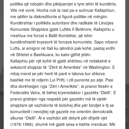
politika që ndoqën dhe pikëpamjet e tyre ishin të kundërta.
Vite më vonë, Hoxha nuk la rast pa e sulmuar Kallajxhiun,
me qëllim ta diskreditonte si figurë politike në mërgim.
Kundërshtar i politikës autoritare dhe radikale të Lëvizjes
Komuniste Shqiptare gjatë Luftës II Botërore, Kallajxhiu u
rreshtua me forcat e Ballit Kombëtar, që ishin
kundërshtarët kryesorë të forcave komuniste. Sapo mbaroi
Lufta, ai emigroi në Itali ku qëndroi pak kohë, pastaj erdhi
në Shtetet e Bashkuara, ku kaloi gjithë jetën.
Kallajxhiu për një kohë të gjatë shërbeu në redaksinë e
seksionit shqiptar të “Zërit të Amerikës” në Washington. E
mbaj mend se për herë të parë e takova kur shkova
bashkë me të ndjerin Lui Prifti, i cili punonte po atje. Pasi
dha dorëheqjen nga “Zëri i Amerikës”, ai pranoi ftesën e
Federatës Vatra, të bëhej kryeredaktor i gazetës “Dielli”. E
pranoi grishjen nga respekti për gazetën më të vjetër
shqiptare që vazhdonte të botohej dhe për bindjet e tij se
komunitetit i nevojitej një gazetë me orientim demokratik
sikurse “Dielli”. Ai e vazhdoi atë detyrë për dhjetë vjet
(1976-1986), shumë më gjatë sesa e kishte menduar. Më