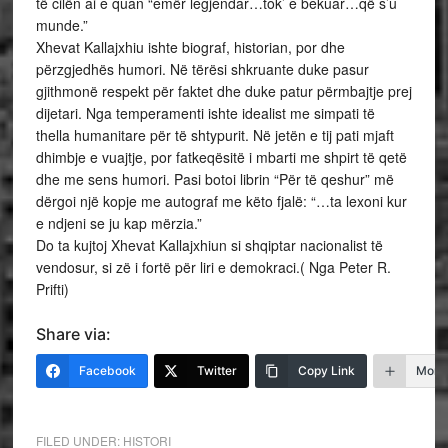
të cilën ai e quan “emër legjendar…tok’ e bekuar…që s’u
munde.”
Xhevat Kallajxhiu ishte biograf, historian, por dhe
përzgjedhës humori. Në tërësi shkruante duke pasur
gjithmonë respekt për faktet dhe duke patur përmbajtje prej
dijetari. Nga temperamenti ishte idealist me simpati të
thella humanitare për të shtypurit. Në jetën e tij pati mjaft
dhimbje e vuajtje, por fatkeqësitë i mbarti me shpirt të qetë
dhe me sens humori. Pasi botoi librin “Për të qeshur” më
dërgoi një kopje me autograf me këto fjalë: “…ta lexoni kur
e ndjeni se ju kap mërzia.”
Do ta kujtoj Xhevat Kallajxhiun si shqiptar nacionalist të
vendosur, si zë i fortë për liri e demokraci.( Nga Peter R.
Prifti)
Share via:
Facebook
Twitter
Copy Link
More
FILED UNDER:
HISTORI