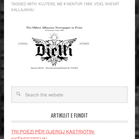
TAGGED WITH:
KUJTESE
,
ME 8 NENTOR 1989
,
VDIQ
,
XHEVAT
KALLAJXHIU
ARTIKUJT E FUNDIT
TRI POEZI PËR GJERGJ KASTRIOTIN-
SKËNDERBEUN