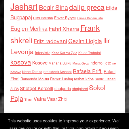
Jashari
dalip greca
Beqir Sina
Elida
Buçpapaj
Enver Bytyci
Elmi Berisha
Ermira Babamusta
Frank
Eugjen Merlika
Fahri Xharra
shkreli
Ilir
Gezim Llojdia
Fritz radovani
Levonja
Interviste
Kolec Traboini
Keze Kozeta Zylo
kosova
Kosove
nderroi jete
Marjana Bulku
ne
Murat Gecaj
Rafaela Prifti
Rafael
Nene Tereza
Kosove
presidenti Nishani
Floqi
Raimonda Moisiu
Ramiz Lushaj
reshat kripa
Sadik Elshani
Sokol
Shefqet Kercelli
shqiperia
shqiptaret
SHBA
Paja
Vatra
Visar Zhiti
Thaci
This website uses cookies to improve your experience. We'll
assume you're ok with this, but you can opt-out if you wish.