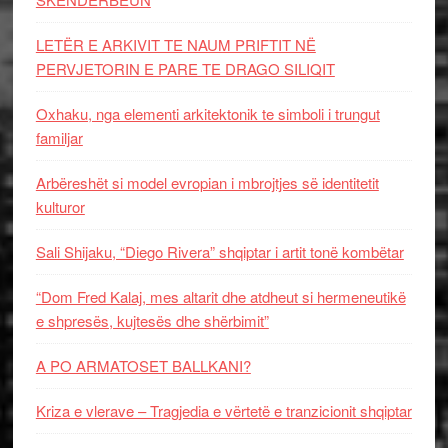
LETËR E ARKIVIT TE NAUM PRIFTIT NË
PERVJETORIN E PARE TE DRAGO SILIQIT
Oxhaku, nga elementi arkitektonik te simboli i trungut
familjar
Arbëreshët si model evropian i mbrojtjes së identitetit
kulturor
Sali Shijaku, “Diego Rivera” shqiptar i artit tonë kombëtar
“Dom Fred Kalaj, mes altarit dhe atdheut si hermeneutikë
e shpresës, kujtesës dhe shërbimit”
A PO ARMATOSET BALLKANI?
Kriza e vlerave – Tragjedia e vërtetë e tranzicionit shqiptar