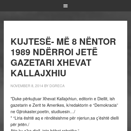
KUJTESË- MË 8 NËNTOR
1989 NDËRROI JETË
GAZETARI XHEVAT
KALLAJXHIU
NOVEMBER 8, 2014
BY
DGRECA
*Duke përkujtuar Xhevat Kallajxhiun, editorin e Diellit, ish
gazetarin e Zerit te Amerikes, k/redaktorin e “Demokracia”
ne Gjirokaster,poetin, studiuesin…/
* “Liria është aq e rëndësishme për njeriun,sa ç’është dielli
për jetën./
Atje ku s’ka diell, jeta bëhet robotike.”