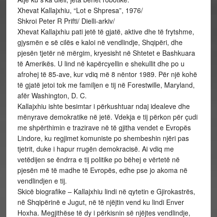
Xhevat Kallajxhiu, “Lot e Shpresa”, 1976/
Shkroi Peter R Prifti/ Dielli-arkiv/
Xhevat Kallajxhiu pati jetë të gjatë, aktive dhe të frytshme,
gjysmën e së cilës e kaloi në vendlindje, Shqipëri, dhe
pjesën tjetër në mërgim, kryesisht në Shtetet e Bashkuara
të Amerikës. U lind në kapërcyellin e shekullit dhe po u
afrohej të 85-ave, kur vdiq më 8 nëntor 1989. Për një kohë
të gjatë jetoi tok me familjen e tij në Forestwille, Maryland,
afër Washington, D. C.
Kallajxhiu ishte besimtar i përkushtuar ndaj idealeve dhe
mënyrave demokratike në jetë. Vdekja e tij përkon për çudi
me shpërthimin e trazirave në të gjitha vendet e Evropës
Lindore, ku regjimet komuniste po shembeshin njëri pas
tjetrit, duke i hapur rrugën demokracisë. Ai vdiq me
vetëdijen se ëndrra e tij politike po bëhej e vërtetë në
pjesën më të madhe të Evropës, edhe pse jo akoma në
vendlindjen e tij.
Skicë biografike – Kallajxhiu lindi në qytetin e Gjirokastrës,
në Shqipërinë e Jugut, në të njëjtin vend ku lindi Enver
Hoxha. Megjithëse të dy i përkisnin së njëjtes vendlindje,