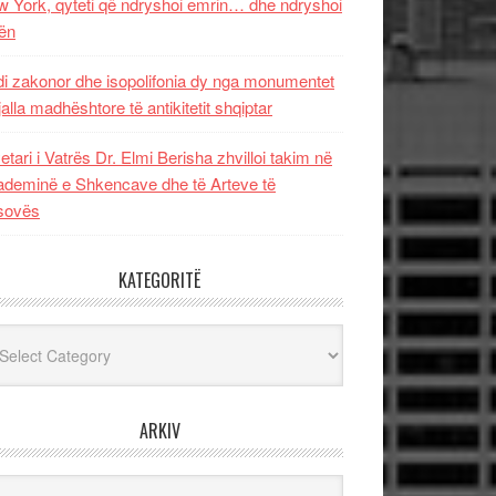
 York, qyteti që ndryshoi emrin… dhe ndryshoi
ën
i zakonor dhe isopolifonia dy nga monumentet
jalla madhështore të antikitetit shqiptar
etari i Vatrës Dr. Elmi Berisha zhvilloi takim në
deminë e Shkencave dhe të Arteve të
sovës
KATEGORITË
egoritë
ARKIV
iv