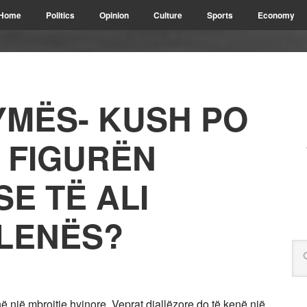
Home
Politics
Opinion
Culture
Sports
Economy
MËS- KUSH PO
 FIGURËN
E TË ALI
LENËS?
ë një mbrojtje hyjnore. Veprat djallëzore do të kenë një