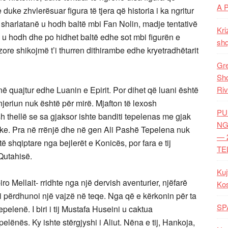
A 
duke zhvlerësuar figura të tjera që historia i ka ngritur
a sharlatanë u hodh baltë mbi Fan Nolin, madje tentativë
Kri
 u hodh dhe po hidhet baltë edhe sot mbi figurën e
shq
ore shikojmë t’i thurren dithirambe edhe kryetradhëtarit
Gre
Shq
anë quajtur edhe Luanin e Epirit. Por dihet që luani është
Riv
 njeriun nuk është për mirë. Mjafton të lexosh
PU
h thellë se sa gjaksor ishte banditi tepelenas me gjak
NG
turke. Pra në rrënjë dhe në gen Ali Pashë Tepelena nuk
— 
ë shqiptare nga bejlerët e Konicës, por fara e tij
TE
Qutahisë.
Kuj
piro Mellait- rridhte nga një dervish aventurier, njëfarë
Ko
i përdhunoi një vajzë në teqe. Nga që e kërkonin për ta
SP
pelenë. I biri i tij Mustafa Huseini u caktua
ënës. Ky ishte stërgjyshi i Aliut. Nëna e tij, Hankoja,