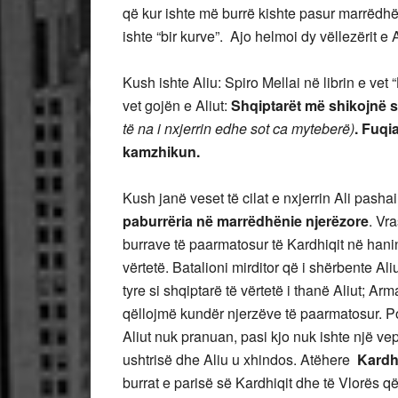
që kur ishte më burrë kishte pasur marrëdhën
ishte “bir kurve”. Ajo helmoi dy vëllezërit e 
Kush ishte Aliu: Spiro Mellai në librin e vet 
vet gojën e Aliut:
Shqiptarët më shikojnë s
të na i nxjerrin edhe sot ca myteberë)
. Fuqi
kamzhikun.
Kush janë veset të cilat e nxjerrin Ali pashai
paburrëria në marrëdhënie njerëzore
. Vra
burrave të paarmatosur të Kardhiqit në hanin 
vërtetë. Batalioni mirditor që i shërbente Ali
tyre si shqiptarë të vërtetë i thanë Aliut; Ar
qëllojmë kundër njerzëve të paarmatosur. Po
Aliut nuk pranuan, pasi kjo nuk ishte një vep
ushtrisë dhe Aliu u xhindos. Atëhere
Kardh
burrat e parisë së Kardhiqit dhe të Vlorës q