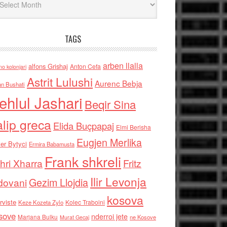
TAGS
arben llalla
alfons Grishaj
Anton Cefa
no kolonjari
Astrit Lulushi
Aurenc Bebja
an Bushati
ehlul Jashari
Beqir Sina
alip greca
Elida Buçpapaj
Elmi Berisha
Eugjen Merlika
er Bytyci
Ermira Babamusta
Frank shkreli
hri Xharra
Fritz
Ilir Levonja
Gezim Llojdia
dovani
kosova
rviste
Kolec Traboini
Keze Kozeta Zylo
sove
nderroi jete
Marjana Bulku
ne Kosove
Murat Gecaj