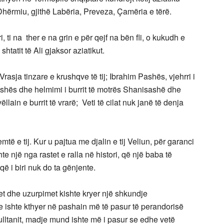
Dhërmiu, gjithë Labëria, Preveza, Çamëria e tërë.
ari, ti na ther e na grin e për qejf na bën fli, o kukudh e
htatit të Ali gjaksor aziatikut.
Vrasja tinzare e krushqve të tij; Ibrahim Pashës, vjehrri i
Pashës dhe helmimi i burrit të motrës Shanisashë dhe
lain e burrit të vrarë; Veti të cilat nuk janë të denja
ë e tij. Kur u pajtua me djalin e tij Veliun, për garanci
hte një nga rastet e ralla në histori, që një baba të
që i biri nuk do ta gënjente.
jet dhe uzurpimet kishte kryer një shkundje
 ishte kthyer në pashain më të pasur të perandorisë
ulltanit, madje mund ishte më i pasur se edhe vetë