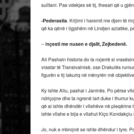
sulltani. Pas vdekjes së tij, thesari që u gj
-Pederastia
. Krijimi i haremit me djem të ri
që ka qënë i ligjshëm në Lindjen aziatike, p
– I
nçesti me nusen e djalit, Zejbedenë.
Ali Pashain historia do ta nxjerrë si vrasësi
vrastar të Transivalnisë, ose Drakulës rumun
figurën e tij lakuriq në mënyrën më objekt
Ky ishte Aliu, pashai i Janinës. Po përse vlle
ndriçojne dhe ta ngrenë lart duke i thurrur 
që ai ishte dhëndër i vllehëve në pleqërine t
ishte vllahe e bija e vllahut Kiço Kondakçiu 
Jo, nuk e mbrojnë se ishte dhëndur i tyre. Po