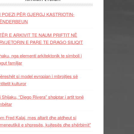
I POEZI PËR GJERGJ KASTRIOTIN-
ËNDERBEUN
TËR E ARKIVIT TE NAUM PRIFTIT NË
RVJETORIN E PARE TE DRAGO SILIQIT
aku, nga elementi arkitektonik te simboli i
ngut familjar
ëreshët si model evropian i mbrojtjes së
titetit kulturor
i Shijaku, “Diego Rivera” shqiptar i artit tonë
mbëtar
m Fred Kalaj, mes altarit dhe atdheut si
meneutikë e shpresës, kujtesës dhe shërbimit”