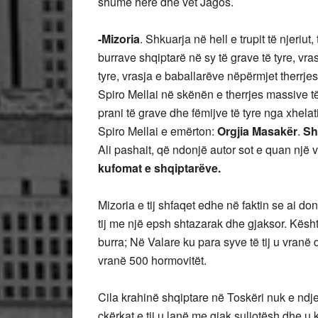
shumë herë dhe vet Jagos.
-Mizoria
. Shkuarja në hell e trupit të njeriu
burrave shqiptarë në sy të grave të tyre, vr
tyre, vrasja e baballarëve nëpërmjet therrje
Spiro Mellai në skënën e therrjes massive 
prani të grave dhe fëmijve të tyre nga xhelat
Spiro Mellai e emërton:
Orgjia Masakër
.
Sh
Ali pashait, që ndonjë autor sot e quan nj
kufomat e shqiptarëve.
Mizoria e tij shfaqet edhe në faktin se ai do
tij me një epsh shtazarak dhe gjaksor. Kësht
burra; Në Valare ku para syve të tij u vranë
vranë 500 hormovitët.
Cila krahinë shqiptare në Toskëri nuk e ndje
ckërkat e tij u lanë me gjak suliotësh dhe u 