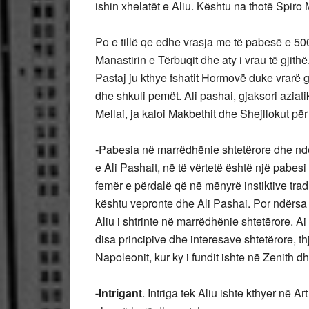
ishin xhelatët e Aliu. Kështu na thotë Spiro 
Po e tillë qe edhe vrasja me të pabesë e 500 
Manastirin e Tërbuqit dhe aty i vrau të gjith
Pastaj ju kthye fshatit Hormovë duke vrarë gr
dhe shkuli pemët. Ali pashai, gjaksori aziati
Mellai, ja kaloi Makbethit dhe Shejllokut për
-Pabesia në marrëdhënie shtetërore dhe ndërs
e Ali Pashait, në të vërtetë është një pabesi
femër e përdalë që në mënyrë instiktive tra
kështu vepronte dhe Ali Pashai. Por ndërsa f
Aliu i shtrinte në marrëdhënie shtetërore. A
disa principive dhe interesave shtetërore, 
Napoleonit, kur ky i fundit ishte në Zenith d
-Intrigant
. Intriga tek Aliu ishte kthyer në A