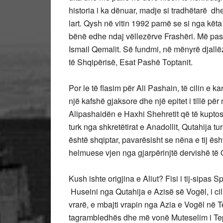
historia i ka dënuar, madje si tradhëtarë dhe 
lart. Qysh në vitin 1992 pamë se si nga kët
bënë edhe ndaj vëllezërve Frashëri. Më pas
Ismail Qemalit. Së fundmi, në mënyrë djallëz
të Shqipërisë, Esat Pashë Toptanit.
Por le të flasim për Ali Pashain, të cilin e k
një kafshë gjaksore dhe një epitet i tillë për
Alipashaidën e Haxhi Shehretit që të kuptos
turk nga shkretëtirat e Anadollit, Qutahija 
është shqiptar, pavarësisht se nëna e tij ësht
helmuese vjen nga gjarpërinjtë dervishë të 
Kush ishte origjina e Aliut? Fisi i tij-sipas S
Huseini nga Qutahija e Azisë së Vogël, i cil
vrarë, e mbajti vrapin nga Azia e Vogël në Te
tagrambledhës dhe më vonë Muteselim i Tepel