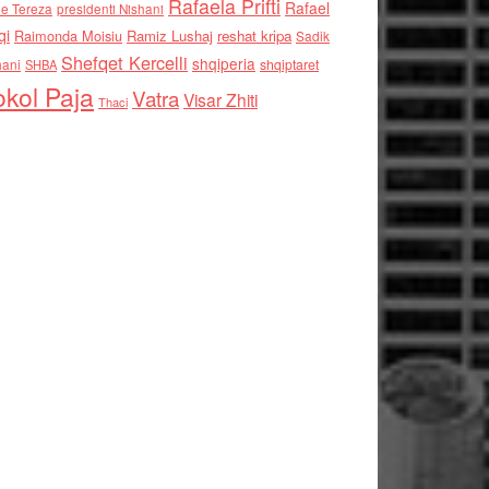
Rafaela Prifti
Rafael
e Tereza
presidenti Nishani
qi
Raimonda Moisiu
Ramiz Lushaj
reshat kripa
Sadik
Shefqet Kercelli
shqiperia
hani
shqiptaret
SHBA
kol Paja
Vatra
Visar Zhiti
Thaci