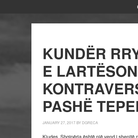
KUNDËR RRY
E LARTËSON
KONTRAVERS
PASHË TEPE
JANUARY 27, 2017
BY
DGRECA
Kjudes, Shqipëria është një vend i shenjtë n