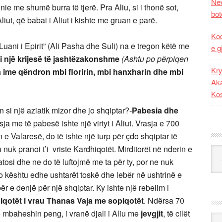
New
ie me shumë burra të tjerë. Pra Aliu, si i thonë sot,
bot
Aliut, që babai i Aliut i kishte me gruan e parë.
Kod
“Luani i Epirit” (Ali Pasha dhe Suli) na e tregon këtë me
e g
i një krijesë të jashtëzakonshme
(Ashtu po përpiqen
Kry
a ime qëndron mbi floririn, mbi hanxharin dhe mbi
Aka
Ko
n si një aziatik mizor dhe jo shqiptar?-
Pabesia dhe
sja me të pabesë ishte një virtyt i Aliut. Vrasja e 700
e Valaresë, do të ishte një turp për çdo shqiptar të
u nuk pranoi t’i vriste Kardhiqotët. Mirditorët në nderin e
Kat
matosi dhe ne do të luftojmë me ta për ty, por ne nuk
 kështu edhe ushtarët toskë dhe lebër në ushtrinë e
ër e denjë për një shqiptar. Ky ishte një rebelim i
iqotët i vrau Thanas Vaja me sopiqotët
. Ndërsa 70
ë mbaheshin peng, i vranë djali i Aliu me
jevgjit
, të cilët
Ark