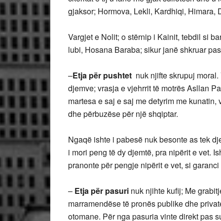
gjaksor; Hormova, Lekli, Kardhiqi, Himara, 
Vargjet e Nolit; o stërnip i Kainit, tebdil si b
lubi, Hosana Baraba; sikur janë shkruar pas s
–
Etja për pushtet
nuk njifte skrupuj moral. 
djemve; vrasja e vjehrrit të motrës Asllan 
martesa e saj e saj me detyrim me kunatin, vël
dhe përbuzëse për një shqiptar.
Ngaqë ishte i pabesë nuk besonte as tek djemt
i mori peng të dy djemtë, pra nipërit e vet. Is
pranonte për pengje nipërit e vet, si garanci 
–
Etja për pasuri
nuk njihte kufij; Me grabit
marramendëse të pronës publike dhe private
otomane. Për nga pasuria vinte direkt pas s