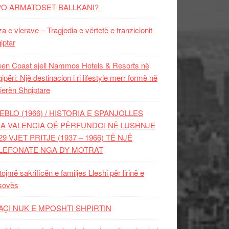
PO ARMATOSET BALLKANI?
za e vlerave – Tragjedia e vërtetë e tranzicionit
iptar
en Coast sjell Nammos Hotels & Resorts në
ipëri: Një destinacion i ri lifestyle merr formë në
ierën Shqiptare
EBLO (1966) / HISTORIA E SPANJOLLES
A VALENCIA QË PËRFUNDOI NË LUSHNJE
29 VJET PRITJE (1937 – 1966) TË NJË
LEFONATE NGA DY MOTRAT
tojmë sakrificën e familjes Lleshi për lirinë e
sovës
AÇI NUK E MPOSHTI SHPIRTIN