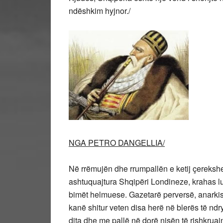
ndëshkim hyjnor./
NGA PETRO DANGELLIA/
Në rrëmujën dhe rrumpallën e ketij çerekshek
ashtuquajtura Shqipëri Londineze, krahas l
bimët helmuese. Gazetarë perversë, anarkist
kanë shitur veten disa herë në blerës të nd
dita dhe me pallë në dorë nisën të rishkruaj