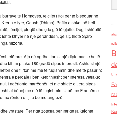
Mellai.
burrave të Hormovës, të cilët i ftoi për të biseduar në
ë. Kreun e tyre, Caush (Dhimo) Priftin e shkoi në hell.
atë, fëmijët, pleqtë dhe çdo gjë të gjallë. Dogji shtëpitë
alba
k ishte kthyer në një përbindësh, që siç thotë Spiro
 nga mizoria.
asll
B
htetërore. Ajo që ngrihet lart si një diplomaci e hollë
d
 dhe kthim pllake 180 gradë sipas interesit. Ashtu si një
dhëton dhe flirton me më të fuqishmin dhe më të pasurin;
Env
emra e përdalë i ben këto thjesht për interesa vetiake;
Fa
i nuk i ndërtonte marrëdhëniet me shtete e tjera sipas
thjesht ai bëhej me më të fuqishmin. U bë me Francën e
ra
he me rënien e tij, u bë me anglezët.
Inte
rt dhe vrastare. Për nga zotësia për intrigë ja kalonte
Ko