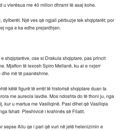
ënd u vlerësua me 40 milion dhrami të asaj kohe.
nj, dylberët. Një ves që ngjall përbuzje tek shqiptarët; por
rej nga e ka edhe prejardhjen.
n e shqiptarëve, ose si Drakula shqiptare, pas princit
e. Mjafton të lexosh Spiro Mellanë, ku ai e nxjerr
ive dhe më të paanëshme.
htë këtë figurë të errët të historisë shqiptare duan ta
kurora me aureola lavdie. Mos ndoshta do të thoni ju, nga
ij, kur u martua me Vasiliqinë. Pasi dihet që Vasiliqia
nga fshati Pleshivicë i krahinës së Filatit.
r sepse Aliu qe i pari që vuri në jetë helenizimin e