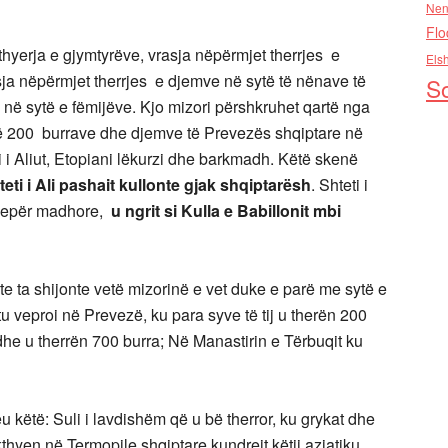
Nen
Flo
t, thyerja e gjymtyrëve, vrasja nëpërmjet therrjes e
Els
asja nëpërmjet therrjes e djemve në sytë të nënave të
So
s në sytë e fëmijëve. Kjo mizori përshkruhet qartë nga
të 200 burrave dhe djemve të Prevezës shqiptare në
i i Aliut, Etopiani lëkurzi dhe barkmadh. Këtë skenë
teti i Ali pashait kullonte gjak shqiptarësh
. Shteti i
ë vepër madhore,
u ngrit si Kulla e Babillonit mbi
nte ta shijonte vetë mizorinë e vet duke e parë me sytë e
u veproi në Prevezë, ku para syve të tij u therën 200
 dhe u therrën 700 burra; Në Manastirin e Tërbuqit ku
u këtë: Suli i lavdishëm që u bë therror, ku grykat dhe
kthyen në Termopile shqiptare kundrejt këtij aziatiku