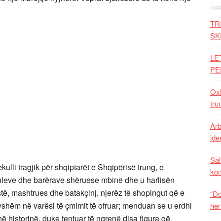
TR
SK
LE
PE
Oxh
tru
Arb
iden
Sal
ulli tragjik për shqiptarët e Shqipërisë trung, e
ko
uleve dhe barërave shëruese mbinë dhe u harlisën
ë, mashtrues dhe batakçinj, njerëz të shopingut që e
“Do
ryshëm në varësi të çmimit të ofruar; menduan se u erdhi
her
në historinë, duke tentuar të ngrenë disa figura që