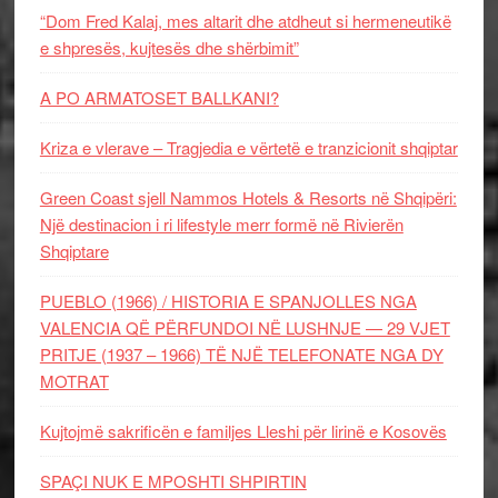
“Dom Fred Kalaj, mes altarit dhe atdheut si hermeneutikë
e shpresës, kujtesës dhe shërbimit”
A PO ARMATOSET BALLKANI?
Kriza e vlerave – Tragjedia e vërtetë e tranzicionit shqiptar
Green Coast sjell Nammos Hotels & Resorts në Shqipëri:
Një destinacion i ri lifestyle merr formë në Rivierën
Shqiptare
PUEBLO (1966) / HISTORIA E SPANJOLLES NGA
VALENCIA QË PËRFUNDOI NË LUSHNJE — 29 VJET
PRITJE (1937 – 1966) TË NJË TELEFONATE NGA DY
MOTRAT
Kujtojmë sakrificën e familjes Lleshi për lirinë e Kosovës
SPAÇI NUK E MPOSHTI SHPIRTIN