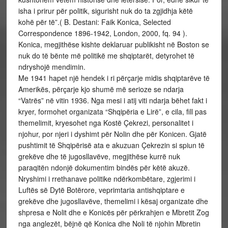
isha i prirur për politik, sigurisht nuk do ta zgjidhja këtë
kohë për të”.( B. Destani: Faik Konica, Selected
Correspondence 1896-1942, London, 2000, fq. 94 ).
Konica, megjithëse kishte deklaruar publikisht në Boston se
nuk do të bënte më politikë me shqiptarët, detyrohet të
ndryshojë mendimin.
Me 1941 hapet një hendek i ri përçarje midis shqiptarëve të
Amerikës, përçarje kjo shumë më serioze se ndarja
“Vatrës” në vitin 1936. Nga mesi i atij viti ndarja bëhet fakt i
kryer, formohet organizata “Shqipëria e Lirë”, e cila, fill pas
themelimit, kryesohet nga Kostë Çekrezi, personalitet i
njohur, por njeri i dyshimt për Nolin dhe për Konicen. Gjatë
pushtimit të Shqipërisë ata e akuzuan Çekrezin si spiun të
grekëve dhe të jugosllavëve, megjithëse kurrë nuk
paraqitën ndonjë dokumentim bindës për këtë akuzë.
Nryshimi i rrethanave politike ndërkombëtare, zgjerimi i
Luftës së Dytë Botërore, veprimtaria antishqiptare e
grekëve dhe jugosllavëve, themelimi i kësaj organizate dhe
shpresa e Nolit dhe e Konicës për përkrahjen e Mbretit Zog
nga anglezët, bëjnë që Konica dhe Noli të njohin Mbretin