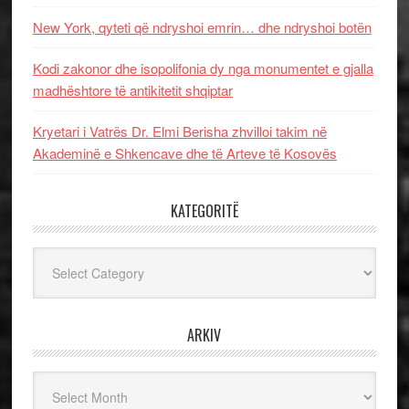
New York, qyteti që ndryshoi emrin… dhe ndryshoi botën
Kodi zakonor dhe isopolifonia dy nga monumentet e gjalla
madhështore të antikitetit shqiptar
Kryetari i Vatrës Dr. Elmi Berisha zhvilloi takim në
Akademinë e Shkencave dhe të Arteve të Kosovës
KATEGORITË
Kategoritë
ARKIV
Arkiv