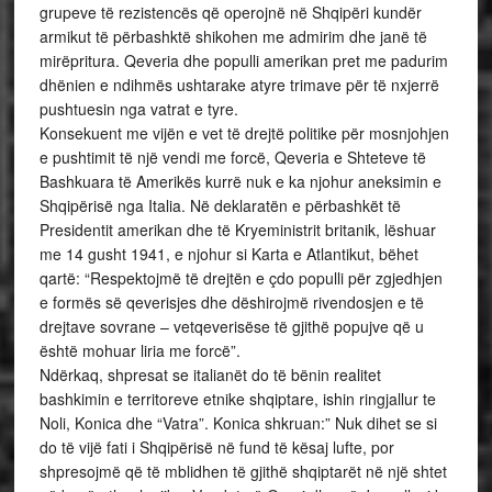
grupeve të rezistencës që operojnë në Shqipëri kundër
armikut të përbashktë shikohen me admirim dhe janë të
mirëpritura. Qeveria dhe populli amerikan pret me padurim
dhënien e ndihmës ushtarake atyre trimave për të nxjerrë
pushtuesin nga vatrat e tyre.
Konsekuent me vijën e vet të drejtë politike për mosnjohjen
e pushtimit të një vendi me forcë, Qeveria e Shteteve të
Bashkuara të Amerikës kurrë nuk e ka njohur aneksimin e
Shqipërisë nga Italia. Në deklaratën e përbashkët të
Presidentit amerikan dhe të Kryeministrit britanik, lëshuar
me 14 gusht 1941, e njohur si Karta e Atlantikut, bëhet
qartë: “Respektojmë të drejtën e çdo populli për zgjedhjen
e formës së qeverisjes dhe dëshirojmë rivendosjen e të
drejtave sovrane – vetqeverisëse të gjithë popujve që u
është mohuar liria me forcë”.
Ndërkaq, shpresat se italianët do të bënin realitet
bashkimin e territoreve etnike shqiptare, ishin ringjallur te
Noli, Konica dhe “Vatra”. Konica shkruan:” Nuk dihet se si
do të vijë fati i Shqipërisë në fund të kësaj lufte, por
shpresojmë që të mblidhen të gjithë shqiptarët në një shtet