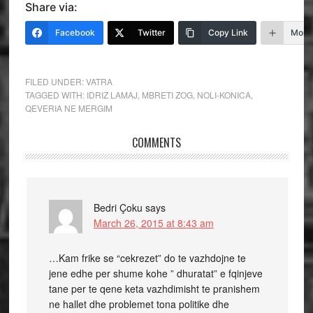
Share via:
Facebook
Twitter
Copy Link
More
FILED UNDER:
VATRA
TAGGED WITH:
IDRIZ LAMAJ
,
MBRETI ZOG
,
NOLI-KONICA
,
QEVERIA NE MERGIM
COMMENTS
Bedri Çoku
says
March 26, 2015 at 8:43 am
…Kam frike se “cekrezet” do te vazhdojne te
jene edhe per shume kohe ” dhuratat” e fqinjeve
tane per te qene keta vazhdimisht te pranishem
ne hallet dhe problemet tona politike dhe