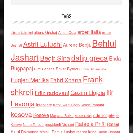
TAGS
arben llalla
alfons Grishaj
Anton Cefa
asllan
albano kolonjari
Behlul
Astrit Lulushi
Aurenc Bebja
Bushati
Jashari
dalip greca
Beqir Sina
Elida
Buçpapaj
Enver Bytyci
Elmi Berisha
Ermira Babamusta
Frank
Eugjen Merlika
Fahri Xharra
shkreli
Ilir
Gezim Llojdia
Fritz radovani
Levonja
Interviste
Kolec Traboini
Keze Kozeta Zylo
kosova
Kosove
nderroi jete
Marjana Bulku
ne
Murat Gecaj
Rafaela Prifti
Rafael
Nene Tereza
Kosove
presidenti Nishani
Floqi
Raimonda Moisiu
Ramiz Lushaj
reshat kripa
Sadik Elshani