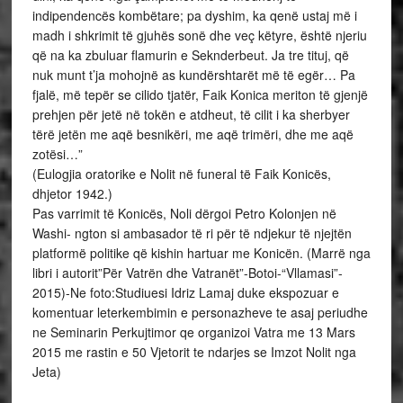
indipendencës kombëtare; pa dyshim, ka qenë ustaj më i
madh i shkrimit të gjuhës sonë dhe veç këtyre, është njeriu
që na ka zbuluar flamurin e Seknderbeut. Ja tre tituj, që
nuk munt t’ja mohojnë as kundërshtarët më të egër… Pa
fjalë, më tepër se cilido tjatër, Faik Konica meriton të gjenjë
prehjen për jetë në tokën e atdheut, të cilit i ka sherbyer
tërë jetën me aqë besnikëri, me aqë trimëri, dhe me aqë
zotësi…”
(Eulogjia oratorike e Nolit në funeral të Faik Konicës,
dhjetor 1942.)
Pas varrimit të Konicës, Noli dërgoi Petro Kolonjen në
Washi- ngton si ambasador të ri për të ndjekur të njejtën
platformë politike që kishin hartuar me Konicën. (Marrë nga
libri i autorit”Për Vatrën dhe Vatranët”-Botoi-“Vllamasi”-
2015)-Ne foto:Studiuesi Idriz Lamaj duke ekspozuar e
komentuar leterkembimin e personazheve te asaj periudhe
ne Seminarin Perkujtimor qe organizoi Vatra me 13 Mars
2015 me rastin e 50 Vjetorit te ndarjes se Imzot Nolit nga
Jeta)