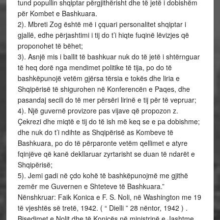
tund popullin shqiptar përgjithërisht dhe të jetë i dobishëm
për Kombet e Bashkuara.
2). Mbreti Zog është më i çquari personalitet shqiptar i
gjallë, edhe përjashtimi i tij do t’i hiqte fuqinë lëvizjes që
proponohet të bëhet;
3). Asnjë mis i ballit të bashkuar nuk do të jetë i shtërnguar
të heq dorë nga mendimet politike të tija, po do të
bashkëpunojë vetëm gjërsa tërsia e tokës dhe liria e
Shqipërisë të shigurohen në Konferencën e Paqes, dhe
pasandaj secili do të mer përsëri lirinë e tij për të vepruar;
4). Një guvernë provizore pas vijave që propozon z.
Çekrezi dhe miqtë e tij do të ish më keq se e pa dobishme;
dhe nuk do t’i ndihte as Shqipërisë as Kombeve të
Bashkuara, po do të përparonte vetëm qellimet e atyre
fqinjëve që kanë dekllaruar zyrtarisht se duan të ndarët e
Shqipërisë;
5). Jemi gadi në çdo kohë të bashkëpunojmë me gjithë
zemër me Guvernen e Shteteve të Bashkuara.”
Nënshkruar: Faik Konica e F. S. Noli, në Washington me 19
të vjeshtës së tretë, 1942. ( “ Dielli ” 28 nëntor, 1942 ) .
Bisedimet e Nolit dhe të Konicës në ministrinë e Jashtme