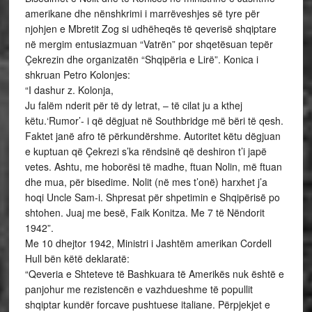
amerikane dhe nënshkrimi i marrëveshjes së tyre për
njohjen e Mbretit Zog si udhëheqës të qeverisë shqiptare
në mergim entusiazmuan “Vatrën” por shqetësuan tepër
Çekrezin dhe organizatën “Shqipëria e Lirë”. Konica i
shkruan Petro Kolonjes:
“I dashur z. Kolonja,
Ju falëm nderit për të dy letrat, – të cilat ju a kthej
këtu.‘Rumor’- i që dëgjuat në Southbridge më bëri të qesh.
Faktet janë afro të përkundërshme. Autoritet këtu dëgjuan
e kuptuan që Çekrezi s’ka rëndsinë që deshiron t’i japë
vetes. Ashtu, me hoborësi të madhe, ftuan Nolin, më ftuan
dhe mua, për bisedime. Nolit (në mes t’onë) harxhet j’a
hoqi Uncle Sam-i. Shpresat për shpetimin e Shqipërisë po
shtohen. Juaj me besë, Faik Konitza. Me 7 të Nëndorit
1942”.
Me 10 dhejtor 1942, Ministri i Jashtëm amerikan Cordell
Hull bën këtë deklaratë:
“Qeveria e Shteteve të Bashkuara të Amerikës nuk është e
panjohur me rezistencën e vazhdueshme të popullit
shqiptar kundër forcave pushtuese italiane. Përpjekjet e