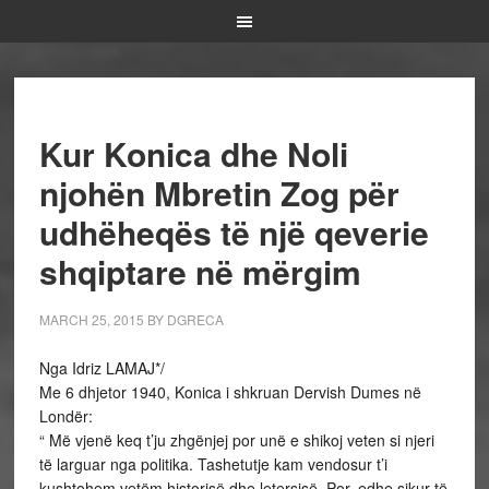
Kur Konica dhe Noli
njohën Mbretin Zog për
udhëheqës të një qeverie
shqiptare në mërgim
MARCH 25, 2015
BY
DGRECA
Nga Idriz LAMAJ*/
Me 6 dhjetor 1940, Konica i shkruan Dervish Dumes në
Londër:
“ Më vjenë keq t’ju zhgënjej por unë e shikoj veten si njeri
të larguar nga politika. Tashetutje kam vendosur t’i
kushtohem vetëm historisë dhe letersisë. Por, edhe sikur të