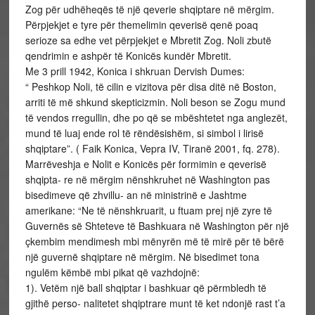
Zog për udhëheqës të një qeverie shqiptare në mërgim.
Përpjekjet e tyre për themelimin qeverisë qenë poaq
serioze sa edhe vet përpjekjet e Mbretit Zog. Noli zbutë
qendrimin e ashpër të Konicës kundër Mbretit.
Me 3 prill 1942, Konica i shkruan Dervish Dumes:
“ Peshkop Noli, të cilin e vizitova për disa ditë në Boston,
arriti të më shkund skepticizmin. Noli beson se Zogu mund
të vendos rregullin, dhe po që se mbështetet nga anglezët,
mund të luaj ende rol të rëndësishëm, si simbol i lirisë
shqiptare”. ( Faik Konica, Vepra IV, Tiranë 2001, fq. 278).
Marrëveshja e Nolit e Konicës për formimin e qeverisë
shqipta- re në mërgim nënshkruhet në Washington pas
bisedimeve që zhvillu- an në ministrinë e Jashtme
amerikane: “Ne të nënshkruarit, u ftuam prej një zyre të
Guvernës së Shteteve të Bashkuara në Washington për një
çkembim mendimesh mbi mënyrën më të mirë për të bërë
një guvernë shqiptare në mërgim. Në bisedimet tona
ngulëm këmbë mbi pikat që vazhdojnë:
1). Vetëm një ball shqiptar i bashkuar që përmbledh të
gjithë perso- nalitetet shqiptrare munt të ket ndonjë rast t’a