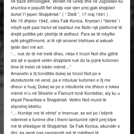
në bazë ethnologjike. Vendet në Greqi dhe në Jugosllavi ku
shumica e popullit flet shqip ose vjen prej gjak shqiptari
duhet t’i jepen Shqipërisë.” ( “ Dielli ”, 17 maj 1941 ) .
Me 15 dhjetor 1942, vdes Faik Konica. Kryetari i “Vatrës” i
mbylli sytë pasi hartoi së bashkut me Nolin një platformë të
drejtë politike për çështje të atdheut. Para se të mbyllte
sytë përgjithmonë, ai lë një amanet trishtues si askush
tjetër deri më sot:
“… nuk do të më tretë dheu, nëse ti Imzot Noli dhe gjithë
ata që e quajnë vetën shqiptarë nuk do ta çojnë kufomen
time të tretet në tokën mëmë…”
Amanetin e tij tronditës dukej se Imzot Noli po e
ekzekutonte në vend, pa e mbuluar kufomen e tij me
dheun e huaj; Dukej se po e mbullonte me dheun e tokes
mëmë m’u në Sheshin e Flamurit tonë Kombëtar, aty ku u
shpall Pavarësia e Shqipërisë. Vetëm Noli mund të
shprehej kështu:
“… Humbje me të vërtet’ e tmerruar, se sot po i bëjmë
nderimet e funtme dhe i themi lamtumirë njërit prej bijve
më të shkelqyer të Shqipërisë. Se Faik Konica, sikundër e
dini, ka qenë nga çampionët më të mëdhenj të