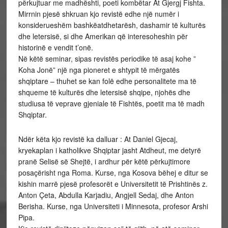
përkujtuar me madhështi, poeti kombëtar At Gjergj Fishta.
Mirrnin pjesë shkruan kjo revistë edhe një numër i
konsiderueshëm bashkëatdhetarësh, dashamir të kulturës
dhe letersisë, si dhe Amerikan që interesoheshin për
historinë e vendit t’onë.
Në këtë seminar, sipas revistës periodike të asaj kohe ”
Koha Jonë” një nga pioneret e shtypit të mërgatës
shqiptare – thuhet se kan folë edhe personalitete ma të
shqueme të kulturës dhe letersisë shqipe, njohës dhe
studiusa të veprave gjeniale të Fishtës, poetit ma të madh
Shqiptar.
Ndër këta kjo revistë ka dalluar : At Daniel Gjecaj,
kryekaplan i katholikve Shqiptar jasht Atdheut, me detyrë
pranë Selisë së Shejtë, i ardhur për këtë përkujtimore
posaçërisht nga Roma. Kurse, nga Kosova bëhej e ditur se
kishin marrë pjesë profesorët e Universitetit të Prishtinës z.
Anton Çeta, Abdulla Karjadiu, Angjell Sedaj, dhe Anton
Berisha. Kurse, nga Universiteti i Minnesota, profesor Arshi
Pipa.