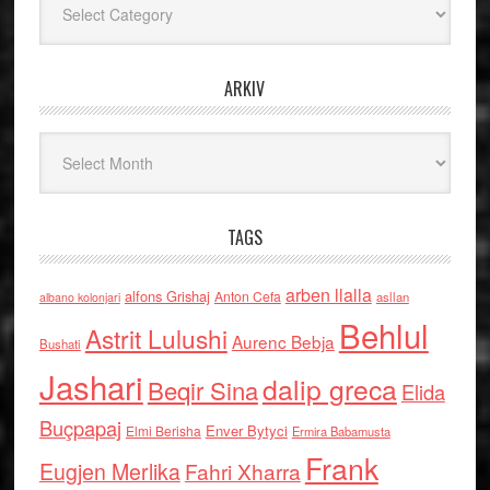
ARKIV
Arkiv
TAGS
arben llalla
alfons Grishaj
Anton Cefa
asllan
albano kolonjari
Behlul
Astrit Lulushi
Aurenc Bebja
Bushati
Jashari
dalip greca
Beqir Sina
Elida
Buçpapaj
Enver Bytyci
Elmi Berisha
Ermira Babamusta
Frank
Eugjen Merlika
Fahri Xharra