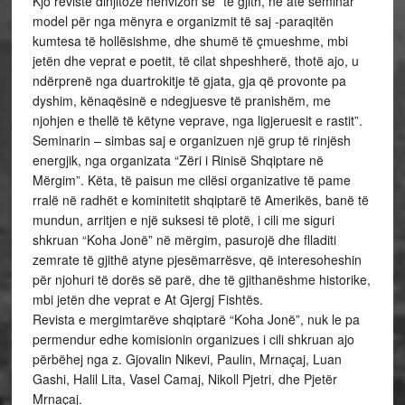
Kjo revistë dinjitoze nënvizon se” të gjith, në atë seminar
model për nga mënyra e organizmit të saj -paraqitën
kumtesa të hollësishme, dhe shumë të çmueshme, mbi
jetën dhe veprat e poetit, të cilat shpeshherë, thotë ajo, u
ndërprenë nga duartrokitje të gjata, gja që provonte pa
dyshim, kënaqësinë e ndegjuesve të pranishëm, me
njohjen e thellë të këtyne veprave, nga ligjeruesit e rastit”.
Seminarin – simbas saj e organizuen një grup të rinjësh
energjik, nga organizata “Zëri i Rinisë Shqiptare në
Mërgim”. Këta, të paisun me cilësi organizative të pame
rralë në radhët e kominitetit shqiptarë të Amerikës, banë të
mundun, arritjen e një suksesi të plotë, i cili me siguri
shkruan “Koha Jonë” në mërgim, pasurojë dhe flladiti
zemrate të gjithë atyne pjesëmarrësve, që interesoheshin
për njohuri të dorës së parë, dhe të gjithanëshme historike,
mbi jetën dhe veprat e At Gjergj Fishtës.
Revista e mergimtarëve shqiptarë “Koha Jonë”, nuk le pa
permendur edhe komisionin organizues i cili shkruan ajo
përbëhej nga z. Gjovalin Nikevi, Paulin, Mrnaçaj, Luan
Gashi, Halil Lita, Vasel Camaj, Nikoll Pjetri, dhe Pjetër
Mrnaçaj.