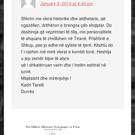
January 3, 2015 at 4:45 pm
Shkrim me vlera historike dhe atdhetarie, që
ngazëllen, drithëron e brengos çdo shqiptar. Do
deshiroja që veprimtari të tilla, me personalitete
të shquara të zhvillohen në Tiranë, Prishtinë e
Shkup, pse jo edhe në qytete të tjerë. Kështu do
t`i njohim më mirë vlerat e kombit tonë. Heshtja
u jep zemër bijve të atyre
që i shkatërruan varin dhe i tretën eshtrat në
lumë.
Miqësisht dhe mirënjohje !
Kadri Tarelli
Durrës