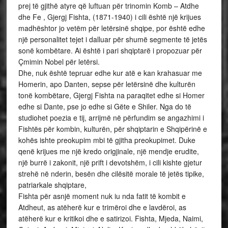
prej të gjithë atyre që luftuan për trinomin Komb – Atdhe
dhe Fe , Gjergj Fishta, (1871-1940) i cili është një krijues
madhështor jo vetëm për letërsinë shqipe, por është edhe
një personalitet tejet i dalluar për shumë segmente të jetës
sonë kombëtare. Ai është i pari shqiptarë i propozuar për
Çmimin Nobel për letërsi.
Dhe, nuk është tepruar edhe kur atë e kan krahasuar me
Homerin, apo Danten, sepse për letërsinë dhe kulturën
tonë kombëtare, Gjergj Fishta na paraqitet edhe si Homer
edhe si Dante, pse jo edhe si Gëte e Shiler. Nga do të
studiohet poezia e tij, arrijmë në përfundim se angazhimi i
Fishtës për kombin, kulturën, për shqiptarin e Shqipërinë e
kohës ishte preokupim mbi të gjitha preokupimet. Duke
qenë krijues me një kredo origjinale, një mendje erudite,
një burrë i zakonit, një prift i devotshëm, i cili kishte gjetur
strehë në nderin, besën dhe cilësitë morale të jetës tipike,
patriarkale shqiptare,
Fishta për asnjë moment nuk iu nda fatit të kombit e
Atdheut, as atëherë kur e trimëroi dhe e lavdëroi, as
atëherë kur e kritikoi dhe e satirizoi. Fishta, Mjeda, Naimi,