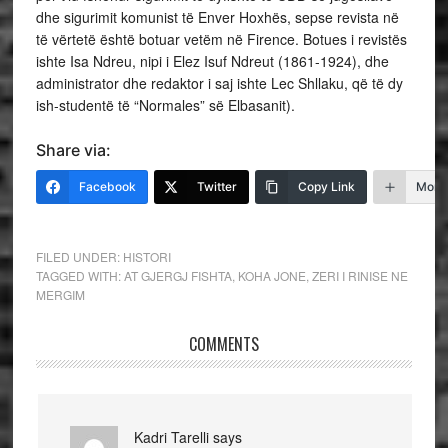
dhe sigurimit komunist të Enver Hoxhës, sepse revista në
të vërtetë është botuar vetëm në Firence. Botues i revistës
ishte Isa Ndreu, nipi i Elez Isuf Ndreut (1861-1924), dhe
administrator dhe redaktor i saj ishte Lec Shllaku, që të dy
ish-studentë të “Normales” së Elbasanit).
Share via:
Facebook
Twitter
Copy Link
More
FILED UNDER:
HISTORI
TAGGED WITH:
AT GJERGJ FISHTA
,
KOHA JONE
,
ZERI I RINISE NE
MERGIM
COMMENTS
Kadri Tarelli
says