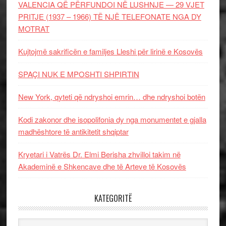
VALENCIA QË PËRFUNDOI NË LUSHNJE — 29 VJET
PRITJE (1937 – 1966) TË NJË TELEFONATE NGA DY
MOTRAT
Kujtojmë sakrificën e familjes Lleshi për lirinë e Kosovës
SPAÇI NUK E MPOSHTI SHPIRTIN
New York, qyteti që ndryshoi emrin… dhe ndryshoi botën
Kodi zakonor dhe isopolifonia dy nga monumentet e gjalla
madhështore të antikitetit shqiptar
Kryetari i Vatrës Dr. Elmi Berisha zhvilloi takim në
Akademinë e Shkencave dhe të Arteve të Kosovës
KATEGORITË
Kategoritë