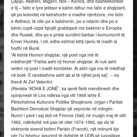
Çajupi, Asdreni, Migjeni, Noli – Konica, dhe bashkëkohësit
e tij – fatin e tyre jetësor e kishin lidhur me fatin e shqiptarit,
që po kolovitej në katrahurën e madhe njerëzore, me fatin
e Atdheut, të cilin po e kafshonin, po e ndanin dhe po e
bënin copë-copë fqinjët grabitqarë me bekimin e Evropës
dhe Rusisë, dhe po e priste sundimi barbar i komunizmit të
Enver Hoxhës, i cili, edhe eshtrat këtij njeriu të madh ia
hodhi në Bunë.
“Ai është Homeri shqiptar, një poet nga më të
mëdhenjtë”“Fishta asht nji Homer shqiptar. Ai nuk asht
vetëm nji poet i madh kombëtar. Ai asht nga ma të mëdhajt
në botë. E randsishme asht që ai të njihet prej saj”. – ka
thenë At Zef Valentini
(Revista “KOHA E JONË”, ka qenë fletë mendimesh dhe
opinjonesh të Lira ndërsa nga viti 1968 ishte E
Përkohshme Kulturore Politike Shoqënore, organ i Partisë
Bashkimi Demokrat Shqiptar që vepronte në mërgim.
Numri i parë i saj doli në Firence (Itali) në muajin maj të vitit
1962, ndërkohë më pas në vitet 1974-1992, ajo do të
shënonte sivend botimi Parisin (Francë), një mënyrë kjo
për t’iu fshehur sigurimit të dyfishtë të UDB-së jugosllave