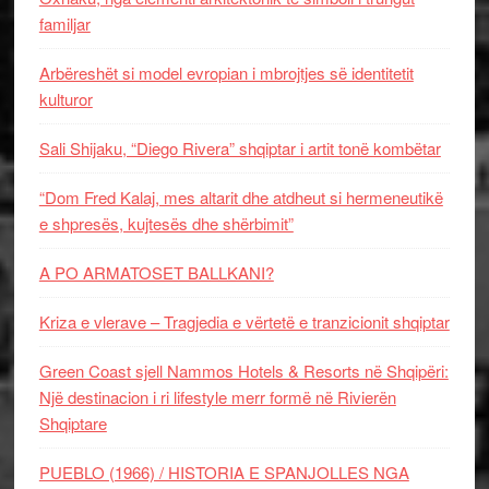
familjar
Arbëreshët si model evropian i mbrojtjes së identitetit
kulturor
Sali Shijaku, “Diego Rivera” shqiptar i artit tonë kombëtar
“Dom Fred Kalaj, mes altarit dhe atdheut si hermeneutikë
e shpresës, kujtesës dhe shërbimit”
A PO ARMATOSET BALLKANI?
Kriza e vlerave – Tragjedia e vërtetë e tranzicionit shqiptar
Green Coast sjell Nammos Hotels & Resorts në Shqipëri:
Një destinacion i ri lifestyle merr formë në Rivierën
Shqiptare
PUEBLO (1966) / HISTORIA E SPANJOLLES NGA