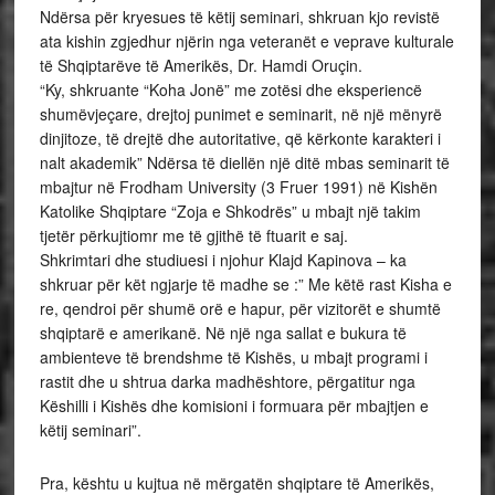
Ndërsa për kryesues të këtij seminari, shkruan kjo revistë
ata kishin zgjedhur njërin nga veteranët e veprave kulturale
të Shqiptarëve të Amerikës, Dr. Hamdi Oruçin.
“Ky, shkruante “Koha Jonë” me zotësi dhe eksperiencë
shumëvjeçare, drejtoj punimet e seminarit, në një mënyrë
dinjitoze, të drejtë dhe autoritative, që kërkonte karakteri i
nalt akademik” Ndërsa të diellën një ditë mbas seminarit të
mbajtur në Frodham University (3 Fruer 1991) në Kishën
Katolike Shqiptare “Zoja e Shkodrës” u mbajt një takim
tjetër përkujtiomr me të gjithë të ftuarit e saj.
Shkrimtari dhe studiuesi i njohur Klajd Kapinova – ka
shkruar për kët ngjarje të madhe se :” Me këtë rast Kisha e
re, qendroi për shumë orë e hapur, për vizitorët e shumtë
shqiptarë e amerikanë. Në një nga sallat e bukura të
ambienteve të brendshme të Kishës, u mbajt programi i
rastit dhe u shtrua darka madhështore, përgatitur nga
Këshilli i Kishës dhe komisioni i formuara për mbajtjen e
këtij seminari”.
Pra, kështu u kujtua në mërgatën shqiptare të Amerikës,