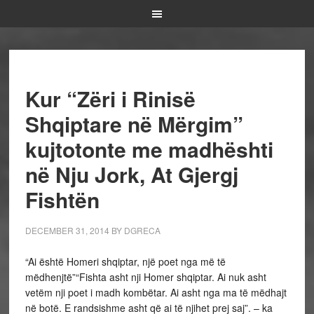
Kur “Zëri i Rinisë
Shqiptare në Mërgim”
kujtotonte me madhështi
në Nju Jork, At Gjergj
Fishtën
DECEMBER 31, 2014
BY
DGRECA
“Ai është Homeri shqiptar, një poet nga më të
mëdhenjtë”“Fishta asht nji Homer shqiptar. Ai nuk asht
vetëm nji poet i madh kombëtar. Ai asht nga ma të mëdhajt
në botë. E randsishme asht që ai të njihet prej saj”. – ka