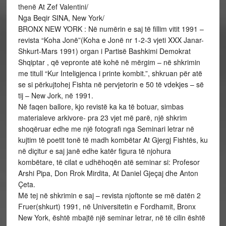
thenë At Zef Valentini/
Nga Beqir SINA, New York/
BRONX NEW YORK : Në numërin e saj të fillim vitit 1991 –
revista “Koha Jonë”(Koha e Jonë nr 1-2-3 vjeti XXX Janar-
Shkurt-Mars 1991) organ i Partisë Bashkimi Demokrat
Shqiptar , që vepronte atë kohë në mërgim – në shkrimin
me titull “Kur Inteligjenca i printe kombit.”, shkruan për atë
se si përkujtohej Fishta në pervjetorin e 50 të vdekjes – së
tij – New Jork, në 1991.
Në faqen ballore, kjo revistë ka ka të botuar, simbas
materialeve arkivore- pra 23 vjet më parë, një shkrim
shoqëruar edhe me një fotografi nga Seminari letrar në
kujtim të poetit tonë të madh kombëtar At Gjergj Fishtës, ku
në diçitur e saj janë edhe katër figura të njohura
kombëtare, të cilat e udhëhoqën atë seminar si: Profesor
Arshi Pipa, Don Rrok Mirdita, At Daniel Gjeçaj dhe Anton
Çeta.
Më tej në shkrimin e saj – revista njoftonte se më datën 2
Fruer(shkurt) 1991, në Universitetin e Fordhamit, Bronx
New York, është mbajtë një seminar letrar, në të cilin është