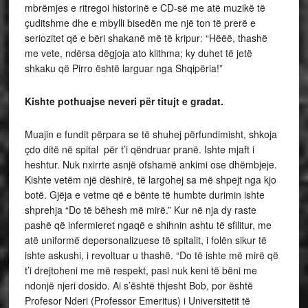
mbrëmjes e ritregoi historinë e CD-së me atë muzikë të
çuditshme dhe e mbylli bisedën me një ton të prerë e
seriozitet që e bëri shakanë më të kripur: “Hëëë, thashë
me vete, ndërsa dëgjoja ato klithma; ky duhet të jetë
shkaku që Pirro është larguar nga Shqipëria!”
Kishte pothuajse neveri për titujt e gradat.
Muajin e fundit përpara se të shuhej përfundimisht, shkoja
çdo ditë në spital për t’i qëndruar pranë. Ishte mjaft i
heshtur. Nuk nxirrte asnjë ofshamë ankimi ose dhëmbjeje.
Kishte vetëm një dëshirë, të largohej sa më shpejt nga kjo
botë. Gjëja e vetme që e bënte të humbte durimin ishte
shprehja “Do të bëhesh më mirë.” Kur në nja dy raste
pashë që infermieret ngaqë e shihnin ashtu të sfilitur, me
atë uniformë depersonalizuese të spitalit, i folën sikur të
ishte askushi, i revoltuar u thashë. “Do të ishte më mirë që
t’i drejtoheni me më respekt, pasi nuk keni të bëni me
ndonjë njeri dosido. Ai s’është thjesht Bob, por është
Profesor Nderi (Professor Emeritus) i Universitetit të