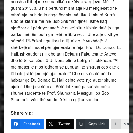
ndoshta lidhej me semantikën e këtyre vargjeve. Më 12
gusht 2013, ai u nis përfundimisht atje ku mëngjeset dhe
mbrëmjet nuk do ta shqetësonin më. Iku! U shua! Kurrë
s’do
të kishte
më një Bob Shuman tjetër! Ishte kaq
njerëzor e i përkryer saqë të dukej sikur kishte dalë jo nga
barku i nënës, por nga fletët e librave. . . dhe atje u kthye
përsëri. Pikërisht nga librat e tij, ai do të vazhdojë të
shërbejë si model për gjeneratat e reja. Prof. Dr. Donald E.
Hall, ish-student i tij dhe tani Dekani i Fakultetit të Arteve
dhe të Shkencës në Universitetin e Lehigh-it, shkruan: “Ai
më mësoi të mos lodhem së punuari, të shkruaj çdo ditë e
të botoj si të jem një gjenerator.” Dhe nuk është për t’u
habitur që Dr. Donald E. Hall është vetë një autor shumë
pjellor. Dhe jo vetëm ai. Këtë fat kanë pasur shumë e
shumë studentë të Prof. Shumanit. Mesiguri, pa Bob
Shumanin vështirë se do të ishin ngjitur kaq lart.
Share via:
Facebook
Twitter
Copy Link
More