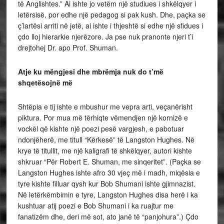
të Anglishtes.” Ai ishte jo vetëm një studiues i shkëlqyer i
letërsisë, por edhe një pedagog si pak kush. Dhe, paçka se
ç’lartësi arriti në jetë, ai ishte i thjeshtë si edhe një sfidues i
çdo lloj hierarkie njerëzore. Ja pse nuk pranonte njeri t’i
drejtohej Dr. apo Prof. Shuman.
Atje ku mëngjesi dhe mbrëmja nuk do t’më
shqetësojnë më
Shtëpia e tij ishte e mbushur me vepra arti, veçanërisht
piktura. Por mua më tërhiqte vëmendjen një kornizë e
vockël që kishte një poezi pesë vargjesh, e pabotuar
ndonjëherë, me titull “Kërkesë” të Langston Hughes. Në
krye të titullit, me një kaligrafi të shkëlqyer, autori kishte
shkruar “Për Robert E. Shuman, me sinqeritet”. (Paçka se
Langston Hughes ishte afro 30 vjeç më i madh, miqësia e
tyre kishte filluar qysh kur Bob Shumani ishte gjimnazist.
Në letërkëmbimin e tyre, Langston Hughes disa herë i ka
kushtuar atij poezi e Bob Shumani i ka ruajtur me
fanatizëm dhe, deri më sot, ato janë të “panjohura”.) Çdo