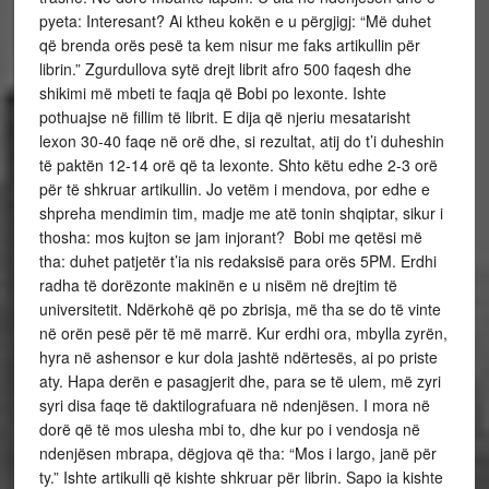
pyeta: Interesant? Ai ktheu kokën e u përgjigj: “Më duhet
që brenda orës pesë ta kem nisur me faks artikullin për
librin.” Zgurdullova sytë drejt librit afro 500 faqesh dhe
shikimi më mbeti te faqja që Bobi po lexonte. Ishte
pothuajse në fillim të librit. E dija që njeriu mesatarisht
lexon 30-40 faqe në orë dhe, si rezultat, atij do t’i duheshin
të paktën 12-14 orë që ta lexonte. Shto këtu edhe 2-3 orë
për të shkruar artikullin. Jo vetëm i mendova, por edhe e
shpreha mendimin tim, madje me atë tonin shqiptar, sikur i
thosha: mos kujton se jam injorant? Bobi me qetësi më
tha: duhet patjetër t’ia nis redaksisë para orës 5PM. Erdhi
radha të dorëzonte makinën e u nisëm në drejtim të
universitetit. Ndërkohë që po zbrisja, më tha se do të vinte
në orën pesë për të më marrë. Kur erdhi ora, mbylla zyrën,
hyra në ashensor e kur dola jashtë ndërtesës, ai po priste
aty. Hapa derën e pasagjerit dhe, para se të ulem, më zyri
syri disa faqe të daktilografuara në ndenjësen. I mora në
dorë që të mos ulesha mbi to, dhe kur po i vendosja në
ndenjësen mbrapa, dëgjova që tha: “Mos i largo, janë për
ty.” Ishte artikulli që kishte shkruar për librin. Sapo ia kishte