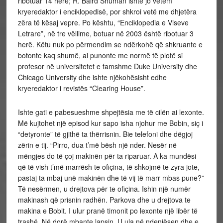
ribotuar 14 herë; R. Baird Shuman ishte jo vetëm
kryeredaktor i enciklopedisë, por shkroi vetë me dhjetëra
zëra të kësaj vepre. Po kështu, “Enciklopedia e Viseve
Letrare”, në tre vëllime, botuar në 2003 është ribotuar 3
herë. Këtu nuk po përmendim se ndërkohë që shkruante e
botonte kaq shumë, ai punonte me normë të plotë si
profesor në universitetet e famshme Duke University dhe
Chicago University dhe ishte njëkohësisht edhe
kryeredaktor i revistës “Clearing House”.
Ishte gati e pabesueshme shpejtësia me të cilën ai lexonte.
Më kujtohet një episod kur sapo isha njohur me Bobin, siç i
“detyronte” të gjithë ta thërrisnin. Bie telefoni dhe dëgjoj
zërin e tij. “Pirro, dua t’më bësh një nder. Nesër në
mëngjes do të çoj makinën për ta riparuar. A ka mundësi
që të vish t’më marrësh te ofiçina, të shkojmë te zyra jote,
pastaj ta mbaj unë makinën dhe të vij të marr mbas pune?”
Të nesërmen, u drejtova për te ofiçina. Ishin një numër
makinash që prisnin radhën. Parkova dhe u drejtova te
makina e Bobit. I ulur pranë timonit po lexonte një libër të
trashë. Në dorë mbante lapsin. U ula në ndenjësen dhe e