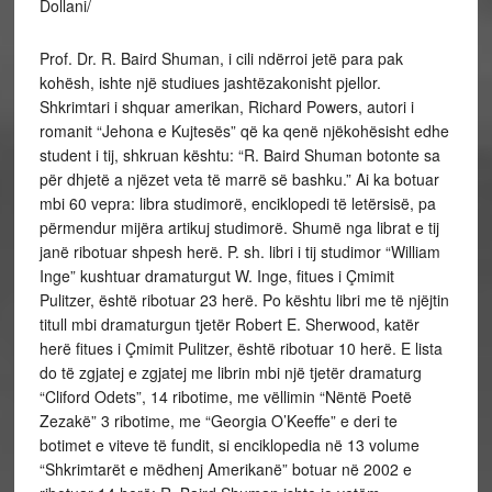
Dollani/
Prof. Dr. R. Baird Shuman, i cili ndërroi jetë para pak
kohësh, ishte një studiues jashtëzakonisht pjellor.
Shkrimtari i shquar amerikan, Richard Powers, autori i
romanit “Jehona e Kujtesës” që ka qenë njëkohësisht edhe
student i tij, shkruan kështu: “R. Baird Shuman botonte sa
për dhjetë a njëzet veta të marrë së bashku.” Ai ka botuar
mbi 60 vepra: libra studimorë, enciklopedi të letërsisë, pa
përmendur mijëra artikuj studimorë. Shumë nga librat e tij
janë ribotuar shpesh herë. P. sh. libri i tij studimor “William
Inge” kushtuar dramaturgut W. Inge, fitues i Çmimit
Pulitzer, është ribotuar 23 herë. Po kështu libri me të njëjtin
titull mbi dramaturgun tjetër Robert E. Sherwood, katër
herë fitues i Çmimit Pulitzer, është ribotuar 10 herë. E lista
do të zgjatej e zgjatej me librin mbi një tjetër dramaturg
“Cliford Odets”, 14 ribotime, me vëllimin “Nëntë Poetë
Zezakë” 3 ribotime, me “Georgia O’Keeffe” e deri te
botimet e viteve të fundit, si enciklopedia në 13 volume
“Shkrimtarët e mëdhenj Amerikanë” botuar në 2002 e