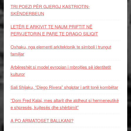
TRI POEZI PËR GJERGJ KASTRIOTIN-
SKËNDERBEUN
LETËR E ARKIVIT TE NAUM PRIFTIT NË
PERVJETORIN E PARE TE DRAGO SILIQIT
Oxhaku, nga elementi arkitektonik te simboli i trungut
familjar
Arbëreshët si model evropian i mbrojtjes së identitetit
kulturor
Sali Shijaku, “Diego Rivera” shqiptar i artit tonë kombëtar
“Dom Fred Kalaj, mes altarit dhe atdheut si hermeneutikë
e shpresës, kujtesës dhe shërbimit”
A PO ARMATOSET BALLKANI?