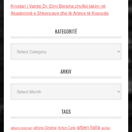
Kryetari i Vatrës Dr. Elmi Berisha zhvilloi takim në
Akademinë e Shkencave dhe të Arteve të Kosovës
KATEGORITË
Kategoritë
ARKIV
Arkiv
TAGS
arben llalla
alfons Grishaj
Anton Cefa
asllan
albano kolonjari