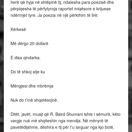
herë që hyja në shtëpinë tij, ndalesha para poezisë dhe
përpiqesha të përfytyroja raportet miqësore e krijuese
ndërmjet tyre. Ja poezia në një përkthim të lirë:
Kërkesë
Më dërgo 20 dollarë
E disa qindarka.
Do të shkoj atje ku
Mëngjesi dhe mbrëmja
Nuk do t’më shqetësojnë.
Ditët, javët, muajt që R. Baird Shumani ishte i sëmurë, këto
vargje nuk më shqiteshin nga mendja. Në mënyrë të
pavetëdijshme, dëshira e tij për t’u larguar nga kjo botë,