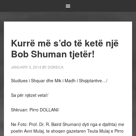
Kurrë më s’do të ketë një
Bob Shuman tjetër!
JANUARY 3, 2014
BY
DGRECA
Studiues i Shquar dhe Mik i Madh i Shqiptarëve…/
Sa për njëzet veta!/
Shkruan: Pirro DOLLANI/
Ne Foto: Prof. Dr. R. Baird Shuman(i dyti nga e djathta) me
poetin Avni Mulaj, te shoqen gazetaren Teuta Mulaj e Pirro