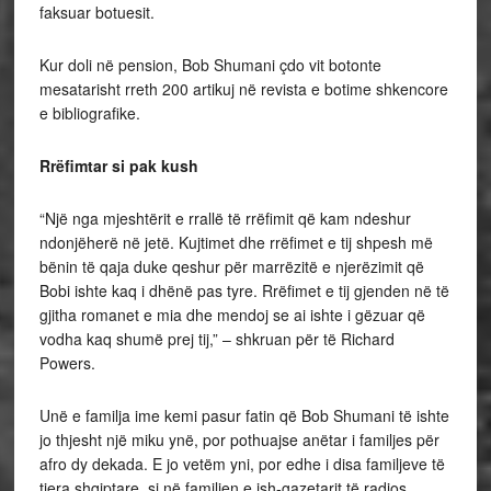
faksuar botuesit.
Kur doli në pension, Bob Shumani çdo vit botonte
mesatarisht rreth 200 artikuj në revista e botime shkencore
e bibliografike.
Rrëfimtar si pak kush
“Një nga mjeshtërit e rrallë të rrëfimit që kam ndeshur
ndonjëherë në jetë. Kujtimet dhe rrëfimet e tij shpesh më
bënin të qaja duke qeshur për marrëzitë e njerëzimit që
Bobi ishte kaq i dhënë pas tyre. Rrëfimet e tij gjenden në të
gjitha romanet e mia dhe mendoj se ai ishte i gëzuar që
vodha kaq shumë prej tij,” – shkruan për të Richard
Powers.
Unë e familja ime kemi pasur fatin që Bob Shumani të ishte
jo thjesht një miku ynë, por pothuajse anëtar i familjes për
afro dy dekada. E jo vetëm yni, por edhe i disa familjeve të
tjera shqiptare, si në familjen e ish-gazetarit të radios