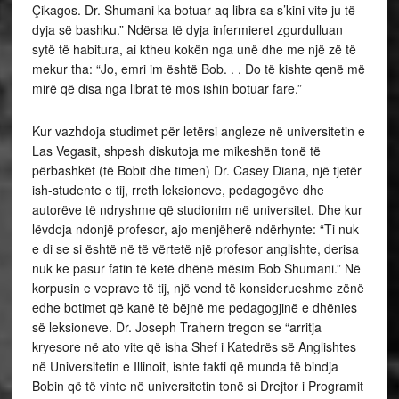
Çikagos. Dr. Shumani ka botuar aq libra sa s’kini vite ju të
dyja së bashku.” Ndërsa të dyja infermieret zgurdulluan
sytë të habitura, ai ktheu kokën nga unë dhe me një zë të
mekur tha: “Jo, emri im është Bob. . . Do të kishte qenë më
mirë që disa nga librat të mos ishin botuar fare.”
Kur vazhdoja studimet për letërsi angleze në universitetin e
Las Vegasit, shpesh diskutoja me mikeshën tonë të
përbashkët (të Bobit dhe timen) Dr. Casey Diana, një tjetër
ish-studente e tij, rreth leksioneve, pedagogëve dhe
autorëve të ndryshme që studionim në universitet. Dhe kur
lëvdoja ndonjë profesor, ajo menjëherë ndërhynte: “Ti nuk
e di se si është në të vërtetë një profesor anglishte, derisa
nuk ke pasur fatin të ketë dhënë mësim Bob Shumani.” Në
korpusin e veprave të tij, një vend të konsiderueshme zënë
edhe botimet që kanë të bëjnë me pedagogjinë e dhënies
së leksioneve. Dr. Joseph Trahern tregon se “arritja
kryesore në ato vite që isha Shef i Katedrës së Anglishtes
në Universitetin e Illinoit, ishte fakti që munda të bindja
Bobin që të vinte në universitetin tonë si Drejtor i Programit