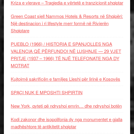
Kriza e vlerave – Tragjedia e vërtetë e tranzicionit shqiptar
Green Coast sjell Nammos Hotels & Resorts në Shqipëri:
Një destinacion i ri lifestyle merr formë në Rivierën
Shqiptare
PUEBLO (1966) / HISTORIA E SPANJOLLES NGA
VALENCIA QË PËRFUNDOI NË LUSHNJE — 29 VJET
PRITJE (1937 – 1966) TË NJË TELEFONATE NGA DY
MOTRAT
Kujtojmë sakrificën e familjes Lleshi për lirinë e Kosovës
SPAÇI NUK E MPOSHTI SHPIRTIN
New York, qyteti që ndryshoi emrin… dhe ndryshoi botën
Kodi zakonor dhe isopolifonia dy nga monumentet e gjalla
madhështore të antikitetit shqiptar