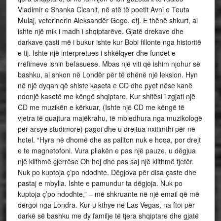
Vladimir e Shanka Cicanit, në atë të poetit Avni e Teuta
Mulaj, veterinerin Aleksandër Gogo, etj. E thënë shkurt, ai
ishte një mik i madh i shqiptarëve. Gjatë drekave dhe
darkave çasti më i bukur ishte kur Bobi fillonte nga historitë
e tij. Ishte një interpretues i shkëlqyer dhe fundet e
rrëfimeve ishin befasuese. Mbas një viti që ishim njohur së
bashku, ai shkon në Londër për të dhënë një leksion. Hyn
në një dyqan që shiste kaseta e CD dhe pyet nëse kanë
ndonjë kasetë me këngë shqiptare. Kur shitësi i zgjati një
CD me muzikën e kërkuar, (Ishte një CD me këngë të
vjetra të quajtura majëkrahu, të mbledhura nga muzikologë
për arsye studimore) pagoi dhe u drejtua nxitimthi për në
hotel. “Hyra në dhomë dhe as pallton nuk e hoqa, por drejt
e te magnetofoni. Vura pllakën e pas një pauze, u dëgjua
një klithmë çjerrëse Oh hej dhe pas saj një klithmë tjetër.
Nuk po kuptoja ç’po ndodhte. Dëgjova për disa çaste dhe
pastaj e mbylla. Ishte e pamundur ta dëgjoja. Nuk po
kuptoja ç’po ndodhte,” – më shkruante në një email që më
dërgoi nga Londra. Kur u kthye në Las Vegas, na ftoi për
darkë së bashku me dy familje të tjera shqiptare dhe gjatë