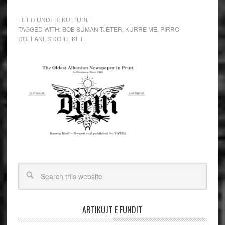
FILED UNDER:
KULTURE
TAGGED WITH:
BOB SUMAN TJETER
,
KURRE ME
,
PIRRO
DOLLANI
,
S'DO TE KETE
ARTIKUJT E FUNDIT