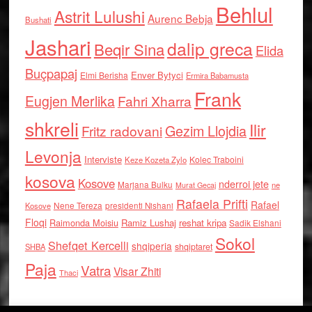
Behlul
Astrit Lulushi
Aurenc Bebja
Bushati
Jashari
dalip greca
Beqir Sina
Elida
Buçpapaj
Enver Bytyci
Elmi Berisha
Ermira Babamusta
Frank
Eugjen Merlika
Fahri Xharra
shkreli
Ilir
Gezim Llojdia
Fritz radovani
Levonja
Interviste
Kolec Traboini
Keze Kozeta Zylo
kosova
Kosove
nderroi jete
Marjana Bulku
ne
Murat Gecaj
Rafaela Prifti
Rafael
Nene Tereza
Kosove
presidenti Nishani
Floqi
Raimonda Moisiu
Ramiz Lushaj
reshat kripa
Sadik Elshani
Sokol
Shefqet Kercelli
shqiperia
shqiptaret
SHBA
Paja
Vatra
Visar Zhiti
Thaci