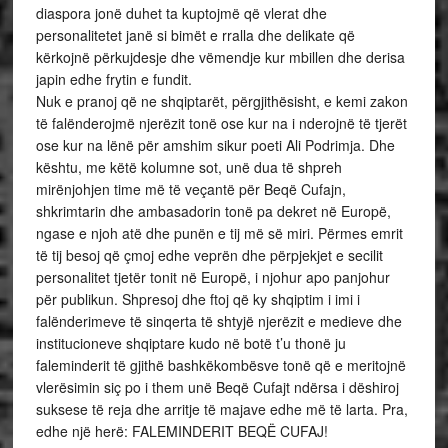
diaspora jonë duhet ta kuptojmë që vlerat dhe
personalitetet janë si bimët e rralla dhe delikate që
kërkojnë përkujdesje dhe vëmendje kur mbillen dhe derisa
japin edhe frytin e fundit.
Nuk e pranoj që ne shqiptarët, përgjithësisht, e kemi zakon
të falënderojmë njerëzit tonë ose kur na i nderojnë të tjerët
ose kur na lënë për amshim sikur poeti Ali Podrimja. Dhe
kështu, me këtë kolumne sot, unë dua të shpreh
mirënjohjen time më të veçantë për Beqë Cufajn,
shkrimtarin dhe ambasadorin tonë pa dekret në Europë,
ngase e njoh atë dhe punën e tij më së miri. Përmes emrit
të tij besoj që çmoj edhe veprën dhe përpjekjet e secilit
personalitet tjetër tonit në Europë, i njohur apo panjohur
për publikun. Shpresoj dhe ftoj që ky shqiptim i imi i
falënderimeve të sinqerta të shtyjë njerëzit e medieve dhe
institucioneve shqiptare kudo në botë t’u thonë ju
faleminderit të gjithë bashkëkombësve tonë që e meritojnë
vlerësimin siç po i them unë Beqë Cufajt ndërsa i dëshiroj
suksese të reja dhe arritje të majave edhe më të larta. Pra,
edhe një herë: FALEMINDERIT BEQË CUFAJ!