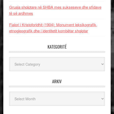
Gruaja shqiptare në SHBA mes sukseseve dhe sfidave
të së ardhmes
Fjalori i Kristoforidhit (1904): Monument leksikografik,
etnogjeografik dhe i identitetit kombëtar shqiptar
KATEGORITË
Kategoritë
ARKIV
Arkiv