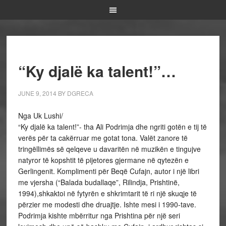
“Ky djalë ka talent!”…
JUNE 9, 2014
BY
DGRECA
Nga Uk Lushi/
“Ky djalë ka talent!”- tha Ali Podrimja dhe ngriti gotën e tij të
verës për ta cakërruar me gotat tona. Valët zanore të
tringëllimës së qelqeve u davaritën në muzikën e tingujve
natyror të kopshtit të pijetores gjermane në qytezën e
Gerlingenit. Komplimenti për Beqë Cufajn, autor i një libri
me vjersha (“Balada budallaqe”, Rilindja, Prishtinë,
1994),shkaktoi në fytyrën e shkrimtarit të ri një skuqje të
përzier me modesti dhe druajtje. Ishte mesi i 1990-tave.
Podrimja kishte mbërritur nga Prishtina për një seri