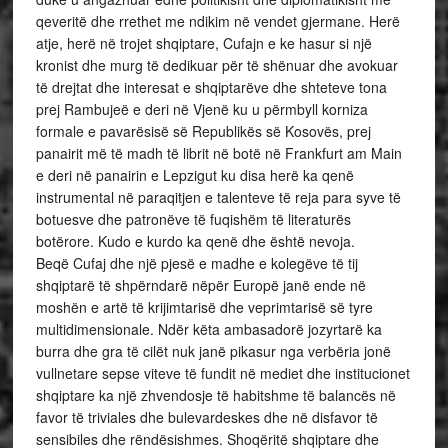
qeveritë dhe rrethet me ndikim në vendet gjermane. Herë
atje, herë në trojet shqiptare, Cufajn e ke hasur si një
kronist dhe murg të dedikuar për të shënuar dhe avokuar
të drejtat dhe interesat e shqiptarëve dhe shteteve tona
prej Rambujeë e deri në Vjenë ku u përmbyll korniza
formale e pavarësisë së Republikës së Kosovës, prej
panairit më të madh të librit në botë në Frankfurt am Main
e deri në panairin e Lepzigut ku disa herë ka qenë
instrumental në paraqitjen e talenteve të reja para syve të
botuesve dhe patronëve të fuqishëm të literaturës
botërore. Kudo e kurdo ka qenë dhe është nevoja.
Beqë Cufaj dhe një pjesë e madhe e kolegëve të tij
shqiptarë të shpërndarë nëpër Europë janë ende në
moshën e artë të krijimtarisë dhe veprimtarisë së tyre
multidimensionale. Ndër këta ambasadorë jozyrtarë ka
burra dhe gra të cilët nuk janë pikasur nga verbëria jonë
vullnetare sepse viteve të fundit në mediet dhe institucionet
shqiptare ka një zhvendosje të habitshme të balancës në
favor të triviales dhe bulevardeskes dhe në disfavor të
sensibiles dhe rëndësishmes. Shoqëritë shqiptare dhe