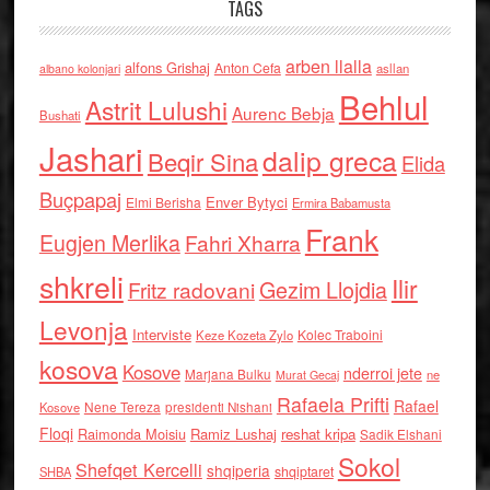
TAGS
arben llalla
alfons Grishaj
Anton Cefa
asllan
albano kolonjari
Behlul
Astrit Lulushi
Aurenc Bebja
Bushati
Jashari
dalip greca
Beqir Sina
Elida
Buçpapaj
Enver Bytyci
Elmi Berisha
Ermira Babamusta
Frank
Eugjen Merlika
Fahri Xharra
shkreli
Ilir
Gezim Llojdia
Fritz radovani
Levonja
Interviste
Kolec Traboini
Keze Kozeta Zylo
kosova
Kosove
nderroi jete
Marjana Bulku
ne
Murat Gecaj
Rafaela Prifti
Rafael
Nene Tereza
Kosove
presidenti Nishani
Floqi
Raimonda Moisiu
Ramiz Lushaj
reshat kripa
Sadik Elshani
Sokol
Shefqet Kercelli
shqiperia
shqiptaret
SHBA