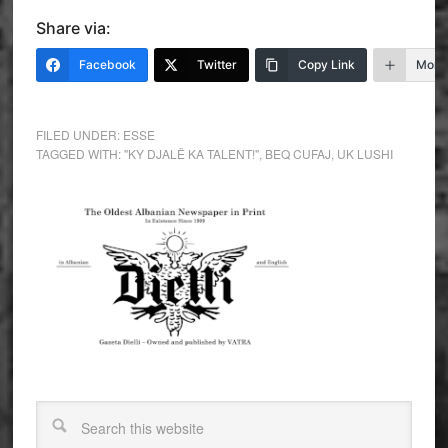
Share via:
Facebook
Twitter
Copy Link
More
FILED UNDER:
ESSE
TAGGED WITH:
"KY DJALË KA TALENT!"
,
BEQ CUFAJ
,
UK LUSHI