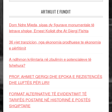
ARTIKUJT E FUNDIT
Dom Ndre Mjeda, sipas dy figurave monumentale të
letrave shqipe, Ernest Koliqit dhe At Gjergj Fishta
36 vjet tranzicion, nga ekonomia prodhuese te ekonomia
e përfitimit
A ndihmon krijimtaria në zbulimin e potencialeve të
fshehura?
PROF. AHMET QERIQI DHE EPOKA E REZISTENCЁS
DHE LUFTЁS PЁR LIRI!
FORMAT ALTERNATIVE TË EVIDENTIMIT TË
TARIFËS POSTARE NË HISTORINË E POSTËS
SHQIPTARE