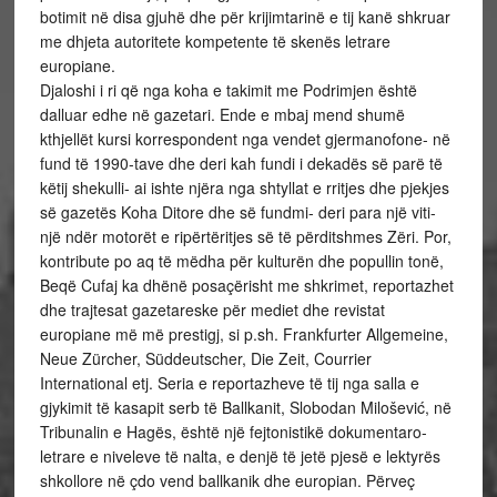
botimit në disa gjuhë dhe për krijimtarinë e tij kanë shkruar
me dhjeta autoritete kompetente të skenës letrare
europiane.
Djaloshi i ri që nga koha e takimit me Podrimjen është
dalluar edhe në gazetari. Ende e mbaj mend shumë
kthjellët kursi korrespondent nga vendet gjermanofone- në
fund të 1990-tave dhe deri kah fundi i dekadës së parë të
këtij shekulli- ai ishte njëra nga shtyllat e rritjes dhe pjekjes
së gazetës Koha Ditore dhe së fundmi- deri para një viti-
një ndër motorët e ripërtëritjes së të përditshmes Zëri. Por,
kontribute po aq të mëdha për kulturën dhe popullin tonë,
Beqë Cufaj ka dhënë posaçërisht me shkrimet, reportazhet
dhe trajtesat gazetareske për mediet dhe revistat
europiane më më prestigj, si p.sh. Frankfurter Allgemeine,
Neue Zürcher, Süddeutscher, Die Zeit, Courrier
International etj. Seria e reportazheve të tij nga salla e
gjykimit të kasapit serb të Ballkanit, Slobodan Milošević, në
Tribunalin e Hagës, është një fejtonistikë dokumentaro-
letrare e niveleve të nalta, e denjë të jetë pjesë e lektyrës
shkollore në çdo vend ballkanik dhe europian. Përveç