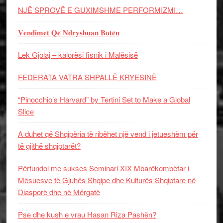
NJË SPROVË E GUXIMSHME PERFORMIZMI…
𝐕𝐞𝐧𝐝𝐢𝐦𝐞𝐭 𝐐𝐞̈ 𝐍𝐝𝐫𝐲𝐬𝐡𝐮𝐚𝐧 𝐁𝐨𝐭𝐞̈𝐧
Lek Gjolaj – kalorësi fisnik i Malësisë
FEDERATA VATRA SHPALLË KRYESINË
“Pinocchio’s Harvard” by Tertini Set to Make a Global
Slice
A duhet që Shqipëria të ribëhet një vend i jetueshëm për
të gjithë shqiptarët?
Përfundoi me sukses Seminari XIX Mbarëkombëtar i
Mësuesve të Gjuhës Shqipe dhe Kulturës Shqiptare në
Diasporë dhe në Mërgatë
Pse dhe kush e vrau Hasan Riza Pashën?