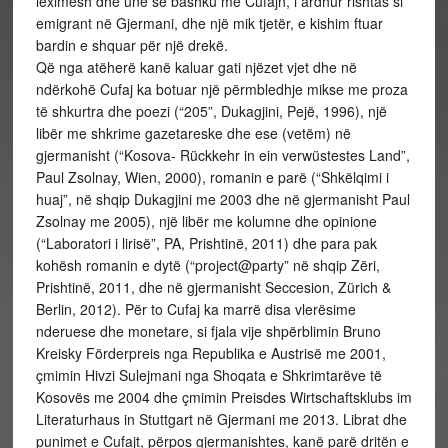
leximesh dhe unë së bashku me Cufajn, i ardhur rishtas si
emigrant në Gjermani, dhe një mik tjetër, e kishim ftuar
bardin e shquar për një drekë.
Që nga atëherë kanë kaluar gati njëzet vjet dhe në
ndërkohë Cufaj ka botuar një përmbledhje mikse me proza
të shkurtra dhe poezi (“205”, Dukagjini, Pejë, 1996), një
libër me shkrime gazetareske dhe ese (vetëm) në
gjermanisht (“Kosova- Rückkehr in ein verwüstestes Land”,
Paul Zsolnay, Wien, 2000), romanin e parë (“Shkëlqimi i
huaj”, në shqip Dukagjini me 2003 dhe në gjermanisht Paul
Zsolnay me 2005), një libër me kolumne dhe opinione
(“Laboratori i lirisë”, PA, Prishtinë, 2011) dhe para pak
kohësh romanin e dytë (“project@party” në shqip Zëri,
Prishtinë, 2011, dhe në gjermanisht Seccesion, Zürich &
Berlin, 2012). Për to Cufaj ka marrë disa vlerësime
nderuese dhe monetare, si fjala vije shpërblimin Bruno
Kreisky Förderpreis nga Republika e Austrisë me 2001,
çmimin Hivzi Sulejmani nga Shoqata e Shkrimtarëve të
Kosovës me 2004 dhe çmimin Preisdes Wirtschaftsklubs im
Literaturhaus in Stuttgart në Gjermani me 2013. Librat dhe
punimet e Cufajt, përpos gjermanishtes, kanë parë dritën e