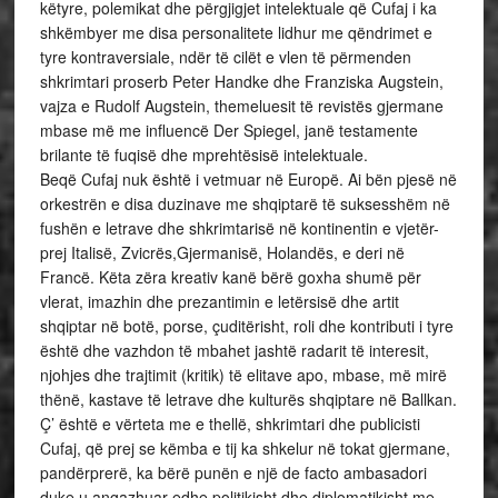
këtyre, polemikat dhe përgjigjet intelektuale që Cufaj i ka
shkëmbyer me disa personalitete lidhur me qëndrimet e
tyre kontraversiale, ndër të cilët e vlen të përmenden
shkrimtari proserb Peter Handke dhe Franziska Augstein,
vajza e Rudolf Augstein, themeluesit të revistës gjermane
mbase më me influencë Der Spiegel, janë testamente
brilante të fuqisë dhe mprehtësisë intelektuale.
Beqë Cufaj nuk është i vetmuar në Europë. Ai bën pjesë në
orkestrën e disa duzinave me shqiptarë të suksesshëm në
fushën e letrave dhe shkrimtarisë në kontinentin e vjetër-
prej Italisë, Zvicrës,Gjermanisë, Holandës, e deri në
Francë. Këta zëra kreativ kanë bërë goxha shumë për
vlerat, imazhin dhe prezantimin e letërsisë dhe artit
shqiptar në botë, porse, çuditërisht, roli dhe kontributi i tyre
është dhe vazhdon të mbahet jashtë radarit të interesit,
njohjes dhe trajtimit (kritik) të elitave apo, mbase, më mirë
thënë, kastave të letrave dhe kulturës shqiptare në Ballkan.
Ç’ është e vërteta me e thellë, shkrimtari dhe publicisti
Cufaj, që prej se këmba e tij ka shkelur në tokat gjermane,
pandërprerë, ka bërë punën e një de facto ambasadori
duke u angazhuar edhe politikisht dhe diplomatikisht me