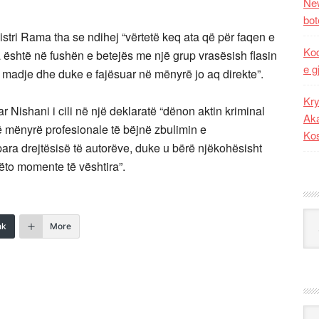
New
bot
stri Rama tha se ndihej “vërtetë keq ata që për faqen e
Kod
 është në fushën e betejës me një grup vrasësish flasin
e g
ë madje dhe duke e fajësuar në mënyrë jo aq direkte”.
Kry
 Nishani i cili në një deklaratë “dënon aktin kriminal
Aka
ë mënyrë profesionale të bëjnë zbulimin e
Ko
ara drejtësisë të autorëve, duke u bërë njëkohësisht
 këto momente të vështira”.
Kat
nk
More
Ark