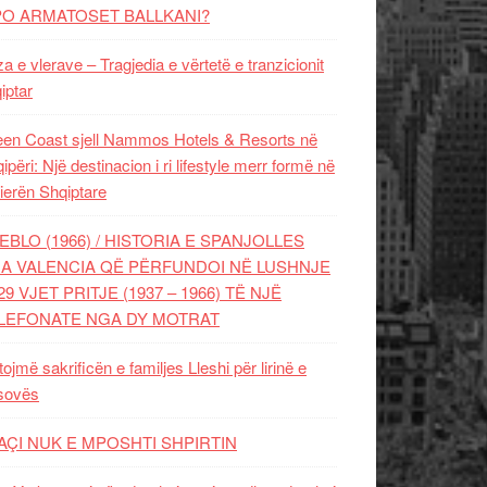
PO ARMATOSET BALLKANI?
za e vlerave – Tragjedia e vërtetë e tranzicionit
iptar
en Coast sjell Nammos Hotels & Resorts në
ipëri: Një destinacion i ri lifestyle merr formë në
ierën Shqiptare
EBLO (1966) / HISTORIA E SPANJOLLES
A VALENCIA QË PËRFUNDOI NË LUSHNJE
29 VJET PRITJE (1937 – 1966) TË NJË
LEFONATE NGA DY MOTRAT
tojmë sakrificën e familjes Lleshi për lirinë e
sovës
AÇI NUK E MPOSHTI SHPIRTIN