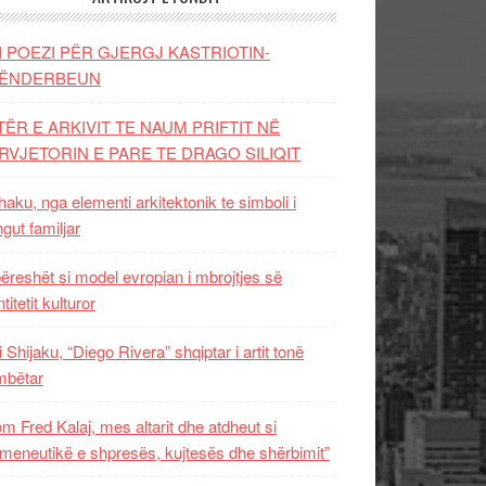
I POEZI PËR GJERGJ KASTRIOTIN-
ËNDERBEUN
TËR E ARKIVIT TE NAUM PRIFTIT NË
RVJETORIN E PARE TE DRAGO SILIQIT
aku, nga elementi arkitektonik te simboli i
ngut familjar
ëreshët si model evropian i mbrojtjes së
titetit kulturor
i Shijaku, “Diego Rivera” shqiptar i artit tonë
mbëtar
m Fred Kalaj, mes altarit dhe atdheut si
meneutikë e shpresës, kujtesës dhe shërbimit”