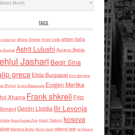
TAGS
arben llalla
alfons Grishaj
Anton Cefa
no kolonjari
Astrit Lulushi
Aurenc Bebja
an Bushati
ehlul Jashari
Beqir Sina
alip greca
Elida Buçpapaj
Elmi Berisha
Eugjen Merlika
er Bytyci
Ermira Babamusta
Frank shkreli
hri Xharra
Fritz
Ilir Levonja
Gezim Llojdia
dovani
kosova
rviste
Kolec Traboini
Keze Kozeta Zylo
sove
nderroi jete
Marjana Bulku
ne Kosove
Murat Gecaj