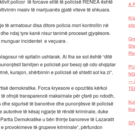
ktivit policor të forcave elitë të policisë RENEA është
A 
kultivimin masiv të marijuanës gjatë viteve të shkuara.
Kri
je të armatosur disa ditore policia mori kontrollin në
shq
n dhe ndaj tyre kanë nisur tanimë proceset gjyqësore.
Gre
 munguar incidentet e veçuara .
Shq
Riv
plagosur në spitalin ushtarak. Ai tha se sot është “ditë
hë punonjësit familjen e policisë por besoj që cdo shqiptar
PU
ë, kurajon, shërbimin e policisë së shtetit sot ka zi”.
NG
— 
tisë demokratike. Forca kryesore e opozitës kërkoi
TE
 të ofrojë transparencë maksimale për çfarë po ndodh,
Kuj
ës dhe sigurisë të banorëve dhe punonjësve të policisë
Ko
 e autorëve të kësaj ngjarje të rëndë kriminale, duke
Partia Demokratike u bën thirrje banoreve të Lazaratit
SP
e e provokimeve të grupeve kriminale”, përfundon