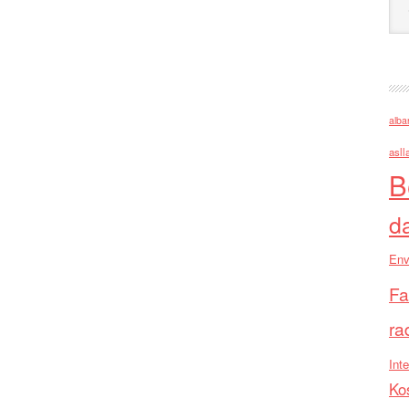
alba
asll
B
d
Env
Fa
ra
Inte
Ko