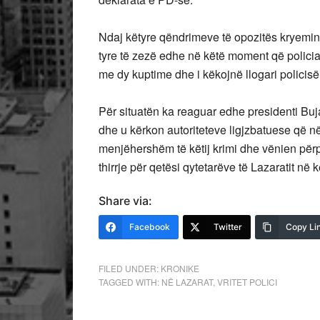
Ndaj këtyre qëndrimeve të opozitës kryemini
tyre të zezë edhe në këtë moment që policia
me dy kuptime dhe i këkojnë llogari policis
Për situatën ka reaguar edhe presidenti Bujar
dhe u kërkon autoriteteve ligjzbatuese që n
menjëhershëm të këtij krimi dhe vënien përp
thirrje për qetësi qytetarëve të Lazaratit në
Share via:
Facebook
Twitter
Copy Li
FILED UNDER:
KRONIKE
TAGGED WITH:
NË LAZARAT
,
VRITET POLICI