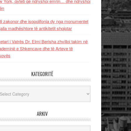
 York, qyteti që ndryshoi emrin… dhe ndryshoi
ën
i zakonor dhe isopolifonia dy nga monumentet
jalla madhështore të antikitetit shqiptar
etari i Vatrës Dr. Elmi Berisha zhvilloi takim në
deminë e Shkencave dhe të Arteve të
sovës
KATEGORITË
egoritë
ARKIV
iv