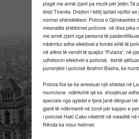
plagë me armë zjarri pa rrezik për jetën.Të 
drejt Tiranës. Drejtori i këtij spitali njoft
normal shëndetësor. Policia e Gjirokastrës 
mesnatës shërbimet policore në disa pika në r
me armë zjarri nga persona të paidentifikua
mbërritur edhe efektivat e forcës elitë të p
në afërsi të vendit të quajtur “Pularia”, në 
udhëtonin efektivët e policisë, është qëllua
punonjësi i policisë Ibrahim Basha, ka humbu
Policia tha se ka arrestuar një shtetas në La
municione ndërkohë që ka shoqëruar edhe sh
speciale nga qytetet e tjera janë dërguar në
gjerë të ndërmarrë në zonë për kapjen e per
i policisë Haki Cako mbërriti në mesditë në
Rënda ka nisur hetimet.