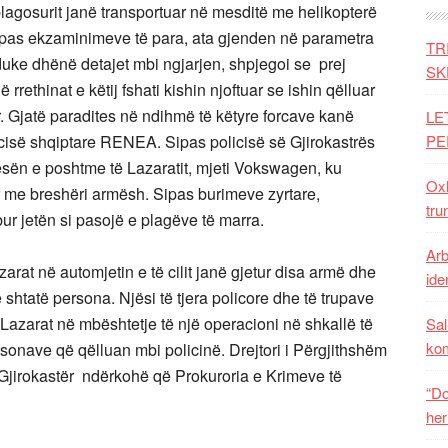
plagosurit janë transportuar në mesditë me helikopterë
oi se pas ekzaminimeve të para, ata gjenden në parametra
TR
duke dhënë detajet mbi ngjarjen, shpjegoi se prej
SK
rethinat e këtij fshati kishin njoftuar se ishin qëlluar
r. Gjatë paradites në ndihmë të këtyre forcave kanë
LE
olicisë shqiptare RENEA. Sipas policisë së Gjirokastrës
PE
pjesën e poshtme të Lazaratit, mjeti Vokswagen, ku
Oxh
r me breshëri armësh. ​Sipas burimeve zyrtare,
tru
r jetë​n si pasojë e plagëve të marra.
Arb
zarat në automjetin e të cilit janë gjetur disa armë dhe
iden
tatë persona. Njësi të tjera policore dhe të trupave
 Lazarat në mbështetje të një operacioni në shkallë të
Sal
ko
sonave që qëlluan mbi policinë. Drejtori i Përgjithshëm
 Gjirokastër ndërkohë që Prokuroria e Krimeve të
“Do
her