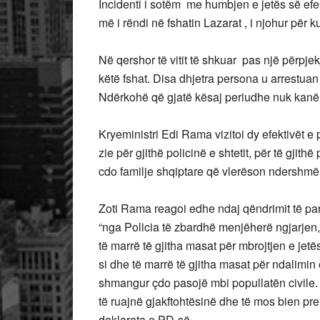
​Incidenti i sotëm me humbjen e jetës së efe
më i rëndi në fshatin Lazarat , i njohur për 
Në qershor të vitit të shkuar pas një përpjek
këtë fshat. Disa dhjetra persona u arrestua
Ndërkohë që gjatë kësaj periudhe nuk kanë
Kryeministri Edi Rama vizitoi dy efektivët e 
zie për gjithë policinë e shtetit, për të gjit
cdo familje shqiptare që vlerëson ndershmërin
Zoti Rama reagoi edhe ndaj qëndrimit të par
“nga Policia të zbardhë menjëherë ngjarjen,
të marrë të gjitha masat për mbrojtjen e jet
si dhe të marrë të gjitha masat për ndalimin
shmangur çdo pasojë mbi popullatën civile. 
të ruajnë gjakftohtësinë dhe të mos bien pr
deklarata e PD-së.