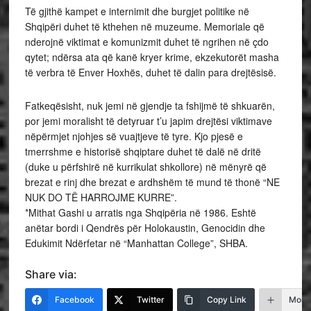
Të gjithë kampet e internimit dhe burgjet politike në
Shqipëri duhet të kthehen në muzeume. Memoriale që
nderojnë viktimat e komunizmit duhet të ngrihen në çdo
qytet; ndërsa ata që kanë kryer krime, ekzekutorët masha
të verbra të Enver Hoxhës, duhet të dalin para drejtësisë.
Fatkeqësisht, nuk jemi në gjendje ta fshijmë të shkuarën,
por jemi moralisht të detyruar t’u japim drejtësi viktimave
nëpërmjet njohjes së vuajtjeve të tyre. Kjo pjesë e
tmerrshme e historisë shqiptare duhet të dalë në dritë
(duke u përfshirë në kurrikulat shkollore) në mënyrë që
brezat e rinj dhe brezat e ardhshëm të mund të thonë “NE
NUK DO TË HARROJME KURRE”.
*Mithat Gashi u arratis nga Shqipëria në 1986. Eshtë
anëtar bordi i Qendrës për Holokaustin, Genocidin dhe
Edukimit Ndërfetar në “Manhattan College”, SHBA.
Share via:
Facebook
Twitter
Copy Link
More