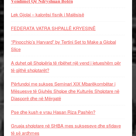
𝐕𝐞𝐧𝐝𝐢𝐦𝐞𝐭 𝐐𝐞̈ 𝐍𝐝𝐫𝐲𝐬𝐡𝐮𝐚𝐧 𝐁𝐨𝐭𝐞̈𝐧
Lek Gjolaj – kalorësi fisnik i Malësisë
FEDERATA VATRA SHPALLË KRYESINË
“Pinocchio’s Harvard” by Tertini Set to Make a Global
Slice
A duhet që Shqipëria të ribëhet një vend i jetueshëm për
të gjithë shqiptarët?
Përfundoi me sukses Seminari XIX Mbarëkombëtar i
Mësuesve të Gjuhës Shqipe dhe Kulturës Shqiptare në
Diasporë dhe në Mërgatë
Pse dhe kush e vrau Hasan Riza Pashën?
Gruaja shqiptare në SHBA mes sukseseve dhe sfidave
të së ardhmes