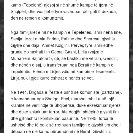
kamp (Tepelenë) njësoj si në shumë kampe të tjera në
Shqipëri; dhe vuajtjet e tyre vazhduan për gati 5 dekada,
deri në rënien e komunizmit.
Nga familjarët e mi në kampin e Tepelenës, ishin nëna ime,
Sanija; tezet e mia Feride, Fatime dhe Shpresa; gjyshja
Gjylije dhe daja, Ahmet Kolgjini. Përveç tyre ishin edhe
gruaja e xhaxhait tim Qemal Gashi, Lirija (vajza e
Muharrem Bajraktarit), që, së bashku me vëllain, Gencin,
dhe nënën e saj, u transferuan nga Berati në kampin e
Tepelenës. E ëma e Lirijes vdiq në kampin e Tepelenës.
Lirija nuk i gjeti kurrë eshtrat e nënës së vet.
Në 1944, Brigada e Pestë e ushtrisë komuniste (partizane),
e komanduar nga Shefqet Peçi, marshoi mbi Lumë, një
krahinë në verilindje të Shqipërisë, duke ekzekutuar njerëz
dhe duke shkaktuar terror. Ata dogjën shtëpinë gjyshit tim
dhe gjithashtu i konfiskuan pasurinë. Në 1945, forca të
ushtrisë dhe të policisë rrethuan familjen e gjyshit tim dhe i
dëbuan në një kamp përqendrimi në Berat. Gjyshi im,