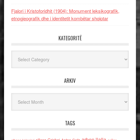
Fjalori i Kristoforidhit (1904): Monument leksikografik,
etnogjeografik dhe i identitetit kombëtar shqiptar
KATEGORITË
Kategoritë
ARKIV
Arkiv
TAGS
arben llalla
alfons Grishaj
Anton Cefa