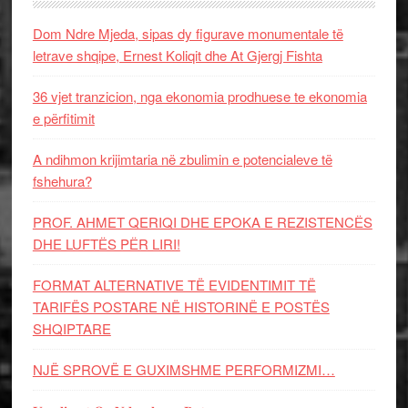
Dom Ndre Mjeda, sipas dy figurave monumentale të
letrave shqipe, Ernest Koliqit dhe At Gjergj Fishta
36 vjet tranzicion, nga ekonomia prodhuese te ekonomia
e përfitimit
A ndihmon krijimtaria në zbulimin e potencialeve të
fshehura?
PROF. AHMET QERIQI DHE EPOKA E REZISTENCЁS
DHE LUFTЁS PЁR LIRI!
FORMAT ALTERNATIVE TË EVIDENTIMIT TË
TARIFËS POSTARE NË HISTORINË E POSTËS
SHQIPTARE
NJË SPROVË E GUXIMSHME PERFORMIZMI…