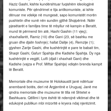
Haziz Gashi, kishte kundërshtuar fuqishëm ideologjinë
komuniste. Për qëndrimet e tija antikomuniste, ai ishte
dënuar me vdekje në mungesë, sapo komunistët morën
pushtetin dhe vunë nën sundim gjithë Shqipërinë. Ndër
pjesëtarët e familjes time të mbyllur në kampin e Beratit,
mund të përmend tim atë, Haxhi Gashin (11 vjeç);
xhaxhallarët, Ramiz (10) dhe Gani (23, së bashku me
gruan dhe djalin foshnje); hallat Dalije (4), Remzije (1);
gjyshen Zarije Gashi, dhe kushërinjtë e pare te babait tim,
Shaqir Gashi, Gafurr Spahija dhe Kadishe Spahija. Dy nga
kushërinjtë e vegjël, Lutfi (djali i xhaxhait Gani) dhe
Kadishe (vajza e Prof. Miftar Spahija) vdiqën brenda kampit
të Beratit.
Memoriale dhe muzeume të Holokaustit janë ndërtuar
anembanë botës, deri në Argjentinë e Uruguaj. Janë me
qindra memoriale dhe muzeume të tilla në Shtetet e
Bashkuara. Qëllimi i tyre është të nderojnë viktimat dhe të
edukojnë publikun mbi mizoritë e kryera ndaj njerëzimit.