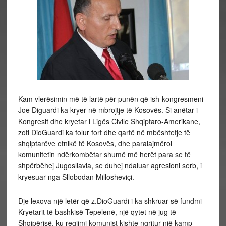
Kam vlerësimin më të lartë për punën që ish-kongresmeni
Joe Diguardi ka kryer në mbrojtje të Kosovës. Si anëtar i
Kongresit dhe kryetar i Ligës Civile Shqiptaro-Amerikane,
zoti DioGuardi ka folur fort dhe qartë në mbështetje të
shqiptarëve etnikë të Kosovës, dhe paralajmëroi
komunitetin ndërkombëtar shumë më herët para se të
shpërbëhej Jugosllavia, se duhej ndaluar agresioni serb, i
kryesuar nga Sllobodan Millosheviçi.
Dje lexova një letër që z.DioGuardi i ka shkruar së fundmi
Kryetarit të bashkisë Tepelenë, një qytet në jug të
Shqipërisë, ku regjimi komunist kishte ngritur një kamp