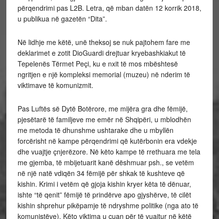
përqendrimi pas L2B. Letra, që mban datën 12 korrik 2018,
u publikua në gazetën “Dita”.
Në lidhje me këtë, unë theksoj se nuk pajtohem fare me
deklarimet e zotit DioGuardi drejtuar kryebashkiakut të
Tepelenës Tërmet Peçi, ku e nxit të mos mbështesë
ngritjen e një kompleksi memorial (muzeu) në nderim të
viktimave të komunizmit.
Pas Luftës së Dytë Botërore, me mijëra gra dhe fëmijë,
pjesëtarë të familjeve me emër në Shqipëri, u mblodhën
me metoda të dhunshme ushtarake dhe u mbyllën
forcërisht në kampe përqendrimi që kutërbonin era vdekje
dhe vuajtje çnjerëzore. Në këto kampe të rrethuara me tela
me gjemba, të mbijetuarit kanë dëshmuar psh., se vetëm
në një natë vdiqën 34 fëmijë për shkak të kushteve që
kishin. Krimi i vetëm që gjoja kishin kryer këta të dënuar,
ishte “të qenit” fëmijë të prindërve apo gjyshërve, të cilët
kishin shprehur pikëpamje të ndryshme politike (nga ato të
komunistëve). Këto viktima u çuan për të vuajtur në këtë