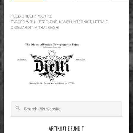
FILED UNDER:
POLITIKE
TAGGED WITH:
. TEPELENË
,
KAMPI I INTERNIST
,
LETRA E
DIOGUARDIT
,
MITHAT GASHI
ARTIKUJT E FUNDIT