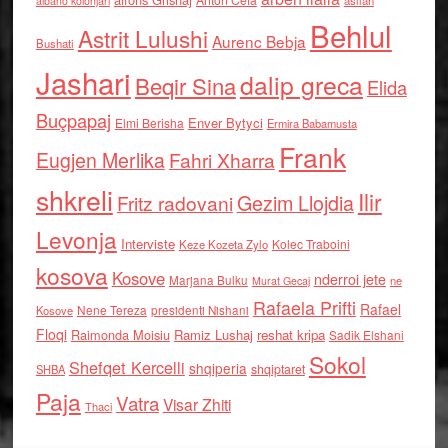
asllan
albano kolonjari
Behlul
Astrit Lulushi
Aurenc Bebja
Bushati
Jashari
dalip greca
Beqir Sina
Elida
Buçpapaj
Enver Bytyci
Elmi Berisha
Ermira Babamusta
Frank
Eugjen Merlika
Fahri Xharra
shkreli
Ilir
Gezim Llojdia
Fritz radovani
Levonja
Interviste
Kolec Traboini
Keze Kozeta Zylo
kosova
Kosove
nderroi jete
Marjana Bulku
ne
Murat Gecaj
Rafaela Prifti
Rafael
Nene Tereza
Kosove
presidenti Nishani
Floqi
Raimonda Moisiu
Ramiz Lushaj
reshat kripa
Sadik Elshani
Sokol
Shefqet Kercelli
shqiperia
shqiptaret
SHBA
Paja
Vatra
Visar Zhiti
Thaci