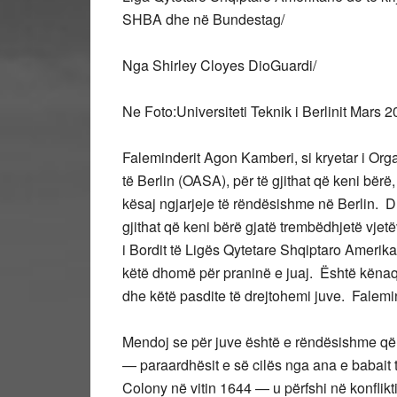
SHBA dhe në Bundestag/
Nga Shirley Cloyes DioGuardi/
Ne Foto:Universiteti Teknik i Berlinit Mars 2
Faleminderit Agon Kamberi, si kryetar i Or
të Berlin (OASA), për të gjithat që keni bë
kësaj ngjarjeje të rëndësishme në Berlin. Dh
gjithat që keni bërë gjatë trembëdhjetë vjetëv
i Bordit të Ligës Qytetare Shqiptaro Amerika
këtë dhomë për praninë e juaj. Është kënaqë
dhe këtë pasdite të drejtohemi juve. Falem
Mendoj se për juve është e rëndësishme që t
— paraardhësit e së cilës nga ana e babait
Colony në vitin 1644 — u përfshi në konflik