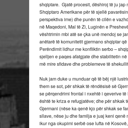
shqiptare. Gjatë procesit, dëshiroj të ju jap
Shqiptaro Amerikane për të sjellë pavarësi
perspektiva ime) dhe punën të cilën e vazhd
në Maqedoni, Mal të Zi, Luginën e Preshevë
vështrimin mbi atë se çka unë mendoj se ja
anëtarë të komunitetit gjermano shqiptar që t
Perëndimit lidhur me konfliktin serbo – shqi
sjelljen e paqes afatgjate dhe stabilitetin në B
më mire sfidave dhe problemeve të shekullit
Nuk jam duke u munduar që të bëj një lustr
them se sot, për shkak të rëndësisë së Gjer
se përqendrimi frontal i nxehtë i qeverive t
është te kriza e refugjatëve; dhe për shkak 
Gjermani (nëse ka qenë kjo për shkak se fami
sllave, nëse ju dhe familja e juaj keni qenë 
ikur nga okupimi serbë ose lufta në Kosovë, 