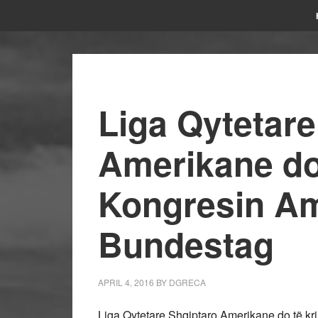
Liga Qytetare
Amerikane do
Kongresin Am
Bundestag
APRIL 4, 2016
BY
DGRECA
Liga Qytetare Shqiptaro Amerikane do të krij