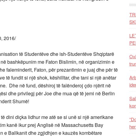
TR
SK
LE
0, 2016/
PE
ganisation të Studentëve dhe ish-Studentëve Shqiptarë
Oxh
rë, në bashkëpunim me Faton Bislimin, në organizimin e
tru
e faleminderit, Faton, për prezantimin e juaj dhe për të
e të fundit si një shok, këshilltar, dhe tani si një anëtar
Arb
iden
ne. Dhe në fund, dëshiroj të falënderoj çdo njërit në
si dhe privilegj për Joe dhe mua që të jemi në Berlin
Sal
inderit Shumë!
ko
ë dini diçka lidhur me atë se si unë si një amerikane
“Do
 tim kanë ikur prej Anglisë në Massachusetts Bay
her
tin e Ballkanit dhe zgjidhjen e kauzës kombëtare