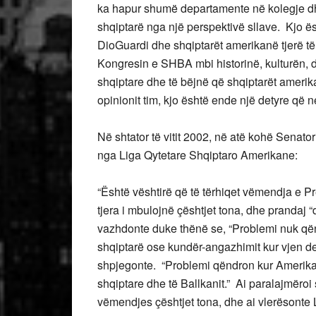
ka hapur shumë departamente në kolegje dhe
shqiptarë nga një perspektivë sllave. Kjo 
DioGuardi dhe shqiptarët amerikanë tjerë të
Kongresin e SHBA mbi historinë, kulturën, d
shqiptare dhe të bëjnë që shqiptarët ameri
opinionit tim, kjo është ende një detyre që 
Në shtator të vitit 2002, në atë kohë Senato
nga Liga Qytetare Shqiptaro Amerikane:
“Është vështirë që të tërhiqet vëmendja e 
tjera i mbulojnë çështjet tona, dhe prandaj “
vazhdonte duke thënë se, “Problemi nuk qën
shqiptarë ose kundër-angazhimit kur vjen der
shpjegonte. “Problemi qëndron kur Amerika 
shqiptare dhe të Ballkanit.” Ai paralajmëro
vëmendjes çështjet tona, dhe ai vlerësonte