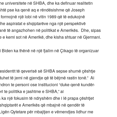
 universitete në SHBA, dhe ka definuar realitetin
është pse ka qenë aq e rëndësishme që Joseph
 formojnë një lobi në vitin 1989 që të edukojnë
he aspiratat e shqiptarëve nga një perspektivë
kanë të angazhohen në politikat e Amerikës. Dhe, sipas
ne e kemi sot në Amerikë, dhe kisha shtuar në Gjermani.
ri Biden ka thënë në një fjalim në Çikago të organizuar
Presidentit të qeverisë së SHBA sepse shumë çështje
duhet të jemi në gjendje që të bëjmë rastin tonë.” Ai
dron te personi ose institucioni “duke qenë kundër-
i te politika e jashtme e SHBA,” ai
ka një fokusim të ndryshëm dhe i lë prapa çështjet
i shqiptarët e Amerikës që mbajnë në qendër të
 Ligën Qytetare për mbajtjen e vëmendjes lidhur me