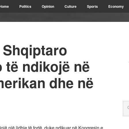
Home
Politics
Opinion
Culture
Sports
Economy
 Shqiptaro
 të ndikojë në
erikan dhe në
ojë një lidhje të fortë, duke ndikuar në Kongresin e