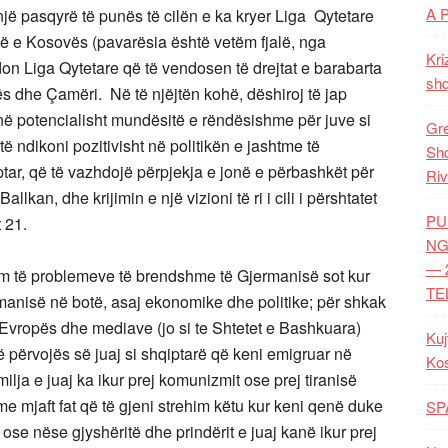
A 
 një pasqyrë të punës të cilën e ka kryer Liga Qytetare
në e Kosovës (pavarësia është vetëm fjalë, nga
Kri
on Liga Qytetare që të vendosen të drejtat e barabarta
shq
s dhe Çamëri. Në të njëjtën kohë, dëshiroj të jap
në potencialisht mundësitë e rëndësishme për juve si
Gre
ë ndikoni pozitivisht në politikën e jashtme të
Shq
ptar, që të vazhdojë përpjekja e jonë e përbashkët për
Riv
allkan, dhe krijimin e një vizioni të ri i cili i përshtatet
PU
 21.
NG
— 
im të problemeve të brendshme të Gjermanisë sot kur
TE
manisë në botë, asaj ekonomike dhe politike; për shkak
ë Evropës dhe mediave (jo si te Shtetet e Bashkuara)
Kuj
të përvojës së juaj si shqiptarë që keni emigruar në
Ko
lja e juaj ka ikur prej komunizmit ose prej tiranisë
me mjaft fat që të gjeni strehim këtu kur keni qenë duke
SP
ose nëse gjyshëritë dhe prindërit e juaj kanë ikur prej