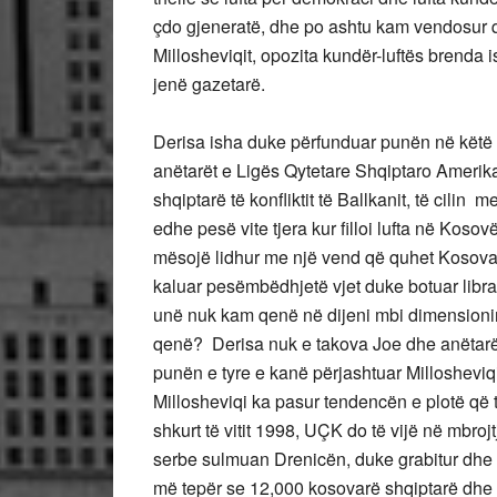
çdo gjeneratë, dhe po ashtu kam vendosur që
Millosheviqit, opozita kundër-luftës brenda 
jenë gazetarë.
Derisa isha duke përfunduar punën në këtë l
anëtarët e Ligës Qytetare Shqiptaro Amerik
shqiptarë të konfliktit të Ballkanit, të cil
edhe pesë vite tjera kur filloi lufta në Koso
mësojë lidhur me një vend që quhet Kosova
kaluar pesëmbëdhjetë vjet duke botuar libra
unë nuk kam qenë në dijeni mbi dimensionin 
qenë? Derisa nuk e takova Joe dhe anëtarët
punën e tyre e kanë përjashtuar Milloshevi
Millosheviqi ka pasur tendencën e plotë që 
shkurt të vitit 1998, UÇK do të vijë në mbroj
serbe sulmuan Drenicën, duke grabitur dhe 
më tepër se 12,000 kosovarë shqiptarë dhe 