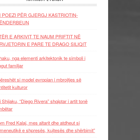
I POEZI PËR GJERGJ KASTRIOTIN-
ËNDERBEUN
TËR E ARKIVIT TE NAUM PRIFTIT NË
RVJETORIN E PARE TE DRAGO SILIQIT
aku, nga elementi arkitektonik te simboli i
ngut familjar
ëreshët si model evropian i mbrojtjes së
titetit kulturor
i Shijaku, “Diego Rivera” shqiptar i artit tonë
mbëtar
m Fred Kalaj, mes altarit dhe atdheut si
meneutikë e shpresës, kujtesës dhe shërbimit”