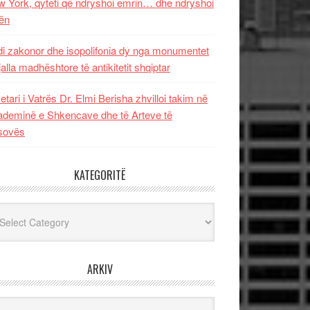
 York, qyteti që ndryshoi emrin… dhe ndryshoi
ën
i zakonor dhe isopolifonia dy nga monumentet
jalla madhështore të antikitetit shqiptar
etari i Vatrës Dr. Elmi Berisha zhvilloi takim në
deminë e Shkencave dhe të Arteve të
sovës
KATEGORITË
egoritë
ARKIV
iv