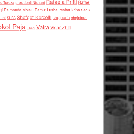
Rafaela Prifti
Rafael
e Tereza
presidenti Nishani
qi
Raimonda Moisiu
Ramiz Lushaj
reshat kripa
Sadik
Shefqet Kercelli
shqiperia
hani
shqiptaret
SHBA
kol Paja
Vatra
Visar Zhiti
Thaci