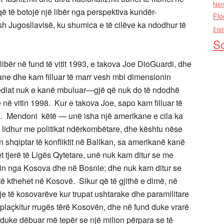
Nen
 të botojë një libër nga perspektiva kundër-
Flo
ish Jugosllavisë, ku shumica e të cilëve ka ndodhur të
Els
So
ibër në fund të vitit 1993, e takova Joe DioGuardi, dhe
ane dhe kam filluar të marr vesh mbi dimensionin
in mediat nuk e kanë mbuluar—gjë që nuk do të ndodhë
vë në vitin 1998. Kur e takova Joe, sapo kam filluar të
. Mendoni këtë — unë isha një amerikane e cila ka
 lidhur me politikat ndërkombëtare, dhe kështu nëse
shqiptar të konfliktit në Ballkan, sa amerikanë kanë
 tjerë të Ligës Qytetare, unë nuk kam ditur se me
qin nga Kosova dhe në Bosnie; dhe nuk kam ditur se
të kthehet në Kosovë. Sikur që të gjithë e dimë, në
tje të kosovarëve kur trupat ushtarake dhe paramilitare
plaçkitur rrugës tërë Kosovën, dhe në fund duke vrarë
duke dëbuar më tepër se një milion përpara se të