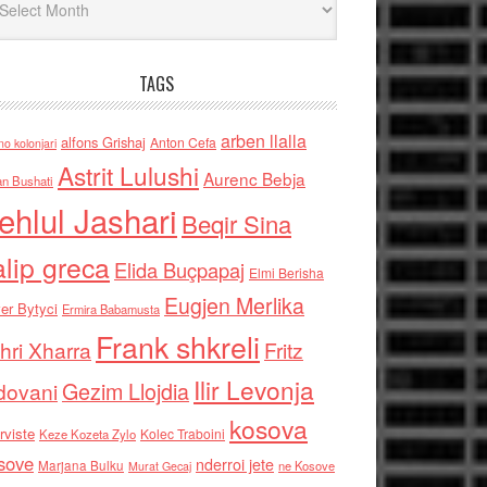
TAGS
arben llalla
alfons Grishaj
Anton Cefa
no kolonjari
Astrit Lulushi
Aurenc Bebja
an Bushati
ehlul Jashari
Beqir Sina
alip greca
Elida Buçpapaj
Elmi Berisha
Eugjen Merlika
er Bytyci
Ermira Babamusta
Frank shkreli
hri Xharra
Fritz
Ilir Levonja
Gezim Llojdia
dovani
kosova
rviste
Kolec Traboini
Keze Kozeta Zylo
sove
nderroi jete
Marjana Bulku
ne Kosove
Murat Gecaj