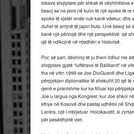
tokave shqiptare për shkak të vështirësive e
besoj se ne jemi në kulm të një epoke të re
epoke të vjetër ende nuk kanë vdekur, dhe v
duhet të arrijnë të japin fruta. Unë besoj se
kanë një përvojë dhe një perspektivë që sh
që të ndikojnë në rrjedhën e historisë.
Por, së pari, dëshiroj të ju them lidhur me 
shqiptare gjatë “luftërave të Ballkanit” në vi
tha në vitin 1999 se Joe DioGuardi dhe Liga
përpjekjen diplomatike të shekullit 20 që t
qenë e pranishme kur ka filluar kjo përpjek
Joe u largua nga Kongresi; kur Joe shkoi në
kthye në Kosovë dhe pastaj udhëtoi në Shqip
Lantos, një i mbijetuar Holokaustit, si zyrt
për pesëdhjetë vjet.