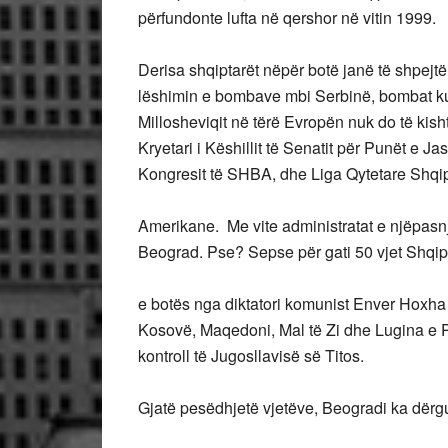
përfundonte lufta në qershor në vitin 1999.
Derisa shqiptarët nëpër botë janë të shpejtë 
lëshimin e bombave mbi Serbinë, bombat kurr
Millosheviqit në tërë Evropën nuk do të kis
Kryetari i Këshillit të Senatit për Punët e J
Kongresit të SHBA, dhe Liga Qytetare Shqi
Amerikane. Me vite administratat e njëpa
Beograd. Pse? Sepse për gati 50 vjet Shqipë
e botës nga diktatori komunist Enver Hoxha d
Kosovë, Maqedoni, Mal të Zi dhe Lugina e 
kontroll të Jugosllavisë së Titos.
Gjatë pesëdhjetë vjetëve, Beogradi ka dërgu