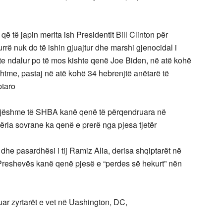
që të japin merita ish Presidentit Bill Clinton për
ë nuk do të ishin gjuajtur dhe marshi gjenocidal i
hte ndalur po të mos kishte qenë Joe Biden, në atë kohë
ashtme, pastaj në atë kohë 34 hebrenjtë anëtarë të
ptaro
snjëshme të SHBA kanë qenë të përqendruara në
ria sovrane ka qenë e prerë nga pjesa tjetër
he pasardhësi i tij Ramiz Alia, derisa shqiptarët në
Preshevës kanë qenë pjesë e “perdes së hekurt” nën
ar zyrtarët e vet në Uashington, DC,