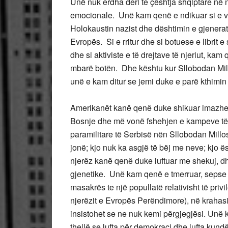
Unë nuk erdha deri te çështja shqiptare në
emocionale. Unë kam qenë e ndikuar si e v
Holokaustin nazist dhe dështimin e gjenerat
Evropës. Si e rritur dhe si botuese e librit
dhe si aktiviste e të drejtave të njeriut, kam
mbarë botën. Dhe kështu kur Sllobodan Millo
unë e kam ditur se jemi duke e parë kthimin 
Amerikanët kanë qenë duke shikuar imazhet n
Bosnje dhe më vonë fshehjen e kampeve të 
paramilitare të Serbisë nën Sllobodan Millos
jonë; kjo nuk ka asgjë të bëj me neve; kjo ë
njerëz kanë qenë duke luftuar me shekuj, dh
gjenetike. Unë kam qenë e tmerruar, sepse 
masakrës te një popullatë relativisht të pri
njerëzit e Evropës Perëndimore), në krahasi
insistohet se ne nuk kemi përgjegjësi. Unë
thellë se lufta për demokraci dhe lufta kundë