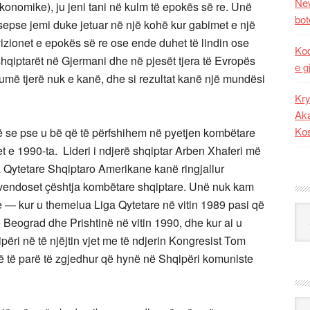
New
konomike), ju jeni tani në kulm të epokës së re. Unë
bot
 sepse jemi duke jetuar në një kohë kur gabimet e një
izionet e epokës së re ose ende duhet të lindin ose
Kod
 shqiptarët në Gjermani dhe në pjesët tjera të Evropës
e g
umë tjerë nuk e kanë, dhe si rezultat kanë një mundësi
Kry
Aka
Ko
atë se pse u bë që të përfshihem në pyetjen kombëtare
tet e 1990-ta. Lideri i ndjerë shqiptar Arben Xhaferi më
 Qytetare Shqiptaro Amerikane kanë ringjallur
ë vendoset çështja kombëtare shqiptare. Unë nuk kam
je — kur u themelua Liga Qytetare në vitin 1989 pasi që
Kat
 Beograd dhe Prishtinë në vitin 1990, dhe kur ai u
ëri në të njëjtin vjet me të ndjerin Kongresist Tom
arë të parë të zgjedhur që hynë në Shqipëri komuniste
Ark