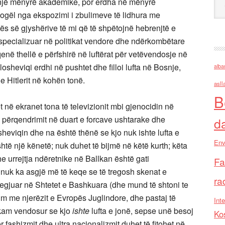
 një mënyrë akademike, por erdha në mënyrë
ogël nga ekspozimi i zbulimeve të lidhura me
ës së gjyshërive të mi që të shpëtojnë hebrenjtë e
 e specializuar në politikat vendore dhe ndërkombëtare
 qenë thellë e përfshirë në luftërat për vetëvendosje në
sheviqi erdhi në pushtet dhe filloi lufta në Bosnje,
alba
e Hitlerit në kohën tonë.
asll
B
ë ekranet tona të televizionit mbi gjenocidin në
përqendrimit në duart e forcave ushtarake dhe
d
heviqin dhe na është thënë se kjo nuk ishte lufta e
Env
shtë një kënetë; nuk duhet të bijmë në këtë kurth; këta
e urrejtja ndëretnike në Ballkan është gati
Fa
nuk ka asgjë më të keqe se të tregosh skenat e
ra
vilegjuar në Shtetet e Bashkuara (dhe mund të shtoni te
m me njerëzit e Evropës Juglindore, dhe pastaj të
Inte
 kam vendosur se kjo
ishte
lufta e jonë, sepse unë besoj
Ko
r fashizmit dhe ultra nacionalizmit duhet të fitohet në