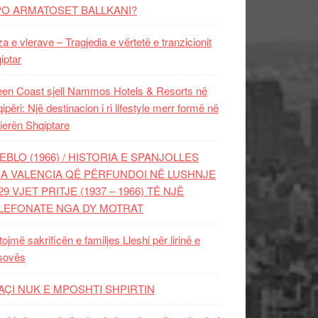
PO ARMATOSET BALLKANI?
za e vlerave – Tragjedia e vërtetë e tranzicionit
iptar
en Coast sjell Nammos Hotels & Resorts në
ipëri: Një destinacion i ri lifestyle merr formë në
ierën Shqiptare
EBLO (1966) / HISTORIA E SPANJOLLES
A VALENCIA QË PËRFUNDOI NË LUSHNJE
29 VJET PRITJE (1937 – 1966) TË NJË
LEFONATE NGA DY MOTRAT
tojmë sakrificën e familjes Lleshi për lirinë e
sovës
AÇI NUK E MPOSHTI SHPIRTIN