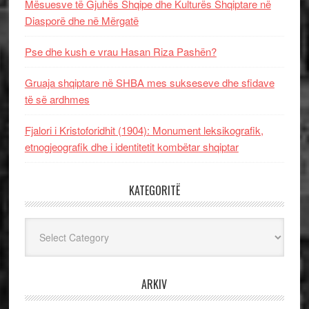
Mësuesve të Gjuhës Shqipe dhe Kulturës Shqiptare në
Diasporë dhe në Mërgatë
Pse dhe kush e vrau Hasan Riza Pashën?
Gruaja shqiptare në SHBA mes sukseseve dhe sfidave
të së ardhmes
Fjalori i Kristoforidhit (1904): Monument leksikografik,
etnogjeografik dhe i identitetit kombëtar shqiptar
KATEGORITË
Kategoritë
ARKIV