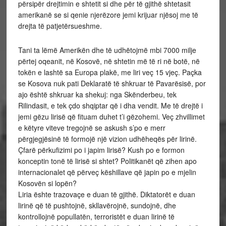
përsipër drejtimin e shtetit si dhe për të gjithë shtetasit
amerikanë se si qenie njerëzore jemi krijuar njësoj me të
drejta të patjetërsueshme.
Tani ta lëmë Amerikën dhe të udhëtojmë mbi 7000 milje
përtej oqeanit, në Kosovë, në shtetin më të ri në botë, në
tokën e lashtë sa Europa plakë, me liri veç 15 vjeç. Paçka
se Kosova nuk pati Deklaratë të shkruar të Pavarësisë, por
ajo është shkruar ka shekuj: nga Skënderbeu, tek
Rilindasit, e tek çdo shqiptar që i dha vendit. Me të drejtë i
jemi gëzu lirisë që fituam duhet t’i gëzohemi. Veç zhvillimet
e këtyre viteve tregojnë se askush s’po e merr
përgjegjësinë të formojë një vizion udhëheqës për lirinë.
Çfarë përkufizimi po i japim lirisë? Kush po e formon
konceptin tonë të lirisë si shtet? Politikanët që zihen apo
internacionalet që përveç këshillave që japin po e mjelin
Kosovën si lopën?
Liria ështe trazovaçe e duan të gjithë. Diktatorët e duan
lirinë që të pushtojnë, skllavërojnë, sundojnë, dhe
kontrollojnë popullatën, terroristët e duan lirinë të