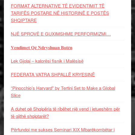
FORMAT ALTERNATIVE TË EVIDENTIMIT TË
TARIFËS POSTARE NË HISTORINË E POSTËS
SHQIPTARE
NJË SPROVË E GUXIMSHME PERFORMIZMI…
𝐕𝐞𝐧𝐝𝐢𝐦𝐞𝐭 𝐐𝐞̈ 𝐍𝐝𝐫𝐲𝐬𝐡𝐮𝐚𝐧 𝐁𝐨𝐭𝐞̈𝐧
Lek Gjolaj – kalorësi fisnik i Malësisë
FEDERATA VATRA SHPALLË KRYESINË
“Pinocchio’s Harvard” by Tertini Set to Make a Global
Slice
A duhet që Shqipëria të ribëhet një vend i jetueshëm për
të gjithë shqiptarët?
Përfundoi me sukses Seminari XIX Mbarëkombëtar i