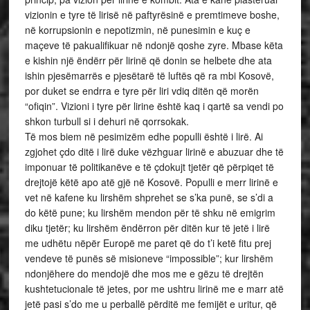
vizionin e tyre të lirisë në paftyrësinë e premtimeve boshe,
në korrupsionin e nepotizmin, në punesimin e kuç e
maçeve të pakualifikuar në ndonjë qoshe zyre. Mbase këta
e kishin një ëndërr për lirinë që donin se helbete dhe ata
ishin pjesëmarrës e pjesëtarë të luftës që ra mbi Kosovë,
por duket se endrra e tyre për liri vdiq ditën që morën
“ofiqin”. Vizioni i tyre për lirine është kaq i qartë sa vendi po
shkon turbull si i dehuri në qorrsokak.
Të mos biem në pesimizëm edhe populli është i lirë. Ai
zgjohet çdo ditë i lirë duke vëzhguar lirinë e abuzuar dhe të
imponuar të politikanëve e të çdokujt tjetër që përpiqet të
drejtojë këtë apo atë gjë në Kosovë. Populli e merr lirinë e
vet në kafene ku lirshëm shprehet se s’ka punë, se s’di a
do këtë pune; ku lirshëm mendon për të shku në emigrim
diku tjetër; ku lirshëm ëndërron për ditën kur të jetë i lirë
me udhëtu nëpër Europë me paret që do t’i ketë fitu prej
vendeve të punës së misioneve “impossible”; kur lirshëm
ndonjëhere do mendojë dhe mos me e gëzu të drejtën
kushtetucionale të jetes, por me ushtru lirinë me e marr atë
jetë pasi s’do me u perballë përditë me femijët e uritur, që