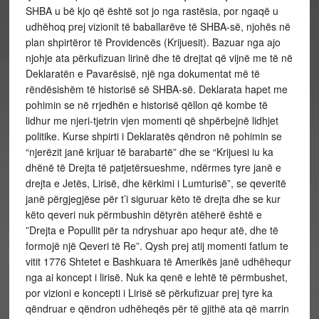
SHBA u bë kjo që është sot jo nga rastësia, por ngaqë u
udhëhoq prej vizionit të baballarëve të SHBA-së, njohës në
plan shpirtëror të Providencës (Krijuesit). Bazuar nga ajo
njohje ata përkufizuan lirinë dhe të drejtat që vijnë me të në
Deklaratën e Pavarësisë, një nga dokumentat më të
rëndësishëm të historisë së SHBA-së. Deklarata hapet me
pohimin se në rrjedhën e historisë qëllon që kombe të
lidhur me njeri-tjetrin vjen momenti që shpërbejnë lidhjet
politike. Kurse shpirti i Deklaratës qëndron në pohimin se
“njerëzit janë krijuar të barabartë” dhe se “Krijuesi iu ka
dhënë të Drejta të patjetërsueshme, ndërmes tyre janë e
drejta e Jetës, Lirisë, dhe kërkimi i Lumturisë”, se qeveritë
janë përgjegjëse për t’i siguruar këto të drejta dhe se kur
këto qeveri nuk përmbushin dëtyrën atëherë është e
”Drejta e Popullit për ta ndryshuar apo hequr atë, dhe të
formojë një Qeveri të Re”. Qysh prej atij momenti fatlum te
vitit 1776 Shtetet e Bashkuara të Amerikës janë udhëhequr
nga ai koncept i lirisë. Nuk ka qenë e lehtë të përmbushet,
por vizioni e koncepti i Lirisë së përkufizuar prej tyre ka
qëndruar e qëndron udhëheqës për të gjithë ata që marrin