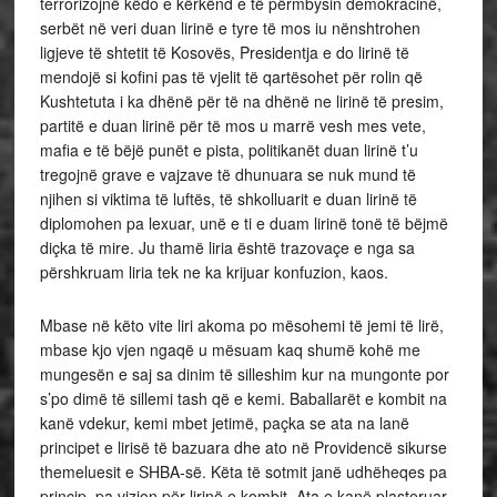
terrorizojnë këdo e kërkënd e të përmbysin demokracinë,
serbët në veri duan lirinë e tyre të mos iu nënshtrohen
ligjeve të shtetit të Kosovës, Presidentja e do lirinë të
mendojë si kofini pas të vjelit të qartësohet për rolin që
Kushtetuta i ka dhënë për të na dhënë ne lirinë të presim,
partitë e duan lirinë për të mos u marrë vesh mes vete,
mafia e të bëjë punët e pista, politikanët duan lirinë t’u
tregojnë grave e vajzave të dhunuara se nuk mund të
njihen si viktima të luftës, të shkolluarit e duan lirinë të
diplomohen pa lexuar, unë e ti e duam lirinë tonë të bëjmë
diçka të mire. Ju thamë liria është trazovaçe e nga sa
përshkruam liria tek ne ka krijuar konfuzion, kaos.
Mbase në këto vite liri akoma po mësohemi të jemi të lirë,
mbase kjo vjen ngaqë u mësuam kaq shumë kohë me
mungesën e saj sa dinim të silleshim kur na mungonte por
s’po dimë të sillemi tash që e kemi. Baballarët e kombit na
kanë vdekur, kemi mbet jetimë, paçka se ata na lanë
principet e lirisë të bazuara dhe ato në Providencë sikurse
themeluesit e SHBA-së. Këta të sotmit janë udhëheqes pa
princip, pa vizion për lirinë e kombit. Ata e kanë plasteruar