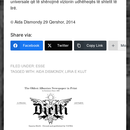
universale që të shënojmë vizionin udhëheqës të shtetit të
lirë.
© Aida Dismondy 29 Qershor, 2014
Share via:
Facebook
Twitter
Copy Link
More
FILED UNDER:
ESSE
TAGGED WITH:
AIDA DISMONDY
,
LIRIA E KUJT