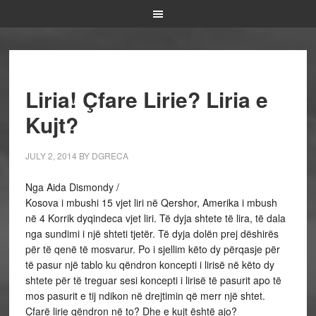
Liria! Çfare Lirie? Liria e
Kujt?
JULY 2, 2014
BY
DGRECA
Nga Aida Dismondy /
Kosova i mbushi 15 vjet liri në Qershor, Amerika i mbush
në 4 Korrik dyqindeca vjet liri. Të dyja shtete të lira, të dala
nga sundimi i një shteti tjetër. Të dyja dolën prej dëshirës
për të qenë të mosvarur. Po i sjellim këto dy përqasje për
të pasur një tablo ku qëndron koncepti i lirisë në këto dy
shtete për të treguar sesi koncepti i lirisë të pasurit apo të
mos pasurit e tij ndikon në drejtimin që merr një shtet.
Çfarë lirie qëndron në to? Dhe e kujt është ajo?