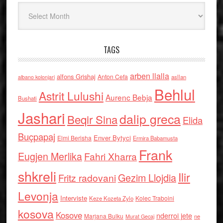
Arkiv
TAGS
arben llalla
alfons Grishaj
Anton Cefa
asllan
albano kolonjari
Behlul
Astrit Lulushi
Aurenc Bebja
Bushati
Jashari
dalip greca
Beqir Sina
Elida
Buçpapaj
Enver Bytyci
Elmi Berisha
Ermira Babamusta
Frank
Eugjen Merlika
Fahri Xharra
shkreli
Ilir
Gezim Llojdia
Fritz radovani
Levonja
Interviste
Kolec Traboini
Keze Kozeta Zylo
kosova
Kosove
nderroi jete
Marjana Bulku
ne
Murat Gecaj