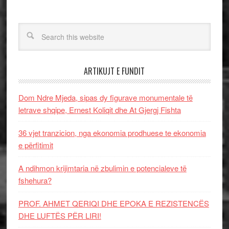
ARTIKUJT E FUNDIT
Dom Ndre Mjeda, sipas dy figurave monumentale të
letrave shqipe, Ernest Koliqit dhe At Gjergj Fishta
36 vjet tranzicion, nga ekonomia prodhuese te ekonomia
e përfitimit
A ndihmon krijimtaria në zbulimin e potencialeve të
fshehura?
PROF. AHMET QERIQI DHE EPOKA E REZISTENCЁS
DHE LUFTЁS PЁR LIRI!