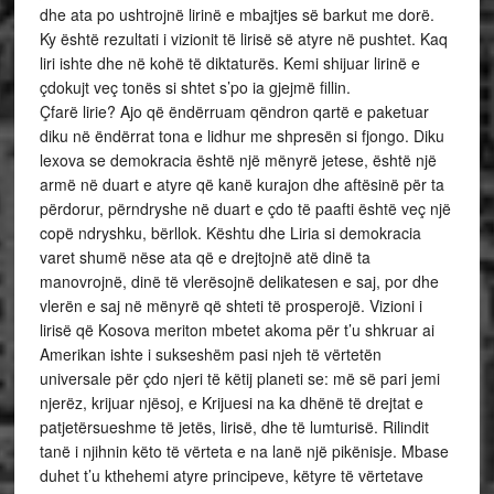
dhe ata po ushtrojnë lirinë e mbajtjes së barkut me dorë.
Ky është rezultati i vizionit të lirisë së atyre në pushtet. Kaq
liri ishte dhe në kohë të diktaturës. Kemi shijuar lirinë e
çdokujt veç tonës si shtet s’po ia gjejmë fillin.
Çfarë lirie? Ajo që ëndërruam qëndron qartë e paketuar
diku në ëndërrat tona e lidhur me shpresën si fjongo. Diku
lexova se demokracia është një mënyrë jetese, është një
armë në duart e atyre që kanë kurajon dhe aftësinë për ta
përdorur, përndryshe në duart e çdo të paafti është veç një
copë ndryshku, bërllok. Kështu dhe Liria si demokracia
varet shumë nëse ata që e drejtojnë atë dinë ta
manovrojnë, dinë të vlerësojnë delikatesen e saj, por dhe
vlerën e saj në mënyrë që shteti të prosperojë. Vizioni i
lirisë që Kosova meriton mbetet akoma për t’u shkruar ai
Amerikan ishte i sukseshëm pasi njeh të vërtetën
universale për çdo njeri të këtij planeti se: më së pari jemi
njerëz, krijuar njësoj, e Krijuesi na ka dhënë të drejtat e
patjetërsueshme të jetës, lirisë, dhe të lumturisë. Rilindit
tanë i njihnin këto të vërteta e na lanë një pikënisje. Mbase
duhet t’u kthehemi atyre principeve, këtyre të vërtetave