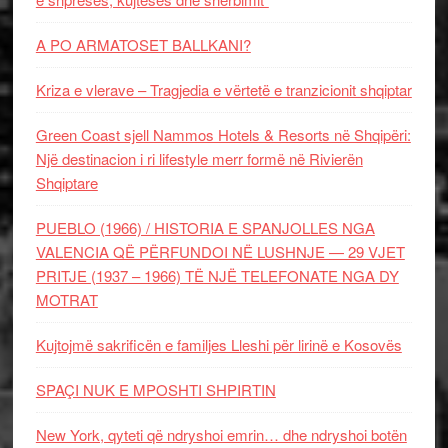
A PO ARMATOSET BALLKANI?
Kriza e vlerave – Tragjedia e vërtetë e tranzicionit shqiptar
Green Coast sjell Nammos Hotels & Resorts në Shqipëri:
Një destinacion i ri lifestyle merr formë në Rivierën
Shqiptare
PUEBLO (1966) / HISTORIA E SPANJOLLES NGA
VALENCIA QË PËRFUNDOI NË LUSHNJE — 29 VJET
PRITJE (1937 – 1966) TË NJË TELEFONATE NGA DY
MOTRAT
Kujtojmë sakrificën e familjes Lleshi për lirinë e Kosovës
SPAÇI NUK E MPOSHTI SHPIRTIN
New York, qyteti që ndryshoi emrin… dhe ndryshoi botën