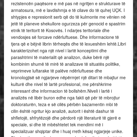
rezistencën paqësore e më pas në ngritjen e strukturave të
armatosura, më e lavdishmja e të cilave do të quhej UÇK. I
shtypjes e represionit serb që do të kulmonte me vënien në
jetë të planeve shekullore ogurzeza për genocid e spastrim
etnik të teritorit të Kosovës. I ndarjes teritoriale dhe
vendosjes së forcave ndërluftuese. Dhe informacione të
tjera që e bëjnë librin tërheqës dhe të lexueshëm lehtë.Libri
karakterizohet nga një nivel i lartë konceptimi dhe
parashtrimi të materialit që analizon, duke bërë një
kombinim shumë të mirë të analizave të situatës politike,
veprimeve luftarake të palëve ndërluftuese dhe
kronologjisë së ngjarjeve nëpërmjet një ditari të mbajtur me
kulturë dhe nivel të lartë profesional, me përshkrime
interesant dhe informacion të bollshëm.Niveli i lartë i
analizës në libër buron edhe nga fakti që për të mbrojtur
doktoraturën, teza e së cilës përbën bazamentin mbi të
cilin është ngritur kjo analizë, autorit i është dashur të
shfletojë, shfrytëzojë dhe përdorë një literaturë të gjerë e
speciale, si dhe të mbështetet tek mendimi më i
specializuar shqiptar dhe i huaj rreth kësaj ngjarjeje unike.