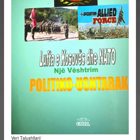
Veri Talushllari/