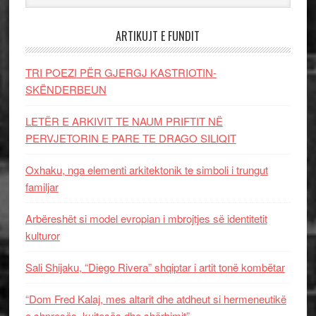
ARTIKUJT E FUNDIT
TRI POEZI PËR GJERGJ KASTRIOTIN-
SKËNDERBEUN
LETËR E ARKIVIT TE NAUM PRIFTIT NË
PERVJETORIN E PARE TE DRAGO SILIQIT
Oxhaku, nga elementi arkitektonik te simboli i trungut
familjar
Arbëreshët si model evropian i mbrojtjes së identitetit
kulturor
Sali Shijaku, “Diego Rivera” shqiptar i artit tonë kombëtar
“Dom Fred Kalaj, mes altarit dhe atdheut si hermeneutikë
e shpresës, kujtesës dhe shërbimit”