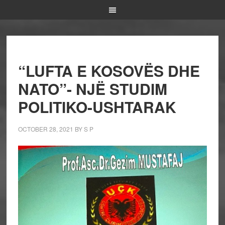
“LUFTA E KOSOVËS DHE
NATO”- NJË STUDIM
POLITIKO-USHTARAK
OCTOBER 28, 2021
BY
S P