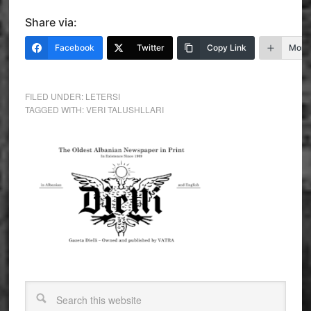
Share via:
Facebook
Twitter
Copy Link
More
FILED UNDER:
LETERSI
TAGGED WITH:
VERI TALUSHLLARI