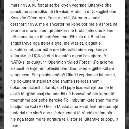
mars 1999, ku forcat serbe kryen veprime luftarake dhe
spastrime sporadike në Drenicë, Rrafshin e Dukagjinit dhe
Kosovën Qëndrore.-Faza e tretë, 24 mars – mesi i
qershorit 1999, më e shkurtër në kohë por më e ashpra në
veprime dhe luftime, që përkon me brutalitetin dhe krimet
më monstruoze të serbëve, me dëbimin e 1.5 milion
shqiptarëve nga trojet e tyre, me vrasjet, djegiet e
shkatërrimet, por edhe me intensifikimin e veprimeve
luftarake të UÇK-së dhe fushatën e goditjes ajrore të
NATO-s, të quajtur “ Operation “Allied Force””.Po ja lemë
lexuesit të hyjë në hollësitë dhe dinamikën e gjithë këtyre
veprimeve. Por po shtojmë që Ditari i veprimeve luftarake,
një dokument standart dhe shumë i rëndësishëm i
dokumentacionit luftarak, do t’i japë lexuesit një pamje të
gjallë të gjithë asaj çka ndodhi në Kosovë në ato kohra të
tmerrshme por edhe heroike.Po i mbyllim këto shënime me
bindjen se Kol.(R) Gëzim Mustafaj na ka dhënë në duar një
material me vlerë dhe një dokument të rëndësishëm për
një nga faqet më të ndritura të Historisë luftarake të popullit
tonë.