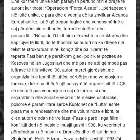
Dhe kur them unike kam parasysh përfundimin e drejtë të
autorit kur thotë: “Operacioni “Forca Aleate” …përfaqëson
një luftë unike, e para dhe e vetmja që ka zhvilluar Aleanca
Euroatlantike, luftë që tregon fuqinë dhe vendosmërinë e
saj për dënimin e dhunës, terrorit shtetëror dhe
genocidit…”Nëse do t’i hidhnim një vështrim strukturës dhe
kapitujve të librit, do të thoshim se autori na ka dhënë një
tekst të strukturuar mirë, konçiz dhe pa “ujëra” të
tepërta.Pasi bën një përshkrim gjeo- politik të pozitës së
Kosovës në ish Jugosllavi dhe më pas në atë që mbeti pas
luftrave të fillimviteve ‘90, autori meret gjerësisht me
organizimin e teatrit të luftës, përbërjen dhe vendosjen e
forcave, duke na dhënë një pasqyrë të organizimit të UÇK-
së dhe më pas vendosjen e saj në terren, si dhe
organizimin dhe zonat e veprimit të njësive ushtarake,
policore e paramilitare serbe.Kuptohet që “Lufta” është
pjesa më e rëndësishme dhe më voluminoze e librit, të
cilën autori e ndan në tre faza:-Faza e parë : nga fillimi i
konfliktit deri në mesin e muajit gusht 1998, ku veprimet u
përqëndruan në rajonin e Drenicës dhe në kufirin me
Shqipërinë, Pejë- Prizren.-Faza e dytë: vjeshtë 1998-24