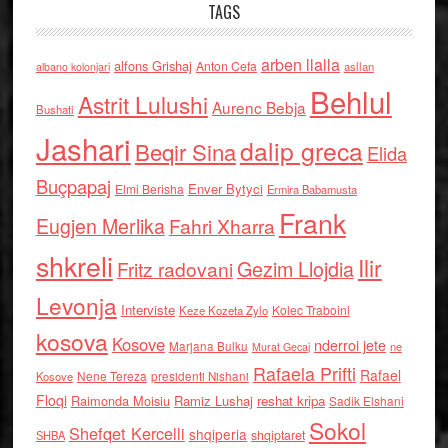
TAGS
arben llalla
alfons Grishaj
Anton Cefa
asllan
albano kolonjari
Behlul
Astrit Lulushi
Aurenc Bebja
Bushati
Jashari
dalip greca
Beqir Sina
Elida
Buçpapaj
Enver Bytyci
Elmi Berisha
Ermira Babamusta
Frank
Eugjen Merlika
Fahri Xharra
shkreli
Ilir
Gezim Llojdia
Fritz radovani
Levonja
Interviste
Kolec Traboini
Keze Kozeta Zylo
kosova
Kosove
nderroi jete
Marjana Bulku
ne
Murat Gecaj
Rafaela Prifti
Rafael
Nene Tereza
Kosove
presidenti Nishani
Floqi
Raimonda Moisiu
Ramiz Lushaj
reshat kripa
Sadik Elshani
Sokol
Shefqet Kercelli
shqiperia
shqiptaret
SHBA