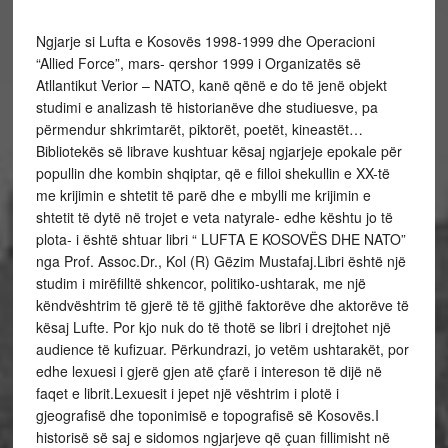
Ngjarje si Lufta e Kosovës 1998-1999 dhe Operacioni
“Allied Force”, mars- qershor 1999 i Organizatës së
Atllantikut Verior – NATO, kanë qënë e do të jenë objekt
studimi e analizash të historianëve dhe studiuesve, pa
përmendur shkrimtarët, piktorët, poetët, kineastët…
Bibliotekës së librave kushtuar kësaj ngjarjeje epokale për
popullin dhe kombin shqiptar, që e filloi shekullin e XX-të
me krijimin e shtetit të parë dhe e mbylli me krijimin e
shtetit të dytë në trojet e veta natyrale- edhe kështu jo të
plota- i është shtuar libri “ LUFTA E KOSOVËS DHE NATO”
nga Prof. Assoc.Dr., Kol (R) Gëzim Mustafaj.Libri është një
studim i mirëfilltë shkencor, politiko-ushtarak, me një
këndvështrim të gjerë të të gjithë faktorëve dhe aktorëve të
kësaj Lufte. Por kjo nuk do të thotë se libri i drejtohet një
audience të kufizuar. Përkundrazi, jo vetëm ushtarakët, por
edhe lexuesi i gjerë gjen atë çfarë i intereson të dijë në
faqet e librit.Lexuesit i jepet një vështrim i plotë i
gjeografisë dhe toponimisë e topografisë së Kosovës.I
historisë së saj e sidomos ngjarjeve që çuan fillimisht në