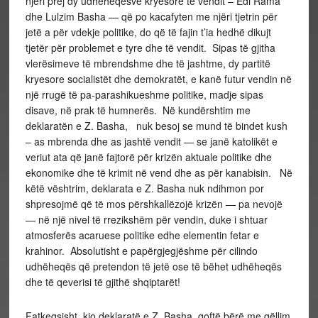
njëri prej dy udhëheqësve kryesorë të vendit – Edi Rama
dhe Lulzim Basha — që po kacafyten me njëri tjetrin për
jetë a për vdekje politike, do që të fajin t’ia hedhë dikujt
tjetër për problemet e tyre dhe të vendit. Sipas të gjitha
vlerësimeve të mbrendshme dhe të jashtme, dy partitë
kryesore socialistët dhe demokratët, e kanë futur vendin në
një rrugë të pa-parashikueshme politike, madje sipas
disave, në prak të humnerës. Në kundërshtim me
deklaratën e Z. Basha, nuk besoj se mund të bindet kush
– as mbrenda dhe as jashtë vendit — se janë katolikët e
veriut ata që janë fajtorë për krizën aktuale politike dhe
ekonomike dhe të krimit në vend dhe as për kanabisin. Në
këtë vështrim, deklarata e Z. Basha nuk ndihmon por
shpresojmë që të mos përshkallëzojë krizën — pa nevojë
— në një nivel të rrezikshëm për vendin, duke i shtuar
atmosferës acaruese politike edhe elementin fetar e
krahinor. Absolutisht e papërgjegjëshme për cilindo
udhëheqës që pretendon të jetë ose të bëhet udhëheqës
dhe të qeverisi të gjithë shqiptarët!
Fatkeqsisht, kjo deklaratë e Z. Basha, qoftë bërë me qëllim