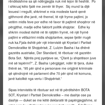
rëndësishme sa që ndërgjegjia nuk më lejon të heshtë. Po
i shkruaj këto fjalë me zemër të thyer. Siç mund ta dijë
lexuesi i rregullt, shkrimet e mia modeste kanë qenë
gjithmonë dhe janë, në themel, të një fryme pajtimi, jo
vetëm midis feve por edhe në favor të pajtimit shoqëror në
përgjithsi, madje edhe faktorit politik shqiptar. Edhe ky
shkrim modest është në të njëjtën frymë, në një frymë
pajtimi e vëllazrimi midis shqiptarëve, sepse tjetër rrugë
nuk ka.Fjala është për një intervistë që Kryetari i Partisë
Demokratike të Shqipërisë, Z. Lulzim Basha i ka dhënë
gazetës austriake, Der Standard, të ribotuar në gazetën
Bota Sot. Njërës prej pyetjeve se, “Çfarë ju shqetëson juve
më së tepërmi?”, Z. Basha i përgjigjet, ndër të tjera, duke
thënë se, “95 për qind e personave me origjinë kriminale
që qëndrojnë në parlament dhe 70 për qind në komuna,
janë katolikë nga veriu i Shqipërisë.”
Sipas intervistës të ribotuar sot në të përditshëm BOTA
SOT, Kryetari i Partisë Demokratike – me dashje ose pa
dashje — duket se me këtë deklaratë të papërgjegjshme, si