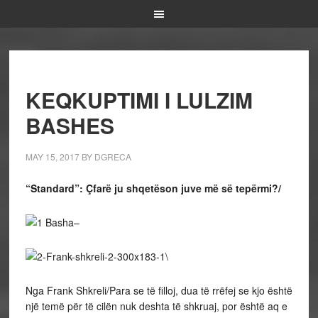
KEQKUPTIMI I LULZIM
BASHES
MAY 15, 2017
BY
DGRECA
“Standard”: Çfarë ju shqetëson juve më së tepërmi?/
–
\
Nga Frank Shkreli/Para se të filloj, dua të rrëfej se kjo është
një temë për të cilën nuk deshta të shkruaj, por është aq e