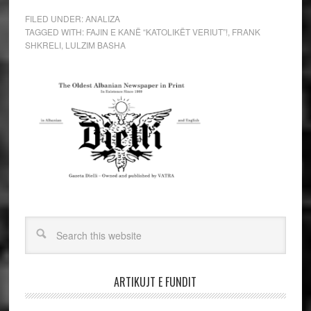
FILED UNDER:
ANALIZA
TAGGED WITH:
FAJIN E KANË “KATOLIKËT VERIUT”!
,
FRANK
SHKRELI
,
LULZIM BASHA
ARTIKUJT E FUNDIT