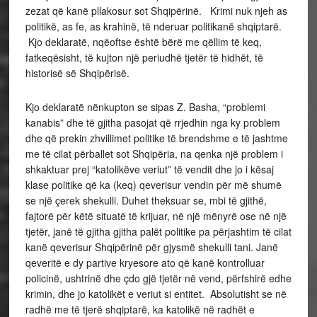
zezat që kanë pllakosur sot Shqipërinë. Krimi nuk njeh as
politikë, as fe, as krahinë, të nderuar politikanë shqiptarë.
Kjo deklaratë, nqëoftse është bërë me qëllim të keq,
fatkeqësisht, të kujton një periudhë tjetër të hidhët, të
historisë së Shqipërisë.
Kjo deklaratë nënkupton se sipas Z. Basha, “problemi
kanabis” dhe të gjitha pasojat që rrjedhin nga ky problem
dhe që prekin zhvillimet politike të brendshme e të jashtme
me të cilat përballet sot Shqipëria, na qenka një problem i
shkaktuar prej “katolikëve veriut” të vendit dhe jo i kësaj
klase politike që ka (keq) qeverisur vendin për më shumë
se një çerek shekulli. Duhet theksuar se, mbi të gjithë,
fajtorë për këtë situatë të krijuar, në një mënyrë ose në një
tjetër, janë të gjitha gjitha palët politike pa përjashtim të cilat
kanë qeverisur Shqipërinë për gjysmë shekulli tani. Janë
qeveritë e dy partive kryesore ato që kanë kontrolluar
policinë, ushtrinë dhe çdo gjë tjetër në vend, përfshirë edhe
krimin, dhe jo katolikët e veriut si entitet. Absolutisht se në
radhë me të tjerë shqiptarë, ka katolikë në radhët e