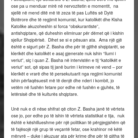
ose pa u menduar mirë në nervozitetin e momentit, na
sjellë në mend ditë më të zeza të pas Luftës së Dytë
Botërore dhe të regjimit komunist, kur katolikët dhe Kisha
Katolike akuzoheshin si forca “obskurantiste”,
antishqiptare, që duheshin eliminuar për dëmet që i kishin
sjellur Shqipërisë. Dihet se si e pësuan ata. Ama një gjë
është e sigurt për Z. Basha dhe për të gjithë shqiptarët, se
klerikët dhe katolikët e asaj gjenerate nuk ishin “llumi i
veriut”, siç i quan Z. Basha në intervistën e tij “katolikët e
veriut” sot, që sipas tij janë burim i krimeve në vend – por
klerikët e vrarë dhe të persekutuarit nga regjimi komunist
ishin përfaqësuesit më të denjë dhe nderi i kombit, jo
vetëm në fushën fetare por edhe në fushën e gjuhës, të
letërsisë dhe të kulturës shqiptare.
Unë nuk e di nëse shifrat që citon Z. Basha janë të vërteta
ose jo, por edhe po të ishin të vërteta statistikat e tija, nuk
është e këshillueshme për një politikan të përgjegjshëm që
të fajësojë një grup të veçantë fetar, ose krahinor në këtë
mënyrë – duke i akuzuar ata për krime dhe për të gjitha të