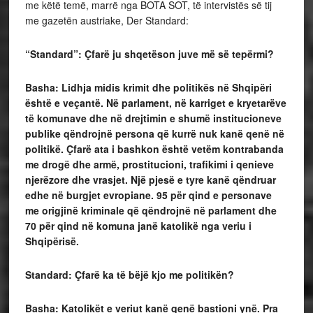
me këtë temë, marrë nga BOTA SOT, të intervistës së tij
me gazetën austriake, Der Standard:
“Standard”: Çfarë ju shqetëson juve më së tepërmi?
Basha: Lidhja midis krimit dhe politikës në Shqipëri
është e veçantë. Në parlament, në karriget e kryetarëve
të komunave dhe në drejtimin e shumë institucioneve
publike qëndrojnë persona që kurrë nuk kanë qenë në
politikë. Çfarë ata i bashkon është vetëm kontrabanda
me drogë dhe armë, prostitucioni, trafikimi i qenieve
njerëzore dhe vrasjet. Një pjesë e tyre kanë qëndruar
edhe në burgjet evropiane. 95 për qind e personave
me origjinë kriminale që qëndrojnë në parlament dhe
70 për qind në komuna janë katolikë nga veriu i
Shqipërisë.
Standard: Çfarë ka të bëjë kjo me politikën?
Basha: Katolikët e veriut kanë qenë bastioni ynë. Pra