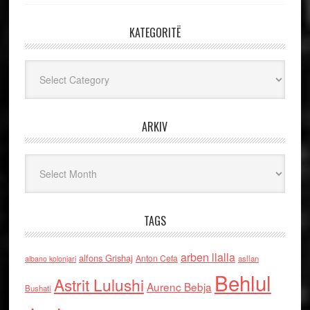
KATEGORITË
Kategoritë
ARKIV
Arkiv
TAGS
arben llalla
alfons Grishaj
Anton Cefa
asllan
albano kolonjari
Behlul
Astrit Lulushi
Aurenc Bebja
Bushati