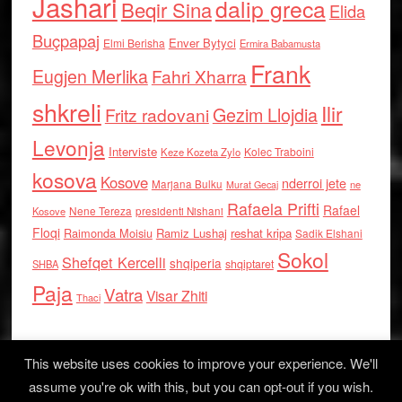
Jashari
dalip greca
Beqir Sina
Elida
Buçpapaj
Enver Bytyci
Elmi Berisha
Ermira Babamusta
Frank
Eugjen Merlika
Fahri Xharra
shkreli
Ilir
Gezim Llojdia
Fritz radovani
Levonja
Interviste
Kolec Traboini
Keze Kozeta Zylo
kosova
Kosove
nderroi jete
Marjana Bulku
ne
Murat Gecaj
Rafaela Prifti
Rafael
Nene Tereza
Kosove
presidenti Nishani
Floqi
Raimonda Moisiu
Ramiz Lushaj
reshat kripa
Sadik Elshani
Sokol
Shefqet Kercelli
shqiperia
shqiptaret
SHBA
Paja
Vatra
Visar Zhiti
Thaci
This website uses cookies to improve your experience. We'll
assume you're ok with this, but you can opt-out if you wish.