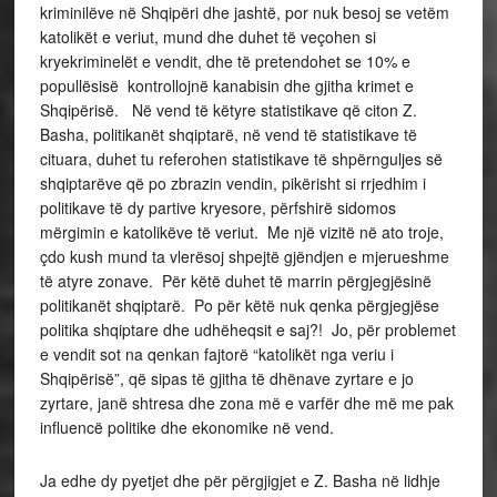
kriminilëve në Shqipëri dhe jashtë, por nuk besoj se vetëm
katolikët e veriut, mund dhe duhet të veçohen si
kryekriminelët e vendit, dhe të pretendohet se 10% e
popullësisë kontrollojnë kanabisin dhe gjitha krimet e
Shqipërisë. Në vend të këtyre statistikave që citon Z.
Basha, politikanët shqiptarë, në vend të statistikave të
cituara, duhet tu referohen statistikave të shpërnguljes së
shqiptarëve që po zbrazin vendin, pikërisht si rrjedhim i
politikave të dy partive kryesore, përfshirë sidomos
mërgimin e katolikëve të veriut. Me një vizitë në ato troje,
çdo kush mund ta vlerësoj shpejtë gjëndjen e mjerueshme
të atyre zonave. Për këtë duhet të marrin përgjegjësinë
politikanët shqiptarë. Po për këtë nuk qenka përgjegjëse
politika shqiptare dhe udhëheqsit e saj?! Jo, për problemet
e vendit sot na qenkan fajtorë “katolikët nga veriu i
Shqipërisë”, që sipas të gjitha të dhënave zyrtare e jo
zyrtare, janë shtresa dhe zona më e varfër dhe më me pak
influencë politike dhe ekonomike në vend.
Ja edhe dy pyetjet dhe për përgjigjet e Z. Basha në lidhje