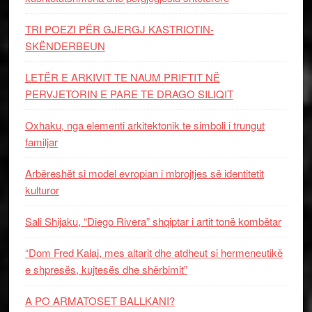
TRI POEZI PËR GJERGJ KASTRIOTIN-
SKËNDERBEUN
LETËR E ARKIVIT TE NAUM PRIFTIT NË
PERVJETORIN E PARE TE DRAGO SILIQIT
Oxhaku, nga elementi arkitektonik te simboli i trungut
familjar
Arbëreshët si model evropian i mbrojtjes së identitetit
kulturor
Sali Shijaku, “Diego Rivera” shqiptar i artit tonë kombëtar
“Dom Fred Kalaj, mes altarit dhe atdheut si hermeneutikë
e shpresës, kujtesës dhe shërbimit”
A PO ARMATOSET BALLKANI?