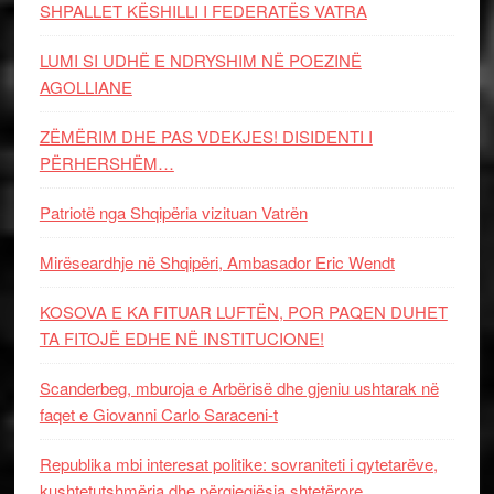
SHPALLET KËSHILLI I FEDERATËS VATRA
LUMI SI UDHË E NDRYSHIM NË POEZINË
AGOLLIANE
ZËMËRIM DHE PAS VDEKJES! DISIDENTI I
PËRHERSHËM…
Patriotë nga Shqipëria vizituan Vatrën
Mirëseardhje në Shqipëri, Ambasador Eric Wendt
KOSOVA E KA FITUAR LUFTËN, POR PAQEN DUHET
TA FITOJË EDHE NË INSTITUCIONE!
Scanderbeg, mburoja e Arbërisë dhe gjeniu ushtarak në
faqet e Giovanni Carlo Saraceni-t
Republika mbi interesat politike: sovraniteti i qytetarëve,
kushtetutshmëria dhe përgjegjësia shtetërore