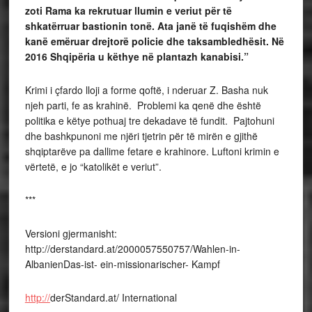
zoti Rama ka rekrutuar llumin e veriut për të
shkatërruar bastionin tonë. Ata janë të fuqishëm dhe
kanë emëruar drejtorë policie dhe taksambledhësit. Në
2016 Shqipëria u këthye në plantazh kanabisi.”
Krimi i çfardo lloji a forme qoftë, i nderuar Z. Basha nuk
njeh parti, fe as krahinë. Problemi ka qenë dhe është
politika e këtye pothuaj tre dekadave të fundit. Pajtohuni
dhe bashkpunoni me njëri tjetrin për të mirën e gjithë
shqiptarëve pa dallime fetare e krahinore. Luftoni krimin e
vërtetë, e jo “katolikët e veriut”.
***
Versioni gjermanisht:
http://derstandard.at/2000057550757/Wahlen-in-
AlbanienDas-ist- ein-missionarischer- Kampf
http://
derStandard.at/ International