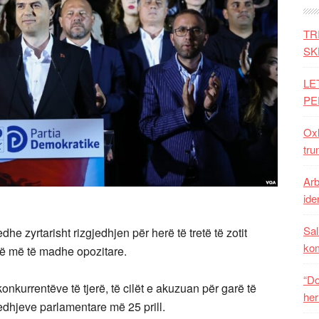
TR
SK
LE
PE
Oxh
tru
Arb
iden
Sal
he zyrtarisht rizgjedhjen për herë të tretë të zotit
ko
isë më të madhe opozitare.
“Do
 konkurrentëve të tjerë, të cilët e akuzuan për garë të
her
edhjeve parlamentare më 25 prill.