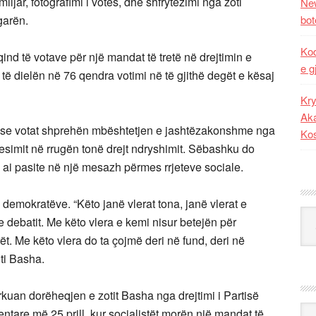
jar, fotografimi i votës, dhe shfrytëzimi nga zoti
New
bot
 garën.
Kod
nd të votave për një mandat të tretë në drejtimin e
e g
 të dielën në 76 qendra votimi në të gjithë degët e kësaj
Kry
Aka
res, se votat shprehën mbështetjen e jashtëzakonshme nga
Ko
besimit në rrugën tonë drejt ndryshimit. Sëbashku do
ha ai pasite në një mesazh përmes rrjeteve sociale.
 demokratëve. “Këto janë vlerat tona, janë vlerat e
Kat
e debatit. Me këto vlera e kemi nisur betejën për
t. Me këto vlera do ta çojmë deri në fund, deri në
ti Basha.
kërkuan dorëheqjen e zotit Basha nga drejtimi i Partisë
Ark
tare më 25 prill, kur socialistët morën një mandat të