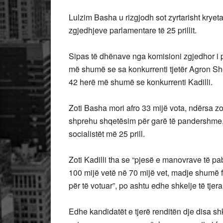
Lulzim Basha u rizgjodh sot zyrtarisht kryeta
zgjedhjeve parlamentare të 25 prillit.
Sipas të dhënave nga komisioni zgjedhor i p
më shumë se sa konkurrenti tjetër Agron Sh
42 herë më shumë se konkurrenti Kadilli.
Zoti Basha mori afro 33 mijë vota, ndërsa zoti
shprehu shqetësim për garë të pandershme,
socialistët më 25 prill.
Zoti Kadilli tha se “pjesë e manovrave të pa
100 mijë vetë në 70 mijë vet, madje shumë fi
për të votuar”, po ashtu edhe shkelje të tj
Edhe kandidatët e tjerë renditën dje disa shk