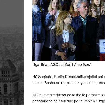
Nga Ilirian AGOLLI-Zeri i Amerikes/
Në Shqipëri, Partia Demokratike njoftoi sot ed
Lulzim Basha në detyrën e kryetarit të part
Ai fitoi me një diferencë të thellë përballë 3
pabarabartë në parti dhe për humbjen e zgj