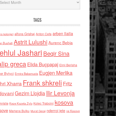
TAGS
arben llalla
alfons Grishaj
Anton Cefa
no kolonjari
Astrit Lulushi
Aurenc Bebja
an Bushati
ehlul Jashari
Beqir Sina
alip greca
Elida Buçpapaj
Elmi Berisha
Eugjen Merlika
er Bytyci
Ermira Babamusta
Frank shkreli
hri Xharra
Fritz
Ilir Levonja
Gezim Llojdia
dovani
kosova
rviste
Kolec Traboini
Keze Kozeta Zylo
sove
nderroi jete
Marjana Bulku
ne Kosove
Murat Gecaj