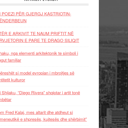
I POEZI PËR GJERGJ KASTRIOTIN-
ËNDERBEUN
TËR E ARKIVIT TE NAUM PRIFTIT NË
RVJETORIN E PARE TE DRAGO SILIQIT
aku, nga elementi arkitektonik te simboli i
ngut familjar
ëreshët si model evropian i mbrojtjes së
titetit kulturor
i Shijaku, “Diego Rivera” shqiptar i artit tonë
mbëtar
m Fred Kalaj, mes altarit dhe atdheut si
meneutikë e shpresës, kujtesës dhe shërbimit”