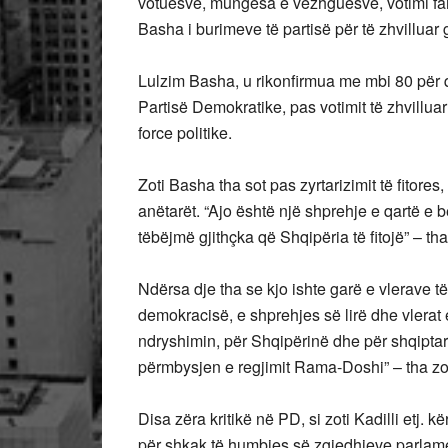
votuesve, mungesa e vëzhguesve, votimi famil
Basha i burimeve të partisë për të zhvilluar
Lulzim Basha, u rikonfirmua me mbi 80 për qi
Partisë Demokratike, pas votimit të zhvilluar
force politike.
Zoti Basha tha sot pas zyrtarizimit të fito
anëtarët. “Ajo është një shprehje e qartë e 
tëbëjmë gjithçka që Shqipëria të fitojë” – t
Ndërsa dje tha se kjo ishte garë e vlerave të
demokracisë, e shprehjes së lirë dhe vlerat 
ndryshimin, për Shqipërinë dhe për shqiptarë
përmbysjen e regjimit Rama-Doshi” – tha zo
Disa zëra kritikë në PD, si zoti Kadilli etj. 
për shkak të humbjes së zgjedhjeve parlamen