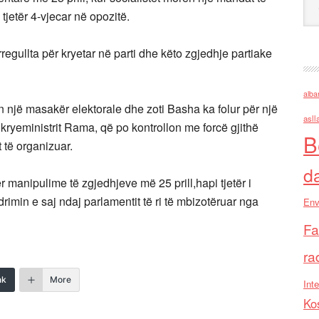
tjetër 4-vjecar në opozitë.
regullta për kryetar në parti dhe këto zgjedhje partiake
alba
in një masakër elektorale dhe zoti Basha ka folur për një
asll
ë kryeministrit Rama, që po kontrollon me forcë gjithë
B
 të organizuar.
d
r manipulime të zgjedhjeve më 25 prill,hapi tjetër i
rimin e saj ndaj parlamentit të ri të mbizotëruar nga
Env
Fa
ra
nk
More
Inte
Ko