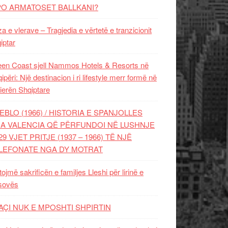
PO ARMATOSET BALLKANI?
za e vlerave – Tragjedia e vërtetë e tranzicionit
iptar
en Coast sjell Nammos Hotels & Resorts në
ipëri: Një destinacion i ri lifestyle merr formë në
ierën Shqiptare
EBLO (1966) / HISTORIA E SPANJOLLES
A VALENCIA QË PËRFUNDOI NË LUSHNJE
29 VJET PRITJE (1937 – 1966) TË NJË
LEFONATE NGA DY MOTRAT
tojmë sakrificën e familjes Lleshi për lirinë e
sovës
AÇI NUK E MPOSHTI SHPIRTIN