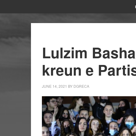
Lulzim Basha 
kreun e Part
JUNE 14, 2021
BY
DGRECA