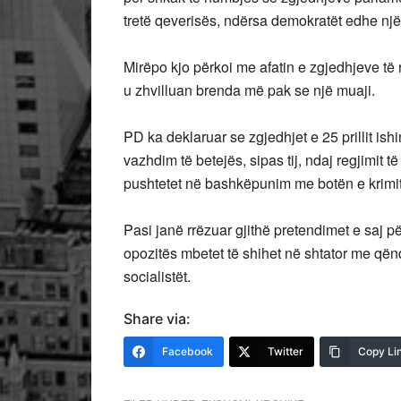
tretë qeverisës, ndërsa demokratët edhe një 
Mirëpo kjo përkoi me afatin e zgjedhjeve të r
u zhvilluan brenda më pak se një muaji.
PD ka deklaruar se zgjedhjet e 25 prillit ish
vazhdim të betejës, sipas tij, ndaj regjimit t
pushtetet në bashkëpunim me botën e krimit
Pasi janë rrëzuar gjithë pretendimet e saj pë
opozitës mbetet të shihet në shtator me qënd
socialistët.
Share via:
Facebook
Twitter
Copy Li