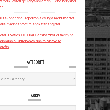
 York, qyteti që ndryshoi emrin… dhe ndryshoi
ën
i zakonor dhe isopolifonia dy nga monumentet
jalla madhështore të antikitetit shqiptar
etari i Vatrës Dr. Elmi Berisha zhvilloi takim në
deminë e Shkencave dhe të Arteve të
sovës
KATEGORITË
egoritë
ARKIV
iv