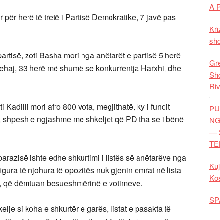
A 
r për herë të tretë i Partisë Demokratike, 7 javë pas
Kri
shq
artisë, zoti Basha mori nga anëtarët e partisë 5 herë
Gre
ehaj, 33 herë më shumë se konkurrentja Harxhi, dhe
Shq
Riv
 Kadilli mori afro 800 vota, megjithatë, ky i fundit
PU
 shpesh e ngjashme me shkeljet që PD tha se i bënë
NG
— 
TE
barazisë ishte edhe shkurtimi i listës së anëtarëve nga
Kuj
gura të njohura të opozitës nuk gjenin emrat në lista
Ko
era, që dëmtuan besueshmërinë e votimeve.
SP
elje si koha e shkurtër e garës, listat e pasakta të