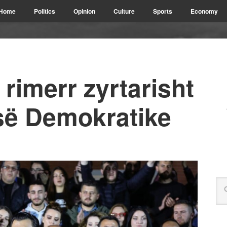
Home
Politics
Opinion
Culture
Sports
Economy
rimerr zyrtarisht
isë Demokratike