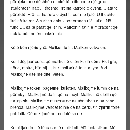
përpjekur me dëshirën e mirë të ndihmonte një grup
studentësh nate. I thoshte, rrënja katrore e dyshit…, ata të
përpiktë. Rrënja katrore e dyshit, por me fjalë. U thoshte
iksi në katror. Ata shkruanin x por brenda një kutie.. Në
fund …, sa të pafat që ishin. Mallkonin fatin e mbrapsht që
nuk kapën notën maksimale.
Këtë bën njëriu ynë. Mallkon fatin. Mallkon vetveten.
Keni dëgjuar burra që mallkojnë ditën kur lindën? Plot gra,
nëna, motra, bija etj…, kur mallkojnë fatin e tyre të zi.
Mallkojnë ditë më ditë, veten.
Mallkojmë tokën, bagëtinë, kullotën. Mallkojmë lumin që na
përmbyt. Mallkojmë detin që na mbyt. Mallkojmë qiellin që
na jep shi. Mallkojmë minierat që na shëmben e na zënë
brenda. Mallkojmë vendet fqinje që na përbuzin zjarrin tonë
patriotik. Që nuk janë aq patriotë sa ne.
Kemi fjalorin më të pasur të mallkimit. Më fantastikun. Më