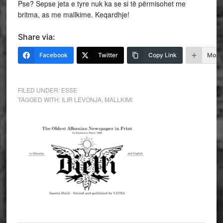
Pse? Sepse jeta e tyre nuk ka se si të përmisohet me
britma, as me mallkime. Keqardhje!
Share via:
Facebook
Twitter
Copy Link
More
FILED UNDER:
ESSE
TAGGED WITH:
ILIR LEVONJA
,
MALLKIMI