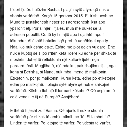
Lideri tjetër. Lulëzim Basha. I plaçin sytë atyre që nuk e
shohin varfërinë. Korçë 15 qershor 2015. E trishtueshme.
Mund të justifikohesh nesër se i adresohesh iksit apo
ypsilonit etj. Por si njëri i fjalës, mua më duket se ia
adreson popullit. Qoftë ky i majtë apo i djathtë, apo i
lëkundur. Ai është batalioni që pret të udhëhiqet nga ty.
Ndaj kjo nuk është etike. Eshtë me plot gojën vulgare. Dhe
nuk e kuptoj se si po rriten këta liderë ku edhe për shkak të
moshës, duhej të reflektonin një kulturë tjetër nga
paraardhësit. Megjithatë, një ndalim, pak rikujtim etj…, nga
koha si Berisha, si Nano, nuk mbaj mend të mallkonin.
Etiketonin, por jo mallkonin. Kurse këta, edhe po etiketojnë,
edhe po mallkojnë. I plaçin sytë atyre që nuk e shikojnë
varfërinë. Kështu flet një lider bashkëkohor? Që aspiron të
çojë vendin e tij në Europë? Asnjëherë.
E thënë thjesht zoti Basha. Që njerëzit nuk e shohin
varfërinë për shkak të ambjemtimit me ‘të. Si ta shohin?.
Lindën të varfër. Po jetojnë të varfër. Po vdesin të varfër.