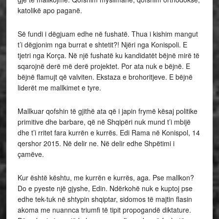
katolikë apo paganë.
Së fundi i dëgjuam edhe në fushatë. Thua i kishim mangut
t’i dëgjonim nga burrat e shtetit?! Njëri nga Konispoli. E
tjetri nga Korça. Në një fushatë ku kandidatët bëjnë mirë të
sqarojnë derë më derë projektet. Por ata nuk e bëjnë. E
bëjnë flamujt që valviten. Ekstaza e brohoritjeve. E bëjnë
liderët me mallkimet e tyre.
Mallkuar qofshin të gjithë ata që i japin frymë kësaj politike
primitive dhe barbare, që në Shqipëri nuk mund t’i mbijë
dhe t’i rritet fara kurrën e kurrës. Edi Rama në Konispol, 14
qershor 2015. Në delir ne. Në delir edhe Shpëtimi i
çamëve.
Kur është kështu, me kurrën e kurrës, aga. Pse mallkon?
Do e pyeste një gjyshe, Edin. Ndërkohë nuk e kuptoj pse
edhe tek-tuk në shtypin shqiptar, sidomos të majtin flasin
akoma me nuannca triumfi të tipit propogandë diktature.