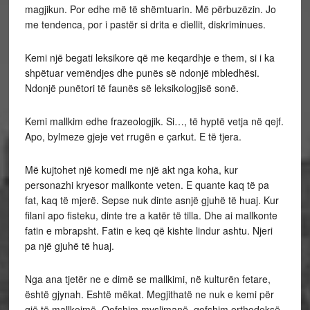
magjikun. Por edhe më të shëmtuarin. Më përbuzëzin. Jo
me tendenca, por i pastër si drita e diellit, diskriminues.
Kemi një begati leksikore që me keqardhje e them, si i ka
shpëtuar vemëndjes dhe punës së ndonjë mbledhësi.
Ndonjë punëtori të faunës së leksikologjisë sonë.
Kemi mallkim edhe frazeologjik. Si…, të hyptë vetja në qejf.
Apo, bylmeze gjeje vet rrugën e çarkut. E të tjera.
Më kujtohet një komedi me një akt nga koha, kur
personazhi kryesor mallkonte veten. E quante kaq të pa
fat, kaq të mjerë. Sepse nuk dinte asnjë gjuhë të huaj. Kur
filani apo fisteku, dinte tre a katër të tilla. Dhe ai mallkonte
fatin e mbrapsht. Fatin e keq që kishte lindur ashtu. Njeri
pa një gjuhë të huaj.
Nga ana tjetër ne e dimë se mallkimi, në kulturën fetare,
është gjynah. Eshtë mëkat. Megjithatë ne nuk e kemi për
gjë të mallkojmë. Qofshim myslimanë, qofshim orthodoksë,