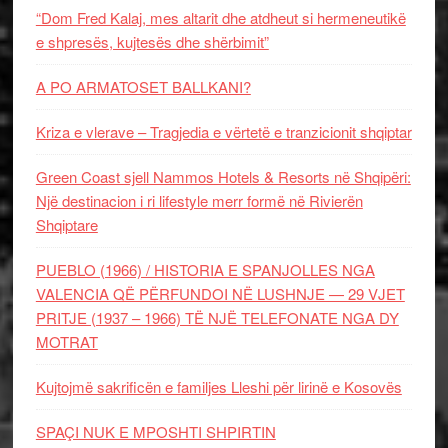
“Dom Fred Kalaj, mes altarit dhe atdheut si hermeneutikë
e shpresës, kujtesës dhe shërbimit”
A PO ARMATOSET BALLKANI?
Kriza e vlerave – Tragjedia e vërtetë e tranzicionit shqiptar
Green Coast sjell Nammos Hotels & Resorts në Shqipëri:
Një destinacion i ri lifestyle merr formë në Rivierën
Shqiptare
PUEBLO (1966) / HISTORIA E SPANJOLLES NGA
VALENCIA QË PËRFUNDOI NË LUSHNJE — 29 VJET
PRITJE (1937 – 1966) TË NJË TELEFONATE NGA DY
MOTRAT
Kujtojmë sakrificën e familjes Lleshi për lirinë e Kosovës
SPAÇI NUK E MPOSHTI SHPIRTIN