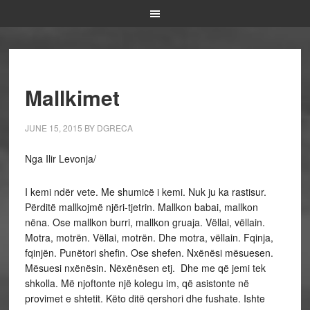
Mallkimet
JUNE 15, 2015
BY
DGRECA
Nga Ilir Levonja/
I kemi ndër vete. Me shumicë i kemi. Nuk ju ka rastisur.
Përditë mallkojmë njëri-tjetrin. Mallkon babai, mallkon
nëna. Ose mallkon burri, mallkon gruaja. Vëllai, vëllain.
Motra, motrën. Vëllai, motrën. Dhe motra, vëllain. Fqinja,
fqinjën. Punëtori shefin. Ose shefen. Nxënësi mësuesen.
Mësuesi nxënësin. Nëxënësen etj. Dhe me që jemi tek
shkolla. Më njoftonte një kolegu im, që asistonte në
provimet e shtetit. Këto ditë qershori dhe fushate. Ishte