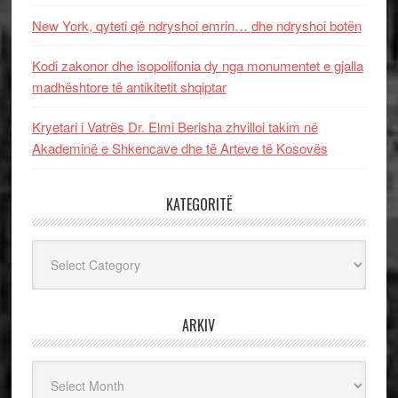
New York, qyteti që ndryshoi emrin… dhe ndryshoi botën
Kodi zakonor dhe isopolifonia dy nga monumentet e gjalla
madhështore të antikitetit shqiptar
Kryetari i Vatrës Dr. Elmi Berisha zhvilloi takim në
Akademinë e Shkencave dhe të Arteve të Kosovës
KATEGORITË
Kategoritë
ARKIV
Arkiv