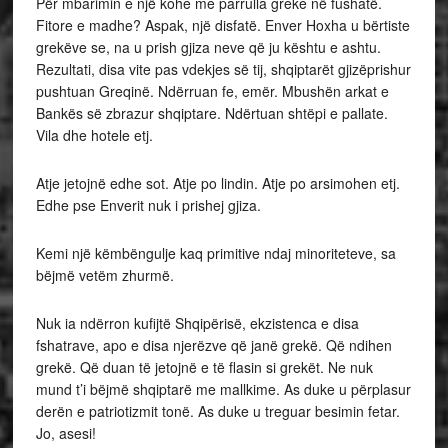
Për mbarimin e një kohe me parrulla greke në fushatë.
Fitore e madhe? Aspak, një disfatë. Enver Hoxha u bërtiste
grekëve se, na u prish gjiza neve që ju kështu e ashtu.
Rezultati, disa vite pas vdekjes së tij, shqiptarët gjizëprishur
pushtuan Greqinë. Ndërruan fe, emër. Mbushën arkat e
Bankës së zbrazur shqiptare. Ndërtuan shtëpi e pallate.
Vila dhe hotele etj.
Atje jetojnë edhe sot. Atje po lindin. Atje po arsimohen etj.
Edhe pse Enverit nuk i prishej gjiza.
Kemi një këmbëngulje kaq primitive ndaj minoriteteve, sa
bëjmë vetëm zhurmë.
Nuk ia ndërron kufijtë Shqipërisë, ekzistenca e disa
fshatrave, apo e disa njerëzve që janë grekë. Që ndihen
grekë. Që duan të jetojnë e të flasin si grekët. Ne nuk
mund t’i bëjmë shqiptarë me mallkime. As duke u përplasur
derën e patriotizmit tonë. As duke u treguar besimin fetar.
Jo, asesi!