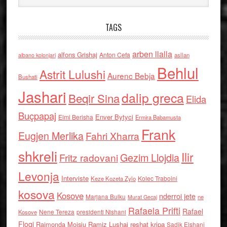
TAGS
arben llalla
alfons Grishaj
Anton Cefa
asllan
albano kolonjari
Behlul
Astrit Lulushi
Aurenc Bebja
Bushati
Jashari
dalip greca
Beqir Sina
Elida
Buçpapaj
Enver Bytyci
Elmi Berisha
Ermira Babamusta
Frank
Eugjen Merlika
Fahri Xharra
shkreli
Ilir
Gezim Llojdia
Fritz radovani
Levonja
Interviste
Kolec Traboini
Keze Kozeta Zylo
kosova
Kosove
nderroi jete
Marjana Bulku
ne
Murat Gecaj
Rafaela Prifti
Rafael
Nene Tereza
Kosove
presidenti Nishani
Floqi
Raimonda Moisiu
Ramiz Lushaj
reshat kripa
Sadik Elshani