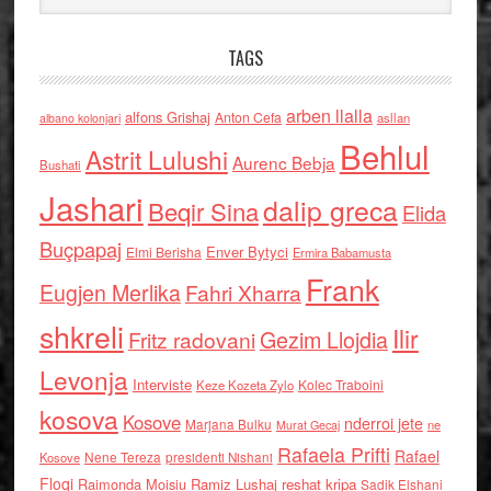
TAGS
arben llalla
alfons Grishaj
Anton Cefa
asllan
albano kolonjari
Behlul
Astrit Lulushi
Aurenc Bebja
Bushati
Jashari
dalip greca
Beqir Sina
Elida
Buçpapaj
Enver Bytyci
Elmi Berisha
Ermira Babamusta
Frank
Eugjen Merlika
Fahri Xharra
shkreli
Ilir
Gezim Llojdia
Fritz radovani
Levonja
Interviste
Kolec Traboini
Keze Kozeta Zylo
kosova
Kosove
nderroi jete
Marjana Bulku
ne
Murat Gecaj
Rafaela Prifti
Rafael
Nene Tereza
Kosove
presidenti Nishani
Floqi
Raimonda Moisiu
Ramiz Lushaj
reshat kripa
Sadik Elshani