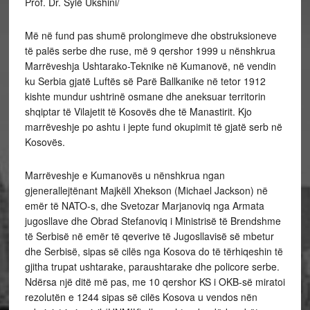
Prof. Dr. Sylë Ukshini/
Më në fund pas shumë prolongimeve dhe obstruksioneve
të palës serbe dhe ruse, më 9 qershor 1999 u nënshkrua
Marrëveshja Ushtarako-Teknike në Kumanovë, në vendin
ku Serbia gjatë Luftës së Parë Ballkanike në tetor 1912
kishte mundur ushtrinë osmane dhe aneksuar territorin
shqiptar të Vilajetit të Kosovës dhe të Manastirit. Kjo
marrëveshje po ashtu i jepte fund okupimit të gjatë serb në
Kosovës.
Marrëveshje e Kumanovës u nënshkrua ngan
gjenerallejtënant Majkëll Xhekson (Michael Jackson) në
emër të NATO-s, dhe Svetozar Marjanoviq nga Armata
jugosllave dhe Obrad Stefanoviq i Ministrisë të Brendshme
të Serbisë në emër të qeverive të Jugosllavisë së mbetur
dhe Serbisë, sipas së cilës nga Kosova do të tërhiqeshin të
gjitha trupat ushtarake, paraushtarake dhe policore serbe.
Ndërsa një ditë më pas, me 10 qershor KS i OKB-së miratoi
rezolutën e 1244 sipas së cilës Kosova u vendos nën