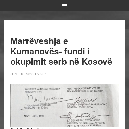
Marrëveshja e
Kumanovës- fundi i
okupimit serb në Kosovë
JUNE 10, 2025
BY
S P