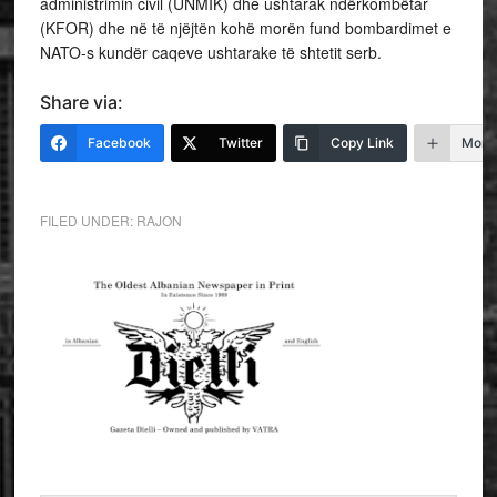
administrimin civil (UNMIK) dhe ushtarak ndërkombëtar
(KFOR) dhe në të njëjtën kohë morën fund bombardimet e
NATO-s kundër caqeve ushtarake të shtetit serb.
Share via:
Facebook
Twitter
Copy Link
More
FILED UNDER:
RAJON