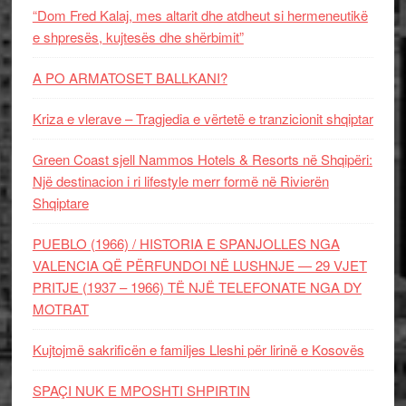
“Dom Fred Kalaj, mes altarit dhe atdheut si hermeneutikë
e shpresës, kujtesës dhe shërbimit”
A PO ARMATOSET BALLKANI?
Kriza e vlerave – Tragjedia e vërtetë e tranzicionit shqiptar
Green Coast sjell Nammos Hotels & Resorts në Shqipëri:
Një destinacion i ri lifestyle merr formë në Rivierën
Shqiptare
PUEBLO (1966) / HISTORIA E SPANJOLLES NGA
VALENCIA QË PËRFUNDOI NË LUSHNJE — 29 VJET
PRITJE (1937 – 1966) TË NJË TELEFONATE NGA DY
MOTRAT
Kujtojmë sakrificën e familjes Lleshi për lirinë e Kosovës
SPAÇI NUK E MPOSHTI SHPIRTIN