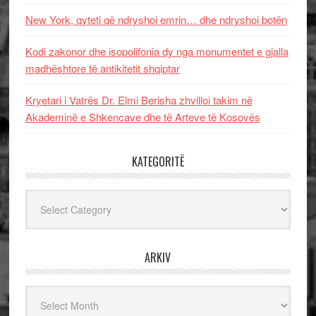
New York, qyteti që ndryshoi emrin… dhe ndryshoi botën
Kodi zakonor dhe isopolifonia dy nga monumentet e gjalla
madhështore të antikitetit shqiptar
Kryetari i Vatrës Dr. Elmi Berisha zhvilloi takim në
Akademinë e Shkencave dhe të Arteve të Kosovës
KATEGORITË
Kategoritë
ARKIV
Arkiv