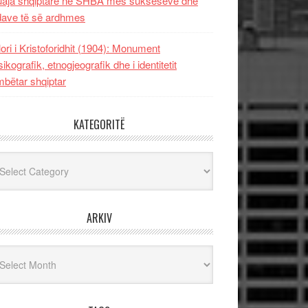
uaja shqiptare në SHBA mes sukseseve dhe
dave të së ardhmes
lori i Kristoforidhit (1904): Monument
sikografik, etnogjeografik dhe i identitetit
bëtar shqiptar
KATEGORITË
egoritë
ARKIV
iv