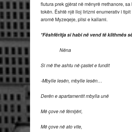
flutura prek gjërat në mënyrë rrethanore, sa l
tokën. Është një lloj lirizmi enumerativ i tipit 
aromë Myzeqeje, plisi e kallami.
*Fëshfëritja si habi në vend të klithmës 
Nëna
Si më the ashtu në çastet e fundit
-Mbylle lesën, mbylle lesën…
Derën e apartamentit mbylla unë
Më çove në fëmijëri,
Më çove në ato vite,