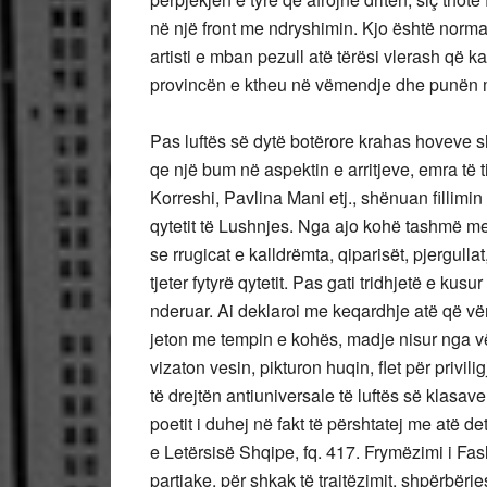
në një front me ndryshimin. Kjo është normal
artisti e mban pezull atë tërësi vlerash që ka
provincën e ktheu në vëmendje dhe punën m
Pas luftës së dytë botërore krahas hoveve s
qe një bum në aspektin e arritjeve, emra të t
Korreshi, Pavlina Mani etj., shënuan fillimin
qytetit të Lushnjes. Nga ajo kohë tashmë me
se rrugicat e kalldrëmta, qiparisët, pjergullat
tjeter fytyrë qytetit. Pas gati tridhjetë e kusu
nderuar. Ai deklaroi me keqardhje atë që vëre
jeton me tempin e kohës, madje nisur nga vësh
vizaton vesin, pikturon huqin, flet për privil
të drejtën antiuniversale të luftës së klasave
poetit i duhej në fakt të përshtatej me atë de
e Letërsisë Shqipe, fq. 417. Frymëzimi i Fa
partiake, për shkak të trajtëzimit, shpërbërjes