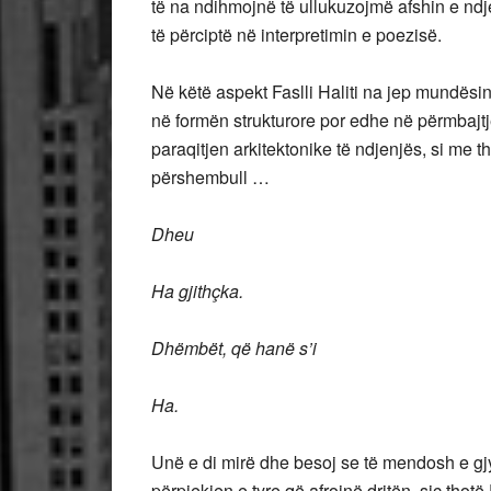
të na ndihmojnë të ullukuzojmë afshin e ndje
të përciptë në interpretimin e poezisë.
Në këtë aspekt Faslli Haliti na jep mundësin
në formën strukturore por edhe në përmbajtj
paraqitjen arkitektonike të ndjenjës, si me th
përshembull …
Dheu
Ha gjithçka.
Dhëmbët, që hanë s’i
Ha.
Unë e di mirë dhe besoj se të mendosh e gj
përpjekjen e tyre që afrojnë dritën, siç thotë