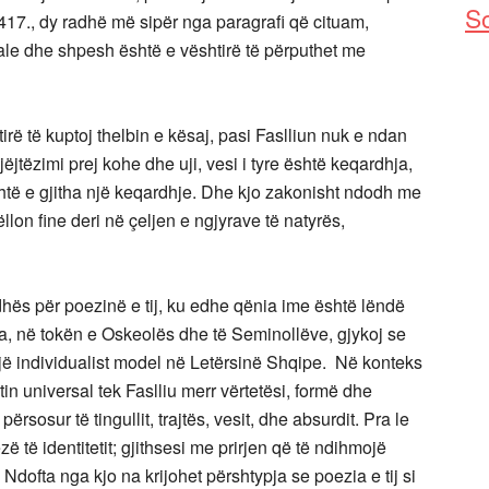
So
. 417., dy radhë më sipër nga paragrafi që cituam,
uale dhe shpesh është e vështirë të përputhet me
irë të kuptoj thelbin e kësaj, pasi Faslliun nuk e ndan
jëjtëzimi prej kohe dhe uji, vesi i tyre është keqardhja,
shtë e gjitha një keqardhje. Dhe kjo zakonisht ndodh me
llon fine deri në çeljen e ngjyrave të natyrës,
dhës për poezinë e tij, ku edhe qënia ime është lëndë
ida, në tokën e Oskeolës dhe të Seminollëve, gjykoj se
l një individualist model në Letërsinë Shqipe. Në konteks
tin universal tek Faslliu merr vërtetësi, formë dhe
sosur të tingullit, trajtës, vesit, dhe absurdit. Pra le
zë të identitetit; gjithsesi me prirjen që të ndihmojë
. Ndofta nga kjo na krijohet përshtypja se poezia e tij si