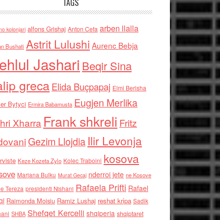
TAGS
arben llalla
alfons Grishaj
Anton Cefa
no kolonjari
Astrit Lulushi
Aurenc Bebja
an Bushati
ehlul Jashari
Beqir Sina
alip greca
Elida Buçpapaj
Elmi Berisha
Eugjen Merlika
er Bytyci
Ermira Babamusta
Frank shkreli
hri Xharra
Fritz
Ilir Levonja
Gezim Llojdia
dovani
kosova
rviste
Kolec Traboini
Keze Kozeta Zylo
sove
nderroi jete
Marjana Bulku
ne Kosove
Murat Gecaj
Rafaela Prifti
Rafael
e Tereza
presidenti Nishani
qi
Raimonda Moisiu
Ramiz Lushaj
reshat kripa
Sadik
Shefqet Kercelli
shqiperia
hani
shqiptaret
SHBA