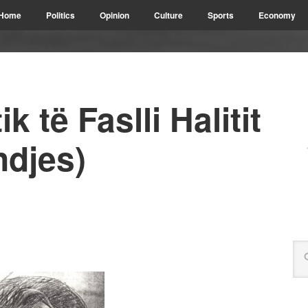
Home
Politics
Opinion
Culture
Sports
Economy
k të Faslli Halitit
ndjes)