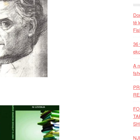
Dom
të 
Fis
36 
eko
A n
fsh
PR
RE
FO
TA
SH
NJ