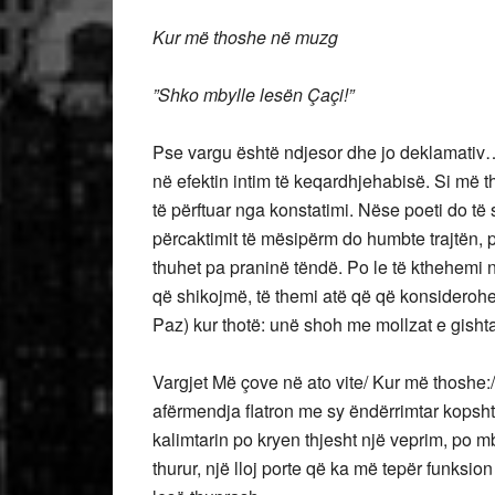
Kur më thoshe në muzg
”Shko mbylle lesën Çaçi!”
Pse vargu është ndjesor dhe jo deklamativ…
në efektin intim të keqardhjehabisë. Si më 
të përftuar nga konstatimi. Nëse poeti do të 
përcaktimit të mësipërm do humbte trajtën, p
thuhet pa praninë tëndë. Po le të kthehemi n
që shikojmë, të themi atë që që konsiderohet
Paz) kur thotë: unë shoh me mollzat e gishta
Vargjet Më çove në ato vite/ Kur më thoshe:
afërmendja flatron me sy ëndërrimtar kopshtije
kalimtarin po kryen thjesht një veprim, po m
thurur, një lloj porte që ka më tepër funksion d