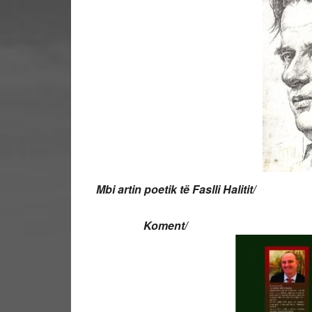
Mbi artin poetik të Faslli Halitit/
Koment/