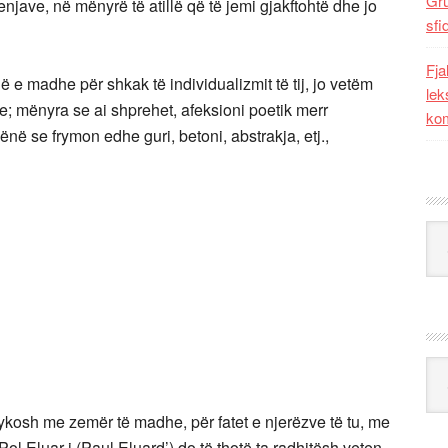
Gr
njave, në mënyrë të atillë që të jemi gjakftohtë dhe jo
sfi
Fja
ë e madhe për shkak të individualizmit të tij, jo vetëm
lek
e; mënyra se ai shprehet, afeksioni poetik merr
kom
ënë se frymon edhe guri, betoni, abstrakja, etj.,
Kat
Ark
ykosh me zemër të madhe, për fatet e njerëzve të tu, me
 Pol Eluar-i,(Paul Eluard’) do të thotë ta radhitësh veten