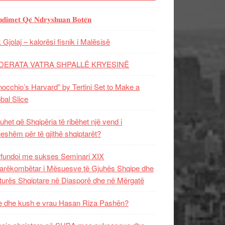
𝐝𝐢𝐦𝐞𝐭 𝐐𝐞̈ 𝐍𝐝𝐫𝐲𝐬𝐡𝐮𝐚𝐧 𝐁𝐨𝐭𝐞̈𝐧
 Gjolaj – kalorësi fisnik i Malësisë
DERATA VATRA SHPALLË KRYESINË
nocchio’s Harvard” by Tertini Set to Make a
bal Slice
uhet që Shqipëria të ribëhet një vend i
ueshëm për të gjithë shqiptarët?
fundoi me sukses Seminari XIX
rëkombëtar i Mësuesve të Gjuhës Shqipe dhe
turës Shqiptare në Diasporë dhe në Mërgatë
 dhe kush e vrau Hasan Riza Pashën?