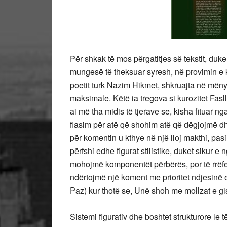
Për shkak të mos përgatitjes së tekstit, duk
mungesë të theksuar syresh, në provimin e k
poetit turk Nazim Hikmet, shkruajta në mën
maksimale. Këtë ia tregova si kurozitet Fasll
ai më tha midis të tjerave se, kisha fituar ng
flasim për atë që shohim atë që dëgjojmë dh
për komentin u kthye në një lloj makthi, pasi
përfshi edhe figurat stilistike, duket sikur e
mohojmë komponentët përbërës, por të rrëfe
ndërtojmë një koment me prioritet ndjesinë e 
Paz) kur thotë se, Unë shoh me mollzat e gis
Sistemi figurativ dhe boshtet strukturore le