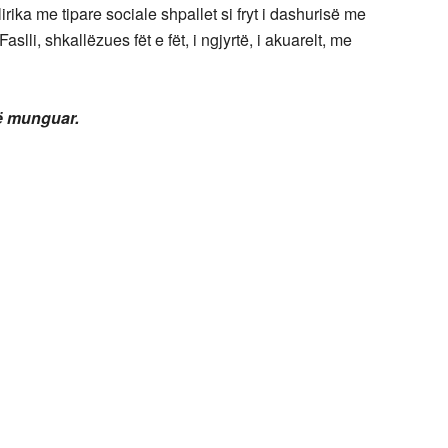
irika me tipare sociale shpallet si fryt i dashurisë me
Faslli, shkallëzues fët e fët, i ngjyrtë, i akuarelt, me
së munguar.