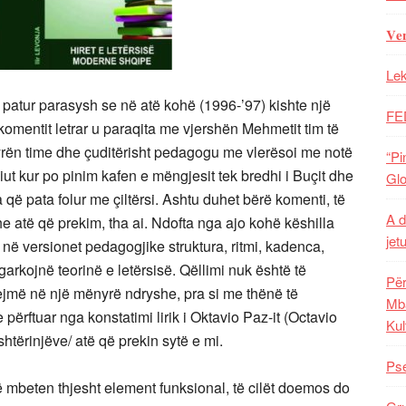
𝐕𝐞
Lek
e patur parasysh se në atë kohë (1996-’97) kishte një
FE
omentit letrar u paraqita me vjershën Mehmetit tim të
yrën time dhe çuditërisht pedagogu me vlerësoi me notë
“Pi
iut kur po pinim kafen e mëngjesit tek bredhi i Buçit dhe
Glo
a që pata folur me çiltërsi. Ashtu duhet bërë komenti, të
A d
e atë që prekim, tha ai. Ndofta nga ajo kohë këshilla
jet
 në versionet pedagogjike struktura, ritmi, kadenca,
 ngarkojnë teorinë e letërsisë. Qëllimi nuk është të
Për
jmë në një mënyrë ndryshe, pra si me thënë të
Mba
përftuar nga konstatimi lirik i Oktavio Paz-it (Octavio
Kul
htërinjëve/ atë që prekin sytë e mi.
Pse
 të mbeten thjesht element funksional, të cilët doemos do