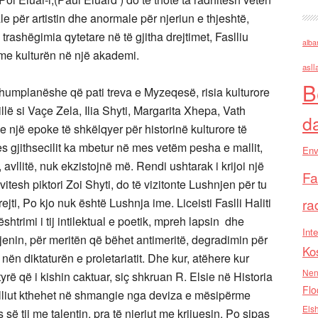
e për artistin dhe anormale për njeriun e thjeshtë,
 trashëgimia qytetare në të gjitha drejtimet, Faslliu
alba
e kulturën në një akademi.
asll
B
humplanëshe që pati treva e Myzeqesë, risia kulturore
illë si Vaçe Zela, Ilia Shyti, Margarita Xhepa, Vath
d
 e një epoke të shkëlqyer për historinë kulturore të
s gjithsecilit ka mbetur në mes vetëm pesha e mallit,
Env
, avllitë, nuk ekzistojnë më. Rendi ushtarak i krijoi një
Fa
r vitesh piktori Zoi Shyti, do të vizitonte Lushnjen për tu
jti, Po kjo nuk është Lushnja ime. Liceisti Faslli Haliti
ra
trimi i tij intilektual e poetik, mpreh lapsin dhe
Inte
igjenin, për meritën që bëhet antimeritë, degradimin për
Ko
 nën diktaturën e proletariatit. Dhe kur, atëhere kur
Nen
tyrë që i kishin caktuar, siç shkruan R. Elsie në Historia
Flo
slliut kthehet në shmangie nga deviza e mësipërme
Els
 së tij me talentin, pra të njeriut me krijuesin. Po sipas