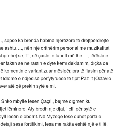
, sepse ka brenda habinë njerëzore të drejtpërdrejtë
the ashtu…., nën një drithërim personal me muzikalitet
shprehej se, Ti, në çastet e fundit më the…., tërësia e
ër faktin se në rastin e dytë kemi deklamim, diçka që
ë komentin e variantizuar mësipër, pra të flasim për atë
 idiomë e ndjesisë përfytyruese të tipit Paz-it (Octavio
ve/ atë që prekin sytë e mi.
/ Shko mbylle lesën Çaçi!., bëjmë digmën ku
t fëminore. Aty bredh nje djal, i cili për sytë e
byll lesën e oborrit. Në Myzeqe lesë quhet porta e
etaji sesa fortifikimi, lesa me rakita është një e tillë.