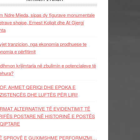
 Ndre Mjeda, sipas dy figurave monumentale
letrave shqipe, Ernest Koliqit dhe At Gjergj
hta
vjet tranzicion, nga ekonomia prodhuese te
nomia e përfitimit
dihmon krijimtaria në zbulimin e potencialeve të
ehura?
OF. AHMET QERIQI DHE EPOKA E
ZISTENCЁS DHE LUFTЁS PЁR LIRI!
RMAT ALTERNATIVE TË EVIDENTIMIT TË
RIFËS POSTARE NË HISTORINË E POSTËS
QIPTARE
Ë SPROVË E GUXIMSHME PERFORMIZMI…