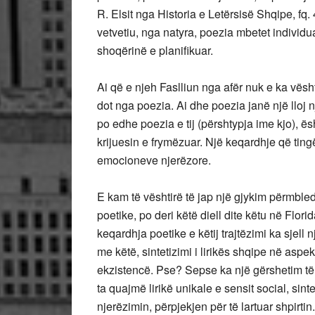
R. Elsit nga Historia e Letërsisë Shqipe, fq
vetvetiu, nga natyra, poezia mbetet individ
shoqërinë e planifikuar.
Ai që e njeh Faslliun nga afër nuk e ka vësht
dot nga poezia. Ai dhe poezia janë një lloj n
po edhe poezia e tij (përshtypja ime kjo), ë
krijuesin e frymëzuar. Një keqardhje që tingë
emocioneve njerëzore.
E kam të vështirë të jap një gjykim përmble
poetike, po deri këtë diell dite këtu në Flor
keqardhja poetike e këtij trajtëzimi ka sjel
me këtë, sintetizimi i lirikës shqipe në aspek
ekzistencë. Pse? Sepse ka një gërshetim të për
ta quajmë lirikë unikale e sensit social, sinte
njerëzimin, përpjekjen për të lartuar shpirtin