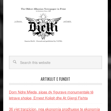
ARTIKUJT E FUNDIT
Dom Ndre Mjeda, sipas dy figurave monumentale të
letrave shqipe, Ernest Koliqit dhe At Gjergj Fishta
36 vjet tranzicion, nga ekonomia prodhuese te ekonomia