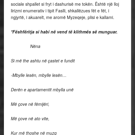
sociale shpallet si fryt i dashurisë me tokën. Është një lloj
lirizmi enumerativ i tipit Faslli, shkallëzues fët e fët, i
ngjyrtë, i akuarelt, me aromë Myzeqeje, plisi e kallami.
*Fëshfëritja si habi në vend të klithmës së munguar.
Nëna
Si më the ashtu në çastet e fundit
-Mbylle lesën, mbylle lesën…
Derën e apartamentit mbylla unë
Më çove në fëmijëri,
Më çove në ato vite,
Kur më thoshe në muzg