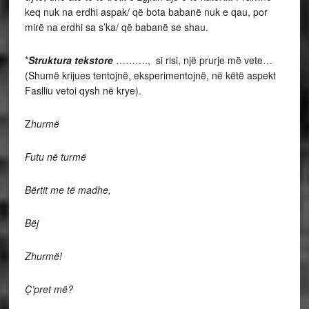
keq nuk na erdhi aspak/ që bota babanë nuk e qau, por
mirë na erdhi sa s’ka/ që babanë se shau.
*
Struktura tekstore
………., si risi, një prurje më vete…
(Shumë krijues tentojnë, eksperimentojnë, në këtë aspekt
Faslliu vetoi qysh në krye).
Z
hurmë
Futu në turmë
Bërtit me të madhe,
Bëj
Zhurmë!
Ç’pret më?