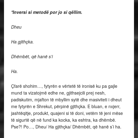
*Inversi si metodë por jo si qëllim.
Dheu
Ha gjithçka.
Dhëmbët, që hanë s’i
Ha.
Çfarë shohim…, fytyrën e vërtetë të ironisë ku pa gajle
mund ta vizatojmë edhe ne, gjithsejcili prej nesh,
padiskutim, mjafton të mbyllim sytë dhe masiviteti i dheut
me fytyrën e Shrekut, përpinë gjithçka. E bluan, e nxjerr,
jashtëqitje, produkt, quajeni si të doni, vetëm të jeni mëse
të sigurtë që në fund ka kocka, ka eshtra, ka dhëmbë.
Pse?! Po…, Dheu/ Ha gjithçka/ Dhëmbët, që hanë s’i ha.