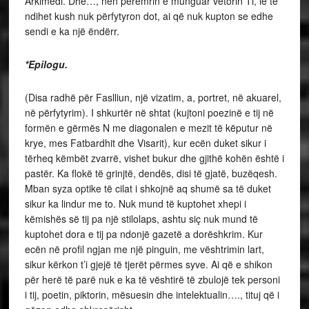
Arkimedi. Dhe…, nën përemrin e munguar vetorin Ti, le të
ndihet kush nuk përfytyron dot, ai që nuk kupton se edhe
sendi e ka një ëndërr.
*Epilogu.
(Disa radhë për Faslliun, një vizatim, a, portret, në akuarel,
në përfytyrim). I shkurtër në shtat (kujtoni poezinë e tij në
formën e gërmës N me diagonalen e mezit të këputur në
krye, mes Fatbardhit dhe Visarit), kur ecën duket sikur i
tërheq këmbët zvarrë, vishet bukur dhe gjithë kohën është i
pastër. Ka flokë të grinjtë, dendës, disi të gjatë, buzëqesh.
Mban syza optike të cilat i shkojnë aq shumë sa të duket
sikur ka lindur me to. Nuk mund të kuptohet xhepi i
këmishës së tij pa një stilolaps, ashtu siç nuk mund të
kuptohet dora e tij pa ndonjë gazetë a dorëshkrim. Kur
ecën në profil ngjan me një pinguin, me vështrimin lart,
sikur kërkon t’i gjejë të tjerët përmes syve. Ai që e shikon
për herë të parë nuk e ka të vështirë të zbulojë tek personi
i tij, poetin, piktorin, mësuesin dhe intelektualin…., tituj që i