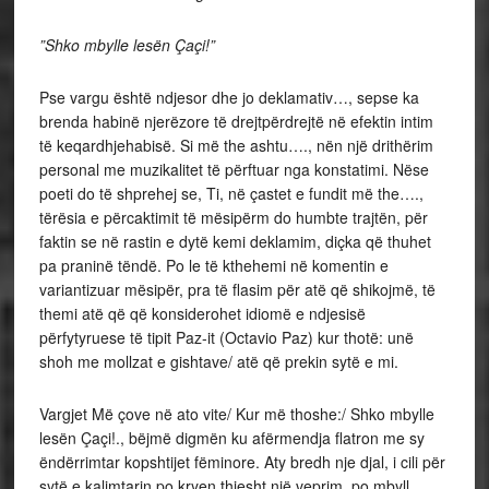
”Shko mbylle lesën Çaçi!”
Pse vargu është ndjesor dhe jo deklamativ…, sepse ka
brenda habinë njerëzore të drejtpërdrejtë në efektin intim
të keqardhjehabisë. Si më the ashtu…., nën një drithërim
personal me muzikalitet të përftuar nga konstatimi. Nëse
poeti do të shprehej se, Ti, në çastet e fundit më the….,
tërësia e përcaktimit të mësipërm do humbte trajtën, për
faktin se në rastin e dytë kemi deklamim, diçka që thuhet
pa praninë tëndë. Po le të kthehemi në komentin e
variantizuar mësipër, pra të flasim për atë që shikojmë, të
themi atë që që konsiderohet idiomë e ndjesisë
përfytyruese të tipit Paz-it (Octavio Paz) kur thotë: unë
shoh me mollzat e gishtave/ atë që prekin sytë e mi.
Vargjet Më çove në ato vite/ Kur më thoshe:/ Shko mbylle
lesën Çaçi!., bëjmë digmën ku afërmendja flatron me sy
ëndërrimtar kopshtijet fëminore. Aty bredh nje djal, i cili për
sytë e kalimtarin po kryen thjesht një veprim, po mbyll