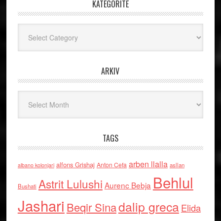
KATEGORITË
Kategoritë
ARKIV
Arkiv
TAGS
arben llalla
alfons Grishaj
Anton Cefa
asllan
albano kolonjari
Behlul
Astrit Lulushi
Aurenc Bebja
Bushati
Jashari
dalip greca
Beqir Sina
Elida