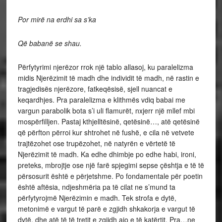
Por mirë na erdhi sa s’ka
Që babanë se shau.
Përfytyrimi njerëzor rrok një tablo allasoj, ku paralelizma
midis Njerëzimit të madh dhe individit të madh, në rastin e
tragjedisës njerëzore, fatkeqësisë, sjell nuancat e
keqardhjes. Pra paralelizma e klithmës vdiq babai me
vargun parabolik bota s’i uli flamurët, nxjerr një mllef mbi
mospërfilljen. Pastaj kthjelltësinë, qetësinë…, atë qetësinë
që përfton përroi kur shtrohet në fushë, e cila në vetvete
trajtëzohet ose trupëzohet, në natyrën e vërtetë të
Njerëzimit të madh. Ka edhe dhimbje po edhe habi, ironi,
preteks, mbrojtje ose një farë spjegimi sepse çështja e të të
përsosurit është e përjetshme. Po fondamentale për poetin
është aftësia, ndjeshmëria pa të cilat ne s’mund ta
përfytyrojmë Njerëzimin e madh. Tek strofa e dytë,
metonimë e vargut të parë e zgjidh shkakorja e vargut të
dytë, dhe atë të të tretit e zgjidh ajo e të katërtit. Pra…ne