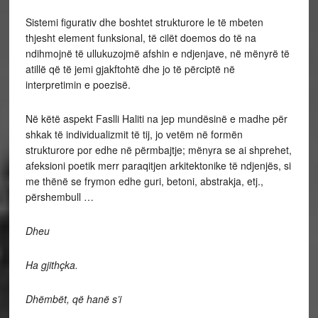
Sistemi figurativ dhe boshtet strukturore le të mbeten
thjesht element funksional, të cilët doemos do të na
ndihmojnë të ullukuzojmë afshin e ndjenjave, në mënyrë të
atillë që të jemi gjakftohtë dhe jo të përciptë në
interpretimin e poezisë.
Në këtë aspekt Faslli Haliti na jep mundësinë e madhe për
shkak të individualizmit të tij, jo vetëm në formën
strukturore por edhe në përmbajtje; mënyra se ai shprehet,
afeksioni poetik merr paraqitjen arkitektonike të ndjenjës, si
me thënë se frymon edhe guri, betoni, abstrakja, etj.,
përshembull …
Dheu
Ha gjithçka.
Dhëmbët, që hanë s’i