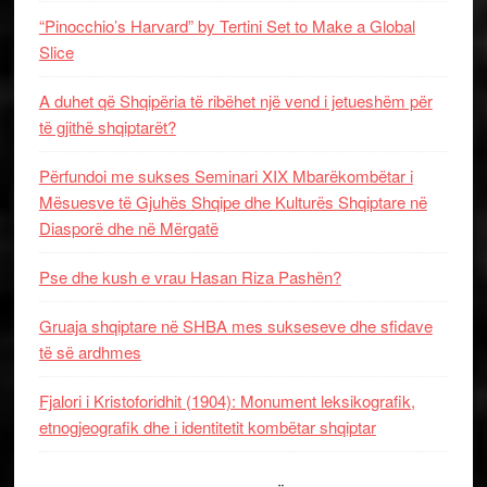
“Pinocchio’s Harvard” by Tertini Set to Make a Global
Slice
A duhet që Shqipëria të ribëhet një vend i jetueshëm për
të gjithë shqiptarët?
Përfundoi me sukses Seminari XIX Mbarëkombëtar i
Mësuesve të Gjuhës Shqipe dhe Kulturës Shqiptare në
Diasporë dhe në Mërgatë
Pse dhe kush e vrau Hasan Riza Pashën?
Gruaja shqiptare në SHBA mes sukseseve dhe sfidave
të së ardhmes
Fjalori i Kristoforidhit (1904): Monument leksikografik,
etnogjeografik dhe i identitetit kombëtar shqiptar