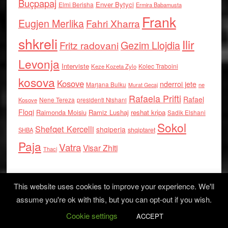
Buçpapaj
Enver Bytyci
Elmi Berisha
Ermira Babamusta
Frank
Eugjen Merlika
Fahri Xharra
shkreli
Ilir
Gezim Llojdia
Fritz radovani
Levonja
Interviste
Kolec Traboini
Keze Kozeta Zylo
kosova
Kosove
nderroi jete
Marjana Bulku
ne
Murat Gecaj
Rafaela Prifti
Rafael
Nene Tereza
Kosove
presidenti Nishani
Floqi
Raimonda Moisiu
Ramiz Lushaj
reshat kripa
Sadik Elshani
Sokol
Shefqet Kercelli
shqiperia
shqiptaret
SHBA
Paja
Vatra
Visar Zhiti
Thaci
This website uses cookies to improve your experience. We'll
assume you're ok with this, but you can opt-out if you wish.
Cookie settings
Log in
ACCEPT