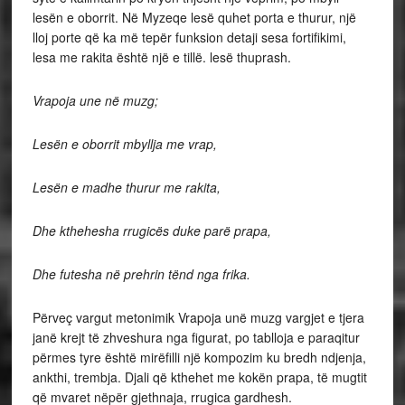
lesën e oborrit. Në Myzeqe lesë quhet porta e thurur, një
lloj porte që ka më tepër funksion detaji sesa fortifikimi,
lesa me rakita është një e tillë. lesë thuprash.
Vrapoja une në muzg;
Lesën e oborrit mbyllja me vrap,
Lesën e madhe thurur me rakita,
Dhe kthehesha rrugicës duke parë prapa,
Dhe futesha në prehrin tënd nga frika.
Përveç vargut metonimik Vrapoja unë muzg vargjet e tjera
janë krejt të zhveshura nga figurat, po tablloja e paraqitur
përmes tyre është mirëfilli një kompozim ku bredh ndjenja,
ankthi, trembja. Djali që kthehet me kokën prapa, të mugtit
që mvaret nëpër gjethnaja, rrugica gardhesh.