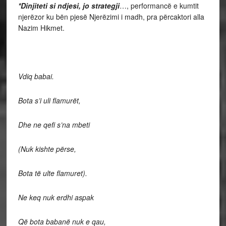
*Dinjiteti si ndjesi, jo strategji
…, performancë e kumtit
njerëzor ku bën pjesë Njerëzimi i madh, pra përcaktori alla
Nazim Hikmet.
Vdiq babai.
Bota s’i uli flamurët,
Dhe ne qefi s’na mbeti
(Nuk kishte përse,
Bota të ulte flamuret).
Ne keq nuk erdhi aspak
Që bota babanë nuk e qau,