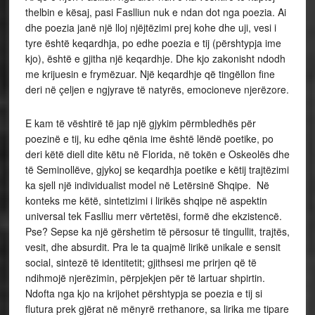
thelbin e kësaj, pasi Faslliun nuk e ndan dot nga poezia. Ai
dhe poezia janë një lloj njëjtëzimi prej kohe dhe uji, vesi i
tyre është keqardhja, po edhe poezia e tij (përshtypja ime
kjo), është e gjitha një keqardhje. Dhe kjo zakonisht ndodh
me krijuesin e frymëzuar. Një keqardhje që tingëllon fine
deri në çeljen e ngjyrave të natyrës, emocioneve njerëzore.
E kam të vështirë të jap një gjykim përmbledhës për
poezinë e tij, ku edhe qënia ime është lëndë poetike, po
deri këtë diell dite këtu në Florida, në tokën e Oskeolës dhe
të Seminollëve, gjykoj se keqardhja poetike e këtij trajtëzimi
ka sjell një individualist model në Letërsinë Shqipe. Në
konteks me këtë, sintetizimi i lirikës shqipe në aspektin
universal tek Faslliu merr vërtetësi, formë dhe ekzistencë.
Pse? Sepse ka një gërshetim të përsosur të tingullit, trajtës,
vesit, dhe absurdit. Pra le ta quajmë lirikë unikale e sensit
social, sintezë të identitetit; gjithsesi me prirjen që të
ndihmojë njerëzimin, përpjekjen për të lartuar shpirtin.
Ndofta nga kjo na krijohet përshtypja se poezia e tij si
flutura prek gjërat në mënyrë rrethanore, sa lirika me tipare