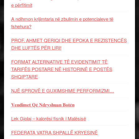
e përfitimit
A ndihmon krijimtaria në zbulimin e potencialeve të
fshehura?
PROF. AHMET QERIQI DHE EPOKA E REZISTENCЁS
DHE LUFTЁS PЁR LIRI!
FORMAT ALTERNATIVE TË EVIDENTIMIT TË
TARIFËS POSTARE NË HISTORINË E POSTËS
SHQIPTARE
NJË SPROVË E GUXIMSHME PERFORMIZMI…
𝐕𝐞𝐧𝐝𝐢𝐦𝐞𝐭 𝐐𝐞̈ 𝐍𝐝𝐫𝐲𝐬𝐡𝐮𝐚𝐧 𝐁𝐨𝐭𝐞̈𝐧
Lek Gjolaj – kalorësi fisnik i Malësisë
FEDERATA VATRA SHPALLË KRYESINË