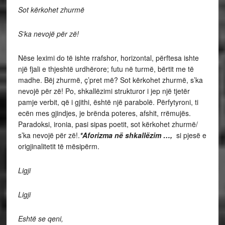
Sot kërkohet zhurmë
S’ka nevojë për zë!
Nëse leximi do të ishte rrafshor, horizontal, përftesa ishte
një fjali e thjeshtë urdhërore; futu në turmë, bërtit me të
madhe. Bëj zhurmë, ç’pret më? Sot kërkohet zhurmë, s’ka
nevojë për zë! Po, shkallëzimi strukturor i jep një tjetër
pamje verbit, që i gjithi, është një parabolë. Përfytyroni, ti
ecën mes gjindjes, je brënda poteres, afshit, rrëmujës.
Paradoksi, ironia, pasi sipas poetit, sot kërkohet zhurmë/
s’ka nevojë për zë!.
*Aforizma në shkallëzim …,
si pjesë e
origjinalitetit të mësipërm.
Ligji
Ligji
Eshtë se qeni,