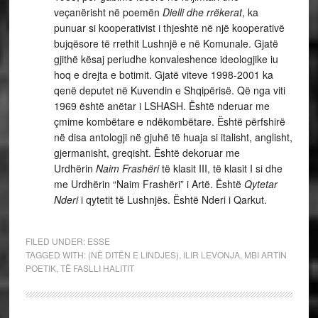
veçanërisht në poemën
Dielli dhe rrëkerat
, ka
punuar si kooperativist i thjeshtë në një kooperativë
bujqësore të rrethit Lushnjë e në Komunale. Gjatë
gjithë kësaj periudhe konvaleshence ideologjike iu
hoq e drejta e botimit. Gjatë viteve 1998-2001 ka
qenë deputet në Kuvendin e Shqipërisë. Që nga viti
1969 është anëtar i LSHASH. Është nderuar me
çmime kombëtare e ndëkombëtare. Është përfshirë
në disa antologji në gjuhë të huaja si italisht, anglisht,
gjermanisht, greqisht. Është dekoruar me
Urdhërin
Naim Frashëri
të klasit III, të klasit I si dhe
me Urdhërin “Naim Frashëri” i Artë. Është
Qytetar
Nderi
i qytetit të Lushnjës. Është Nderi i Qarkut.
FILED UNDER:
ESSE
TAGGED WITH:
(NË DITËN E LINDJES)
,
ILIR LEVONJA
,
MBI ARTIN
POETIK
,
TË FASLLI HALITIT