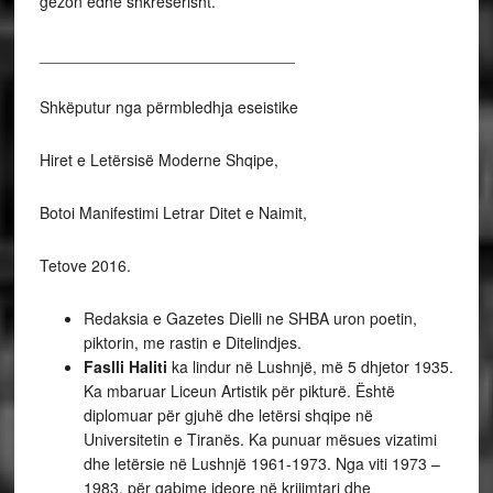
gëzon edhe shkresërisht.
_____________________________
Shkëputur nga përmbledhja eseistike
Hiret e Letërsisë Moderne Shqipe,
Botoi Manifestimi Letrar Ditet e Naimit,
Tetove 2016.
Redaksia e Gazetes Dielli ne SHBA uron poetin,
piktorin, me rastin e Ditelindjes.
Faslli Haliti
ka lindur në Lushnjë, më 5 dhjetor 1935.
Ka mbaruar Liceun Artistik për pikturë. Është
diplomuar për gjuhë dhe letërsi shqipe në
Universitetin e Tiranës. Ka punuar mësues vizatimi
dhe letërsie në Lushnjë 1961-1973. Nga viti 1973 –
1983, për gabime ideore në krijimtari dhe