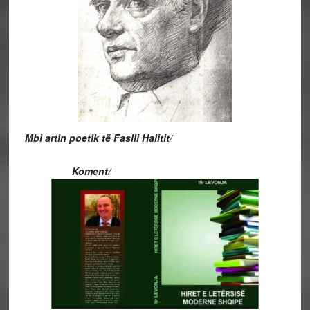
Mbi artin poetik të Faslli Halitit/
Koment/