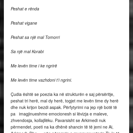
Peshat e rënda
Peshat vigane
Peshat sa një mal Tomorri
Sa një mal Korabi
Me levën time i ke ngrirë
Me levën time vazhdoni t’i ngrini.
Çudia është se poezia ka në strukturën e saj përsëritje,
peshat tri herë, mal dy herë, togjet me levën time dy herë
dhe nuk krijon bezdi aspak. Përfytyrimi na jep një botë të
pa imagjinueshme emocionesh si lëvizja e maleve,
zhvendosja, kollajllëku. Pavarsisht se Arkimedi nuk
përmendet, poeti na ka dhënë shancin të të jemi ne Ai,