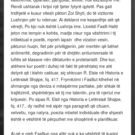
Rendi ushtarak i krijoi një tjeter fytyrë qytetit. Pas gati
tridhjetë e kusur vitesh piktori Zoi Shyti, do të vizitonte
Lushnjen për tu nderuar. Ai deklaroi me keqardhje atë që
vërejti, Po kjo nuk është Lushnja ime. Liceisti Faslli Haliti
jeton me tempin e kohës, madje nisur nga vështrimi i tij
intilektual e poetik, mpreh lapsin dhe vizaton vesin,
pikturon huqin, flet për priviligjenin, për meritën që bëhet
antimeritë, degradimin për të drejtën antiuniversale të
luftës së klasave nën diktaturën e proletariatit. Dhe kur,
atëhere kur poetit i duhej në fakt të përshtatej me atë
detyrë që i kishin caktuar, siç shkruan R. Elsie në Historia e
Letërsisë Shqipe, fq. 417. Frymëzimi i Faslliut kthehet në
shmangie nga deviza e mësipërme partiake, për shkak të
trajtëzimit, shpërbërjes së tij me talentin, pra të njeriut me
krijuesin. Po sipas R. Elsit nga Historia e Letërsisë Shqipe,
fq. 417., dy radhë më sipër nga paragrafi që cituam,
vetvetiu, nga natyra, poezia mbetet individuale dhe shpesh
është e vështirë të përputhet me shoqërinë e planifikuar.
Ai që e njeh Faslliun nga afër nuk e ka vështirë të kuptoj