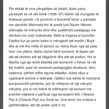
Për shkak të mos përgatitjes së tekstit, duke patur
parasysh se në atë kohë (1996-’97) kishte një mungesë të
theksuar syresh, në provimin e komentit letrar u paraqita
me vjershën Mehmetit tim të poetit turk Nazim Hikmet,
shkruajta në mënyrën time dhe çuditërisht pedagogu me
vlerësoi me notë maksimale. Këtë ia tregova si kurozitet
Faslliut kur po pinim kafen e mëngjesit tek bredhi i Buçit
dhe ai më tha midis të tjerave se, kisha fituar nga që pata
folur me çiltërsi. Ashtu duhet bërë komenti, të flasim për
atë që shohim atë që dëgjojmë dhe atë që prekim, tha ai.
Ndofta nga ajo kohë këshilla për komentin u kthye në një
lloj makthi, pasi në versionet pedagogjike struktura, ritmi,
kadenca, përfshi edhe figurat stilistike, duket sikur e
ngarkojnë teorinë e letërsisë. Qëllimi nuk është të mohojmë
komponentët përbërës, por të rrëfejmë në një mënyrë
ndryshe, pra si me thënë të ndërtojmë një koment me
prioritet ndjesinë e përftuar nga konstatimi lirik i Oktavio
Paz-it (Octavio Paz) kur thotë se, Unë shoh me mollzat e
gishtërinjëve/ atë që prekin sytë e mi.