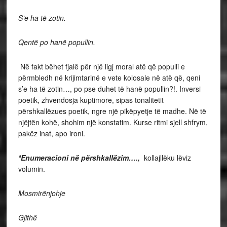
S’e ha të zotin.
Qentë po hanë popullin.
Në fakt bëhet fjalë për një ligj moral atë që populli e
përmbledh në krijimtarinë e vete kolosale në atë që, qeni
s’e ha të zotin…, po pse duhet të hanë popullin?!. Inversi
poetik, zhvendosja kuptimore, sipas tonalitetit
përshkallëzues poetik, ngre një pikëpyetje të madhe. Në të
njëjtën kohë, shohim një konstatim. Kurse ritmi sjell shfrym,
pakëz inat, apo ironi.
*Enumeracioni në përshkallëzim….,
kollajllëku lëviz
volumin.
Mosmirënjohje
Gjithë