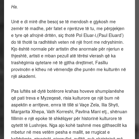
Ha.
Unë e di mirë dhe besoj se të mendosh e gjykosh me
zemër të madhe, për fatet e njerëzve të tu, me përpjekjen
e tyre që afrojnë dritën, siç thotë Pol Eluar-i,(Paul Eluard’)
do të thotë ta radhitësh veten në një front me ndryshimin.
Kjo është normale për artistin dhe anormale për njeriun e
thjeshtë, artisti e mban pezull atë tërësi vlerash që ka
trashëgimia qytetare në të gjitha drejtimet, Faslliu
provincën e ktheu në vëmendje dhe punën me kulturën në
një akademi.
Pas luftës së dytë botërore krahas hoveve shumplanëshe
që pati treva e Myzeqesë, risia kulturore qe një bum në
aspektin e arritjeve, emra të tillë si Vaçe Zela, Ilia Shyti,
Margarita Xhepa, Vath Korreshi, Pavlina Mani etj., shënuan
fillimin e një epoke të shkëlqyer për historinë kulturore të
qytetit të Lushnjes. Nga ajo kohë tashmë mes gjithsecilit ka
mbetur në mes vetëm pesha e mallit, se rrugicat e
kalldrëmta, qiparisët, pjergullat, avllitë, nuk ekzistojnë më.