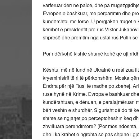
varfëruar deri në palcë, dhe pa rrugëzgjidhje
Evropën e bashkuar, me përparimin dhe progr
kundërshtoi me forcë. U përgjakën rrugët e K
këmbët e presidentit pro rus Viktor Jukanov
shpresë dhe premtim nga ustai rus Putin se 
Por ndërkohë kishte shumë kohë që uji rrid
Kështu, më në fund në Ukrainë u realizua fit
kryeministrit të ri të përkohshëm. Moska qënd
Ëndrra për një Rusi të madhe po zbehej. Ariu
ruse hynë në Krime. Evropa e bashkuar dhe
kundërshtuan, e dënuan, e paralajmëruan m
bëri veshin e shurdhër. Sigurisht që do të k
shihte se ngjarjet po perceptoheshin keq dh
zhvilluara perëndimore? (Por mos ndoshta, 
dhe i ka krahët e ngrohta se pas shpine i g