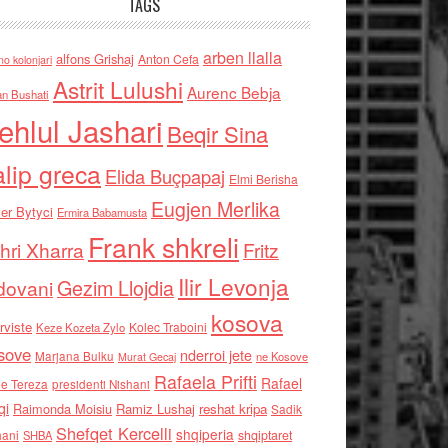
TAGS
arben llalla
alfons Grishaj
Anton Cefa
no kolonjari
Astrit Lulushi
Aurenc Bebja
an Bushati
ehlul Jashari
Beqir Sina
alip greca
Elida Buçpapaj
Elmi Berisha
Eugjen Merlika
er Bytyci
Ermira Babamusta
Frank shkreli
hri Xharra
Fritz
Ilir Levonja
Gezim Llojdia
dovani
kosova
rviste
Kolec Traboini
Keze Kozeta Zylo
sove
nderroi jete
Marjana Bulku
ne Kosove
Murat Gecaj
Rafaela Prifti
Rafael
e Tereza
presidenti Nishani
qi
Raimonda Moisiu
Ramiz Lushaj
reshat kripa
Sadik
Shefqet Kercelli
shqiperia
hani
shqiptaret
SHBA