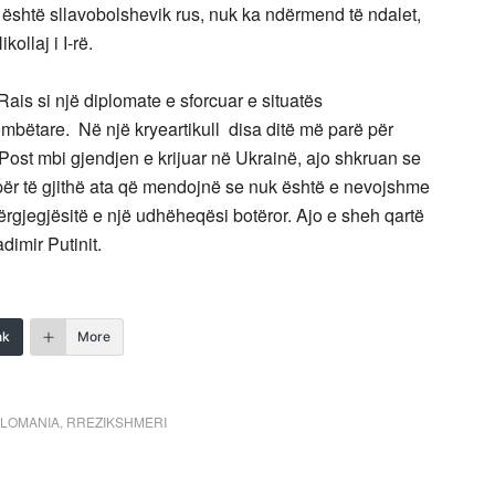
je është sllavobolshevik rus, nuk ka ndërmend të ndalet,
kollaj i I-rë.
ais si një diplomate e sforcuar e situatës
bëtare. Në një kryeartikull disa ditë më parë për
ost mbi gjendjen e krijuar në Ukrainë, ajo shkruan se
m për të gjithë ata që mendojnë se nuk është e nevojshme
ërgjegjësitë e një udhëheqësi botëror. Ajo e sheh qartë
imir Putinit.
nk
More
LOMANIA
,
RREZIKSHMERI