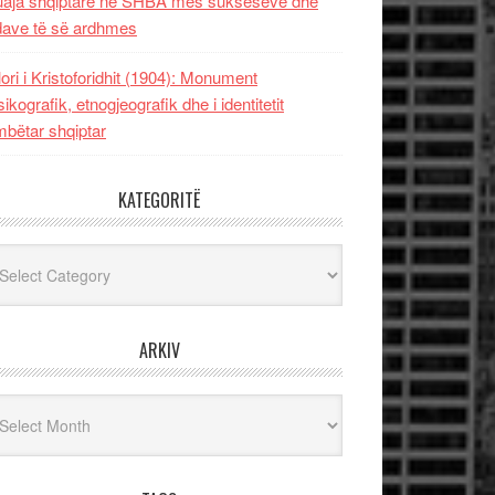
uaja shqiptare në SHBA mes sukseseve dhe
dave të së ardhmes
lori i Kristoforidhit (1904): Monument
sikografik, etnogjeografik dhe i identitetit
bëtar shqiptar
KATEGORITË
egoritë
ARKIV
iv