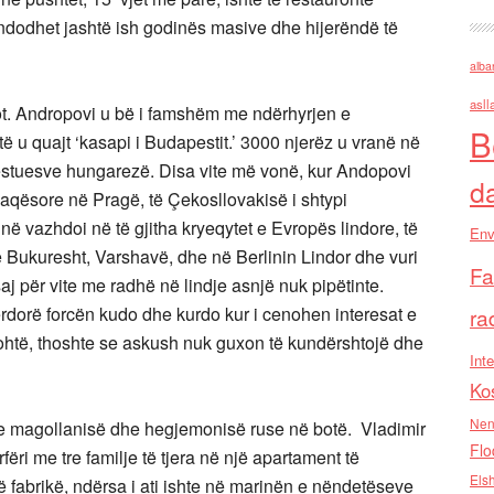
 ndodhet jashtë ish godinës masive dhe hijerëndë të
alba
asll
sot. Andropovi u bë i famshëm me ndërhyrjen e
B
të u quajt ‘kasapi i Budapestit.’ 3000 njerëz u vranë në
testuesve hungarezë. Disa vite më vonë, kur Andopovi
d
paqësore në Pragë, të Çekosllovakisë i shtypi
 vazhdoi në të gjitha kryeqytet e Evropës lindore, të
Env
ë Bukuresht, Varshavë, dhe në Berlinin Lindor dhe vuri
Fa
saj për vite me radhë në lindje asnjë nuk pipëtinte.
rdorë forcën kudo dhe kurdo kur i cenohen interesat e
ra
 ftohtë, thoshte se askush nuk guxon të kundërshtojë dhe
Inte
Ko
Nen
 e magollanisë dhe hegjemonisë ruse në botë. Vladimir
Flo
rfëri me tre familje të tjera në një apartament të
Els
ë fabrikë, ndërsa i ati ishte në marinën e nëndetëseve