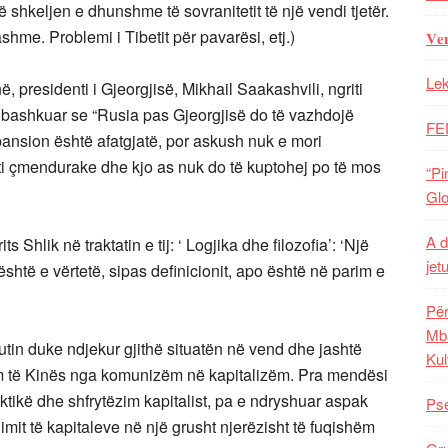
shkeljen e dhunshme të sovranitetit të një vendi tjetër.
hme. Problemi i Tibetit për pavarësi, etj.)
𝐕𝐞
Lek
 presidenti i Gjeorgjisë, Mikhail Saakashvili, ngriti
bashkuar se “Rusia pas Gjeorgjisë do të vazhdojë
FE
pansion është afatgjatë, por askush nuk e mori
ati çmendurake dhe kjo as nuk do të kuptohej po të mos
“Pi
Glo
A d
s Shlik në traktatin e tij: ‘ Logjika dhe filozofia’: ‘Një
jet
shtë e vërtetë, sipas definicionit, apo është në parim e
Për
Mba
utin duke ndjekur gjithë situatën në vend dhe jashtë
Kul
m të Kinës nga komunizëm në kapitalizëm. Pra mendësi
tikë dhe shfrytëzim kapitalist, pa e ndryshuar aspak
Pse
imit të kapitaleve në një grusht njerëzisht të fuqishëm