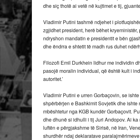
dhe siç thotë ai vetë në kujtimet e tij, gjuante
Vladimir Putini tashmë ndjehet i plotfuqishë
zgjidhet president, herë bëhet kryeministër, 
ndryshon mandatin e presidentit e bën gjash
dhe ëndrra e shtetit të madh rus duhet ndërh
Filozofi Emil Durkhein lidhur me individin dh
pasojë moralin individual, që është kult i in
autoritet.’
Vladimir Putini e urren Gorbaçovin, se ishte k
shpërbërjen e Bashkimit Sovjetik dhe ishte në
mbështetur nga KGB kundër Gorbaçovit. Putin
dhe dhunë si idhulli i tij Juri Andopov. Ai k
luftën e përgjakshme të Sirisë, në Iran, Vene
shurdhër ndaj deklaratave paralajmërimeve