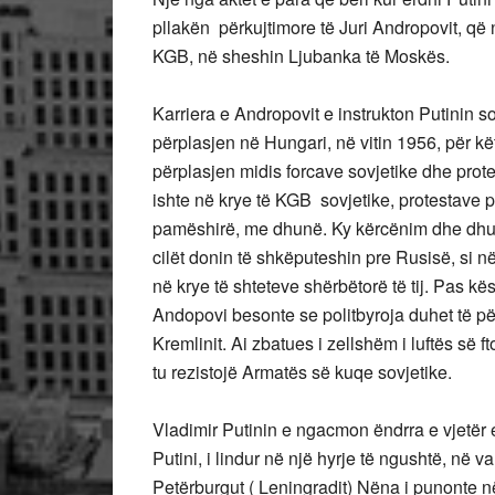
pllakën përkujtimore të Juri Andropovit, që
KGB, në sheshin Ljubanka të Moskës.
Karriera e Andropovit e instrukton Putinin 
përplasjen në Hungari, në vitin 1956, për kë
përplasjen midis forcave sovjetike dhe pro
ishte në krye të KGB sovjetike, protestave 
pamëshirë, me dhunë. Ky kërcënim dhe dhunë
cilët donin të shkëputeshin pre Rusisë, si n
në krye të shteteve shërbëtorë të tij. Pas kë
Andopovi besonte se politbyroja duhet të pë
Kremlinit. Ai zbatues i zellshëm i luftës së
tu rezistojë Armatës së kuqe sovjetike.
Vladimir Putinin e ngacmon ëndrra e vjetër
Putini, i lindur në një hyrje të ngushtë, në va
Petërburgut ( Leningradit) Nëna i punonte n