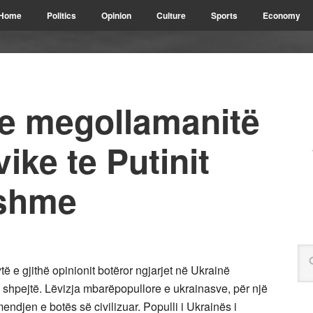
Home
Politics
Opinion
Culture
Sports
Economy
e megollamanitë
ike te Putinit
kshme
të e gjithë opinionit botëror ngjarjet në Ukrainë
shpejtë. Lëvizja mbarëpopullore e ukrainasve, për një
mendjen e botës së civilizuar. Populli i Ukrainës i