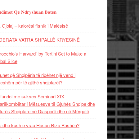
𝐝𝐢𝐦𝐞𝐭 𝐐𝐞̈ 𝐍𝐝𝐫𝐲𝐬𝐡𝐮𝐚𝐧 𝐁𝐨𝐭𝐞̈𝐧
 Gjolaj – kalorësi fisnik i Malësisë
DERATA VATRA SHPALLË KRYESINË
nocchio’s Harvard” by Tertini Set to Make a
bal Slice
uhet që Shqipëria të ribëhet një vend i
ueshëm për të gjithë shqiptarët?
fundoi me sukses Seminari XIX
rëkombëtar i Mësuesve të Gjuhës Shqipe dhe
turës Shqiptare në Diasporë dhe në Mërgatë
 dhe kush e vrau Hasan Riza Pashën?