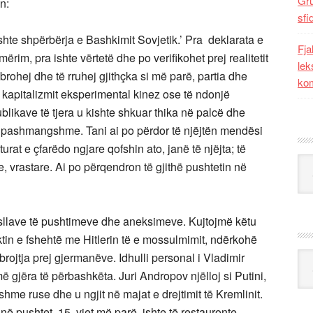
Gr
n:
sfi
shte shpërbërja e Bashkimit Sovjetik.’ Pra deklarata e
Fja
mërim, pra ishte vërtetë dhe po verifikohet prej realitetit
lek
brohej dhe të rruhej gjithçka si më parë, partia dhe
kom
e kapitalizmit eksperimental kinez ose të ndonjë
blikave të tjera u kishte shkuar thika në palcë dhe
e pashmangshme. Tani ai po përdor të njëjtën mendësi
turat e çfarëdo ngjare qofshin ato, janë të njëjta; të
Kat
vrastare. Ai po përqendron të gjithë pushtetin në
me sllave të pushtimeve dhe aneksimeve. Kujtojmë këtu
tin e fshehtë me Hitlerin të e mossulmimit, ndërkohë
ojtja prej gjermanëve. Idhulli personal i Vladimir
Ark
 gjëra të përbashkëta. Juri Andropov njëlloj si Putini,
hme ruse dhe u ngjit në majat e drejtimit të Kremlinit.
 në pushtet, 15 vjet më parë, ishte të restauronte