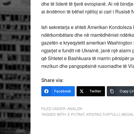
dhe të liderë të tjerë evropianë. Ai në bind
ai ëndërron të bëhet njëlloj si cari i Rusisë Ni
Ish sekretarja e shteti Amerikan Kondoleza R
ndërkombëtare dhe në marrëdhëniet ndërkom
gazetën e kryeqytetit amerikan Washington P
ngjarjet e fundit në Ukrainë, janë një alar
që Shtetet e Bashkuara të marrin përsipër p
rrezikun dhe pangopësinë rusomadhe të Vlad
Share via:
Facebook
Twitter
Copy Li
FILED UNDER:
ANALIZA
TAGGED WITH:
E PUTINIT
,
KRSITAQ TURTULLI
,
MEGAL