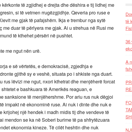
 kërkonte të zgjidhej e drejta dhe dëshira e tij lidhej me
esin, si të vetmen rrugëzgjidhje. Qeveria pro ruse e
Dom
ievit me gjak të pafajshëm. Ikja e trembur nga sytë
të 
iç me duar të përlyera me gjak. Ai u strehua në Rusi me
Fis
mund të kthehet përsëri në pushtet.
36 
eko
hte me ngut nën urë.
A n
orja e së vërtetës, e demokracisë, zgjedhja e
fsh
ronte gjithë sy e veshë, situata po i shkiste nga duart.
 rus lëvizi me ngut, nxori kthetrat dhe menjëherë forcat
PR
 shtetet e bashkuara të Amerikës reaguan, e
RE
e sanksione të menjëhershme. Por ariu rus nuk dëgjoi
FO
etë impakt në ekonominë ruse. Ai nuk i dinte dhe nuk e
TA
e krijohej një hendek i madh midis tij dhe vendeve të
SH
ai mendon se ka në Soberi burime të pa shfrytëzuara
jendet ekonomia kineze. Të cilët heshtin dhe nuk
NJ