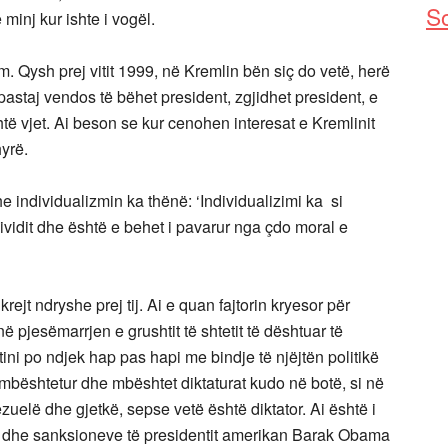
So
 minj kur ishte i vogël.
m. Qysh prej vitit 1999, në Kremlin bën siç do vetë, herë
pastaj vendos të bëhet president, zgjidhet president, e
të vjet. Ai beson se kur cenohen interesat e Kremlinit
yrë.
e individualizmin ka thënë: ‘Individualizimi ka si
dividit dhe është e behet i pavarur nga çdo moral e
rejt ndryshe prej tij. Ai e quan fajtorin kryesor për
 pjesëmarrjen e grushtit të shtetit të dështuar të
i po ndjek hap pas hapi me bindje të njëjtën politikë
a mbështetur dhe mbështet diktaturat kudo në botë, si në
zuelë dhe gjetkë, sepse vetë është diktator. Ai është i
 dhe sanksioneve të presidentit amerikan Barak Obama