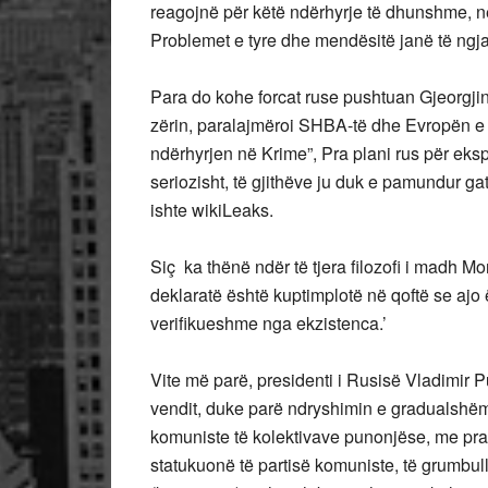
reagojnë për këtë ndërhyrje të dhunshme, në 
Problemet e tyre dhe mendësitë janë të ngjas
Para do kohe forcat ruse pushtuan Gjeorgjinë,
zërin, paralajmëroi SHBA-të dhe Evropën e 
ndërhyrjen në Krime”, Pra plani rus për eks
seriozisht, të gjithëve ju duk e pamundur g
ishte wikiLeaks.
Siç ka thënë ndër të tjera filozofi i madh Morit
deklaratë është kuptimplotë në qoftë se ajo ë
verifikueshme nga ekzistenca.’
Vite më parë, presidenti i Rusisë Vladimir P
vendit, duke parë ndryshimin e gradualshë
komuniste të kolektivave punonjëse, me prak
statukuonë të partisë komuniste, të grumbull