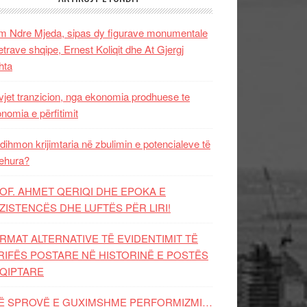
 Ndre Mjeda, sipas dy figurave monumentale
letrave shqipe, Ernest Koliqit dhe At Gjergj
hta
vjet tranzicion, nga ekonomia prodhuese te
nomia e përfitimit
dihmon krijimtaria në zbulimin e potencialeve të
ehura?
OF. AHMET QERIQI DHE EPOKA E
ZISTENCЁS DHE LUFTЁS PЁR LIRI!
RMAT ALTERNATIVE TË EVIDENTIMIT TË
RIFËS POSTARE NË HISTORINË E POSTËS
QIPTARE
Ë SPROVË E GUXIMSHME PERFORMIZMI…