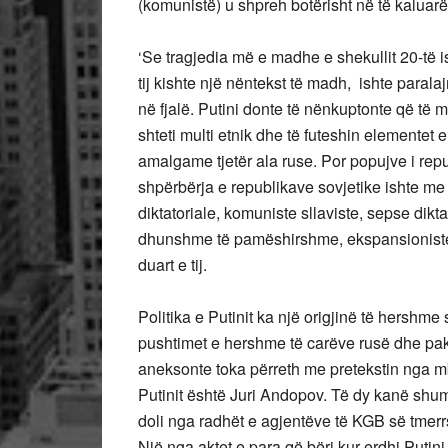
(komunistë) u shpreh botërisht në të kaluarë
‘Se tragjedia më e madhe e shekullit 20-të i
tij kishte një nëntekst të madh, ishte paralaj
në fjalë. Putini donte të nënkuptonte që të m
shteti multi etnik dhe të futeshin elementet 
amalgame tjetër ala ruse. Por popujve i repu
shpërbërja e republikave sovjetike ishte m
diktatoriale, komuniste sllaviste, sepse dikta
dhunshme të pamëshirshme, ekspansioniste, 
duart e tij.
Politika e Putinit ka një origjinë të hersh
pushtimet e hershme të carëve rusë dhe pak
aneksonte toka përreth me pretekstin nga mbr
Putinit është Juri Andopov. Të dy kanë shumë
doli nga radhët e agjentëve të KGB së tmerrs
Një nga aktet e para që bëri kur erdhi Putini