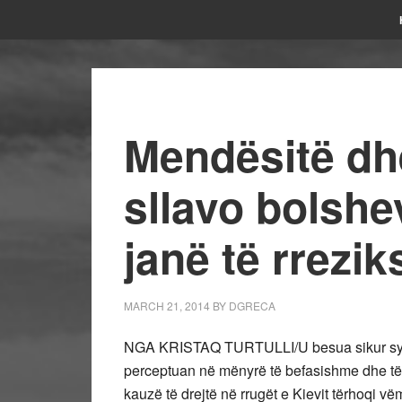
Mendësitë dh
sllavo bolshev
janë të rrezi
MARCH 21, 2014
BY
DGRECA
NGA KRISTAQ TURTULLI/
U besua sikur sy
perceptuan në mënyrë të befasishme dhe të 
kauzë të drejtë në rrugët e Kievit tërhoqi vë