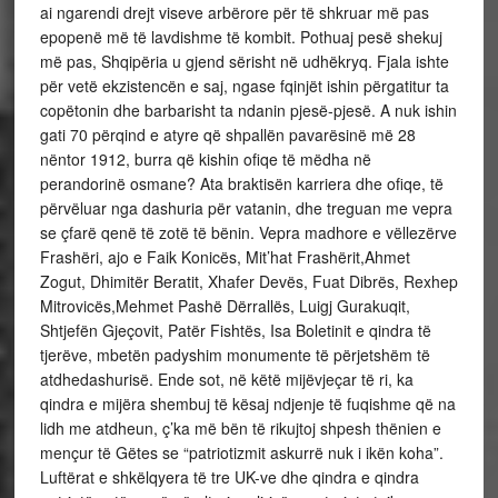
ai ngarendi drejt viseve arbërore për të shkruar më pas
epopenë më të lavdishme të kombit. Pothuaj pesë shekuj
më pas, Shqipëria u gjend sërisht në udhëkryq. Fjala ishte
për vetë ekzistencën e saj, ngase fqinjët ishin përgatitur ta
copëtonin dhe barbarisht ta ndanin pjesë-pjesë. A nuk ishin
gati 70 përqind e atyre që shpallën pavarësinë më 28
nëntor 1912, burra që kishin ofiqe të mëdha në
perandorinë osmane? Ata braktisën karriera dhe ofiqe, të
përvëluar nga dashuria për vatanin, dhe treguan me vepra
se çfarë qenë të zotë të bënin. Vepra madhore e vëllezërve
Frashëri, ajo e Faik Konicës, Mit’hat Frashërit,Ahmet
Zogut, Dhimitër Beratit, Xhafer Devës, Fuat Dibrës, Rexhep
Mitrovicës,Mehmet Pashë Dërrallës, Luigj Gurakuqit,
Shtjefën Gjeçovit, Patër Fishtës, Isa Boletinit e qindra të
tjerëve, mbetën padyshim monumente të përjetshëm të
atdhedashurisë. Ende sot, në këtë mijëvjeçar të ri, ka
qindra e mijëra shembuj të kësaj ndjenje të fuqishme që na
lidh me atdheun, ç’ka më bën të rikujtoj shpesh thënien e
mençur të Gëtes se “patriotizmit askurrë nuk i ikën koha”.
Luftërat e shkëlqyera të tre UK-ve dhe qindra e qindra