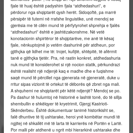
fjale të huaj është padyshim fjala “atdhedashuri”, e
përdorur nga shqiptarët qysh herët. Sidoqoftë, pa marrë
përsipër të futemi në rrafshe linguistike, unë mendoj se
gjerësia me të cilën mund të përfytyrohet shprehja e fjalës
“atdhedashuri” është e jashtëzakonshme. Në vetë
konotacionin shpirtëror të shqiptarëve, me anë të kësaj
fjale, nënkuptojmë jo vetëm dashurinë për atdheun, por
gjithçka që lidhet me të: trojet, kufijtë, shtëpitë, të afërmit
tanë e gjithçka tjetër. Pra, në rastin konkret, atdhedashuria
nuk mund të konsiderohet si një nocion statik, përkundrazi
është realisht një ndjenjë kaq e madhe dhe e fuqishme
saqë mund të përcillet nga gjenerata në gjeneratë, duke u
rritur sipas vizionit të ortekut të dëborës që zbret nga mali.
A shquhemi ne shqiptarët për këtë ndjenjë? Mendoj se po.
Pa dashur të hulumtoj në historinë e lashtë tonë, do të sillja
shembullin e shkëlqyer të kryetrimit, Gjergj Kastrioti-
Skënderbeu. Është dokumentuar tanimë historikisht se,
falë dhuntive të tij ushtarake, heroi ynë kombëtar mundi të
ngjitej në shkallët më të larta të karrierës në Portën e Lartë.
Por malli për atdhenë u ngrit mbi hierarkinë ushtarake dhe