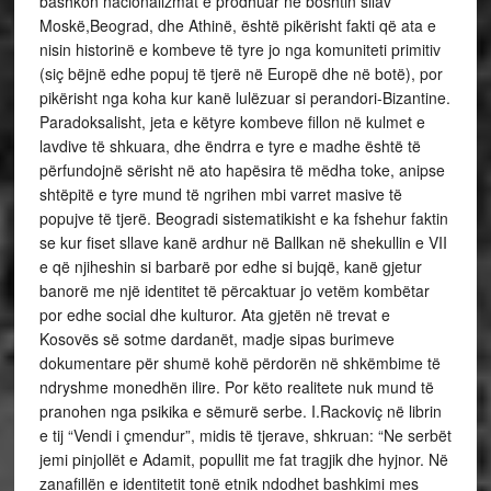
bashkon nacionalizmat e prodhuar në boshtin sllav
Moskë,Beograd, dhe Athinë, është pikërisht fakti që ata e
nisin historinë e kombeve të tyre jo nga komuniteti primitiv
(siç bëjnë edhe popuj të tjerë në Europë dhe në botë), por
pikërisht nga koha kur kanë lulëzuar si perandori-Bizantine.
Paradoksalisht, jeta e këtyre kombeve fillon në kulmet e
lavdive të shkuara, dhe ëndrra e tyre e madhe është të
përfundojnë sërisht në ato hapësira të mëdha toke, anipse
shtëpitë e tyre mund të ngrihen mbi varret masive të
popujve të tjerë. Beogradi sistematikisht e ka fshehur faktin
se kur fiset sllave kanë ardhur në Ballkan në shekullin e VII
e që njiheshin si barbarë por edhe si bujqë, kanë gjetur
banorë me një identitet të përcaktuar jo vetëm kombëtar
por edhe social dhe kulturor. Ata gjetën në trevat e
Kosovës së sotme dardanët, madje sipas burimeve
dokumentare për shumë kohë përdorën në shkëmbime të
ndryshme monedhën ilire. Por këto realitete nuk mund të
pranohen nga psikika e sëmurë serbe. I.Rackoviç në librin
e tij “Vendi i çmendur”, midis të tjerave, shkruan: “Ne serbët
jemi pinjollët e Adamit, popullit me fat tragjik dhe hyjnor. Në
zanafillën e identitetit tonë etnik ndodhet bashkimi mes