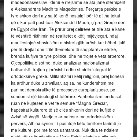
maqedonasvesllav idenë e rrejshme se ata janë stërnipërit
e Aleksandrit të Madh të Maqedonisë. Përçartja psikike e
tyre shkon deri aty sa të kenë nostalgji për të gjitha tokat
që dikur pati pushtuar Aleksandri i Madh, ç´prej Greqie deri
në Egjypt dhe Iran. Të prirur prej delirëve të tillë ata e kanë
të vështirë rikthimin në realitetet e këtij mijëvjeçari, ndaj
manifestojnë shovinizëm e histeri gjithfarësh kur bëhet fjalë
për të drejtat dhe liritë themelore të shqiptarëve etnikë,
brenda kufijve të tyre politikë, dhe në trojet e veta arbërore.
Gjeopolitika e sotme, duke analizuar nacionalizmat
ballkanikë, trajton gjerësisht edhe shpirtin integral të
ortodoksëve grekë. Militantizmi i këtij religjioni, prej kohësh
ka ardhur duke u zhvilluar, aq sa, në kundërshtim me
parimet demokratike të proceseve europianizuese, po
sundon si një ideologji shtetërore. Panhelenizmi ende sot
ruan në kujtesën e vet të sëmurë “Magna-Grecia”,
hapësirat kulturore të së cilës shkonin deri në kufijtë e
Azisë së Vogël. Madje e armatosur me ortodoksizëm
pervers, Athina synon t´i pushtojë këto territore tanimë jo
me kulturë, por me forca ushtarake. Nuk dua të ndalem
gjatë këtu për çështjen e Vorio Epirit, çështje e cila nuk