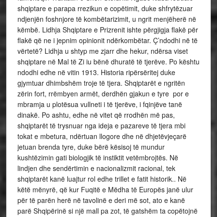
shqiptare e parapa rrezikun e copëtimit, duke shfrytëzuar
ndjenjën foshnjore të kombëtarizimit, u ngrit menjëherë në
këmbë. Lidhja Shqiptare e Prizrenit ishte përgjigja flakë për
flakë që ne i jepnim opinionit ndërkombëtar. Ç’ndodhi në të
vërtetë? Lidhja u shtyp me zjarr dhe hekur, ndërsa viset
shqiptare në Mal të Zi iu bënë dhuratë të tjerëve. Po kështu
ndodhi edhe në vitin 1913. Historia ripërsëritej duke
gjymtuar dhimbshëm troje të tjera. Shqiptarët e ngritën
zërin fort, rrëmbyen armët, derdhën gjakun e tyre por e
mbramja u plotësua vullneti i të tjerëve, i fqinjëve tanë
dinakë. Po ashtu, edhe në vitet që rrodhën më pas,
shqiptarët të trysnuar nga ideja e pazareve të tjera mbi
tokat e mbetura, ndërtuan llogore dhe në dhjetëvjeçarë
jetuan brenda tyre, duke bërë kësisoj të mundur
kushtëzimin gati biologjik të instiktit vetëmbrojtës. Në
lindjen dhe sendërtimin e nacionalizmit racional, tek
shqiptarët kanë luajtur rol edhe trillet e fatit historik.. Në
këtë mënyrë, që kur Fuqitë e Mëdha të Europës janë ulur
për të parën herë në tavolinë e deri më sot, ato e kanë
parë Shqipërinë si një mall pa zot, të gatshëm ta copëtojnë