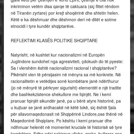
inkriminon vetëm disa qarqe të caktuara (siç flitet rëndom
në Tiranën zyrtare) por krejt shoqërinë dhe shtetin helen.
Këtë e ka dëshmuar dhe dëshmon deri në ditët e sotme
etnocidi i tyre kundër shqiptarëve.
REFLEKTIMI KLASËS POLITIKE SHQIPTARE
Natyrisht, në kushtet kur nacionalizmi në Europën
Juglindore sundohet nga agresiviteti, çdokush do të pyeste:
Sa i vlershëm është nacionalizmi racional i shqiptarëve?
Pikërisht vlen të përsijasim në mënyra sa më konkrete. Në
racionalitetin e vetëdijes sonë kombëtare janë ndërthurur
(jo në mënyrë të përkryer sigurisht) elementët e një tradite
dhe bashkekzistence shekullore me fqinjët. Ne i kemi
pranuar fqinjët sikundër janë, pa u bërë atyre historinë, pa
u kujtuar se janë ardhacakë në këtë tokë, siç është fjala
për sllavomaqedonasit në Shqipërinë Lindore,ose thënë në
Maqedoninë Shqiptare. Po kështu i kemi pranuar dhe
ndihmuar helenët në momentet kruciale të historisë së tyre
kombëtare. Edhe ndaj pakicave vllehe, greke, bullgare apo