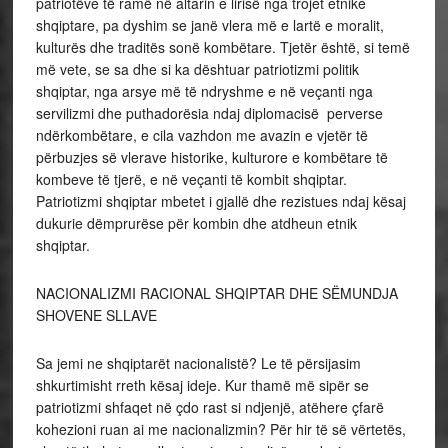
patriotëve të ramë në altarin e lirisë nga trojet etnike
shqiptare, pa dyshim se janë vlera më e lartë e moralit,
kulturës dhe traditës sonë kombëtare. Tjetër është, si temë
më vete, se sa dhe si ka dështuar patriotizmi politik
shqiptar, nga arsye më të ndryshme e në veçanti nga
servilizmi dhe puthadorësia ndaj diplomacisë perverse
ndërkombëtare, e cila vazhdon me avazin e vjetër të
përbuzjes së vlerave historike, kulturore e kombëtare të
kombeve të tjerë, e në veçanti të kombit shqiptar.
Patriotizmi shqiptar mbetet i gjallë dhe rezistues ndaj kësaj
dukurie dëmprurëse për kombin dhe atdheun etnik
shqiptar.
NACIONALIZMI RACIONAL SHQIPTAR DHE SËMUNDJA
SHOVENE SLLAVE
Sa jemi ne shqiptarët nacionalistë? Le të përsijasim
shkurtimisht rreth kësaj ideje. Kur thamë më sipër se
patriotizmi shfaqet në çdo rast si ndjenjë, atëhere çfarë
kohezioni ruan ai me nacionalizmin? Për hir të së vërtetës,