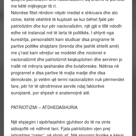
me këtë mijëvjeçar të ri.
Ndonëse flitet rëndom nëpër mediat e shkruara dhe ato
vizive, është vështirë të kuptosh se kur bëhet fjalë për
patriotizëm dhe kur për nacionalizëm, një gjë e tillë ndodh
edhe në instancat më të larta të politikës. I shtyrë nga
kureshtja, personalisht kam studiuar disa programe të
partive politike shqiptare (brenda dhe jashtë shtetit amë)
me ç’rast kam vërejtur se modelet dhe nocionet e
nacionalizmit dhe patriotizmit keqkuptohen dhe serviren jo
rrallë në mënyra qesharake dhe butaforeske. Ndërsa në
programet e disa partive të majta madje dhe disa
demokrate, jo vetëm që termi nacionalizëm nuk përmendet
fare, për hir të qëndrimeve servile ndaj faktorëve
europianë, por shpesh e anatemojnë atë.
PATRIOTIZMI – ATDHEDASHURIA
Një shpjegim i sipërfaqshëm gjuhësor do të na vinte
sidoqoftë në ndihmë tani. Fjala patriotizëm vjen prej
latinishtes “pater”, në shqip at’. Një sinonimi llogjike e kësaj