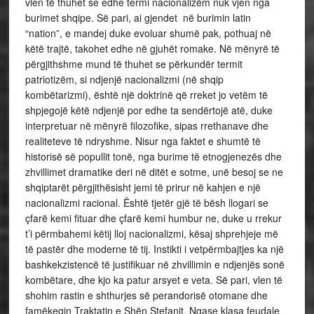
vlen të thuhet se edhe termi nacionalizëm nuk vjen nga
burimet shqipe. Së pari, ai gjendet në burimin latin
“nation”, e mandej duke evoluar shumë pak, pothuaj në
këtë trajtë, takohet edhe në gjuhët romake. Në mënyrë të
përgjithshme mund të thuhet se përkundër termit
patriotizëm, si ndjenjë nacionalizmi (në shqip
kombëtarizmi), është një doktrinë që rreket jo vetëm të
shpjegojë këtë ndjenjë por edhe ta sendërtojë atë, duke
interpretuar në mënyrë filozofike, sipas rrethanave dhe
realiteteve të ndryshme. Nisur nga faktet e shumtë të
historisë së popullit tonë, nga burime të etnogjenezës dhe
zhvillimet dramatike deri në ditët e sotme, unë besoj se ne
shqiptarët përgjithësisht jemi të prirur në kahjen e një
nacionalizmi racional. Është tjetër gjë të bësh llogari se
çfarë kemi fituar dhe çfarë kemi humbur ne, duke u rrekur
t’i përmbahemi këtij lloj nacionalizmi, kësaj shprehjeje më
të pastër dhe moderne të tij. Instikti i vetpërmbajtjes ka një
bashkekzistencë të justifikuar në zhvillimin e ndjenjës sonë
kombëtare, dhe kjo ka patur arsyet e veta. Së pari, vlen të
shohim rastin e shthurjes së perandorisë otomane dhe
famëkeqin Traktatin e Shën Stefanit. Ngase klasa feudale