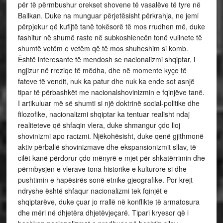
për të përmbushur orekset shovene të vasalëve të tyre në
Ballkan. Duke na munguar përjetësisht përkrahja, ne jemi
përpjekur që kufijtë tanë tokësorë të mos rrudhen më, duke
fashitur në shumë raste në subkoshiencën tonë vullnete të
shumtë vetëm e vetëm që të mos shuheshim si komb.
Është interesante të mendosh se nacionalizmi shqiptar, i
ngjizur në rreziqe të mëdha, dhe në momente kyçe të
fateve të vendit, nuk ka patur dhe nuk ka ende sot asnjë
tipar të përbashkët me nacionalshovinizmin e fqinjëve tanë.
I artikuluar më së shumti si një doktrinë social-politike dhe
filozofike, nacionalizmi shqiptar ka tentuar realisht ndaj
realiteteve që shfaqin vlera, duke shmangur çdo lloj
shovinizmi apo racizmi. Njëkohësisht, duke qenë gjithmonë
aktiv përballë shovinizmave dhe ekspansionizmit sllav, të
cilët kanë përdorur çdo mënyrë e mjet për shkatërrimin dhe
përmbysjen e vlerave tona historike e kulturore si dhe
pushtimin e hapësirës sonë etnike gjeografike. Por krejt
ndryshe është shfaqur nacionalizmi tek fqinjët e
shqiptarëve, duke çuar jo rrallë në konflikte të armatosura
dhe mëri në dhjetëra dhjetëvjeçarë. Tipari kryesor që i