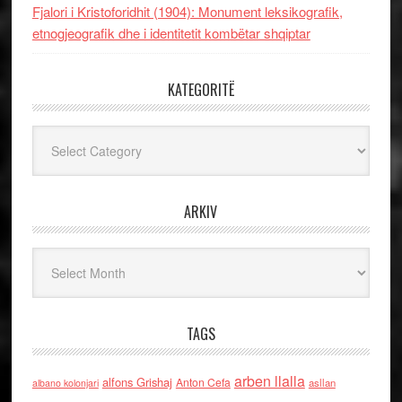
Fjalori i Kristoforidhit (1904): Monument leksikografik,
etnogjeografik dhe i identitetit kombëtar shqiptar
KATEGORITË
Kategoritë
ARKIV
Arkiv
TAGS
arben llalla
alfons Grishaj
Anton Cefa
asllan
albano kolonjari