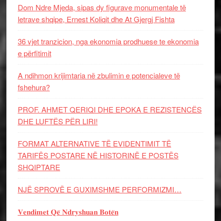
Dom Ndre Mjeda, sipas dy figurave monumentale të
letrave shqipe, Ernest Koliqit dhe At Gjergj Fishta
36 vjet tranzicion, nga ekonomia prodhuese te ekonomia
e përfitimit
A ndihmon krijimtaria në zbulimin e potencialeve të
fshehura?
PROF. AHMET QERIQI DHE EPOKA E REZISTENCЁS
DHE LUFTЁS PЁR LIRI!
FORMAT ALTERNATIVE TË EVIDENTIMIT TË
TARIFËS POSTARE NË HISTORINË E POSTËS
SHQIPTARE
NJË SPROVË E GUXIMSHME PERFORMIZMI…
𝐕𝐞𝐧𝐝𝐢𝐦𝐞𝐭 𝐐𝐞̈ 𝐍𝐝𝐫𝐲𝐬𝐡𝐮𝐚𝐧 𝐁𝐨𝐭𝐞̈𝐧