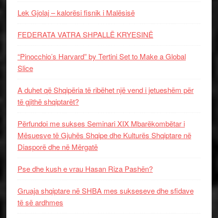
Lek Gjolaj – kalorësi fisnik i Malësisë
FEDERATA VATRA SHPALLË KRYESINË
“Pinocchio’s Harvard” by Tertini Set to Make a Global
Slice
A duhet që Shqipëria të ribëhet një vend i jetueshëm për
të gjithë shqiptarët?
Përfundoi me sukses Seminari XIX Mbarëkombëtar i
Mësuesve të Gjuhës Shqipe dhe Kulturës Shqiptare në
Diasporë dhe në Mërgatë
Pse dhe kush e vrau Hasan Riza Pashën?
Gruaja shqiptare në SHBA mes sukseseve dhe sfidave
të së ardhmes