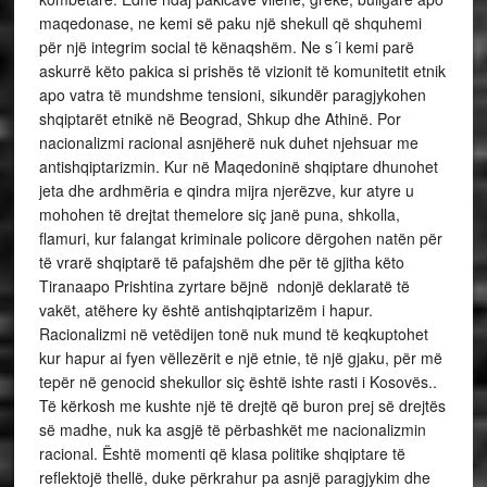
maqedonase, ne kemi së paku një shekull që shquhemi
për një integrim social të kënaqshëm. Ne s´i kemi parë
askurrë këto pakica si prishës të vizionit të komunitetit etnik
apo vatra të mundshme tensioni, sikundër paragjykohen
shqiptarët etnikë në Beograd, Shkup dhe Athinë. Por
nacionalizmi racional asnjëherë nuk duhet njehsuar me
antishqiptarizmin. Kur në Maqedoninë shqiptare dhunohet
jeta dhe ardhmëria e qindra mijra njerëzve, kur atyre u
mohohen të drejtat themelore siç janë puna, shkolla,
flamuri, kur falangat kriminale policore dërgohen natën për
të vrarë shqiptarë të pafajshëm dhe për të gjitha këto
Tiranaapo Prishtina zyrtare bëjnë ndonjë deklaratë të
vakët, atëhere ky është antishqiptarizëm i hapur.
Racionalizmi në vetëdijen tonë nuk mund të keqkuptohet
kur hapur ai fyen vëllezërit e një etnie, të një gjaku, për më
tepër në genocid shekullor siç është ishte rasti i Kosovës..
Të kërkosh me kushte një të drejtë që buron prej së drejtës
së madhe, nuk ka asgjë të përbashkët me nacionalizmin
racional. Është momenti që klasa politike shqiptare të
reflektojë thellë, duke përkrahur pa asnjë paragjykim dhe