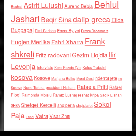
Behlul
Astrit Lulushi
Aurenc Bebja
Bushati
Jashari
dalip greca
Beqir Sina
Elida
Buçpapaj
Enver Bytyci
Elmi Berisha
Ermira Babamusta
Frank
Eugjen Merlika
Fahri Xharra
shkreli
Ilir
Gezim Llojdia
Fritz radovani
Levonja
Interviste
Kolec Traboini
Keze Kozeta Zylo
kosova
Kosove
nderroi jete
Marjana Bulku
ne
Murat Gecaj
Rafaela Prifti
Rafael
Nene Tereza
Kosove
presidenti Nishani
Floqi
Raimonda Moisiu
Ramiz Lushaj
reshat kripa
Sadik Elshani
Sokol
Shefqet Kercelli
shqiperia
shqiptaret
SHBA
Paja
Vatra
Visar Zhiti
Thaci