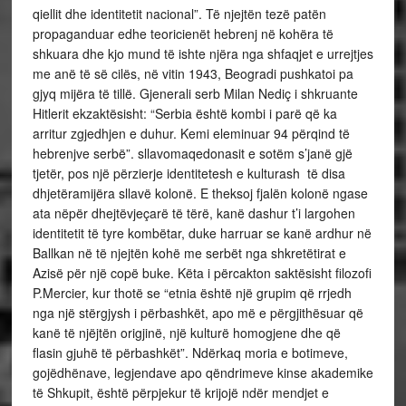
qiellit dhe identitetit nacional”. Të njejtën tezë patën
propaganduar edhe teoricienët hebrenj në kohëra të
shkuara dhe kjo mund të ishte njëra nga shfaqjet e urrejtjes
me anë të së cilës, në vitin 1943, Beogradi pushkatoi pa
gjyq mijëra të tillë. Gjenerali serb Milan Nediç i shkruante
Hitlerit ekzaktësisht: “Serbia është kombi i parë që ka
arritur zgjedhjen e duhur. Kemi eleminuar 94 përqind të
hebrenjve serbë”. sllavomaqedonasit e sotëm s’janë gjë
tjetër, pos një përzierje identitetesh e kulturash të disa
dhjetëramijëra sllavë kolonë. E theksoj fjalën kolonë ngase
ata nëpër dhejtëvjeçarë të tërë, kanë dashur t’i largohen
identitetit të tyre kombëtar, duke harruar se kanë ardhur në
Ballkan në të njejtën kohë me serbët nga shkretëtirat e
Azisë për një copë buke. Këta i përcakton saktësisht filozofi
P.Mercier, kur thotë se “etnia është një grupim që rrjedh
nga një stërgjysh i përbashkët, apo më e përgjithësuar që
kanë të njëjtën origjinë, një kulturë homogjene dhe që
flasin gjuhë të përbashkët”. Ndërkaq moria e botimeve,
gojëdhënave, legjendave apo qëndrimeve kinse akademike
të Shkupit, është përpjekur të krijojë ndër mendjet e