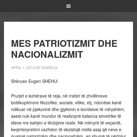
MES PATRIOTIZMIT DHE
NACIONALIZMIT
APRIL 1, 2013
BY
DGRECA
Shkruan Eugen SHEHU/
Prurjet e kohërave të reja, në rrafsh të zhvillimeve
botëkuptimore filozofike, sociale, etike, etj, ndonëse kanë
ndikuar në pjekurinë dhe gjykimin e kombeve të ndryshëm,
asesi nuk kanë mundur të realizojnë balanca simetrike të
ideve me kahjen e lëvizjeve reale. Në mënyrë të veçantë,
keqinterpretimi vazhdon të ekzistojë midis asaj që neve e
quajmë patriotizëm dhe nacionalizëm, aq shumë të përfolur