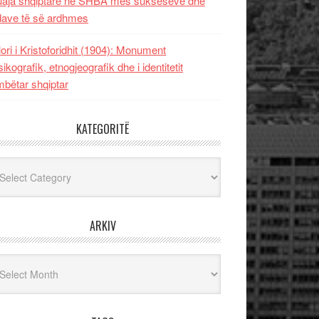
uaja shqiptare në SHBA mes sukseseve dhe
dave të së ardhmes
lori i Kristoforidhit (1904): Monument
sikografik, etnogjeografik dhe i identitetit
bëtar shqiptar
KATEGORITË
egoritë
ARKIV
iv