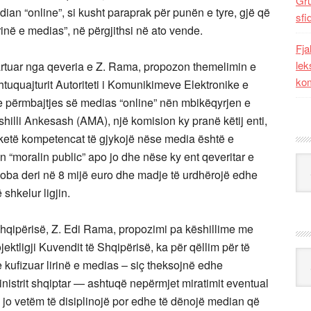
Gr
ian “online”, si kusht paraprak për punën e tyre, gjë që
sfi
rinë e medias”, në përgjithsi në ato vende.
Fja
lek
 hartuar nga qeveria e Z. Rama, propozon themelimin e
kom
htuquajturit Autoriteti i Komunikimeve Elektronike e
 përmbajtjes së medias “online” nën mbikëqyrjen e
shilli Ankesash (AMA), një komision ky pranë këtij enti,
 të ketë kompetencat të gjykojë nëse media është e
moralin public” apo jo dhe nëse ky ent qeveritar e
Kat
oba deri në 8 mijë euro dhe madje të urdhërojë edhe
shkelur ligjin.
Shqipërisë, Z. Edi Rama, propozimi pa këshillime me
jektligji Kuvendit të Shqipërisë, ka për qëllim për të
Ark
e kufizuar lirinë e medias – siç theksojnë edhe
ministrit shqiptar — ashtuqë nepërmjet miratimit eventual
ë, jo vetëm të disiplinojë por edhe të dënojë median që