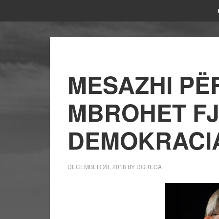
MESAZHI PËR 
MBROHET FJ
DEMOKRACI
DECEMBER 28, 2018
BY
DGRECA