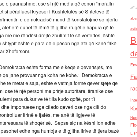
 ose e paanashme, ose si një media që cenon “moralin
t si përpiluesi kryesor i Kushtetutës së Shteteve të
rimentin e demokracisë mund të konstatojmë se njeriu
alba
 atëherë duhet të lëmë të gjitha rrugët e hapura që të
asll
ga më me rëndësi drejtë zbulimit të së vërtertës, është
B
ia e shtypit është e para që e pëson nga ata që kanë frikë
uar Xhefersoni.
d
Env
 “Demokracia është forma më e keqe e qeverisjes, me
eve që janë provuar nga koha në kohë.” Demokracia e
Fa
ithë të metat e saja, është e vetmja formë qeverisjeje që
ra
i ose të një personi me prirje autoritare, tiranike ose
emi para dukurive të tilla kudo qoftë, por t’i
Inte
e dhe imponuese nga cilado qeveri ose nga cili do
Ko
ntrolluar lirinë e fjalës, me anë të ligjeve të
Nen
nteresuara të shoqërisë. Sepse siç na këshillon edhe
Flo
 pasohet edhe nga humbja e të gjitha lirive të tjera bazë
Els