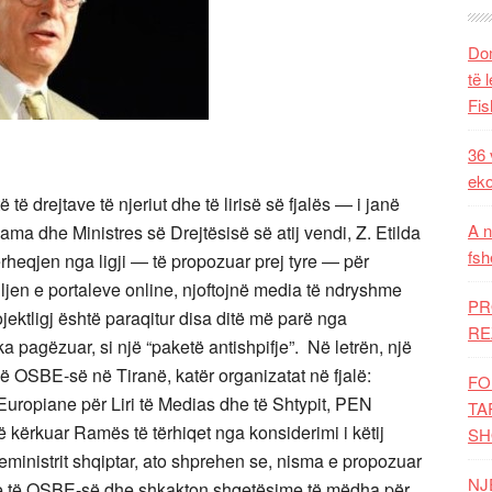
Dom
të 
Fis
36 
eko
ë drejtave të njeriut dhe të lirisë së fjalës — i janë
A n
Rama dhe Ministres së Drejtësisë së atij vendi, Z. Etilda
fsh
ërheqjen nga ligji — të propozuar prej tyre — për
lljen e portaleve online, njoftojnë media të ndryshme
PR
ojektligj është paraqitur disa ditë më parë nga
RE
ka pagëzuar, si një “paketë antishpifje”. Në letrën, një
së OSBE-së në Tiranë, katër organizatat në fjalë:
FO
ropiane për Liri të Medias dhe të Shtypit, PEN
TA
ë kërkuar Ramës të tërhiqet nga konsiderimi i këtij
SH
yeministrit shqiptar, ato shprehen se, nisma e propozuar
NJ
e të OSBE-së dhe shkakton shqetësime të mëdha për