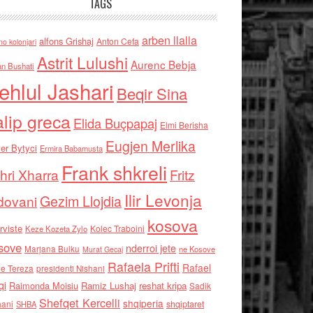
TAGS
arben llalla
alfons Grishaj
Anton Cefa
no kolonjari
Astrit Lulushi
Aurenc Bebja
an Bushati
ehlul Jashari
Beqir Sina
alip greca
Elida Buçpapaj
Elmi Berisha
Eugjen Merlika
er Bytyci
Ermira Babamusta
Frank shkreli
hri Xharra
Fritz
Ilir Levonja
Gezim Llojdia
dovani
kosova
rviste
Kolec Traboini
Keze Kozeta Zylo
sove
nderroi jete
Marjana Bulku
ne Kosove
Murat Gecaj
Rafaela Prifti
Rafael
e Tereza
presidenti Nishani
qi
Raimonda Moisiu
Ramiz Lushaj
reshat kripa
Sadik
Shefqet Kercelli
shqiperia
hani
shqiptaret
SHBA