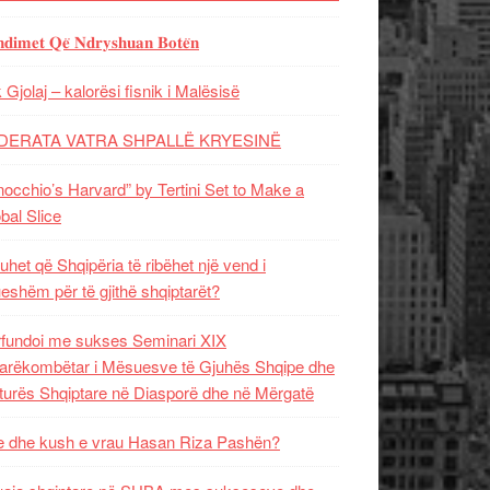
𝐝𝐢𝐦𝐞𝐭 𝐐𝐞̈ 𝐍𝐝𝐫𝐲𝐬𝐡𝐮𝐚𝐧 𝐁𝐨𝐭𝐞̈𝐧
 Gjolaj – kalorësi fisnik i Malësisë
DERATA VATRA SHPALLË KRYESINË
nocchio’s Harvard” by Tertini Set to Make a
bal Slice
uhet që Shqipëria të ribëhet një vend i
ueshëm për të gjithë shqiptarët?
fundoi me sukses Seminari XIX
rëkombëtar i Mësuesve të Gjuhës Shqipe dhe
turës Shqiptare në Diasporë dhe në Mërgatë
 dhe kush e vrau Hasan Riza Pashën?