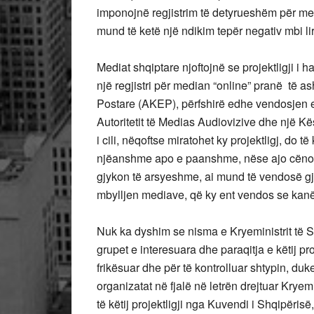
imponojnë regjistrim të detyrueshëm për med
mund të ketë një ndikim tepër negativ mbi li
Mediat shqiptare njoftojnë se projektligji i
një regjistri për median “online” pranë të as
Postare (AKEP), përfshirë edhe vendosjen e
Autoritetit të Medias Audiovizive dhe një Kë
i cili, nëqoftse miratohet ky projektligj, do
njëanshme apo e paanshme, nëse ajo cënon “
gjykon të arsyeshme, ai mund të vendosë gj
mbylljen mediave, që ky ent vendos se kanë 
Nuk ka dyshim se nisma e Kryeministrit të 
grupet e interesuara dhe paraqitja e këtij pro
frikësuar dhe për të kontrolluar shtypin, duk
organizatat në fjalë në letrën drejtuar Krye
të këtij projektligji nga Kuvendi i Shqipëris