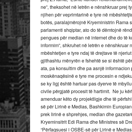
ne”, theksohet në letrën e nënshkruar prej ty
njihen për veprimtarinë e tyre në mbështetjt
botës, paralajmërojnë Kryeministrin Rama s
parlamenti shqiptar, ato do të dëmtojnë rëndë
pengues për median në internet dhe do të ku
informim”, shkruhet në letrën e nënshkruar 
mbështetjen e tyre ndaj të drejtave të njeri
gjithashtu mënyrën e fshehtë se si është përg
ata, pa konsultim dhe pa asnjë informacion 
moskënaqësinë e tyre me procesin e ndjekur
se ky ligj është hartuar pas dyerve të mbyll
civile përgjatë procesit të hartimit. Ne ju k
amenduar këto dy projektligje dhe të përfsh
së për Lirinë e Medias, Bashkimin Europian d
prek lirinë e shprehjes, median dhe gazetarë
Kryeminsitrit Edi Rama dhe Ministres së Drej
“Përfaqsuesi i OSBE-së për Lirinë e Medias e