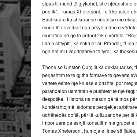
sipas tij mund të gjykohet, si e njëanshme
publik”. Tomas Xhefersoni, i cili konsiderohe
Bashkuara ka shkruar se nëqoftse me ekspe
mund të qeveriset nga arsyeja dhe e vërteta,
mundësojnë që të arrihet tek e vërteta. “Rru
liria e shtypit”, ka shkruar ai. Prandaj, “Lir
nga hetimi i veprimtarive të tyre”, ka thekës
Thonë se Uinston Çurçilli ka deklaruar se,
përjashtim të të gjitha formave të qeverisj
vërtetë është një krijesë e brishtë, por megj
parandalon ushtrimin e pushtetit të një regjim
despotike. Historia na mëson që të mos përul
kundërshtojmë, sidomos përpjekjet arbitrar
udhëheqës qoftë, për të kufizuar dhe për të ko
imponuara pa asnjë konsultim me grupet e i
Tomas Xhefersoni, humbja e lirisë së fjalës,