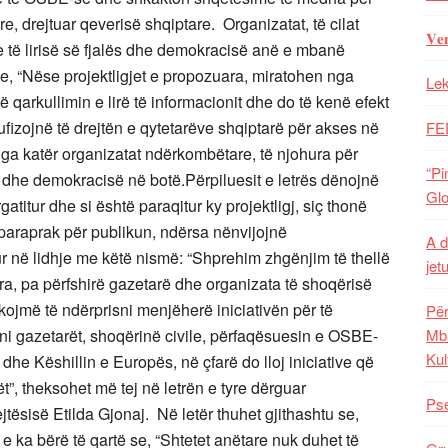
re, drejtuar qeverisë shqiptare. Organizatat, të cilat
𝐕𝐞
e të lirisë së fjalës dhe demokracisë anë e mbanë
e, “Nëse projektligjet e propozuara, miratohen nga
Lek
 qarkullimin e lirë të informacionit dhe do të kenë efekt
fizojnë të drejtën e qytetarëve shqiptarë për akses në
FE
nga katër organizatat ndërkombëtare, të njohura për
“Pi
ut dhe demokracisë në botë.Përpiluesit e letrës dënojnë
Glo
atitur dhe si është paraqitur ky projektligj, siç thonë
paraprak për publikun, ndërsa nënvijojnë
A d
 në lidhje me këtë nismë: “Shprehim zhgënjim të thellë
jet
ura, pa përfshirë gazetarë dhe organizata të shoqërisë
ërkojmë të ndërprisni menjëherë iniciativën për të
Për
ini gazetarët, shoqërinë civile, përfaqësuesin e OSBE-
Mba
Kul
he Këshillin e Europës, në çfarë do lloj iniciative që
t”, theksohet më tej në letrën e tyre dërguar
Pse
tësisë Etilda Gjonaj. Në letër thuhet gjithashtu se,
 ka bërë të qartë se, “Shtetet anëtare nuk duhet të