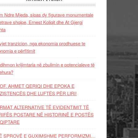
 Ndre Mjeda, sipas dy figurave monumentale
letrave shqipe, Ernest Koliqit dhe At Gjergj
hta
vjet tranzicion, nga ekonomia prodhuese te
nomia e përfitimit
dihmon krijimtaria në zbulimin e potencialeve të
ehura?
OF. AHMET QERIQI DHE EPOKA E
ZISTENCЁS DHE LUFTЁS PЁR LIRI!
RMAT ALTERNATIVE TË EVIDENTIMIT TË
RIFËS POSTARE NË HISTORINË E POSTËS
QIPTARE
Ë SPROVË E GUXIMSHME PERFORMIZMI…