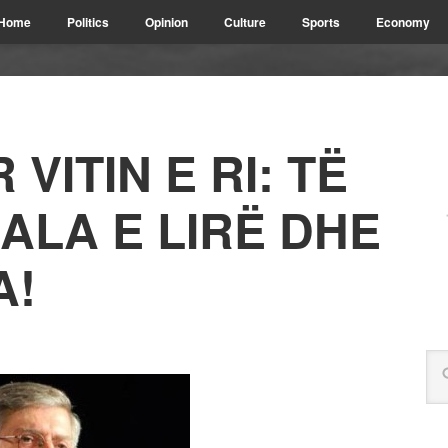
Home
Politics
Opinion
Culture
Sports
Economy
VITIN E RI: TË
ALA E LIRË DHE
A!