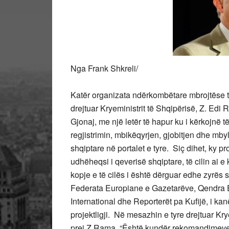
Nga Frank Shkreli/
Katër organizata ndërkombëtare mbrojtëse të t
drejtuar Kryeministrit të Shqipërisë, Z. Edi 
Gjonaj, me një letër të hapur ku i kërkojnë t
regjistrimin, mbikëqyrjen, gjobitjen dhe mby
shqiptare në portalet e tyre. Siç dihet, ky pr
udhëheqsi i qeverisë shqiptare, të cilin ai e 
kopje e të cilës i është dërguar edhe zyrës 
Federata Europiane e Gazetarëve, Qendra Eu
International dhe Reporterët pa Kufijë, i kan
projektligji. Në mesazhin e tyre drejtuar Kr
prej Z.Rama, “Është kundër rekomandimev