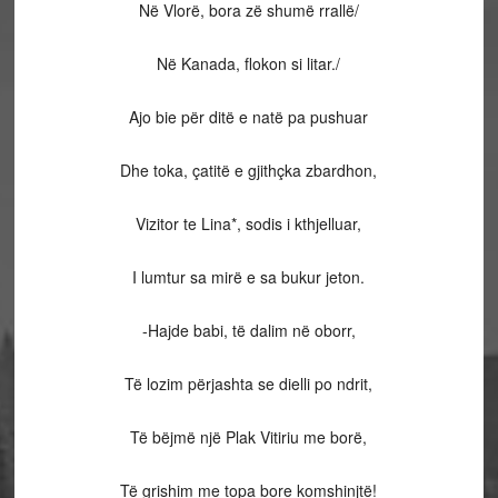
Në Vlorë, bora zë shumë rrallë/
Në Kanada, flokon si litar./
Ajo bie për ditë e natë pa pushuar
Dhe toka, çatitë e gjithçka zbardhon,
Vizitor te Lina*, sodis i kthjelluar,
I lumtur sa mirë e sa bukur jeton.
-Hajde babi, të dalim në oborr,
Të lozim përjashta se dielli po ndrit,
Të bëjmë një Plak Vitiriu me borë,
Të grishim me topa bore komshinjtë!