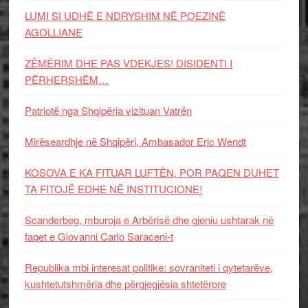
LUMI SI UDHË E NDRYSHIM NË POEZINË
AGOLLIANE
ZËMËRIM DHE PAS VDEKJES! DISIDENTI I
PËRHERSHËM…
Patriotë nga Shqipëria vizituan Vatrën
Mirëseardhje në Shqipëri, Ambasador Eric Wendt
KOSOVA E KA FITUAR LUFTËN, POR PAQEN DUHET
TA FITOJË EDHE NË INSTITUCIONE!
Scanderbeg, mburoja e Arbërisë dhe gjeniu ushtarak në
faqet e Giovanni Carlo Saraceni-t
Republika mbi interesat politike: sovraniteti i qytetarëve,
kushtetutshmëria dhe përgjegjësia shtetërore