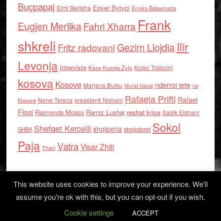
Buçpapaj
Enver Bytyci
Elmi Berisha
Ermira Babamusta
Frank
Eugjen Merlika
Fahri Xharra
shkreli
Ilir
Gezim Llojdia
Fritz radovani
Levonja
Interviste
Kolec Traboini
Keze Kozeta Zylo
kosova
Kosove
nderroi jete
Marjana Bulku
ne
Murat Gecaj
Rafaela Prifti
Rafael
Nene Tereza
Kosove
presidenti Nishani
Floqi
Raimonda Moisiu
Ramiz Lushaj
reshat kripa
Sadik Elshani
Sokol
Shefqet Kercelli
shqiperia
shqiptaret
SHBA
Paja
Vatra
Visar Zhiti
Thaci
This website uses cookies to improve your experience. We'll
assume you're ok with this, but you can opt-out if you wish.
Cookie settings
Log in
ACCEPT