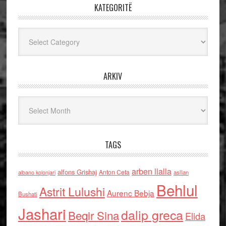
KATEGORITË
Kategoritë
ARKIV
Arkiv
TAGS
arben llalla
alfons Grishaj
Anton Cefa
asllan
albano kolonjari
Behlul
Astrit Lulushi
Aurenc Bebja
Bushati
Jashari
dalip greca
Beqir Sina
Elida