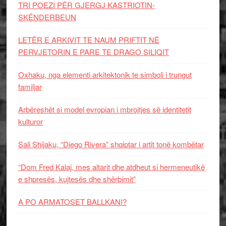
TRI POEZI PËR GJERGJ KASTRIOTIN-
SKËNDERBEUN
LETËR E ARKIVIT TE NAUM PRIFTIT NË
PERVJETORIN E PARE TE DRAGO SILIQIT
Oxhaku, nga elementi arkitektonik te simboli i trungut
familjar
Arbëreshët si model evropian i mbrojtjes së identitetit
kulturor
Sali Shijaku, “Diego Rivera” shqiptar i artit tonë kombëtar
“Dom Fred Kalaj, mes altarit dhe atdheut si hermeneutikë
e shpresës, kujtesës dhe shërbimit”
A PO ARMATOSET BALLKANI?