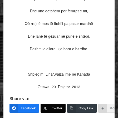
Dhe unë qetohem për fëmijët e mi,
Që rrojnë mes të ftohtit pa pasur mardhë
Dhe janë të gëzuar në punë e shtëpi.
Dëshmi qiellore, kjo bora e bardhë.
Shpjegim: Lina*,vajza ime ne Kanada
Ottawa, 20. Dhjetor. 2013
Share via:
Facebook
Twitter
Copy Link
More