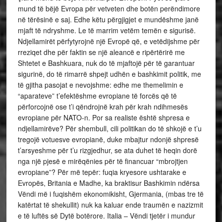
mund të bëjë Evropa për vetveten dhe botën perëndimore
në tërësinë e saj. Edhe këtu përgjigjet e mundëshme janë
mjaft të ndryshme. Le të marrim vetëm temën e sigurisë.
Ndjellamirët përfytyrojnë një Evropë që, e vetëdijshme për
rreziqet dhe për faktin se një aleancë e ripërtërirë me
Shtetet e Bashkuara, nuk do të mjaftojë për të garantuar
sigurinë, do të rimarrë shpejt udhën e bashkimit politik, me
të gjitha pasojat e nevojshme: edhe me themelimin e
“aparateve” t’efektëshme evropiane të forcës që të
përforcojnë ose t’i qëndrojnë krah për krah ndihmesës
evropiane për NATO-n. Por sa realiste është shpresa e
ndjellamirëve? Për shembull, cili politikan do të shkojë e t’u
tregojë votuesve evropianë, duke mbajtur ndonjë shpresë
t’arsyeshme për t’u rizgjedhur, se ata duhet të heqin dorë
nga një pjesë e mirëqënies për të financuar “mbrojtjen
evropiane”? Për më tepër: fuqia kryesore ushtarake e
Evropës, Britania e Madhe, ka braktisur Bashkimin ndërsa
Vëndi më i fuqishëm ekonomikisht, Gjermania, (mbas tre të
katërtat të shekullit) nuk ka kaluar ende traumën e nazizmit
e të luftës së Dytë botërore. Italia – Vëndi tjetër i mundur