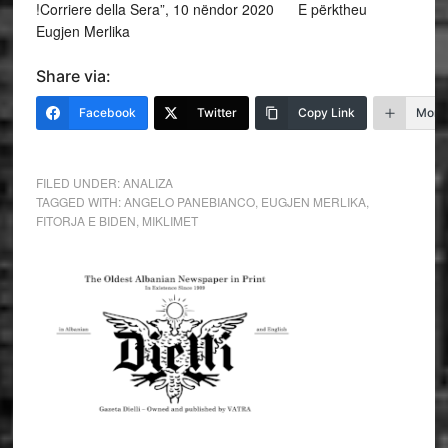
!Corriere della Sera”, 10 nëndor 2020 E përktheu
Eugjen Merlika
Share via:
Facebook
Twitter
Copy Link
More
FILED UNDER:
ANALIZA
TAGGED WITH:
ANGELO PANEBIANCO
,
EUGJEN MERLIKA
,
FITORJA E BIDEN
,
MIKLIMET