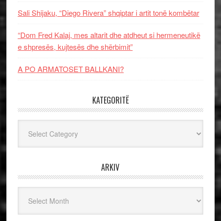
Sali Shijaku, “Diego Rivera” shqiptar i artit tonë kombëtar
“Dom Fred Kalaj, mes altarit dhe atdheut si hermeneutikë
e shpresës, kujtesës dhe shërbimit”
A PO ARMATOSET BALLKANI?
KATEGORITË
Kategoritë
ARKIV
Arkiv