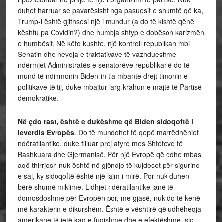
duhet harruar se pavarësisht nga pasuesit e shumtë që ka,
Trump-i është gjithsesi një i mundur (a do të kishtë qënë
kështu pa Covidin?) dhe humbja shtyp e dobëson karizmën
e humbësit. Në këto kushte, një kontroll republikan mbi
Senatin dhe nevoja e traktativave të vazhdueshme
ndërmjet Administratës e senatorëve republikanë do të
mund të ndihmonin Biden-in t’a mbante drejt timonin e
politikave të tij, duke mbajtur larg krahun e majtë të Partisë
demokratike.
Në çdo rast, është e dukëshme që Biden sidoqoftë i
leverdis Evropës
. Do të mundohet të qepë marrëdhëniet
ndëratllantike, duke filluar prej atyre mes Shteteve të
Bashkuara dhe Gjermanisë. Për një Evropë që edhe mbas
aqë thirrjesh nuk është në gjëndje të kujdeset për sigurine
e saj, ky sidoqoftë është një lajm i mirë. Por nuk duhen
bërë shumë miklime. Lidhjet ndëratllantike janë të
domosdoshme për Evropën por, me gjasë, nuk do të kenë
më karakterin e dikurshëm. Është e vështirë që udhëheqja
amerikane të jetë kaq e fuqishme dhe e efektëshme, siç