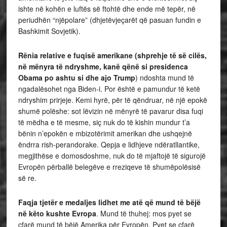
ishte në kohën e luftës së ftohtë dhe ende më tepër, në
periudhën “njëpolare” (dhjetëvjeçarët që pasuan fundin e
Bashkimit Sovjetik).
Rënia relative e fuqisë amerikane (shprehje të së cilës,
në mënyra të ndryshme, kanë qënë si presidenca
Obama po ashtu si dhe ajo Trump
) ndoshta mund të
ngadalësohet nga Biden-i. Por është e pamundur të ketë
ndryshim prirjeje. Kemi hyrë, për të qëndruar, në një epokë
shumë polëshe: sot lëvizin në mënyrë të pavarur disa fuqi
të mëdha e të mesme, siç nuk do të kishin mundur t’a
bënin n’epokën e mbizotërimit amerikan dhe ushqejnë
ëndrra rish-perandorake. Qepja e lidhjeve ndëratllantike,
megjithëse e domosdoshme, nuk do të mjaftojë të sigurojë
Evropën përballë belegëve e rreziqeve të shumëpolësisë
së re.
Faqja tjetër e medaljes lidhet me atë që mund të bëjë
në këto kushte Evropa
. Mund të thuhej: mos pyet se
çfarë mund të bëjë Amerika për Evropën. Pyet se çfarë