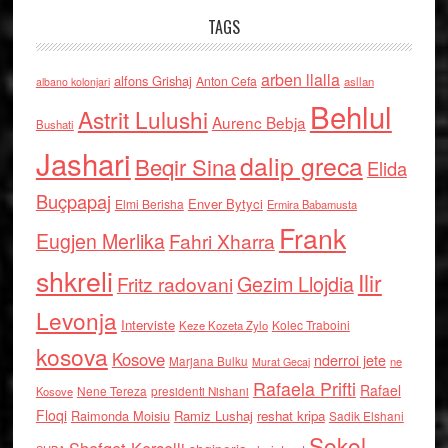
TAGS
arben llalla
alfons Grishaj
Anton Cefa
asllan
albano kolonjari
Behlul
Astrit Lulushi
Aurenc Bebja
Bushati
Jashari
dalip greca
Beqir Sina
Elida
Buçpapaj
Enver Bytyci
Elmi Berisha
Ermira Babamusta
Frank
Eugjen Merlika
Fahri Xharra
shkreli
Ilir
Gezim Llojdia
Fritz radovani
Levonja
Interviste
Kolec Traboini
Keze Kozeta Zylo
kosova
Kosove
nderroi jete
Marjana Bulku
ne
Murat Gecaj
Rafaela Prifti
Rafael
Nene Tereza
Kosove
presidenti Nishani
Floqi
Raimonda Moisiu
Ramiz Lushaj
reshat kripa
Sadik Elshani
Sokol
Shefqet Kercelli