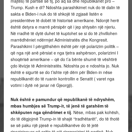
majtës) të partisë së tij, po aq sa dhe republikanët pro –
Trump. Kush e di? Ndoshta parashikimet nuk do të dalin të
sakta e Biden-i nuk do të shkojë të zgjasë listën e
presidentëve të dobët të historisë amerikane. Ndonjë herë
është detyra e marrë përsipër që i jep shtysën një njeriu.
Në rradhë të dytë duhet të kuptohet se si do të zhvillohen
marrëdhëniet ndërmjet Administratës dhe Kongresit.
Parashikimi I përgjithshëm është për një polarizim politik –
që nga një anë përsiat e nga tjetra ashpërson, polarizimi I
shoqërisë amerikane – që do t’a bënte shumë të vështirë
çdo lëvizje të Administratës. Ndoshta po e ndoshta jo. Nuk
është e sigurtë se do t’ishte një dëm për Biden-in nëse
republikanët do të ruanin kontrollin e Senatit ( varet nga
votimi i dytë në janar në Gjeorgji).
Nuk është e pamundur që republikanë të ndryshëm,
mbas humbjes së Trump-it, të jenë të gatshëm të
shkëputen nga qëndrimet e tij
. Nëse, mbas pak kohësh,
do të dëgjojmë Trump-in të shajë “tradhëtarët”, do të thotë
se së paku një pjesë e republikanëve do të jetë
ripozicionuar në pritje të një riorganizimi të partisë. Nuk