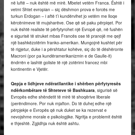
në luftë – nuk është më mirë. Mbetet vetëm Franca. Është i
vetmi Shtet evropian – siç dëshmon prova e forcës me
turkun Erdogan – i aftë t’i kundërvihet jo vetëm me lloqe
kërcënimeve të mujsharëve. Ose që së paku përpiqet. Por
nuk është realiste të përfytyrohet një Evropë që, në fushën
e sigurisë të struket mbas Francës ose të pranojë me qejf
një bashkëzotërim franko-amerikan. Mungojnë kushtet për
të rigjetur, duke i a përshtatur kohëve, siç do të dëshëronte
Macroni (por pa kundëramerikanizmin e de Gaulle-it)
ëndrrën e lashtë goliste të një zotërimi francez mbi
kontinentin e Vjetër.
Qepja e lidhjeve ndëratllantike i shërben përfytyresës
ndërkombëtare të Shteteve të Bashkuara
, sigurisë së
Evropës edhe shëndetit të mirë të shoqërive liberale
(perëndimore. Por nuk mjafton. Do të duhej edhe një
përpjekje e Evropës që nuk duket se ka rezervat e
nevojshme morale e psikologjike. Ngritja e problemit është
e thjeshtë. Zgjidhja nuk është ashtu.