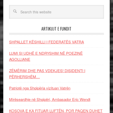
ARTIKUJT E FUNDIT
SHPALLET KËSHILLI I FEDERATËS VATRA
LUMI SI UDHË E NDRYSHIM NË POEZINË
AGOLLIANE
ZËMËRIM DHE PAS VDEKJES! DISIDENTI I
PËRHERSHËM…
Patriotë nga Shqipëria vizituan Vatrën
Mirëseardhje në Shqipëri, Ambasador Eric Wendt
KOSOVA E KA FITUAR LUFTËN, POR PAQEN DUHET