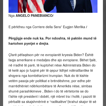
Nga
ANGELO PANEBIANCO/
E përktheu nga Corriere della Sera” Eugjen Merlika
/
Përgjigje ende nuk ka. Por ndoshta, të paktën mund të
hartohen pyetjet e drejta
.
Çfarë pëfaqëson për ne evropianët kryesia Biden? Është
faqja amerikane e medaljes dhe ajo evropiane. Bëhet fjalë,
në rradhë të parë, të kuptohet nëse Administrata Biden do
të ketë apo jo fuqinë për të qepur lidhjet ndëratllantike të
shqyera nga kombëtarizmi trumpian. Nuk do të kishte
vetëm pasoja për politikat e brëndëshme, por edhe për
marrëdhëniet ndërkombëtare të Amerikës nëse, simbas
shumë parashikimeve , Biden-i do të vërtetonte se do
t’ishte një president i dobët, një mbret tra i hollë, i pazoti të
përballë sa skajshmërinë e “radikalëve”(krahut skajor të së