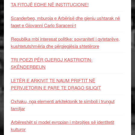
TA FITOJË EDHE NË INSTITUCIONE!
Scanderbeg, mburoja e Arbërisë dhe gjeniu ushtarak në
faqet e Giovanni Carlo Saraceni-t
Republika mbi interesat politike: sovraniteti i qytetarëve,
kushtetutshmëria dhe përgjegjësia shtetërore
TRI POEZI PËR GJERGJ KASTRIOTIN-
SKËNDERBEUN
LETËR E ARKIVIT TE NAUM PRIFTIT NË
PERVJETORIN E PARE TE DRAGO SILIQIT
Oxhaku, nga elementi arkitektonik te simboli i trungut
familjar
Arbëreshët si model evropian i mbrojtjes së identitetit
kulturor