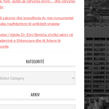
 York, qyteti që ndryshoi emrin… dhe ndryshoi
ën
i zakonor dhe isopolifonia dy nga monumentet
jalla madhështore të antikitetit shqiptar
etari i Vatrës Dr. Elmi Berisha zhvilloi takim në
deminë e Shkencave dhe të Arteve të
sovës
KATEGORITË
egoritë
ARKIV
iv