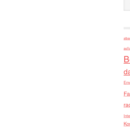
alba
asll
B
d
Env
Fa
ra
Inte
Ko