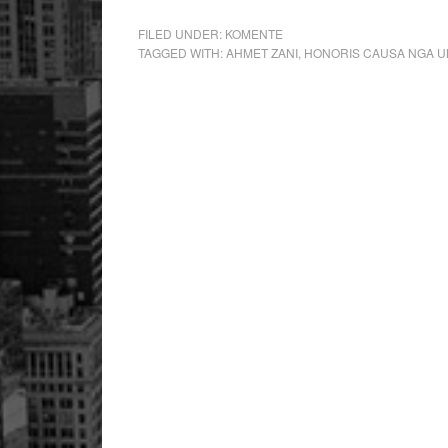
FILED UNDER:
KOMENTE
TAGGED WITH:
AHMET ZANI
,
HONORIS CAUSA NGA UN