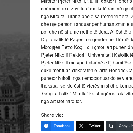
Mirditor Pjetër Nikolli, titullin doktor Hono
ceremoninë e zhvilluar me këtë rast në qyt
nga Mirdita, Tirana dhe disa rrethe të tjera. 
dhe një person i shquar për humanizmin e ti
por dhe në shumë rrethe të tjera. Ai është 
Diplomatik të Paqes me qendër në Tiranë. M
Mbrojtjes Petro Koçi i cili çmoi lart punën d
Pjeter Nikolli Rektori i Universitetit Katolik
Pjetër Nikolli me vperimtarinë e tij bamirëse
duke merituar dekoratën e lartë Honoric Caus
punëtor Nikolli nga i emocionuar do të vlerë
theksuar se kjo është vlerësim si dhe këmbën
Grupi artistik ” Mirdita” ka shoqëruar aktivi
nga artistët mirditor.
Share via:
Facebook
Twitter
Copy Li