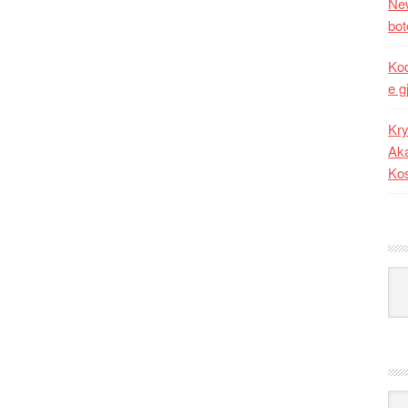
New
bot
Kod
e g
Kry
Aka
Ko
Kat
Ark