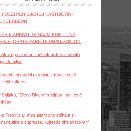
I POEZI PËR GJERGJ KASTRIOTIN-
ËNDERBEUN
TËR E ARKIVIT TE NAUM PRIFTIT NË
RVJETORIN E PARE TE DRAGO SILIQIT
aku, nga elementi arkitektonik te simboli i
ngut familjar
ëreshët si model evropian i mbrojtjes së
titetit kulturor
i Shijaku, “Diego Rivera” shqiptar i artit tonë
mbëtar
m Fred Kalaj, mes altarit dhe atdheut si
meneutikë e shpresës, kujtesës dhe shërbimit”