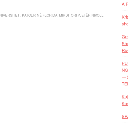
A 
IVERSITETI
,
KATOLIK NË FLORIDA
,
MIRDITORI PJETËR NIKOLLI
Kri
shq
Gre
Shq
Riv
PU
NG
— 
TE
Kuj
Ko
SP