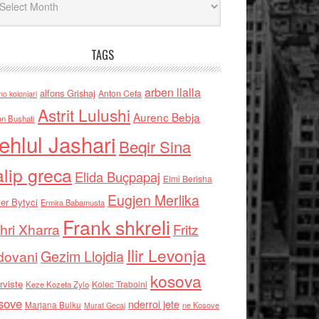
TAGS
arben llalla
alfons Grishaj
Anton Cefa
no kolonjari
Astrit Lulushi
Aurenc Bebja
an Bushati
ehlul Jashari
Beqir Sina
alip greca
Elida Buçpapaj
Elmi Berisha
Eugjen Merlika
er Bytyci
Ermira Babamusta
Frank shkreli
hri Xharra
Fritz
Ilir Levonja
Gezim Llojdia
dovani
kosova
rviste
Kolec Traboini
Keze Kozeta Zylo
sove
nderroi jete
Marjana Bulku
ne Kosove
Murat Gecaj