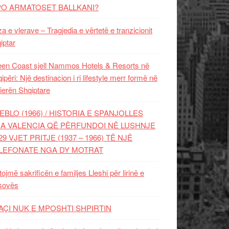
PO ARMATOSET BALLKANI?
za e vlerave – Tragjedia e vërtetë e tranzicionit
iptar
en Coast sjell Nammos Hotels & Resorts në
ipëri: Një destinacion i ri lifestyle merr formë në
ierën Shqiptare
EBLO (1966) / HISTORIA E SPANJOLLES
A VALENCIA QË PËRFUNDOI NË LUSHNJE
29 VJET PRITJE (1937 – 1966) TË NJË
LEFONATE NGA DY MOTRAT
tojmë sakrificën e familjes Lleshi për lirinë e
sovës
AÇI NUK E MPOSHTI SHPIRTIN