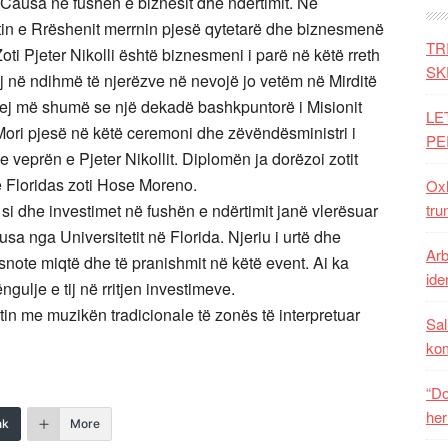
ris Causa në fushën e biznesit dhe ndërtimit. Në
etin e Rrëshenit merrnin pjesë qytetarë dhe biznesmenë
TR
Zoti Pjeter Nikolli është biznesmeni i parë në këtë rreth
SK
j në ndihmë të njerëzve në nevojë jo vetëm në Mirditë
prej më shumë se një dekadë bashkpuntorë i Misionit
LE
ori pjesë në këtë ceremoni dhe zëvëndësministri i
PE
he veprën e Pjeter Nikollit. Diplomën ja dorëzoi zotit
 të Floridas zoti Hose Moreno.
Oxh
 si dhe investimet në fushën e ndërtimit janë vlerësuar
tru
a nga Universitetit në Florida. Njeriu i urtë dhe
Arb
snote miqtë dhe të pranishmit në këtë event. Ai ka
iden
gulje e tij në rritjen investimeve.
tetin me muzikën tradicionale të zonës të interpretuar
Sal
ko
“Do
her
nk
More