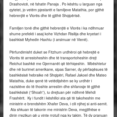
Drashovicë, në fshatin Panaja . Po kështu u larguan nga
qytetet, jo vetëm pjestarët e familjeve Matathia, por gjithë
hebrenjtë e Vlorës dhe të gjithë Shqipërisë.
Familjen tonë dhe gjithë hebrenjtë e Vlorës i ka ndihmuar
shume prefekti i asaj kohe Vizhdan Risilija dhe kryetari i
bashkisë Myhedin Haxhiu (i arsimuar në Vienë).
Përfundimisht duket se Fitzhum urdhëroi që hebrejtë e
Vlorës të arrestoheshin dhe të transportoheshin drejt
Reichut bashkë me Gjermanët që tërhiqeshin. Mbështetur
dhe në burimet amerikane, sipas Sarner, dy përfaqësues të
bashkësisë hebraike në Shqipëri, Rafael Jakoel dhe Mateo
Matathia, duke qenë të vetëdijshëm se ky urdhër i
nazistëve do të thoshte arrestim dhe shfarosje të gjithë
bashkësisë (“Shoah”), iu drejtuan për ndihmë Mehdi
Frashërit. Ky i fundit i këshilloi ata që të takoheshin me
ministrin e brendshëm Xhafer Deva, i cili njihej si anti-semit.
Ata shkuan të takonin me ministrin Deva, megjithëse e
dinin rrezikun që u vinte rrotull nga ky takim. Të dy pranuan