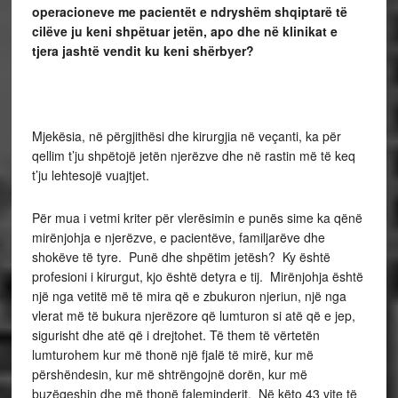
operacioneve me pacient
ë
t e ndrysh
ë
m shqiptar
ë
t
ë
cil
ë
ve ju keni shp
ë
tuar jet
ë
n, apo dhe n
ë
klinikat e
tjera jasht
ë
vendit ku keni sh
ë
rbyer?
Mjekësia, në përgjithësi dhe kirurgjia në veçanti, ka për
qellim t’ju shpëtojë jetën njerëzve dhe në rastin më të keq
t’ju lehtesojë vuajtjet.
Për mua i vetmi kriter për vlerësimin e punës sime ka qënë
mirënjohja e njerëzve, e pacientëve, familjarëve dhe
shokëve të tyre. Punë dhe shpëtim jetësh? Ky është
profesioni i kirurgut, kjo është detyra e tij. Mirënjohja është
një nga vetitë më të mira që e zbukuron njeriun, një nga
vlerat më të bukura njerëzore që lumturon si atë që e jep,
sigurisht dhe atë që i drejtohet. Të them të vërtetën
lumturohem kur më thonë një fjalë të mirë, kur më
përshëndesin, kur më shtrëngojnë dorën, kur më
buzëqeshin dhe më thonë faleminderit. Në këto 43 vite të