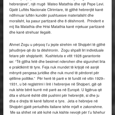
hebrenjeve”, një rrugë Mateo Matathia dhe një Pepe Levi.
Gjatë Luftës Nacionale Clirimtare, të gjithë hebrenjtë kanë
ndihmuar luftën kundër pushtuesve materialisht dhe
moralisht, ka pasur partizanë dhe 8 dëshmorë. Prinderit e
mij Ilia Matathia dhe Hrisi Matathia kanë mjekuar partizanë
dhe kanë strehuar ilegalë.
Ahmet Zogu u përpoq t’u jepte strehim në Shqipëri të gjithë
jahudinjve që do ta dëshironin. Zogu shpalli liri individuale
fetare për shqiptarët. Kushtetuta e vitit 1928 garantonte
se: “Të gjitha fetë dhe besimet nderohen dhe sigurohet liria
e praktikimit të tyre. Feja nuk mundet të krijojë në asnjë
mënyrë pengesa juridike dhe nuk mund të përdoret për
qëllime politike.” Për herë të parë e të fundit në vitin 1929–
1931, u bë regjistrimi i lirë i hebrenjve në Shqiperi, gjë që
nuk ishte bërë kurrë më parë as në Europë. U ligjërua që
dita e shtunë është ditë pushimi për hebrenjtë, si dhe ju
dha e drejta të kenë faltoret e tyre. Jeta e hebrejve në
Shqipëri gjatë periudhës italiane ishte mjaft e zakonshme.
Me sa shihet në atë kohë nuk kishte nevojë për t’u fshehur