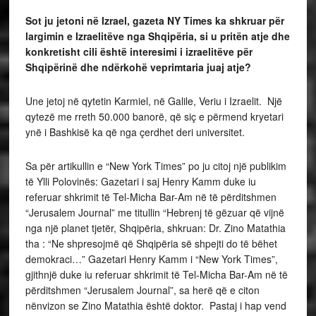
Sot ju jetoni në Izrael, gazeta NY Times ka shkruar për
largimin e Izraelitëve nga Shqipëria, si u pritën atje dhe
konkretisht cili është interesimi i izraelitëve për
Shqipërinë dhe ndërkohë veprimtaria juaj atje?
Une jetoj në qytetin Karmiel, në Galile, Veriu i Izraelit. Një
qytezë me rreth 50.000 banorë, që siç e përmend kryetari
ynë i Bashkisë ka që nga çerdhet deri universitet.
Sa për artikullin e “New York Times” po ju citoj një publikim
të Ylli Polovinës: Gazetari i saj Henry Kamm duke iu
referuar shkrimit të Tel-Micha Bar-Am në të përditshmen
“Jerusalem Journal” me titullin “Hebrenj të gëzuar që vijnë
nga një planet tjetër, Shqipëria, shkruan: Dr. Zino Matathia
tha : “Ne shpresojmë që Shqipëria së shpejti do të bëhet
demokraci…” Gazetari Henry Kamm i “New York Times”,
gjithnjë duke iu referuar shkrimit të Tel-Micha Bar-Am në të
përditshmen “Jerusalem Journal”, sa herë që e citon
nënvizon se Zino Matathia është doktor. Pastaj i hap vend