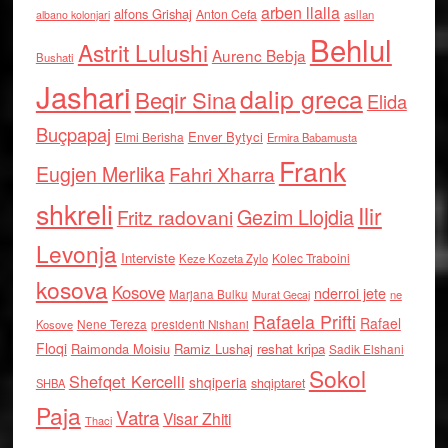
arben llalla
alfons Grishaj
Anton Cefa
asllan
albano kolonjari
Behlul
Astrit Lulushi
Aurenc Bebja
Bushati
Jashari
dalip greca
Beqir Sina
Elida
Buçpapaj
Enver Bytyci
Elmi Berisha
Ermira Babamusta
Frank
Eugjen Merlika
Fahri Xharra
shkreli
Ilir
Gezim Llojdia
Fritz radovani
Levonja
Interviste
Kolec Traboini
Keze Kozeta Zylo
kosova
Kosove
nderroi jete
Marjana Bulku
ne
Murat Gecaj
Rafaela Prifti
Rafael
Nene Tereza
Kosove
presidenti Nishani
Floqi
Raimonda Moisiu
Ramiz Lushaj
reshat kripa
Sadik Elshani
Sokol
Shefqet Kercelli
shqiperia
shqiptaret
SHBA
Paja
Vatra
Visar Zhiti
Thaci