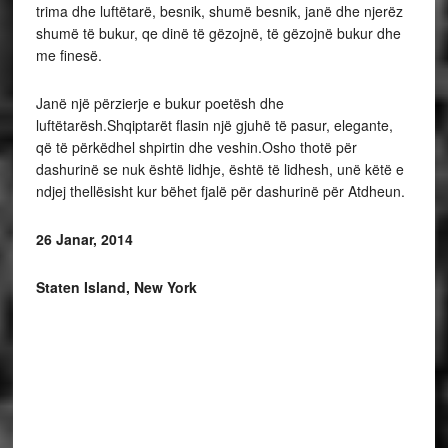
trima dhe luftëtarë, besnik, shumë besnik, janë dhe njerëz
shumë të bukur, qe dinë të gëzojnë, të gëzojnë bukur dhe
me finesë.
Janë një përzierje e bukur poetësh dhe
luftëtarësh.Shqiptarët flasin një gjuhë të pasur, elegante,
që të përkëdhel shpirtin dhe veshin.Osho thotë për
dashurinë se nuk është lidhje, është të lidhesh, unë këtë e
ndjej thellësisht kur bëhet fjalë për dashurinë për Atdheun.
26 Janar, 2014
Staten Island, New York