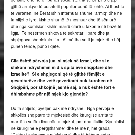
gjithë armiqve të pushtetit popullor punë të lehtë. Ai thoshte
të vërtetën, në Berat ishin internuar shumë ”armiq” dhe në
familjet e tyre, kishte shumë të moshuar dhe të sëmurë
dhe nga komisioni kishin marrë cfarë u takonte në bazë të
ligjit. Të nesërmen shkova te sekretari i parë dhe ja
shpjegova shqetsimin tim. Ai më tha se ti je mjek dhe bëj
punën tënde, puno i qetë.
Cila
ë
sht
ë
p
ë
rvoja juaj si mjek n
ë
Izrael, dhe si e
shikoni ndryshimin midis spitaleve shqiptare dhe
izraelite?
Si e shpjegoni që të gjithë fëmijët e
qeveritarëve dhe vetë qeveritarët nuk kurohen në
Shqipëri, por shkojnë jashtë saj, a nuk është fort e
dhimbshme për një mjek kjo gjendje?
Do ta shtjelloj pyetjen pak më ndryshe. Nga përvoja e
shkollës shqiptare të mjekësisë dhe kirurgjise arrita të
marrë jo vetëm licencën e mjekut, por dhe titullin “Specialist
në kirurgjinë e përgjithshme” dhe të më njihet grada
”Doktor i shkencave mjekësore” dhe të bëhem antar i