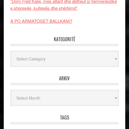
“Dom Fred Kalaj, mes altarit dhe atdheut si hermeneutikë
e shpresës, kujtesës dhe shërbimit”
A PO ARMATOSET BALLKANI?
KATEGORITË
Kategoritë
ARKIV
Arkiv
TAGS