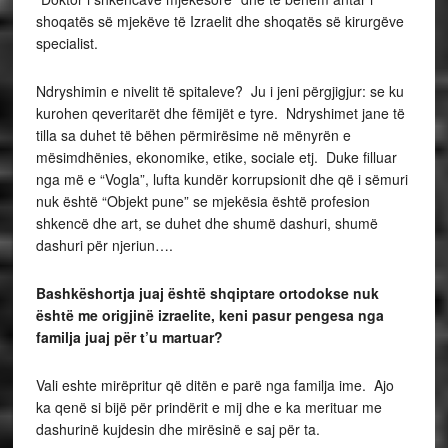
shoqatës së mjekëve të Izraelit dhe shoqatës së kirurgëve
specialist.
Ndryshimin e nivelit të spitaleve? Ju i jeni përgjigjur: se ku
kurohen qeveritarët dhe fëmijët e tyre. Ndryshimet jane të
tilla sa duhet të bëhen përmirësime në mënyrën e
mësimdhënies, ekonomike, etike, sociale etj. Duke filluar
nga më e “Vogla”, lufta kundër korrupsionit dhe që i sëmuri
nuk është “Objekt pune” se mjekësia është profesion
shkencë dhe art, se duhet dhe shumë dashuri, shumë
dashuri për njeriun….
Bashkëshortja juaj është shqiptare ortodokse nuk
është me origjinë izraelite, keni pasur pengesa nga
familja juaj për t’u martuar?
Vali eshte mirëpritur që ditën e parë nga familja ime. Ajo
ka qenë si bijë për prindërit e mij dhe e ka merituar me
dashurinë kujdesin dhe mirësinë e saj për ta.