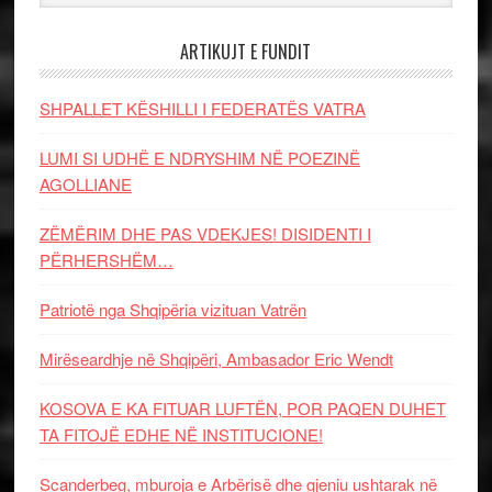
ARTIKUJT E FUNDIT
SHPALLET KËSHILLI I FEDERATËS VATRA
LUMI SI UDHË E NDRYSHIM NË POEZINË
AGOLLIANE
ZËMËRIM DHE PAS VDEKJES! DISIDENTI I
PËRHERSHËM…
Patriotë nga Shqipëria vizituan Vatrën
Mirëseardhje në Shqipëri, Ambasador Eric Wendt
KOSOVA E KA FITUAR LUFTËN, POR PAQEN DUHET
TA FITOJË EDHE NË INSTITUCIONE!
Scanderbeg, mburoja e Arbërisë dhe gjeniu ushtarak në