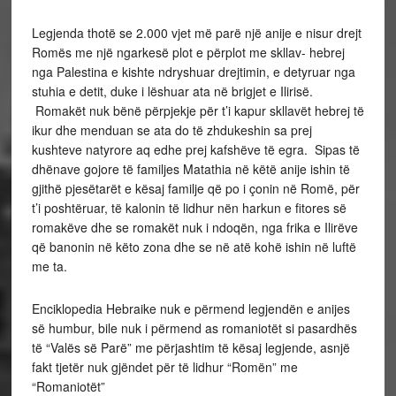
Legjenda thotë se 2.000 vjet më parë një anije e nisur drejt
Romës me një ngarkesë plot e përplot me skllav- hebrej
nga Palestina e kishte ndryshuar drejtimin, e detyruar nga
stuhia e detit, duke i lëshuar ata në brigjet e Ilirisë.
Romakët nuk bënë përpjekje për t’i kapur skllavët hebrej të
ikur dhe menduan se ata do të zhdukeshin sa prej
kushteve natyrore aq edhe prej kafshëve të egra. Sipas të
dhënave gojore të familjes Matathia në këtë anije ishin të
gjithë pjesëtarët e kësaj familje që po i çonin në Romë, për
t’i poshtëruar, të kalonin të lidhur nën harkun e fitores së
romakëve dhe se romakët nuk i ndoqën, nga frika e Ilirëve
që banonin në këto zona dhe se në atë kohë ishin në luftë
me ta.
Enciklopedia Hebraike nuk e përmend legjendën e anijes
së humbur, bile nuk i përmend as romaniotët si pasardhës
të “Valës së Parë” me përjashtim të kësaj legjende, asnjë
fakt tjetër nuk gjëndet për të lidhur “Romën” me
“Romaniotët”