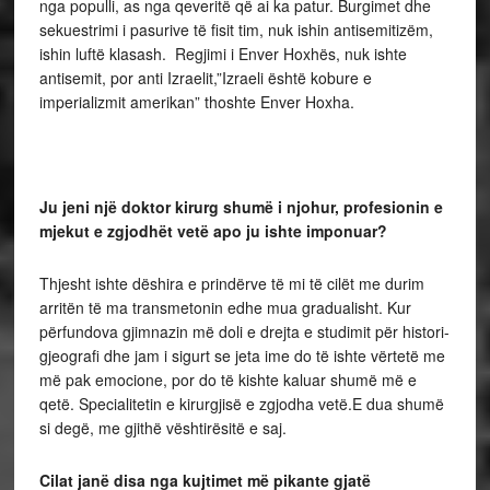
nga populli, as nga qeveritë që ai ka patur. Burgimet dhe
sekuestrimi i pasurive të fisit tim, nuk ishin antisemitizëm,
ishin luftë klasash. Regjimi i Enver Hoxhës, nuk ishte
antisemit, por anti Izraelit,”Izraeli është kobure e
imperializmit amerikan” thoshte Enver Hoxha.
Ju jeni nj
ë
doktor kirurg shum
ë
i njohur, profesionin e
mjekut e zgjodh
ë
t vet
ë
apo ju ishte imponuar?
Thjesht ishte dëshira e prindërve të mi të cilët me durim
arritën të ma transmetonin edhe mua gradualisht. Kur
përfundova gjimnazin më doli e drejta e studimit për
histori-
gjeografi dhe jam i sigurt se jeta ime do të ishte vërtetë me
më pak emocione, por do të kishte kaluar shumë më e
qetë. Specialitetin e kirurgjisë e zgjodha vetë.E dua shumë
si degë, me gjithë vështirësitë e saj.
Cilat jan
ë
disa nga kujtimet m
ë
pikante gjat
ë