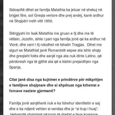
Sidoqoftë dihet se familja Matathia ka jetuar në shekuj në
brigjet Ilire, sot Greqia veriore dhe prej andej, kanë ardhur
në Shqipëri rreth vitit 1850.
Stërgjyshi im Isak Matathia me gruan e tij dhe me të
vëllain, Jozefin, ishte i pari nga familja jonë qe ka ardhur në
Vlorë, dhe varri i tij ndodhet në fshatin Tragjas. Dihet me
siguri se Matathiat janë Romaniotë sepse ata ishin shqip
dhe greqisht folës dhe asnjë nga ata nuk dinte Latino, që
përdoresh nga të gjithë ata që e kishin prejardhjen nga
Spanja.
Cilat janë disa nga kujtimet e prindërve për mikpritjen
e familjeve shqiptare dhe si shpëtuat nga kthetrat e
forcave naziste gjermanë?
Familja jonë asnjëherë nuk e ka fshehur identitetin e saj
dhe e ka ndjerë vehten si vendas dhe jo “si trup i huaj”.
Hebrenjtë shqiptarë gëzonin të drejtat e feve kryesore,