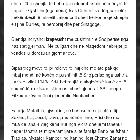
dhe ditët e shenjta të hebrejve celebroheshin në mënyrë të
hapur. Gjyshi im (nga nëna) Isak Cohen i ka dërguar letër
mëkëmbësit të mbretit Jakomonit dhe i kërkonte që shtepia
e tij në Durrës, të përdorej dhe për Sinagogë.
Gjendja ndryshoi krejtësisht me pushtimin e Shqipërisë nga
nazistët gjerman. Në bullgari dhe në Maqedoni hebrejtë jo
vendës iu dorëzuan gjermanëve.
Sipas tregimeve të prindërve të mij dhe me ato pak që
mbaj mend, në kohën e pushtimit të Shqiperise nga ushtria
naziste: vitet 1943-1944 hebrenjtë e shqipërisë kanë qenë
shumë të rrezikuar, sidomos mbasi gjenerali SS Joseph
Fitzhum zëvendësoi gjeneralin Neubacher.
Familja Matathia, gjyshi im, së bashku me djemtë e tij:
Zakino, Ilia, Josef, David, me nënën time, Hrisi dhe me
mua që isha 4 vjeç kemi ikur nga Vlora dhe jemi fshehur
nëpër fshatra te miqtë familjarë si te familja Bano në fshatin
Tragjas, Myzafer Kamberi në Kaninë, Idai Sheme Zanaj në