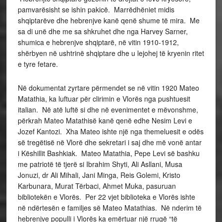
pamvarësisht se ishin pakicë. Marrëdhëniet midis
shqiptarëve dhe hebrenjve kanë qenë shume të mira. Me
sa di unë dhe me sa shkruhet dhe nga Harvey Sarner,
shumica e hebrenjve shqiptarë, në vitin 1910-1912,
shërbyen në ushtrinë shqiptare dhe u lejohej të kryenin ritet
e tyre fetare.
Në dokumentat zyrtare përmendet se në vitin 1920 Mateo
Matathia, ka luftuar për clirimin e Vlorës nga pushtuesit
italian. Në atë luftë si dhe në evenimentet e mëvonshme,
përkrah Mateo Matathisë kanë qenë edhe Nesim Levi e
Jozef Kantozi. Xha Mateo ishte një nga themeluesit e odës
së tregëtisë në Vlorë dhe sekretari i saj dhe më vonë antar
i Këshillit Bashkiak. Mateo Matathia, Pepe Levi së bashku
me patriotë të tjerë si Ibrahim Shyti, Ali Asllani, Musa
Jonuzi, dr Ali Mihali, Jani Minga, Reis Golemi, Kristo
Karbunara, Murat Tërbaci, Ahmet Muka, pasuruan
bibliotekën e Vlorës. Per 22 vjet biblioteka e Vlorës ishte
në ndërtesën e familjes së Mateo Matathias. Në nderim të
hebrenjve populli i Vlorës ka emërtuar një rrugë “të