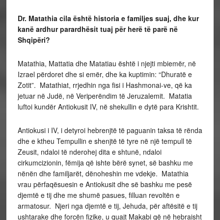
Dr. Matathia cila është historia e familjes suaj, dhe kur
kanë ardhur parardhësit tuaj për herë të parë në
Shqipëri?
Matathia, Mattatia dhe Matatiau është i njejti mbiemër, në
Izrael përdoret dhe si emër, dhe ka kuptimin: “Dhuratë e
Zotit”. Matathiat, rrjedhin nga fisi i Hashmonai-ve, që ka
jetuar në Judë, në Veriperëndim të Jeruzalemit. Matatia
luftoi kundër Antiokusit IV, në shekullin e dytë para Krishtit.
Antiokusi i IV, i detyroi hebrenjtë të paguanin taksa të rënda
dhe e ktheu Tempullin e shenjtë të tyre në një tempull të
Zeusit, ndaloi të nderohej dita e shtunë, ndaloi
cirkumcizionin, fëmija që ishte bërë synet, së bashku me
nënën dhe familjarët, dënoheshin me vdekje. Matathia
vrau përfaqësuesin e Antiokusit dhe së bashku me pesë
djemtë e tij dhe me shumë pasues, filluan revoltën e
armatosur. Njeri nga djemtë e tij, Jehuda, për aftësitë e tij
ushtarake dhe forcën fizike, u quajt Makabi që në hebraisht