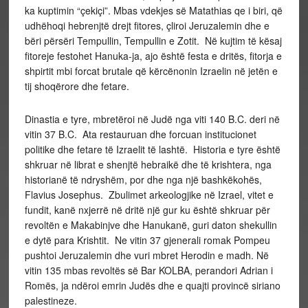
ka kuptimin “çekiçi”. Mbas vdekjes së Matathias qe i biri, që
udhëhoqi hebrenjtë drejt fitores, çliroi Jeruzalemin dhe e
bëri përsëri Tempullin, Tempullin e Zotit. Në kujtim të kësaj
fitoreje festohet Hanuka-ja, ajo është festa e dritës, fitorja e
shpirtit mbi forcat brutale që kërcënonin Izraelin në jetën e
tij shoqërore dhe fetare.
Dinastia e tyre, mbretëroi në Judë nga viti 140 B.C. deri në
vitin 37 B.C. Ata restauruan dhe forcuan institucionet
politike dhe fetare të Izraelit të lashtë. Historia e tyre është
shkruar në librat e shenjtë hebraikë dhe të krishtera, nga
historianë të ndryshëm, por dhe nga një bashkëkohës,
Flavius Josephus. Zbulimet arkeologjike në Izrael, vitet e
fundit, kanë nxjerrë në dritë një gur ku është shkruar për
revoltën e Makabinjve dhe Hanukanë, guri daton shekullin
e dytë para Krishtit. Ne vitin 37 gjenerali romak Pompeu
pushtoi Jeruzalemin dhe vuri mbret Herodin e madh. Në
vitin 135 mbas revoltës së Bar KOLBA, perandori Adrian i
Romës, ja ndëroi emrin Judës dhe e quajti provincë siriano
palestineze.