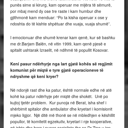
punës sime si kirurg, kam operuar me mijëra të sëmurë,
por mbaj mend dy ose tre raste i kam humbur dhe
gjithmonë kam menduar: “Po ta kisha operuar x ose y
ndoshta do të kishte shpëtuar dhe vuaja, vuaja shumë”.
I emocionuar dhe shumë krenar kam qenë, kur së bashku
me dr.Barjam Balën, në vitin 1999, kam qenë pjesë e
spitalit ushtarak Izraelit, në ndihmë të popullit Kosovar.
Keni pasur nd
ë
rhyrje nga lart gjat
ë
koh
ë
s s
ë
regjimit
komunist p
ë
r miqt
ë
e tyre gjat
ë
operacioneve t
ë
ndryshme q
ë
keni kryer?
Në ndonjë rast dhe ka patur, është normale edhe në atë
kohë ka patur ndërhyje për miqtë dhe shokët. Unë po
kujtoj tjetër problem. Kur punoja në Berat, isha shef i
shërbimit spitalor dhe ambulator dhe kryetari i komisionit
mjeko ligjor. Një ditë më thonë se në mbledhjen e këshillit
popullor, të komitetit egzekutiv, kryetari i nje kooperative,
që ishte dhe hero i punes socialiste tha se Dr.Zino u jep