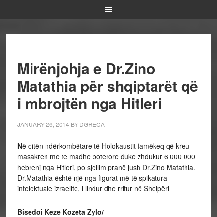
Mirënjohja e Dr.Zino
Matathia për shqiptarët që
i mbrojtën nga Hitleri
JANUARY 26, 2014
BY
DGRECA
N
ë ditën ndërkombëtare të Holokaustit famëkeq që kreu
masakrën më të madhe botërore duke zhdukur 6 000 000
hebrenj nga Hitleri, po sjellim pranë jush Dr.Zino Matathia.
Dr.Matathia është një nga figurat më të spikatura
intelektuale izraelite, i lindur dhe rritur në Shqipëri.
Bisedoi Keze Kozeta Zylo/