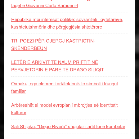
faqet e Giovanni Carlo Saraceni-t
Republika mbi interesat politike: sovraniteti i qytetarëve,
kushtetutshmëria dhe përgjegjësia shtetërore
TRI POEZI PËR GJERGJ KASTRIOTIN-
SKËNDERBEUN
LETËR E ARKIVIT TE NAUM PRIFTIT NË
PERVJETORIN E PARE TE DRAGO SILIQIT
Oxhaku, nga elementi arkitektonik te simboli i trungut
familjar
Arbëreshët si model evropian i mbrojtjes së identitetit
kulturor
Sali Shijaku, “Diego Rivera” shqiptar i artit tonë kombëtar