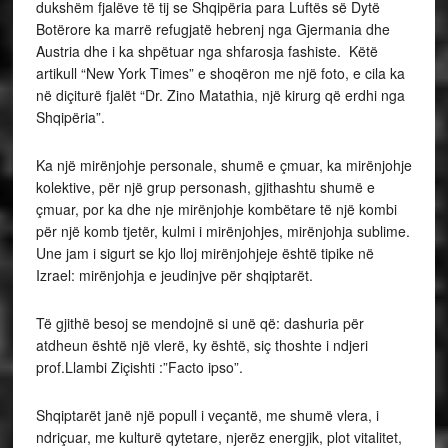
dukshëm fjalëve të tij se Shqipëria para Luftës së Dytë
Botërore ka marrë refugjatë hebrenj nga Gjermania dhe
Austria dhe i ka shpëtuar nga shfarosja fashiste. Këtë
artikull “New York Times” e shoqëron me një foto, e cila ka
në diçiturë fjalët “Dr. Zino Matathia, një kirurg që erdhi nga
Shqipëria”.
Ka një mirënjohje personale, shumë e çmuar, ka mirënjohje
kolektive, për një grup personash, gjithashtu shumë e
çmuar, por ka dhe nje mirënjohje kombëtare të një kombi
për një komb tjetër, kulmi i mirënjohjes, mirënjohja sublime.
Une jam i sigurt se kjo lloj mirënjohjeje është tipike në
Izrael: mirënjohja e jeudinjve për shqiptarët.
Të gjithë besoj se mendojnë si unë që: dashuria për
atdheun është një vlerë, ky është, siç thoshte i ndjeri
prof.Llambi Ziçishti :”Facto ipso”.
Shqiptarët janë një popull i veçantë, me shumë vlera, i
ndriçuar, me kulturë qytetare, njerëz energjik, plot vitalitet,