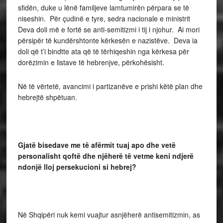
sfidën, duke u lënë familjeve lamtumirën përpara se të
niseshin. Për çudinë e tyre, sedra nacionale e ministrit
Deva doli më e fortë se anti-semitizmi i tij i njohur. Ai mori
përsipër të kundërshtonte kërkesën e nazistëve. Deva ia
doli që t’i bindtte ata që të tërhiqeshin nga kërkesa për
dorëzimin e listave të hebrenjve, përkohësisht.
Në të vërtetë, avancimi i partizanëve e prishi këtë plan dhe
hebrejtë shpëtuan.
Gjat
ë
bisedave me t
ë
af
ë
rmit tuaj apo dhe vet
ë
personalisht qoft
ë
dhe nj
ë
her
ë
t
ë
vetme keni ndjer
ë
ndonj
ë
lloj persekucioni si hebrej?
Në Shqipëri nuk kemi vuajtur asnjëherë antisemitizmin, as