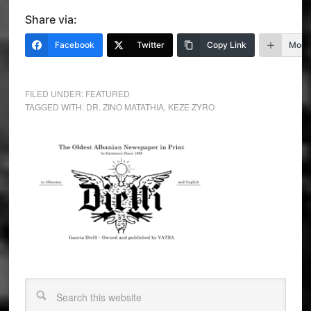
Share via:
Facebook
Twitter
Copy Link
More
FILED UNDER:
FEATURED
TAGGED WITH:
DR. ZINO MATATHIA
,
KEZE ZYRO