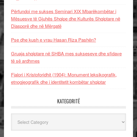
Përfundoi me sukses Seminari XIX Mbarëkombëtar i
Mësuesve të Gjuhës Shqipe dhe Kulturës Shqiptare në
Diasporë dhe në Mërgatë
Pse dhe kush e vrau Hasan Riza Pashën?
Gruaja shqiptare në SHBA mes sukseseve dhe sfidave
të së ardhmes
Fjalori i Kristoforidhit (1904): Monument leksikografik,
etnogjeografik dhe i identitetit kombëtar shqiptar
KATEGORITË
Kategoritë