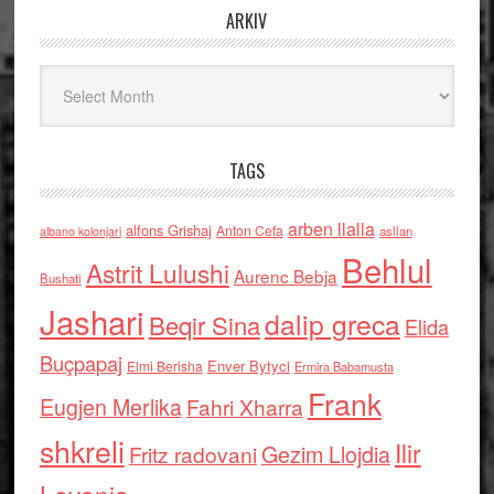
ARKIV
Arkiv
TAGS
arben llalla
alfons Grishaj
Anton Cefa
asllan
albano kolonjari
Behlul
Astrit Lulushi
Aurenc Bebja
Bushati
Jashari
dalip greca
Beqir Sina
Elida
Buçpapaj
Enver Bytyci
Elmi Berisha
Ermira Babamusta
Frank
Eugjen Merlika
Fahri Xharra
shkreli
Ilir
Gezim Llojdia
Fritz radovani