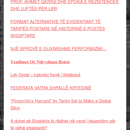
PROF. AHMET QERIQI DHE EPOKA E REZISTENCЁS
DHE LUFTЁS PЁR LIRI!
FORMAT ALTERNATIVE TË EVIDENTIMIT TË
TARIFËS POSTARE NË HISTORINË E POSTËS
SHQIPTARE
NJË SPROVË E GUXIMSHME PERFORMIZMI…
𝐕𝐞𝐧𝐝𝐢𝐦𝐞𝐭 𝐐𝐞̈ 𝐍𝐝𝐫𝐲𝐬𝐡𝐮𝐚𝐧 𝐁𝐨𝐭𝐞̈𝐧
Lek Gjolaj – kalorësi fisnik i Malësisë
FEDERATA VATRA SHPALLË KRYESINË
“Pinocchio’s Harvard” by Tertini Set to Make a Global
Slice
A duhet që Shqipëria të ribëhet një vend i jetueshëm për
të gjithë shqiptarët?