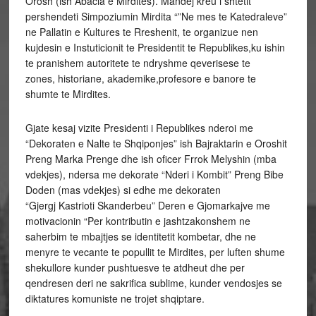
Orosh (ish Abacia e Mirdites). Mandej kreu i shtetit
pershendeti Simpoziumin Mirdita “”Ne mes te Katedraleve”
ne Pallatin e Kultures te Rreshenit, te organizue nen
kujdesin e Instuticionit te Presidentit te Republikes,ku ishin
te pranishem autoritete te ndryshme qeverisese te
zones, historiane, akademike,profesore e banore te
shumte te Mirdites.
Gjate kesaj vizite Presidenti i Republikes nderoi me
“Dekoraten e Nalte te Shqiponjes” ish Bajraktarin e Oroshit
Preng Marka Prenge dhe ish oficer Frrok Melyshin (mba
vdekjes), ndersa me dekorate “Nderi i Kombit” Preng Bibe
Doden (mas vdekjes) si edhe me dekoraten
“Gjergj Kastrioti Skanderbeu” Deren e Gjomarkajve me
motivacionin “Per kontributin e jashtzakonshem ne
saherbim te mbajtjes se identitetit kombetar, dhe ne
menyre te vecante te popullit te Mirdites, per luften shume
shekullore kunder pushtuesve te atdheut dhe per
qendresen deri ne sakrifica sublime, kunder vendosjes se
diktatures komuniste ne trojet shqiptare.