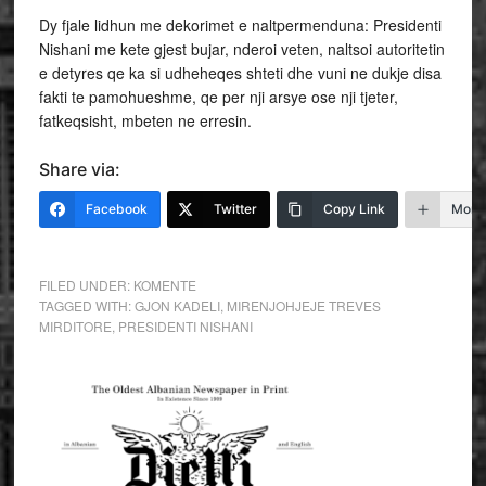
Dy fjale lidhun me dekorimet e naltpermenduna: Presidenti
Nishani me kete gjest bujar, nderoi veten, naltsoi autoritetin
e detyres qe ka si udheheqes shteti dhe vuni ne dukje disa
fakti te pamohueshme, qe per nji arsye ose nji tjeter,
fatkeqsisht, mbeten ne erresin.
Share via:
Facebook
Twitter
Copy Link
More
FILED UNDER:
KOMENTE
TAGGED WITH:
GJON KADELI
,
MIRENJOHJEJE TREVES
MIRDITORE
,
PRESIDENTI NISHANI