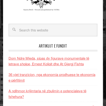
ARTIKUJT E FUNDIT
Dom Ndre Mjeda, sipas dy figurave monumentale të
letrave shqipe, Ernest Koliqit dhe At Gjergj Fishta
36 vjet tranzicion, nga ekonomia prodhuese te ekonomia
e përfitimit
A ndihmon krijimtaria në zbulimin e potencialeve të
fshehura?