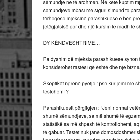
sëmundje në të ardhmen. Në këtë kuptim m
sëmundjeve mbasi me siguri s’mund të par
tërheqëse mjeksinë parashikuese e bën prem
jetëgjatsisë por dhe një kursim të madh të
DY KËNDVËSHTRIME…
Pa dyshim që mjeksia parashikuese synon t
konsiderohet rastësi që është dhe një biznes
Skeptikët ngrenë pyetje : pse kur jemi me s
testohemi ?
Parashikuesit përgjigjen : “Jeni normal vet
shumë sëmundjeve, sa më shumë të egzamin
statistikë sa më shpesh të kontrollohemi, 
të gabuar. Testet nuk janë domosdoshmëris