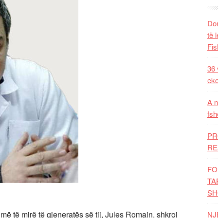
Dom
të 
Fis
36 
eko
A n
fsh
PR
RE
FO
TA
SH
më të mirë të gjeneratës së tij, Jules Romain, shkroi
NJ