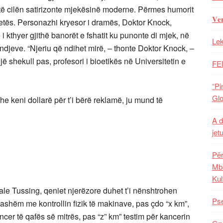
të cilën satirizonte mjekësinë moderne. Përmes humorit
𝐕𝐞
etës. Personazhi kryesor i dramës, Doktor Knock,
i kthyer gjithë banorët e fshatit ku punonte di mjek, në
Lek
ndjeve. “Njeriu që ndihet mirë, – thonte Doktor Knock, –
jë shekull pas, profesori i bioetikës në Universitetin e
FE
“Pi
Glo
he keni dollarë për t’i bërë reklamë, ju mund të
.
A d
jet
Për
Mba
Kul
le Tussing, qeniet njerëzore duhet t’i nënshtrohen
Pse
jashëm me kontrollin fizik të makinave, pas çdo “x km”,
cer të qafës së mitrës, pas “z” km” testim për kancerin