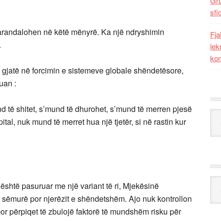
Gr
sfi
parandalohen në këtë mënyrë. Ka një ndryshimin
Fja
.
lek
kom
 gjatë në forcimin e sistemeve globale shëndetësore,
uan :
nd të shitet, s’mund të dhurohet, s’mund të merren pjesë
Kat
al, nuk mund të merret hua një tjetër, si në rastin kur
Ark
shtë pasuruar me një variant të ri, Mjekësinë
 e sëmurë por njerëzit e shëndetshëm. Ajo nuk kontrollon
or përpiqet të zbulojë faktorë të mundshëm risku për