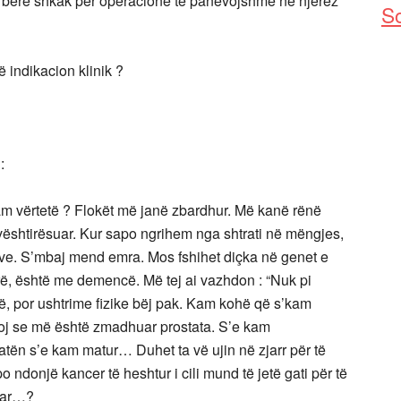
 bërë shkak për operacione të panevojshme në njerëz
So
 indikacion klinik ?
:
am vërtetë ? Flokët më janë zbardhur. Më kanë rënë
 vështirësuar. Kur sapo ngrihem nga shtrati në mëngjes,
eve. S’mbaj mend emra. Mos fshihet diçka në genet e
rë, është me demencë. Më tej ai vazhdon : “Nuk pi
, por ushtrime fizike bëj pak. Kam kohë që s’kam
hoj se më është zmadhuar prostata. S’e kam
atën s’e kam matur… Duhet ta vë ujin në zjarr për të
o ndonjë kancer të heshtur i cili mund të jetë gati për të
suar…?