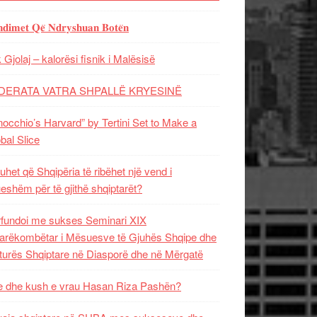
𝐝𝐢𝐦𝐞𝐭 𝐐𝐞̈ 𝐍𝐝𝐫𝐲𝐬𝐡𝐮𝐚𝐧 𝐁𝐨𝐭𝐞̈𝐧
 Gjolaj – kalorësi fisnik i Malësisë
DERATA VATRA SHPALLË KRYESINË
nocchio’s Harvard” by Tertini Set to Make a
bal Slice
uhet që Shqipëria të ribëhet një vend i
ueshëm për të gjithë shqiptarët?
fundoi me sukses Seminari XIX
rëkombëtar i Mësuesve të Gjuhës Shqipe dhe
turës Shqiptare në Diasporë dhe në Mërgatë
 dhe kush e vrau Hasan Riza Pashën?