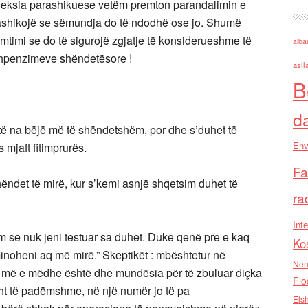
jeksia parashikuese vetëm premton parandalimin e
ashikojë se sëmundja do të ndodhë ose jo. Shumë
timi se do të sigurojë zgjatje të konsiderueshme të
alba
 shpenzimeve shëndetësore !
asll
B
d
ë na bëjë më të shëndetshëm, por dhe s’duhet të
Env
 mjaft fitimprurës.
Fa
hëndet të mirë, kur s’kemi asnjë shqetsim duhet të
ra
Inte
ëm se nuk jeni testuar sa duhet. Duke qenë pre e kaq
Ko
oheni aq më mirë.” Skeptikët : mbështetur në
Nen
aq më e mëdhe është dhe mundësia për të zbuluar diçka
Flo
ht të padëmshme, në një numër jo të pa
Els