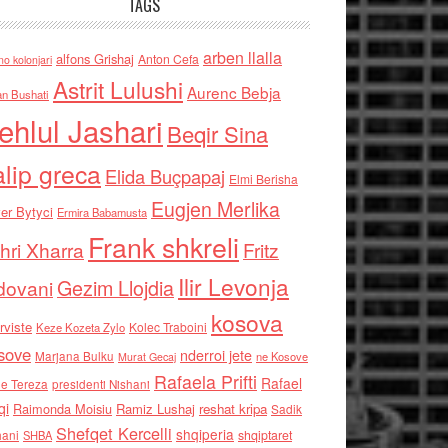
TAGS
arben llalla
alfons Grishaj
Anton Cefa
no kolonjari
Astrit Lulushi
Aurenc Bebja
an Bushati
ehlul Jashari
Beqir Sina
alip greca
Elida Buçpapaj
Elmi Berisha
Eugjen Merlika
er Bytyci
Ermira Babamusta
Frank shkreli
hri Xharra
Fritz
Ilir Levonja
Gezim Llojdia
dovani
kosova
rviste
Kolec Traboini
Keze Kozeta Zylo
sove
nderroi jete
Marjana Bulku
ne Kosove
Murat Gecaj
Rafaela Prifti
Rafael
e Tereza
presidenti Nishani
qi
Raimonda Moisiu
Ramiz Lushaj
reshat kripa
Sadik
Shefqet Kercelli
shqiperia
hani
shqiptaret
SHBA