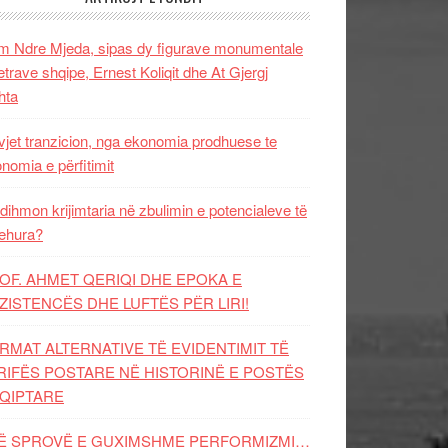
 Ndre Mjeda, sipas dy figurave monumentale
letrave shqipe, Ernest Koliqit dhe At Gjergj
hta
vjet tranzicion, nga ekonomia prodhuese te
nomia e përfitimit
dihmon krijimtaria në zbulimin e potencialeve të
ehura?
OF. AHMET QERIQI DHE EPOKA E
ZISTENCЁS DHE LUFTЁS PЁR LIRI!
RMAT ALTERNATIVE TË EVIDENTIMIT TË
RIFËS POSTARE NË HISTORINË E POSTËS
QIPTARE
Ë SPROVË E GUXIMSHME PERFORMIZMI…