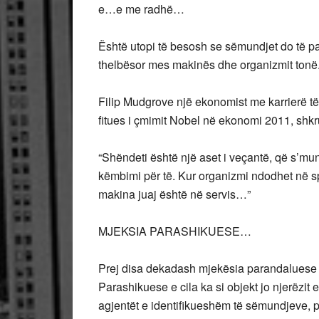
e…e me radhë…
Është utopi të besosh se sëmundjet do të 
thelbësor mes makinës dhe organizmit tonë
Filip Mudgrove një ekonomist me karrierë të
fitues i çmimit Nobel në ekonomi 2011, shkr
“Shëndeti është një aset i veçantë, që s’mu
këmbimi për të. Kur organizmi ndodhet në spit
makina juaj është në servis…”
MJEKSIA PARASHIKUESE…
Prej disa dekadash mjekësia parandaluese ë
Parashikuese e cila ka si objekt jo njerëzit
agjentët e identifikueshëm të sëmundjeve, p