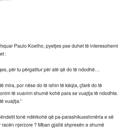
i i shquar Paulo Koelho, pyetjes pse duhet të interesohemi
et :
eqes, për tu përgatitur për atë që do të ndodhë…
ë mira, por nëse do të ishin të këqia, çfarë do të
llonim të vuanim shumë kohë para se vuajtja të ndodhte.
ë vuajtja.”
hëndetit tonë ndërkohë që pa-parashikueshmëria e së
 racën njerzore ? Mban gjallë shpresën e shumë