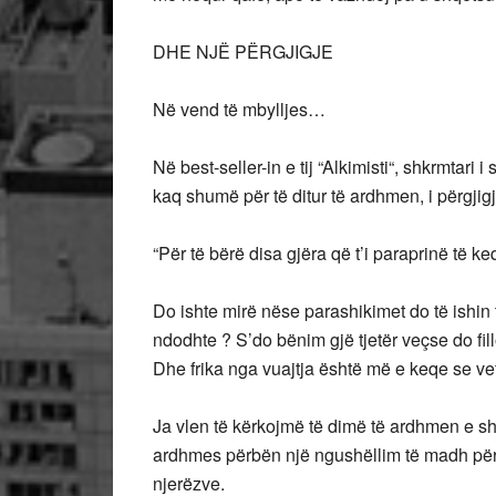
DHE NJË PËRGJIGJE
Në vend të mbylljes…
Në best-seller-in e tij “Alkimisti“, shkrmtar
kaq shumë për të ditur të ardhmen, i përgjigj
“Për të bërë disa gjëra që t’i paraprinë të k
Do ishte mirë nëse parashikimet do të ishin t
ndodhte ? S’do bënim gjë tjetër veçse do fi
Dhe frika nga vuajtja është më e keqe se vet
Ja vlen të kërkojmë të dimë të ardhmen e s
ardhmes përbën një ngushëllim të madh për
njerëzve.