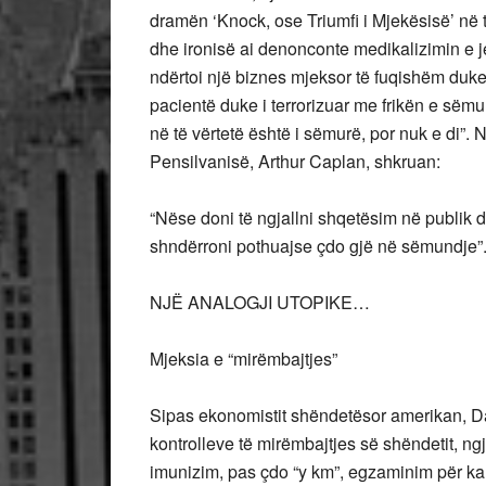
dramën ‘Knock, ose Triumfi i Mjekësisë’ në 
dhe ironisë ai denonconte medikalizimin e j
ndërtoi një biznes mjeksor të fuqishëm duke 
pacientë duke i terrorizuar me
frikën e sëmu
në të vërtetë është i sëmurë, por nuk e di”. N
Pensilvanisë, Arthur Caplan, shkruan:
“Nëse doni të ngjallni shqetësim në publik d
shndërroni pothuajse çdo gjë në sëmundje”
NJË ANALOGJI UTOPIKE…
Mjeksia e “mirëmbajtjes”
Sipas ekonomistit shëndetësor amerikan, Da
kontrolleve të mirëmbajtjes së shëndetit, ng
imunizim, pas çdo “y km”, egzaminim për kan