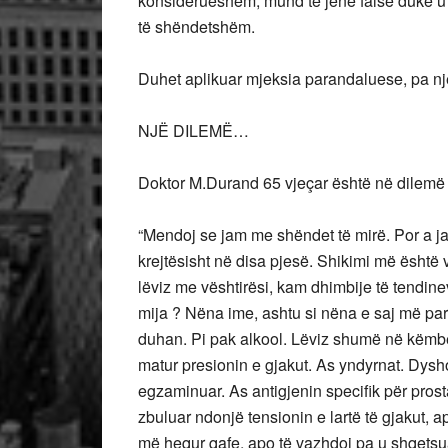
konsiderueshëm, mund të jenë false duke u
të shëndetshëm.
Duhet aplikuar mjeksia parandaluese, pa një
NJË DILEMË…
Doktor M.Durand 65 vjeçar është në dilemë 
“Mendoj se jam me shëndet të mirë. Por a j
krejtësisht në disa pjesë. Shikimi më është
lëviz me vështirësi, kam dhimbije të tendin
mija ? Nëna ime, ashtu si nëna e saj më pa
duhan. Pi pak alkool. Lëviz shumë në këmbë
matur presionin e gjakut. As yndyrnat. Dys
egzaminuar. As antigjenin specifik për prost
zbuluar ndonjë tensionin e lartë të gjakut, ap
më hequr qafe, apo të vazhdoj pa u shqet