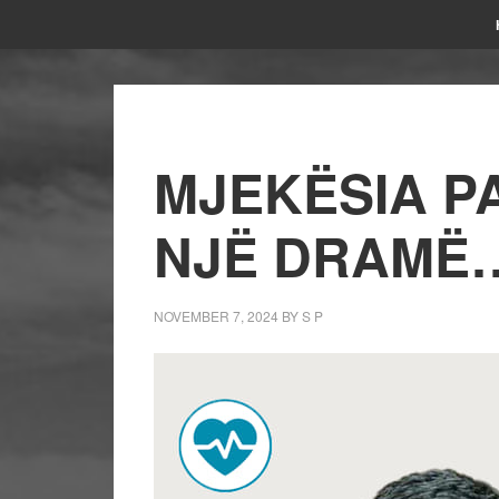
MJEKËSIA P
NJË DRAMË
NOVEMBER 7, 2024
BY
S P