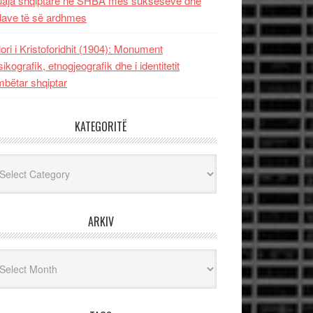
uaja shqiptare në SHBA mes sukseseve dhe
dave të së ardhmes
lori i Kristoforidhit (1904): Monument
sikografik, etnogjeografik dhe i identitetit
bëtar shqiptar
KATEGORITË
egoritë
ARKIV
iv