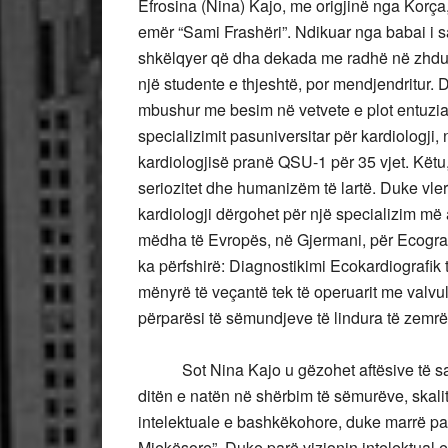
Efrosina (Nina) Kajo, me origjinë nga Korça,
emër “Sami Frashëri”. Ndikuar nga babai i sa
shkëlqyer që dha dekada me radhë në zhdukje
një studente e thjeshtë, por mendjendritur. 
mbushur me besim në vetvete e plot entuzia
specializimit pasuniversitar për kardiologji,
kardiologjisë pranë QSU-1 për 35 vjet. Këtu, 
seriozitet dhe humanizëm të lartë. Duke vler
kardiologji dërgohet për një specializim më 
mëdha të Evropës, në Gjermani, për Ecografi 
ka përfshirë: Diagnostikimi Ecokardiografi
mënyrë të veçantë tek të operuarit me valvul
përparësi të sëmundjeve të lindura të zemrës 
Sot Nina Kajo u gëzohet aftësive të saj n
ditën e natën në shërbim të sëmurëve, skalit
intelektuale e bashkëkohore, duke marrë pas
Mjekësore”. Duke parë vizionin intelektual 