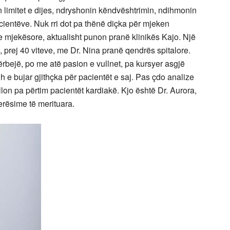
n limitet e dijes, ndryshonin këndvështrimin, ndihmonin
cientëve. Nuk rri dot pa thënë diçka për mjeken
 mjekësore, aktualisht punon pranë klinikës Kajo. Një
rej 40 viteve, me Dr. Nina pranë qendrës spitalore.
bejë, po me atë pasion e vullnet, pa kursyer asgjë
h e bujar gjithçka për pacientët e saj. Pas çdo analize
llon pa përtim pacientët kardiakë. Kjo është Dr. Aurora,
erësime të merituara.