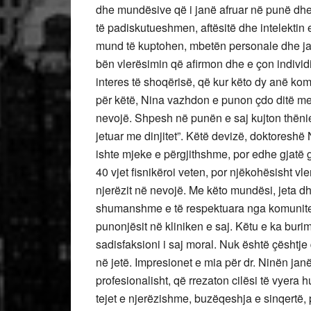
dhe mundësive që i janë afruar në punë dhe 
të padiskutueshmen, aftësitë dhe intelektin e
mund të kuptohen, mbetën personale dhe janë 
bën vlerësimin që afirmon dhe e çon individi
interes të shoqërisë, që kur këto dy anë ko
për këtë, Nina vazhdon e punon çdo ditë me 
nevojë. Shpesh në punën e saj kujton thënien
jetuar me dinjitet”. Këtë devizë, doktoreshë
ishte mjeke e përgjithshme, por edhe gjatë gji
40 vjet fisnikëroi veten, por njëkohësisht vle
njerëzit në nevojë. Me këto mundësi, jeta d
shumanshme e të respektuara nga komunitet
punonjësit në kliniken e saj. Këtu e ka bur
sadisfaksioni i saj moral. Nuk është çështje 
në jetë. Impresionet e mia për dr. Ninën janë
profesionalisht, që rrezaton cilësi të vyera
tejet e njerëzishme, buzëqeshja e sinqertë, p