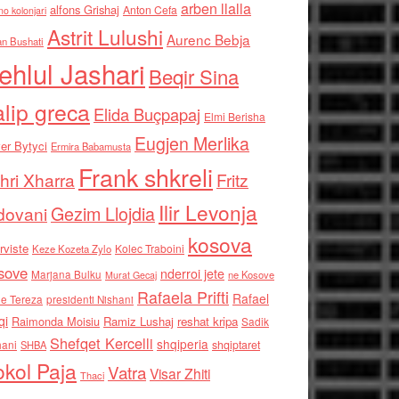
arben llalla
alfons Grishaj
Anton Cefa
no kolonjari
Astrit Lulushi
Aurenc Bebja
an Bushati
ehlul Jashari
Beqir Sina
alip greca
Elida Buçpapaj
Elmi Berisha
Eugjen Merlika
er Bytyci
Ermira Babamusta
Frank shkreli
hri Xharra
Fritz
Ilir Levonja
Gezim Llojdia
dovani
kosova
rviste
Kolec Traboini
Keze Kozeta Zylo
sove
nderroi jete
Marjana Bulku
ne Kosove
Murat Gecaj
Rafaela Prifti
Rafael
e Tereza
presidenti Nishani
qi
Raimonda Moisiu
Ramiz Lushaj
reshat kripa
Sadik
Shefqet Kercelli
shqiperia
hani
shqiptaret
SHBA
kol Paja
Vatra
Visar Zhiti
Thaci