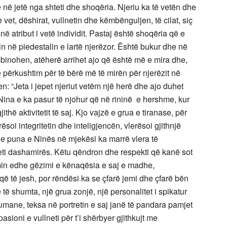
në jetë nga shteti dhe shoqëria. Njeriu ka të vetën dhe
 vet, dëshirat, vullnetin dhe këmbënguljen, të cilat, siç
atribut i vetë individit. Pastaj është shoqëria që e
n në piedestalin e lartë njerëzor. Është bukur dhe në
mbinohen, atëherë arrihet ajo që është më e mira dhe,
përkushtim për të bërë më të mirën për njerëzit në
: “Jeta i jepet njeriut vetëm një herë dhe ajo duhet
 Nina e ka pasur të njohur që në rininë e hershme, kur
thë aktivitetit të saj. Kjo vajzë e grua e tiranase, për
rësoi integritetin dhe inteligjencën, vlerësoi gjithnjë
he puna e Ninës në mjekësi ka marrë vlera të
i dashamirës. Këtu qëndron dhe respekti që kanë sot
imin edhe gëzimi e kënaqësia e saj e madhe,
që të jesh, por rëndësi ka se çfarë jemi dhe çfarë bën
 të shumta, një grua zonjë, një personalitet i spikatur
 humane, teksa në portretin e saj janë të pandara pamjet
asioni e vullneti për t’i shërbyer gjithkujt me