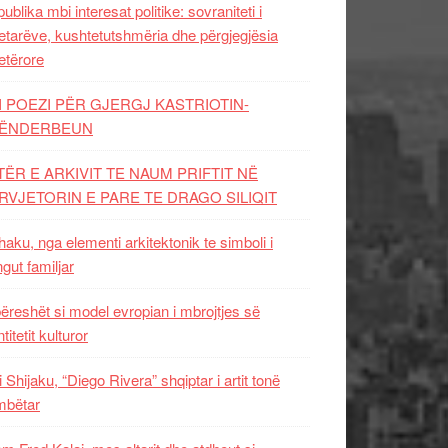
ublika mbi interesat politike: sovraniteti i
etarëve, kushtetutshmëria dhe përgjegjësia
etërore
I POEZI PËR GJERGJ KASTRIOTIN-
ËNDERBEUN
TËR E ARKIVIT TE NAUM PRIFTIT NË
RVJETORIN E PARE TE DRAGO SILIQIT
aku, nga elementi arkitektonik te simboli i
ngut familjar
ëreshët si model evropian i mbrojtjes së
titetit kulturor
i Shijaku, “Diego Rivera” shqiptar i artit tonë
mbëtar