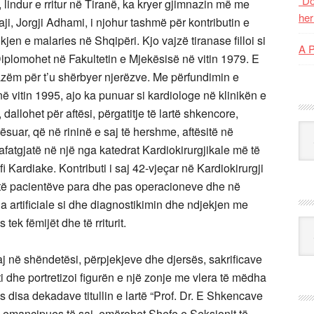
“Do
 lindur e rritur në Tiranë, ka kryer gjimnazin më me
her
ji, Jorgji Adhami, i njohur tashmë për kontributin e
n e malaries në Shqipëri. Kjo vajzë tiranase filloi si
A 
Diplomohet në Fakultetin e Mjekësisë në vitin 1979. E
zëm për t’u shërbyer njerëzve. Me përfundimin e
 në vitin 1995, ajo ka punuar si kardiologe në klinikën e
dallohet për aftësi, përgatitje të lartë shkencore,
Kat
ësuar, që në rininë e saj të hershme, aftësitë në
afatgjatë në një nga katedrat Kardiokirurgjikale më të
Kardiake. Kontributi i saj 42-vjeçar në Kardiokirurgji
k të pacientëve para dhe pas operacioneve dhe në
a artificiale si dhe diagnostikimin dhe ndjekjen me
tek fëmijët dhe të rriturit.
Ark
ë shëndetësi, përpjekjeve dhe djersës, sakrificave
i dhe portretizoi figurën e një zonje me vlera të mëdha
 disa dekadave titullin e lartë “Prof. Dr. E Shkencave
e emancipues të saj, emërohet Shefe e Seksionit të