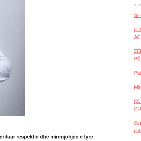
SH
LU
AG
ZË
P
Pat
Mir
KO
DU
Sca
ush
erituar respektin dhe mirënjohjen e tyre