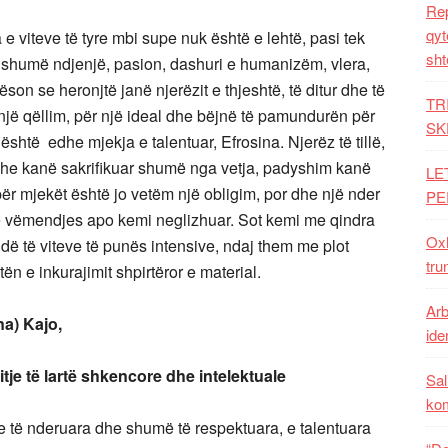
Rep
qyt
e viteve të tyre mbi supe nuk është e lehtë, pasi tek
sht
 shumë ndjenjë, pasion, dashuri e humanizëm, vlera,
ëson se heronjtë janë njerëzit e thjeshtë, të ditur dhe të
TR
 një qëllim, për një ideal dhe bëjnë të pamundurën për
SK
 është edhe mjekja e talentuar, Efrosina. Njerëz të tillë,
he kanë sakrifikuar shumë nga vetja, padyshim kanë
LE
h për mjekët është jo vetëm një obligim, por dhe një nder
PE
të vëmendjes apo kemi neglizhuar. Sot kemi me qindra
Oxh
ë të viteve të punës intensive, ndaj them me plot
tru
ën e inkurajimit shpirtëror e material.
Arb
ajo,
iden
të lartë shkencore dhe intelektuale
Sal
ko
 nderuara dhe shumë të respektuara, e talentuara