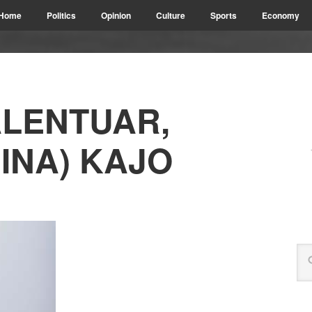
Home
Politics
Opinion
Culture
Sports
Economy
ALENTUAR,
NINA) KAJO