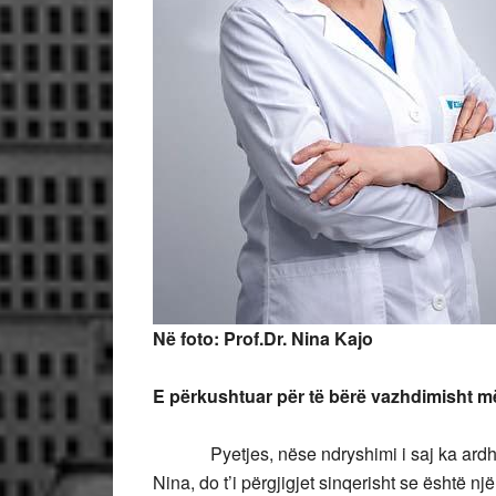
Në foto: Prof.Dr. Nina Kajo
E përkushtuar për të bërë vazhdimisht më
Pyetjes, nëse ndryshimi i saj ka ardhur t
Nina, do t’i përgjigjet sinqerisht se është nj