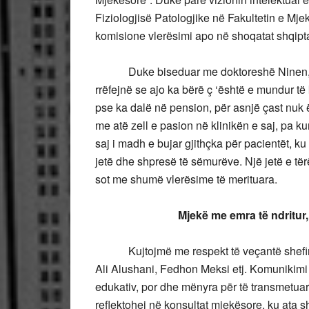
Fiziologjisë Patologjike në Fakultetin e Mjek
komisione vlerësimi apo në shoqatat shqipta
Duke biseduar me doktoreshë Ninen, të d
rrëfejnë se ajo ka bërë ç ‘është e mundur të
pse ka dalë në pension, për asnjë çast nuk
me atë zell e pasion në klinikën e saj, pa ku
saj i madh e bujar gjithçka për pacientët, k
jetë dhe shpresë të sëmurëve. Një jetë e të
sot me shumë vlerësime të merituara.
Mjekë me emra të ndritur, shkol
Kujtojmë me respekt të veçantë shefin e k
Ali Alushani, Fedhon Meksi etj. Komunikimi i
edukativ, por dhe mënyra për të transmetuar
reflektohej në konsultat mjekësore, ku ata s