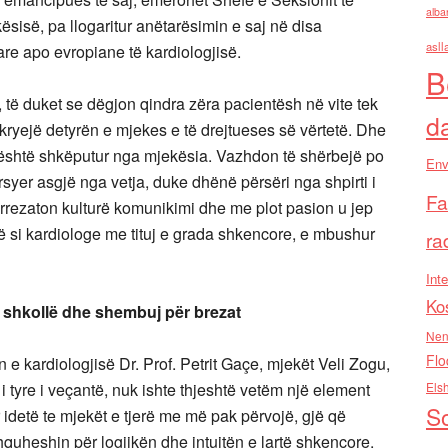
alba
ësisë, pa llogaritur anëtarësimin e saj në disa
asll
re apo evropiane të kardiologjisë.
B
uket se dëgjon qindra zëra pacientësh në vite tek
d
 kryejë detyrën e mjekes e të drejtueses së vërtetë. Dhe
 është shkëputur nga mjekësia. Vazhdon të shërbejë po
Env
rsyer asgjë nga vetja, duke dhënë përsëri nga shpirti i
Fa
u rrezaton kulturë komunikimi dhe me plot pasion u jep
rë si kardiologe me tituj e grada shkencore, e mbushur
ra
Inte
Ko
lë dhe shembuj për brezat
Nen
Flo
ardiologjisë Dr. Prof. Petrit Gaçe, mjekët Veli Zogu,
 tyre i veçantë, nuk ishte thjeshtë vetëm një element
Els
So
 idetë te mjekët e tjerë me më pak përvojë, gjë që
hquheshin për logjikën dhe intuitën e lartë shkencore.