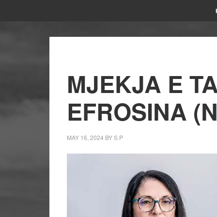
MJEKJA E T
EFROSINA (
MAY 16, 2024
BY
S P