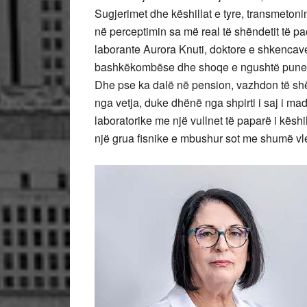
Sugjerimet dhe këshillat e tyre, transmetoni
në perceptimin sa më real të shëndetit të pa
laborante Aurora Knuti, doktore e shkencave
bashkëkombëse dhe shoqe e ngushtë pune, p
Dhe pse ka dalë në pension, vazhdon të shër
nga vetja, duke dhënë nga shpirti i saj i mad
laboratorike me një vullnet të paparë i këshi
një grua fisnike e mbushur sot me shumë vl