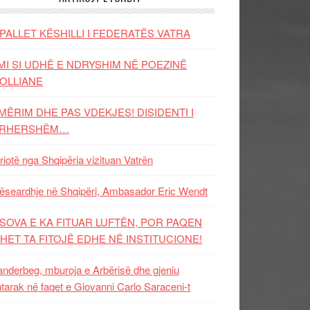
PALLET KËSHILLI I FEDERATËS VATRA
MI SI UDHË E NDRYSHIM NË POEZINË
OLLIANE
MËRIM DHE PAS VDEKJES! DISIDENTI I
ËRHERSHËM…
riotë nga Shqipëria vizituan Vatrën
ëseardhje në Shqipëri, Ambasador Eric Wendt
SOVA E KA FITUAR LUFTËN, POR PAQEN
HET TA FITOJË EDHE NË INSTITUCIONE!
nderbeg, mburoja e Arbërisë dhe gjeniu
tarak në faqet e Giovanni Carlo Saraceni-t