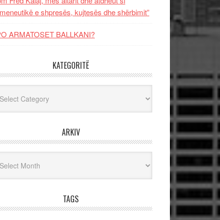
m Fred Kalaj, mes altarit dhe atdheut si
meneutikë e shpresës, kujtesës dhe shërbimit”
PO ARMATOSET BALLKANI?
KATEGORITË
egoritë
ARKIV
iv
TAGS