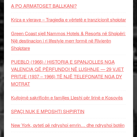
A PO ARMATOSET BALLKANI?
Kriza e vlerave – Tragjedia e vërtetë e tranzicionit shqiptar
Green Coast sjell Nammos Hotels & Resorts në Shqipëri:
Një destinacion i ri lifestyle merr formë në Rivierën
Shqiptare
PUEBLO (1966) / HISTORIA E SPANJOLLES NGA
VALENCIA QË PËRFUNDOI NË LUSHNJE — 29 VJET
PRITJE (1937 – 1966) TË NJË TELEFONATE NGA DY
MOTRAT
Kujtojmë sakrificën e familjes Lleshi për lirinë e Kosovës
SPAÇI NUK E MPOSHTI SHPIRTIN
New York, qyteti që ndryshoi emrin… dhe ndryshoi botën