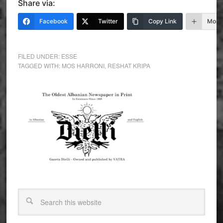
Share via:
Facebook
Twitter
Copy Link
More
FILED UNDER:
ESSE
TAGGED WITH:
MOS HARRONI
,
RESHAT KRIPA