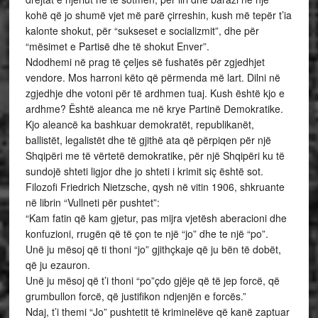
kohë që jo shumë vjet më parë çirreshin, kush më tepër t’ia
kalonte shokut, për “sukseset e socializmit”, dhe për
“mësimet e Partisë dhe të shokut Enver”.
Ndodhemi në prag të çeljes së fushatës për zgjedhjet
vendore. Mos harroni këto që përmenda më lart. Dilni në
zgjedhje dhe votoni për të ardhmen tuaj. Kush është kjo e
ardhme? Është aleanca me në krye Partinë Demokratike.
Kjo aleancë ka bashkuar demokratët, republikanët,
ballistët, legalistët dhe të gjithë ata që përpiqen për një
Shqipëri me të vërtetë demokratike, për një Shqipëri ku të
sundojë shteti ligjor dhe jo shteti i krimit siç është sot.
Filozofi Friedrich Nietzsche, qysh në vitin 1906, shkruante
në librin “Vullneti për pushtet”:
“Kam fatin që kam gjetur, pas mijra vjetësh aberacioni dhe
konfuzioni, rrugën që të çon te një “jo” dhe te një “po”.
Unë ju mësoj që ti thoni “jo” gjithçkaje që ju bën të dobët,
që ju ezauron.
Unë ju mësoj që t’i thoni “po”çdo gjëje që të jep forcë, që
grumbullon forcë, që justifikon ndjenjën e forcës.”
Ndaj, t’i themi “Jo” pushtetit të kriminelëve që kanë zaptuar