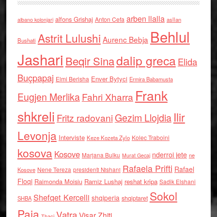
arben llalla
alfons Grishaj
Anton Cefa
asllan
albano kolonjari
Behlul
Astrit Lulushi
Aurenc Bebja
Bushati
Jashari
dalip greca
Beqir Sina
Elida
Buçpapaj
Enver Bytyci
Elmi Berisha
Ermira Babamusta
Frank
Eugjen Merlika
Fahri Xharra
shkreli
Ilir
Gezim Llojdia
Fritz radovani
Levonja
Interviste
Kolec Traboini
Keze Kozeta Zylo
kosova
Kosove
nderroi jete
Marjana Bulku
ne
Murat Gecaj
Rafaela Prifti
Rafael
Nene Tereza
Kosove
presidenti Nishani
Floqi
Raimonda Moisiu
Ramiz Lushaj
reshat kripa
Sadik Elshani
Sokol
Shefqet Kercelli
shqiperia
shqiptaret
SHBA
Paja
Vatra
Visar Zhiti
Thaci