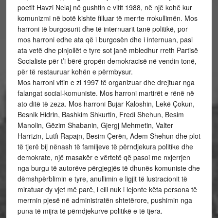
poetit Havzi Nelaj në gushtin e vitit 1988, në një kohë kur
komunizmi në botë kishte filluar të merrte rrokullimën. Mos
harroni të burgosurit dhe të internuarit tanë politikë, por
mos harroni edhe ata që i burgosën dhe i internuan, pasi
ata vetë dhe pinjollët e tyre sot janë mbledhur rreth Partisë
Socialiste për t’i bërë gropën demokracisë në vendin tonë,
për të restauruar kohën e përmbysur.
Mos harroni vitin e zi 1997 të organizuar dhe drejtuar nga
falangat social-komuniste. Mos harroni martirët e rënë në
ato ditë të zeza. Mos harroni Bujar Kaloshin, Lekë Çokun,
Besnik Hidrin, Bashkim Shkurtin, Fredi Shehun, Besim
Manolin, Gëzim Shabanin, Gjergj Mehmetin, Valter
Harrizin, Lutfi Rapajn, Besim Çerën, Adem Shehun dhe plot
të tjerë bij nënash të familjeve të përndjekura politike dhe
demokrate, një masakër e vërtetë që pasoi me nxjerrjen
nga burgu të autorëve përgjegjës të dhunës komuniste dhe
dëmshpërblimin e tyre, anullimin e ligjit të lustracionit të
miratuar dy vjet më parë, i cili nuk i lejonte këta persona të
merrnin pjesë në administratën shtetërore, pushimin nga
puna të mijra të përndjekurve politikë e të tjera.