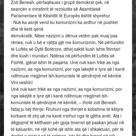
Zoti Benesh, përfaqësues i grupit demokrat çek, në
seancën e miratimit të rezolutës së Asamblesë
Parlamentare të Këshillit të Europës është shprehur
: Nuk ka asnjë vend ku komunizmi ka ardhur në pushtet
dhe të ketë qenë
demokratik. Nëse nazizmi u dënua vetëm pak muaj pas
rënies, nuk u bë e njëjta gjë me komunizmin. Në përfundim
të Luftës së Dytë Botërore, dihej saktë kush ishte fitimtari
dhe kush i munduri. Ndërsa në përfundim të Luftës së
Ftohtë, gjërat ishin të paqarta. Unë nuk kam frikë as nga
nazizmi, as nga komunizmi, por nga lakejtë e tyre që i kanë
ndihmuar rregjimet ish-komuniste të qëndrojnë në këmbë.
Vini veshin!
Unë nuk kam frikë as nga nazizmi, as nga komunizmi, por
nga lakejtë e tyre që i kanë ndihmuar rregjimet ish-
komuniste të qëndrojnë në këmbë, – thotë zoti Benesh.
Ndaj ju bëj thirrje: Rruhuni nga thirrjet e kobshme të këtyre
korbave të zinj që na kanë rrethur nga të gjitha anët. Ata i
dëgjojmë të këlthasin për gjoja tmerret që paskan jetuar në
të kaluarën, në një kohë që ishin ata që i shkaktuan, për të
drejtat e njeriut në të sotmen, për liri dhe barazi në një