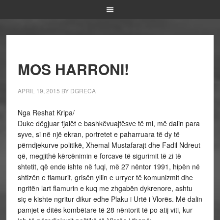
MOS HARRONI!
APRIL 19, 2015
BY
DGRECA
Nga Reshat Kripa/
Duke dëgjuar fjalët e bashkëvuajtësve të mi, më dalin para
syve, si në një ekran, portretet e paharruara të dy të
përndjekurve politikë, Xhemal Mustafarajt dhe Fadil Ndreut
që, megjithë kërcënimin e forcave të sigurimit të zi të
shtetit, që ende ishte në fuqi, më 27 nëntor 1991, hipën në
shtizën e flamurit, grisën yllin e urryer të komunizmit dhe
ngritën lart flamurin e kuq me zhgabën dykrenore, ashtu
siç e kishte ngritur dikur edhe Plaku i Urtë i Vlorës. Më dalin
pamjet e ditës kombëtare të 28 nëntorit të po atij viti, kur