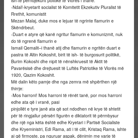
ish-të përndjekurit politikë të Vlorës i thanë:
-Ndal!-kryetarit socialist të Komitetit Ekzekutiv Pluralist të
Rrethit, komunistit
Mezan Malaj, duke mos e lejuar të ngrinte flamurin e
Skëndrbeut.
-Duart e atyre që kanë ngritur flamurin e komunizmit, nuk
do të ngrenë flamurin e
Ismail Qemalit–i thanë atij dhe flamurin e ngritën duart e
pastra të Altin Kokoshit, birit të ish- të burgosurit politikë,
Burim Kokoshi dhe nipit të nënshkruesit të Aktit të
Pavarësisë dhe drejtuesit të Luftës Patriotike të Vlorës më
1920, Qazim Kokoshit.
Më dalin këto pamje dhe nga zemra më shpërthen një
thirrje:
-Mos harroni! Mos harroni të rënët tanë, por mos harroni
edhe ata që i vranë, pasi
pinjollët e tyre janë ata që sot ndodhen në krye të shtetit
për të ringjallur përsëri figurën e diktatorit të përmbysur
dhe një nga këta është edhe Kryetari i Partisë Socialiste
dhe Kryeministri, Edi Rama, ati i të cilit, Kristaq Rama, ishte
ai që firmoste, pa nguruar aspak, dënimin me varje të