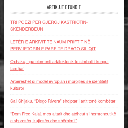
ARTIKUJT E FUNDIT
TRI POEZI PËR GJERGJ KASTRIOTIN-
SKËNDERBEUN
LETËR E ARKIVIT TE NAUM PRIFTIT NË
PERVJETORIN E PARE TE DRAGO SILIQIT
Oxhaku, nga elementi arkitektonik te simboli i trungut
familjar
Arbëreshët si model evropian i mbrojtjes së identitetit
kulturor
Sali Shijaku, “Diego Rivera” shqiptar i artit tonë kombëtar
“Dom Fred Kalaj, mes altarit dhe atdheut si hermeneutikë
e shpresës, kujtesës dhe shërbimit”