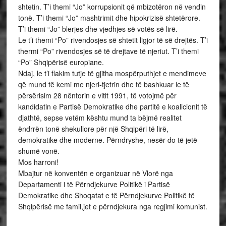
shtetin. T’i themi “Jo” korrupsionit që mbizotëron në vendin
tonë. T’i themi “Jo” mashtrimit dhe hipokrizisë shtetërore.
T’i themi “Jo” blerjes dhe vjedhjes së votës së lirë.
Le t’i themi “Po” rivendosjes së shtetit ligjor të së drejtës. T’i
thermi “Po” rivendosjes së të drejtave të njeriut. T’i themi
“Po” Shqipërisë europiane.
Ndaj, le t’i flakim tutje të gjitha mospërputhjet e mendimeve
që mund të kemi me njeri-tjetrin dhe të bashkuar le të
përsërisim 28 nëntorin e vitit 1991, të votojmë për
kandidatin e Partisë Demokratike dhe partitë e koalicionit të
djathtë, sepse vetëm kështu mund ta bëjmë realitet
ëndrrën tonë shekullore për një Shqipëri të lirë,
demokratike dhe moderne. Përndryshe, nesër do të jetë
shumë vonë.
Mos harroni!
Mbajtur në konventën e organizuar në Vlorë nga
Departamenti i të Përndjekurve Politikë i Partisë
Demokratike dhe Shoqatat e të Përndjekurve Politikë të
Shqipërisë me famil,jet e përndjekura nga regjimi komunist.