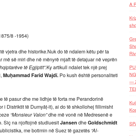
A 
Kri
shq
/8 -1954)
Gre
Shq
ë vjetra dhe historike.Nuk do të ndalem këtu për ta
Riv
ar më së miri dhe në mënyrë mjaft të detajuar në veprën
hqiptarëve të Egjiptit”.
Ky artikull ndalet tek një prej
PU
NG
i,
Muḥammad Farīd Wajdī.
Po kush është personaliteti
— 
TE
ilje të pasur dhe me lidhje të forta me Perandorinë
Kuj
 Distriktit të Dumyāṭ-it), ai do të shkollohej fillimisht
Ko
nceze
“Monsieur Valon”
dhe më vonë në Medresenë e
. Siç na njoftojnë studiuesit
Jansen
dhe
Goldschmidt
SP
hte publicistika, me botimin në Suez të gazetës
“Al-