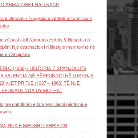
PO ARMATOSET BALLKANI?
za e vlerave – Tragjedia e vërtetë e tranzicionit
iptar
en Coast sjell Nammos Hotels & Resorts në
ipëri: Një destinacion i ri lifestyle merr formë në
ierën Shqiptare
EBLO (1966) / HISTORIA E SPANJOLLES
A VALENCIA QË PËRFUNDOI NË LUSHNJE
29 VJET PRITJE (1937 – 1966) TË NJË
LEFONATE NGA DY MOTRAT
tojmë sakrificën e familjes Lleshi për lirinë e
sovës
AÇI NUK E MPOSHTI SHPIRTIN