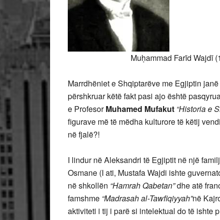
Muḥammad Farīd Wajdī (1875
Marrdhëniet e Shqiptarëve me Egjiptin janë t
përshkruar këtë fakt pasi ajo është pasqyru
e Profesor
Muhamed Mufakut
“Historia e S
figurave më të mëdha kulturore të këtij vend
në fjalë?!
I lindur në Aleksandri të Egjiptit në një fam
Osmane (I ati, Mustafa Wajdi ishte guvernator i
në shkollën
“Hamrah Qabetan”
dhe atë fra
famshme
“Madrasah al-Tawfiqiyyah”
në Kajro
aktiviteti i tij i parë si intelektual do të is