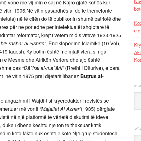
New
më vonë me vijimin e saj në Kajro gjatë kohës kur
bot
në vitin 1906.Në vitin pasardhës ai do të themelonte
tetuta) në të cilën do të publikonin shumë patriotë dhe
Kod
eres për ne por edhe për intelektualët shqiptarë të
e g
ndimtar reformator, krejt i vetëm midis viteve 1923-1925
ʿ ʿas̲h̲ar al-ʿis̲h̲rīn”
, Enciklopedinë Islamike (10 Vol),
Kry
8419 faqesh. Ky botim është me mjaft vlera si nga
Aka
jen e Mesme dhe Afrikën Veriore dhe ajo është
Ko
sishme pas
“Dāʾirat al-maʿārif”
(Rrethi i Diturive), e para
 në vitin 1875 prej dijetarit libanez
Buṭrus al-
Kat
e angazhimi i Wajdi-t si kryeredaktor i revistës së
 emërtuar më vonë
“Majallat Al Azhar”
(1935) përgjatë
stë në një platformë të vërtetë diskutimi të ideve
e, duke i dhënë kështu një ton të theksuar kritik,
ndim këto fakte nuk është e kotë.Një grup studentësh
Ark