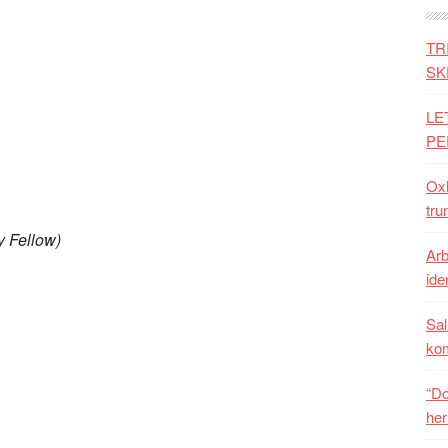
TR
SK
LE
PE
Oxh
tru
y Fellow)
Arb
iden
Sal
ko
“Do
her