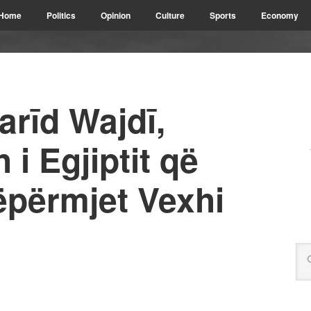
Home
Politics
Opinion
Culture
Sports
Economy
rīd Wajdī,
 i Egjiptit që
nëpërmjet Vexhi