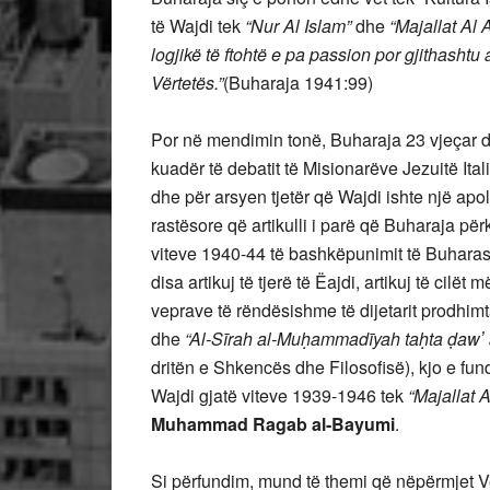
të Wajdi tek
“Nur Al Islam”
dhe
“Majallat Al 
logjikë të ftohtë e pa passion por gjithashtu 
Vërtetës.”
(Buharaja 1941:99)
Por në mendimin tonë, Buharaja 23 vjeçar do
kuadër të debatit të Misionarëve Jezuitë Ita
dhe për arsyen tjetër që Wajdi ishte një apol
rastësore që artikulli i parë që Buharaja pë
viteve 1940-44 të bashkëpunimit të Buharasë
disa artikuj të tjerë të Ëajdi, artikuj të cil
veprave të rëndësishme të dijetarit prodhimt
dhe
“Al-Sīrah al-Muḥammadīyah taḥta ḍawʼ a
dritën e Shkencës dhe Filosofisë), kjo e fun
Wajdi gjatë viteve 1939-1946 tek
“Majallat 
Muhammad Ragab al-Bayumi
.
Si përfundim, mund të themi që nëpërmjet V