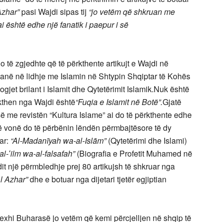
Azhar”
pasi Wajdi sipas tij
“jo vetëm që shkruan me
ai është edhe një fanatik i paepur i së
 të zgjedhte që të përkthente artikujt e Wajdi në
lianë në lidhje me Islamin në Shtypin Shqiptar të Kohës
ogjet brilant i Islamit dhe Qytetërimit Islamik.Nuk është
rkthen nga Wajdi është
“Fuqia e Islamit në Botë”.
Gjatë
 me revistën “Kultura Islame” ai do të përkthente edhe
ët më vonë do të përbënin lëndën përmbajtësore të dy
ar:
“Al-Madanīyah wa-al-Islām”
(Qytetërimi dhe Islami)
l-ʻilm wa-al-falsafah”
(Biografia e Profetit Muhamed në
dit një përmbledhje prej 80 artikujsh të shkruar nga
Al Azhar”
dhe e botuar nga dijetari tjetër egjiptian
exhi Buharasë jo vetëm që kemi përcjelljen në shqip të