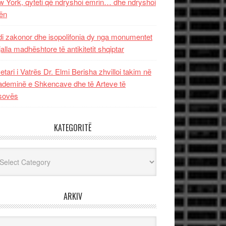
 York, qyteti që ndryshoi emrin… dhe ndryshoi
ën
i zakonor dhe isopolifonia dy nga monumentet
jalla madhështore të antikitetit shqiptar
etari i Vatrës Dr. Elmi Berisha zhvilloi takim në
deminë e Shkencave dhe të Arteve të
sovës
KATEGORITË
egoritë
ARKIV
iv