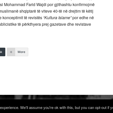
it si Mohammad Farid Wajdi por gjithashtu konfirmojmë
uslimanë shqiptarë të viteve 40-të në drejtim të këtij
e konceptimit të revistës
“Kultura Islame”
por edhe në
blicistike të përkthyera prej gazetave dhe revistave
nk
More
xperience. We'll assume you're ok with this, but you can opt-out if 
Log in