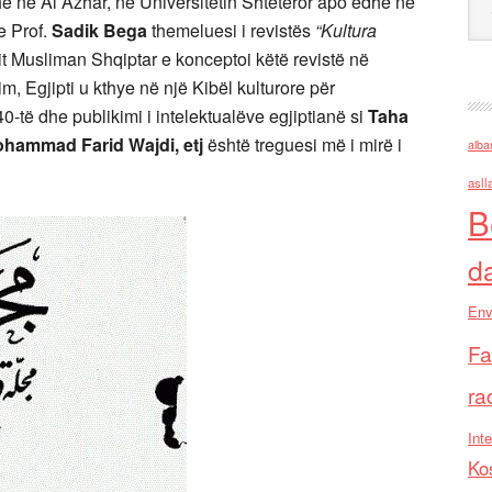
he në Al Azhar, në Universitetin Shtetëror apo edhe në
e Prof.
Sadik Bega
themeluesi i revistës
“Kultura
tit Musliman Shqiptar e konceptoi këtë revistë në
m, Egjipti u kthye në një Kibël kulturore për
0-të dhe publikimi i intelektualëve egjiptianë si
Taha
hammad Farid Wajdi, etj
është treguesi më i mirë i
alba
asll
B
d
Env
Fa
ra
Inte
Ko