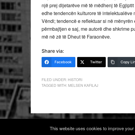
një prej dijetarëve më të mëdhenj të Egjipt
edhe tendencën kulturore të intelektualëve m
Vëndi; tendencë e reflektuar si në mënyrën 
përmbajtjen e saj, me autorë dhe shkrime pu
më në zë të Dheut të Faraonëve.
Share via:
Facebook
Twitter
Copy Li
FILED UNDER:
HISTORI
TAGGED WITH:
MELSEN KAFILAJ
This website uses cookies to improve your e