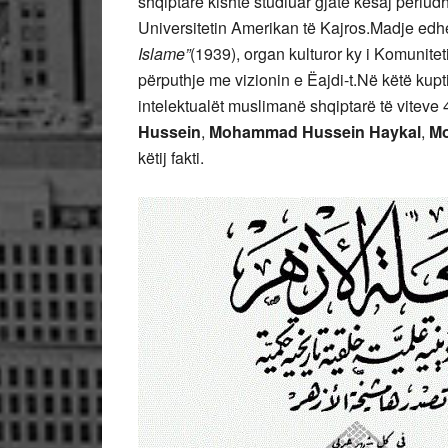
shqiptarë kishte studiuar gjatë kësaj periud
Universitetin Amerikan të Kajros.Madje edh
Islame”
(1939), organ kulturor ky i Komunite
përputhje me vizionin e Ëajdi-t.Në këtë kupti
intelektualët muslimanë shqiptarë të viteve 4
Hussein
,
Mohammad Hussein Haykal
,
Mo
këtij fakti.