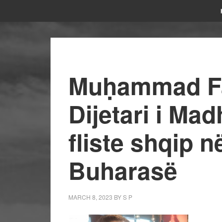
Muḥammad Fa
Dijetari i Madh
fliste shqip 
Buharasë
MARCH 8, 2023
BY
S P