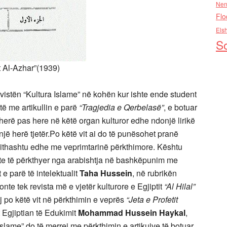
Nen
Flo
Els
So
Azhar”(1939)
istën “Kultura Islame” në kohën kur ishte ende student
të me artikullin e parë
“Tragjedia e Qerbelasë”
, e botuar
 herë pas here në këtë organ kulturor edhe ndonjë lirikë
 një herë tjetër.Po këtë vit ai do të punësohet pranë
gjithashtu edhe me veprimtarinë përkthimore. Kështu
llte të përkthyer nga arabishtja në bashkëpunim me
 e parë të intelektualit
Taha Hussein
, në rubrikën
tonte tek revista më e vjetër kulturore e Egjiptit
“Al Hilal”
po këtë vit në përkthimin e veprës
“Jeta e Profetit
t Egjiptian të Edukimit
Mohammad Hussein Haykal
,
slame” do të merrej me përkthimin e artikujve të botuar