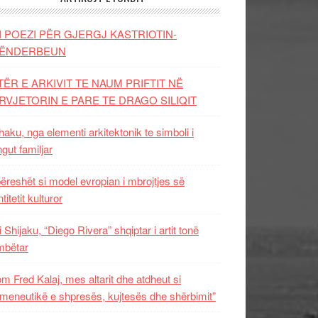
I POEZI PËR GJERGJ KASTRIOTIN-
ËNDERBEUN
TËR E ARKIVIT TE NAUM PRIFTIT NË
RVJETORIN E PARE TE DRAGO SILIQIT
aku, nga elementi arkitektonik te simboli i
ngut familjar
ëreshët si model evropian i mbrojtjes së
titetit kulturor
i Shijaku, “Diego Rivera” shqiptar i artit tonë
mbëtar
m Fred Kalaj, mes altarit dhe atdheut si
meneutikë e shpresës, kujtesës dhe shërbimit”