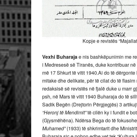
Kopje e revistës “Majallat Al-
Vexhi Buharaja
e nis bashkëpunimin me rev
i Medresesë së Tiranës, duke kontribuar në 
më 17 Shkurt të vitit 1940.Ai do të dërgonte
mitake dhe delikate, për të cilat do të flasim
redaksisë së revistës në fjalë duke u marr 
psh, në Mars të vitit 1940 Buharaja do të si
Sadik Begën (Drejtorin Përgjegjës) 3 artikujt
“Heronj të Mendimit”
të cilën ky i fundit e bo
(Gjysmëhëna). Ndërsa Bega do të fokusohej 
Muhamed”
(1933) të shkrimtarit dhe Ministri
Buharaja siç e pohon edhe vet tek “Kultura I