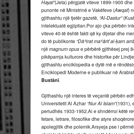
Hayat”
(Jeta) përgjatë viteve 1899-1900 dhe 
punonte në Ministrinë e Vakëfeve (
Awqaf
) 
gjithashtu një tjetër gazetë,
“Al-Dastur”
(Kush
intelektualë egjiptian.Por ajo çka përbën int
viteve 40-të është fakti që ky dijetar dhe me
do të publikonte
“Dāʾirat maʿārif al-ḳarn arrābi
një
magnum opus
e përbërë gjithësej prej 
pikëpamja kulturore dhe historike për Lind
gjithashtu enciklopedia e dytë më e rëndë
Enciklopedi Moderne e publikuar në Arabisht
Bustānī
.
Gjithashtu një interes të veçantë përbën edh
Universitetit Al Azhar
“Nur Al Islam”
(1931),
periudhës 1933-1952.Ai e shndërroi këtë revi
fetare, letrare, filosofike dhe atyre shoqëror
apolegjitik dhe polemik.Arsyeja pse i përmë