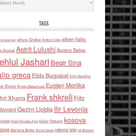
TAGS
arben llalla
alfons Grishaj
Anton Cefa
no kolonjari
Astrit Lulushi
Aurenc Bebja
an Bushati
ehlul Jashari
Beqir Sina
alip greca
Elida Buçpapaj
Elmi Berisha
Eugjen Merlika
er Bytyci
Ermira Babamusta
Frank shkreli
hri Xharra
Fritz
Ilir Levonja
Gezim Llojdia
dovani
kosova
rviste
Kolec Traboini
Keze Kozeta Zylo
sove
nderroi jete
Marjana Bulku
ne Kosove
Murat Gecaj