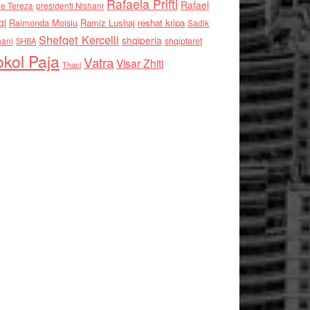
Rafaela Prifti
Rafael
e Tereza
presidenti Nishani
qi
Raimonda Moisiu
Ramiz Lushaj
reshat kripa
Sadik
Shefqet Kercelli
shqiperia
hani
shqiptaret
SHBA
kol Paja
Vatra
Visar Zhiti
Thaci