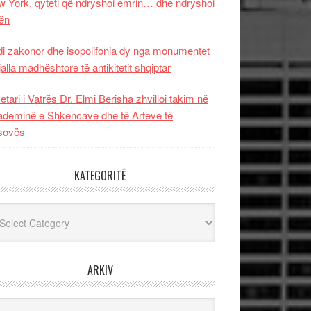
 York, qyteti që ndryshoi emrin… dhe ndryshoi
ën
i zakonor dhe isopolifonia dy nga monumentet
jalla madhështore të antikitetit shqiptar
etari i Vatrës Dr. Elmi Berisha zhvilloi takim në
deminë e Shkencave dhe të Arteve të
sovës
KATEGORITË
egoritë
ARKIV
iv