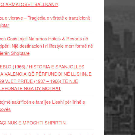
PO ARMATOSET BALLKANI?
za e vlerave – Tragjedia e vërtetë e tranzicionit
iptar
en Coast sjell Nammos Hotels & Resorts në
ipëri: Një destinacion i ri lifestyle merr formë në
ierën Shqiptare
EBLO (1966) / HISTORIA E SPANJOLLES
A VALENCIA QË PËRFUNDOI NË LUSHNJE
29 VJET PRITJE (1937 – 1966) TË NJË
LEFONATE NGA DY MOTRAT
tojmë sakrificën e familjes Lleshi për lirinë e
sovës
AÇI NUK E MPOSHTI SHPIRTIN