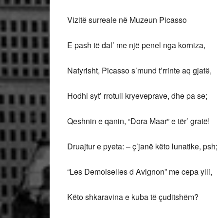
Vizitë surreale në Muzeun Picasso
E pash të dal’ me një penel nga korniza,
Natyrisht, Picasso s’mund t’rrinte aq gjatë,
Hodhi syt’ rrotull kryeveprave, dhe pa se;
Qeshnin e qanin, “Dora Maar” e tër’ gratë!
Druajtur e pyeta: – ç’janë këto lunatike, psh;
“Les Demoiselles d Avignon” me cepa ylli,
Këto shkaravina e kuba të çuditshëm?