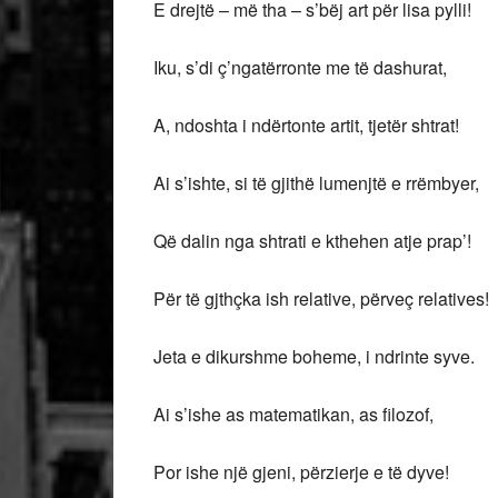
E drejtë – më tha – s’bëj art për lisa pylli!
Iku, s’di ç’ngatërronte me të dashurat,
A, ndoshta i ndërtonte artit, tjetër shtrat!
Ai s’ishte, si të gjithë lumenjtë e rrëmbyer,
Që dalin nga shtrati e kthehen atje prap’!
Për të gjthçka ish relative, përveç relatives!
Jeta e dikurshme boheme, i ndrinte syve.
Ai s’ishe as matematikan, as filozof,
Por ishe një gjeni, përzierje e të dyve!