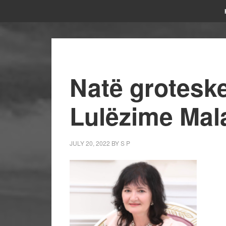
Natë groteske
Lulëzime Mal
JULY 20, 2022
BY
S P