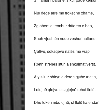
Si flamur i bardhë, sikur paqe kërkon.
Një degë arre më troket në xhame,
Zgjohem e trembur dritaren e hap,
Shoh vjeshtën nudo veshur nallane,
Çative, sokaqeve natës me vrap!
Rreth strehës stuhia shkulmat vërtit,
Aty sikur shfryn e derdh gjithë inatin,
Lotojnë qiejve e s’gjejnë rehat fletët,
Dhe tokën mbulojnë, si fletë kalendari!