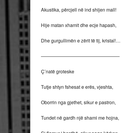
Akustika, përcjell në ind shijen mall!
Hije matan xhamit dhe ecje hapash,
Dhe gurgullimën e zërit të tij, kristal!…
————————————————–
Ç’natë groteske
Tutje shtyn fshesat e erës, vjeshta,
Oborrin nga gjethet, sikur e pastron,
Tundet në gardh një shami me hojna,