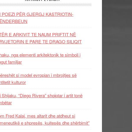
I POEZI PËR GJERGJ KASTRIOTIN-
ËNDERBEUN
TËR E ARKIVIT TE NAUM PRIFTIT NË
RVJETORIN E PARE TE DRAGO SILIQIT
aku, nga elementi arkitektonik te simboli i
ngut familjar
ëreshët si model evropian i mbrojtjes së
titetit kulturor
i Shijaku, “Diego Rivera” shqiptar i artit tonë
mbëtar
m Fred Kalaj, mes altarit dhe atdheut si
meneutikë e shpresës, kujtesës dhe shërbimit”