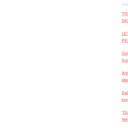
TR
SK
LE
PE
Oxh
tru
Arb
iden
Sal
ko
“Do
her