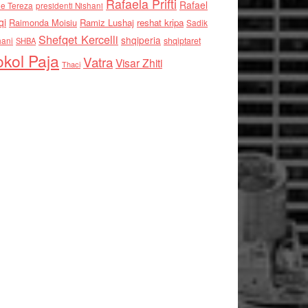
Rafaela Prifti
Rafael
e Tereza
presidenti Nishani
qi
Raimonda Moisiu
Ramiz Lushaj
reshat kripa
Sadik
Shefqet Kercelli
shqiperia
hani
shqiptaret
SHBA
kol Paja
Vatra
Visar Zhiti
Thaci