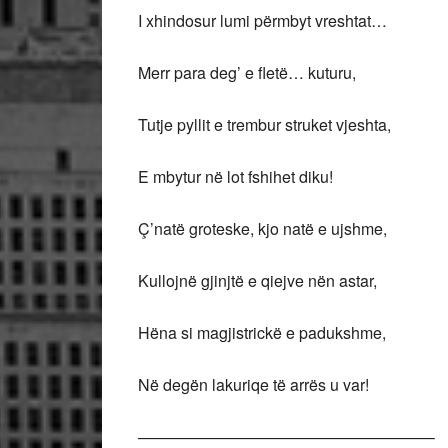
I xhindosur lumi përmbyt vreshtat…
Merr para deg’ e fletë… kuturu,
Tutje pyllit e trembur struket vjeshta,
E mbytur në lot fshihet diku!
Ç’natë groteske, kjo natë e ujshme,
Kullojnë gjinjtë e qiejve nën astar,
Hëna si magjistrickë e padukshme,
Në degën lakuriqe të arrës u var!
——————————————————–