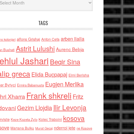
TAGS
arben llalla
alfons Grishaj
Anton Cefa
no kolonjari
Astrit Lulushi
Aurenc Bebja
an Bushati
ehlul Jashari
Beqir Sina
alip greca
Elida Buçpapaj
Elmi Berisha
Eugjen Merlika
er Bytyci
Ermira Babamusta
Frank shkreli
hri Xharra
Fritz
Ilir Levonja
Gezim Llojdia
dovani
kosova
rviste
Kolec Traboini
Keze Kozeta Zylo
sove
nderroi jete
Marjana Bulku
ne Kosove
Murat Gecaj