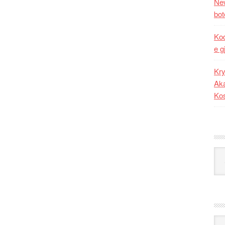
New
bot
Kod
e g
Kry
Aka
Ko
Kat
Ark