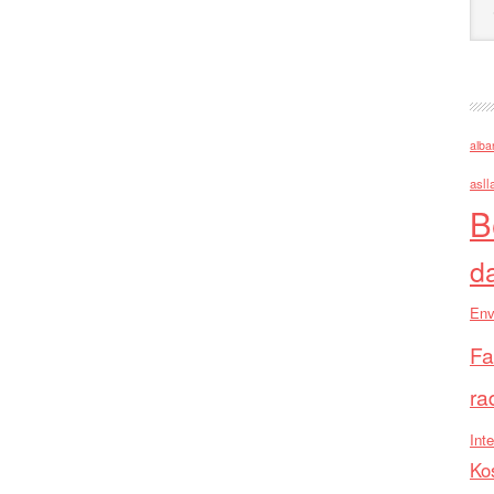
alba
asll
B
d
Env
Fa
ra
Inte
Ko