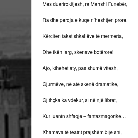
Mes duartrokitjesh, ra Marrshi Funebër,
Ra dhe perdja e kuqe n’heshtjen prore.
Kërcitën takat shkallëve të mermerta,
Dhe ikën larg, skenave botërore!
Ajo, kthehet aty, pas shumë vitesh,
Gjurmëve, në atë skenë dramatike,
Gjithçka ka vdekur, si në një libret,
Kur luanin shfaqje – fantazmagorike…
Xhamava të teatrit prajshëm bije shi,