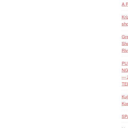
A 
Kri
shq
Gre
Shq
Riv
PU
NG
— 
TE
Kuj
Ko
SP