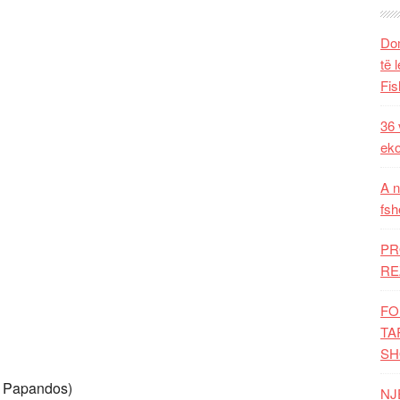
Dom
të 
Fis
36 
eko
A n
fsh
PR
RE
FO
TA
SH
i Papandos)
NJ