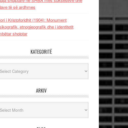
uaja shqiptare në SHBA mes sukseseve dhe
dave të së ardhmes
lori i Kristoforidhit (1904): Monument
sikografik, etnogjeografik dhe i identitetit
bëtar shqiptar
KATEGORITË
egoritë
ARKIV
iv