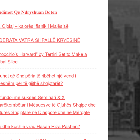
𝐝𝐢𝐦𝐞𝐭 𝐐𝐞̈ 𝐍𝐝𝐫𝐲𝐬𝐡𝐮𝐚𝐧 𝐁𝐨𝐭𝐞̈𝐧
 Gjolaj – kalorësi fisnik i Malësisë
DERATA VATRA SHPALLË KRYESINË
nocchio’s Harvard” by Tertini Set to Make a
bal Slice
uhet që Shqipëria të ribëhet një vend i
ueshëm për të gjithë shqiptarët?
fundoi me sukses Seminari XIX
rëkombëtar i Mësuesve të Gjuhës Shqipe dhe
turës Shqiptare në Diasporë dhe në Mërgatë
 dhe kush e vrau Hasan Riza Pashën?