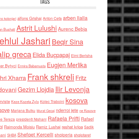
TAGS
arben llalla
alfons Grishaj
Anton Cefa
no kolonjari
Astrit Lulushi
Aurenc Bebja
an Bushati
ehlul Jashari
Beqir Sina
alip greca
Elida Buçpapaj
Elmi Berisha
Eugjen Merlika
er Bytyci
Ermira Babamusta
Frank shkreli
hri Xharra
Fritz
Ilir Levonja
Gezim Llojdia
dovani
kosova
rviste
Kolec Traboini
Keze Kozeta Zylo
sove
nderroi jete
Marjana Bulku
ne Kosove
Murat Gecaj
Rafaela Prifti
Rafael
e Tereza
presidenti Nishani
qi
Raimonda Moisiu
Ramiz Lushaj
reshat kripa
Sadik
Shefqet Kercelli
shqiperia
hani
shqiptaret
SHBA