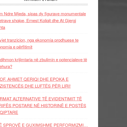
 Ndre Mjeda, sipas dy figurave monumentale
letrave shqipe, Ernest Koliqit dhe At Gjergj
hta
vjet tranzicion, nga ekonomia prodhuese te
nomia e përfitimit
dihmon krijimtaria në zbulimin e potencialeve të
ehura?
OF. AHMET QERIQI DHE EPOKA E
ZISTENCЁS DHE LUFTЁS PЁR LIRI!
RMAT ALTERNATIVE TË EVIDENTIMIT TË
RIFËS POSTARE NË HISTORINË E POSTËS
QIPTARE
Ë SPROVË E GUXIMSHME PERFORMIZMI…