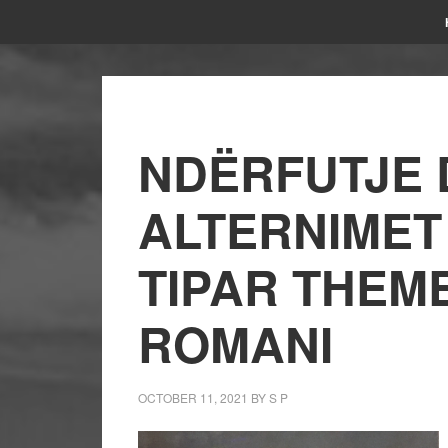
NDËRFUTJE 
ALTERNIMET
TIPAR THEME
ROMANI
OCTOBER 11, 2021
BY
S P