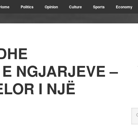
Home
Politics
Opinion
Culture
Sports
Economy
DHE
 E NGJARJEVE –
LOR I NJË