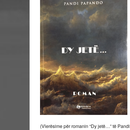
(Vlerësime për romanin “Dy jetë…” të Pand