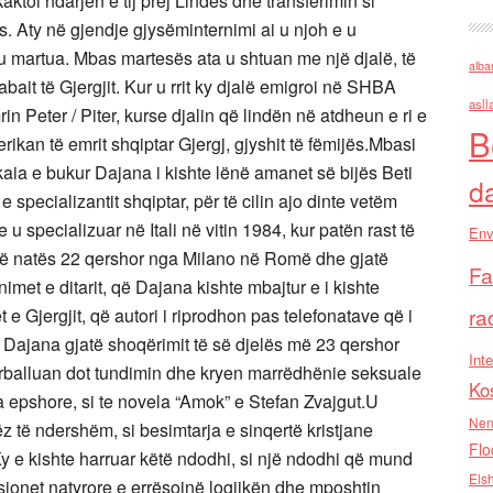
alba
asll
B
d
Env
Fa
ra
Inte
Ko
Nen
Flo
Els