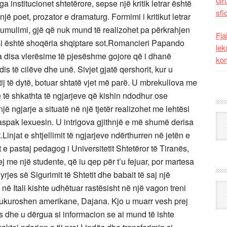
Gr
sfi
Fja
lek
kom
Kat
Ark