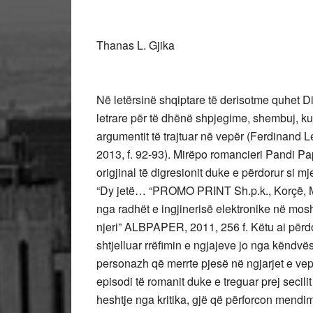
Thanas L. Gjika
Në letërsinë shqiptare të derisotme quhet Digresion -hapja e një paranteze në rrjedhën e një vepre letrare për të dhënë shpjegime, shembuj, kujtime, meditime dhe episode që sqarojnë disa hollësi të argumentit të trajtuar në vepër (Ferdinand Leka “Fjalor i termave të letërsisë” INFBOTUES Tiranë 2013, f. 92-93). Mirëpo romancieri Pandi Papando në romanin e ri ka eksperimentuar një përdorim origjinal të digresionit duke e përdorur si mjet artistik për krijimin e subjektit të romanit të tij të dytë “Dy jetë… “PROMO PRINT Sh.p.k., Korçë, Maj 2014, 224 faqe.Pandi Papando erdhi si romancier nga radhët e ingjinerisë elektronike në moshë pjekurie dhe na befasoi me romanin e parë “Një njeri” ALBPAPER, 2011, 256 f. Këtu ai përdori një mënyre të re të ndërtimit të subjektit duke e shtjelluar rrëfimin e ngjajeve jo nga këndvështrimi i autorit, por nga këndvështrimi i secilit personazh që merrte pjesë në ngjarjet e veprës. Për herë të parë ky autor solli rrëfimin e çdo episodi të romanit duke e treguar prej secilit personazh që merrte pjesë në të. Ky roman kaloi në heshtje nga kritika, gjë që përforcon mendimin se në Shqipëri nuk ka kritikë letrare shkencore. Kritika letrare shkencore kërkon investime nga institucionet shtetërore, sepse një kritik letrar është vështirë të dalë spontanisht si mund të dalë një poet, prozator e dramaturg. Formimi i kritikut letrar kërkon disa vite studimi, specializimi dhe akumulimi, gjë që nuk mund të realizohet pa përkrahjen financiare të shtetit në një shoqëri të varfër si është shoqëria shqiptare sot.Romancieri Papando nuk u fye nga heshtja e kritikës, u kënaq nga disa vlerësime të pjesëshme gojore që i dhanë shokët, ose e-mail që i shkruan disa miq, midis të cilëve dhe unë. Sivjet gjatë qershorit, kur u takuam në Korçë më dhuroi këtë romanin e tij të dytë, botuar shtatë vjet më parë. U mbrekullova me rrjedhshmërinë e rrëfimit përmes ndërfutjeve të shkathta të ngjarjeve që kishin ndodhur ose ndodhnin në kohë të ndryshme. Kalimi nga një ngjarje a situatë në një tjetër realizohet me lehtësi pa asnjë paralajmërim dhe pa e ngatërruar aspak lexuesin. U intrigova gjithnjë e më shumë derisa e mbarova së lexuari pa e lëshuar nga duart.Linjat e shtjellimit të ngjarjeve ndërthurren në jetën e Gjergji Linotopit -heroit të veprës. Ky student e pastaj pedagog i Universitetit Shtetëror të Tiranës, gjatë vitit të parë si pedagog pati rast të njihej me një studente, që iu qep për t’u fejuar, por martesa midis tyre nuk u realizua, për shkak të ndërhyrjes së Sigurimit të Shtetit dhe babait të saj një komunist karierist.Gjergji, gjatë specializimit në Itali kishte udhëtuar rastësisht në një vagon treni nga Milanua në Romë, ku ishte njohur me bukuroshen amerikane, Dajana. Kjo u muarr vesh prej sigurimsit të Ambasadës shqiptare të Romës dhe u dërgua si informacion se ai mund të ishte rekrutuar prej agjenturës amerikane. Kjo shkaktoi ndarjen e tij prej Lindës dhe transferimin si mësues në një fshat të thellë malor të Korçës. Aty në gjendje gjysëminternimi ai u njoh e u dashurua me mësuesen Diana, me të cilën u martua. Mbas martesës ata u shtuan me një djalë, të cilin e quajtën Petro për respekt të gjyshit, babait të Gjergjit. Kur u rrit ky djalë emigroi në SHBA bashkë me nusen e tij. Në SHBA ai mori emrin Peter / Piter, kurse djalin që lindën në atdheun e ri e quajtën Xhorxh (George), sipas variantit amerikan të emrit shqiptar Gjergj, gjyshit të fëmijës.Mbasi jeta ka rrjedhur deri këtu mësojmë se amerikaia e bukur Dajana i kishte lënë amanet së bijës Beti të sqaronte dyshimin e vet se mos ishte bijë e specializantit shqiptar, për të cilin ajo dinte vetëm emrin e mbiemrin dhe se ai kishte qenë duke u specializuar në Itali në vitin 1984, kur patën rast të udhëtonin së bashku në një vagon treni gjatë natës 22 qershor nga Milano në Romë dhe gjatë paradites së 23 qershorit në Romë.Nga shënimet e ditarit, që Dajana kishte mbajtur e i kishte dhënë së bijës për t’i lexuar dhe nga kujtimet e Gjergjit, që autori i riprodhon pas telefonatave që i bëri Beti; marrim vesh se ky dhe amerikania Dajana gjatë shoqërimit të së djelës më 23 qershor përjetuan një aventurë erotike. Ata nuk e përballuan dot tundimin dhe kryen marrëdhënie seksuale në një hotel si të dehur nga ndjenja të zjarrta epshore, si te novela “Amok” e Stefan Zvajgut.U ndanë si fajtorë të penduar. Të dy ishin njerëz të ndershëm, si besimtarja e sinqertë kristjane Dajana edhe fizikanti i ndreshëm shqiptar. Ky e kishte harruar këtë