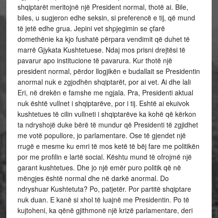
shqiptarët meritojnë një President normal, thotë ai. Bile,
biles, u sugjeron edhe seksin, si preferencë e tij, që mund
të jetë edhe grua. Jepini vet shpjegimin se çfarë
domethënie ka kjo fushatë përpara vendimit që duhet të
marrë Gjykata Kushtetuese. Ndaj mos prisni drejtësi të
pavarur apo institucione të pavarura. Kur thotë një
president normal, përdor llogjikën e budallait se Presidentin
anormal nuk e zgjodhën shqiptarët, por ai vet. Ai dhe lali
Eri, në drekën e famshe me ngjala. Pra, Presidenti aktual
nuk është vullnet i shqiptarëve, por i tij. Eshtë ai ekuivok
kushtetues të cilin vullneti i shqiptarëve ka kohë që kërkon
ta ndryshojë duke bërë të mundur që Presidenti të zgjidhet
me votë popullore, jo parlamentare. Ose të gjendet një
rrugë e mesme ku emri të mos ketë të bëj fare me politikën
por me profilin e lartë social. Kështu mund të ofrojmë një
garant kushtetues. Dhe jo një emër puro politik që në
mëngjes është normal dhe në darkë anormal. Do
ndryshuar Kushtetuta? Po, patjetër. Por partitë shqiptare
nuk duan. E kanë si xhol të luajnë me Presidentin. Po të
kujtoheni, ka qënë gjithmonë një krizë parlamentare, deri