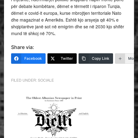
për debate kombëtare, dëmet e tërmetit i riparon Turqia,
dëmet e covid-it europa, kurse mbrojtjen territoriale Nato
dhe magazinat e Amerikës. Eshtë kjo arsyeja që 40% e
shqiptarëve janë sot në emigrim dhe se në 2030 kjo shifër
mund të shkoj në 70%.
Share via:
Facebook
Twitter
Copy Link
More
FILED UNDER:
SOCIALE