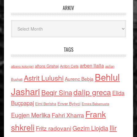
ARKIV
Arkiv
TAGS
arben llalla
alfons Grishaj
Anton Cefa
asllan
albano kolonjari
Behlul
Astrit Lulushi
Aurenc Bebja
Bushati
Jashari
dalip greca
Beqir Sina
Elida
Buçpapaj
Enver Bytyci
Elmi Berisha
Ermira Babamusta
Frank
Eugjen Merlika
Fahri Xharra
shkreli
Ilir
Gezim Llojdia
Fritz radovani