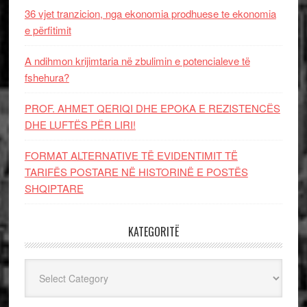
36 vjet tranzicion, nga ekonomia prodhuese te ekonomia
e përfitimit
A ndihmon krijimtaria në zbulimin e potencialeve të
fshehura?
PROF. AHMET QERIQI DHE EPOKA E REZISTENCЁS
DHE LUFTЁS PЁR LIRI!
FORMAT ALTERNATIVE TË EVIDENTIMIT TË
TARIFËS POSTARE NË HISTORINË E POSTËS
SHQIPTARE
KATEGORITË
Kategoritë