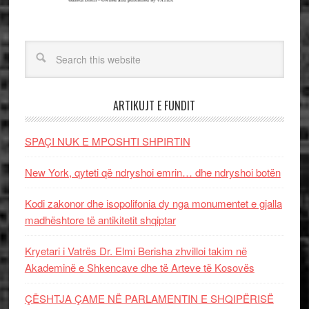
ARTIKUJT E FUNDIT
SPAÇI NUK E MPOSHTI SHPIRTIN
New York, qyteti që ndryshoi emrin… dhe ndryshoi botën
Kodi zakonor dhe isopolifonia dy nga monumentet e gjalla
madhështore të antikitetit shqiptar
Kryetari i Vatrës Dr. Elmi Berisha zhvilloi takim në
Akademinë e Shkencave dhe të Arteve të Kosovës
ÇËSHTJA ÇAME NË PARLAMENTIN E SHQIPËRISË