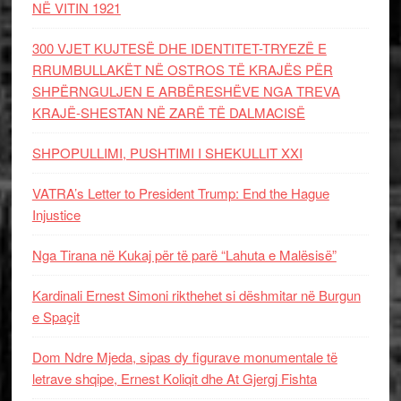
NË VITIN 1921
300 VJET KUJTESË DHE IDENTITET-TRYEZË E
RRUMBULLAKËT NË OSTROS TË KRAJËS PËR
SHPËRNGULJEN E ARBËRESHËVE NGA TREVA
KRAJË-SHESTAN NË ZARË TË DALMACISË
SHPOPULLIMI, PUSHTIMI I SHEKULLIT XXI
VATRA’s Letter to President Trump: End the Hague
Injustice
Nga Tirana në Kukaj për të parë “Lahuta e Malësisë”
Kardinali Ernest Simoni rikthehet si dëshmitar në Burgun
e Spaçit
Dom Ndre Mjeda, sipas dy figurave monumentale të
letrave shqipe, Ernest Koliqit dhe At Gjergj Fishta