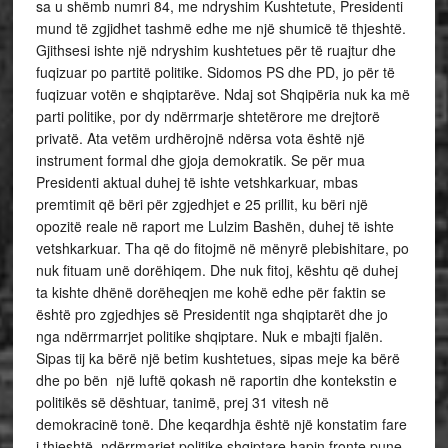
sa u shëmb numri 84, me ndryshim Kushtetute, Presidenti
mund të zgjidhet tashmë edhe me një shumicë të thjeshtë.
Gjithsesi ishte një ndryshim kushtetues për të ruajtur dhe
fuqizuar po partitë politike. Sidomos PS dhe PD, jo për të
fuqizuar votën e shqiptarëve. Ndaj sot Shqipëria nuk ka më
parti politike, por dy ndërrmarje shtetërore me drejtorë
privatë. Ata vetëm urdhërojnë ndërsa vota është një
instrument formal dhe gjoja demokratik. Se për mua
Presidenti aktual duhej të ishte vetshkarkuar, mbas
premtimit që bëri për zgjedhjet e 25 prillit, ku bëri një
opozitë reale në raport me Lulzim Bashën, duhej të ishte
vetshkarkuar. Tha që do fitojmë në mënyrë plebishitare, po
nuk fituam unë dorëhiqem. Dhe nuk fitoj, kështu që duhej
ta kishte dhënë dorëheqjen me kohë edhe për faktin se
është pro zgjedhjes së Presidentit nga shqiptarët dhe jo
nga ndërrmarrjet politike shqiptare. Nuk e mbajti fjalën.
Sipas tij ka bërë një betim kushtetues, sipas meje ka bërë
dhe po bën një luftë qokash në raportin dhe kontekstin e
politikës së dështuar, tanimë, prej 31 vitesh në
demokracinë tonë. Dhe keqardhja është një konstatim fare
i thjeshtë, ndërrmarjet politike shqiptare hapin fronte pune