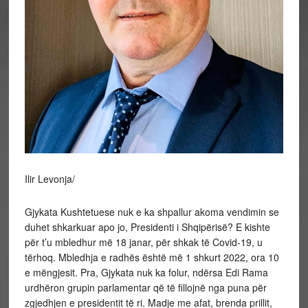
Ilir Levonja/
Gjykata Kushtetuese nuk e ka shpallur akoma vendimin se
duhet shkarkuar apo jo, Presidenti i Shqipërisë? E kishte
për t’u mbledhur më 18 janar, për shkak të Covid-19, u
tërhoq. Mbledhja e radhës është më 1 shkurt 2022, ora 10
e mëngjesit. Pra, Gjykata nuk ka folur, ndërsa Edi Rama
urdhëron grupin parlamentar që të fillojnë nga puna për
zgjedhjen e presidentit të ri. Madje me afat, brenda prillit,