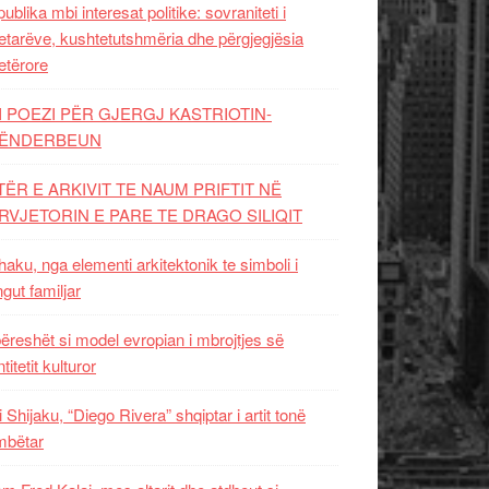
ublika mbi interesat politike: sovraniteti i
etarëve, kushtetutshmëria dhe përgjegjësia
etërore
I POEZI PËR GJERGJ KASTRIOTIN-
ËNDERBEUN
TËR E ARKIVIT TE NAUM PRIFTIT NË
RVJETORIN E PARE TE DRAGO SILIQIT
aku, nga elementi arkitektonik te simboli i
ngut familjar
ëreshët si model evropian i mbrojtjes së
titetit kulturor
i Shijaku, “Diego Rivera” shqiptar i artit tonë
mbëtar