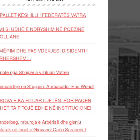
PALLET KËSHILLI I FEDERATËS VATRA
MI SI UDHË E NDRYSHIM NË POEZINË
OLLIANE
MËRIM DHE PAS VDEKJES! DISIDENTI I
ËRHERSHËM…
riotë nga Shqipëria vizituan Vatrën
ëseardhje në Shqipëri, Ambasador Eric Wendt
SOVA E KA FITUAR LUFTËN, POR PAQEN
HET TA FITOJË EDHE NË INSTITUCIONE!
nderbeg, mburoja e Arbërisë dhe gjeniu
tarak në faqet e Giovanni Carlo Saraceni-t