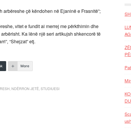
sh arbëreshe çë këndohen në Ejaninë e Frasnitë”;
SH
eshe, vitet e fundit ai merrej me përkthimin dhe
LU
 arbërisht. Ka lënë një seri artikujsh shkencorë të
AG
i”, “Shejzat” etj.
ZË
P
nk
More
Pat
Mir
ËRESH
,
NDËRRON JETË
,
STUDIUESI
KO
DU
Sca
ush