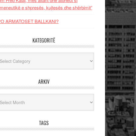
m Fred Kalaj, mes altarit dhe atdheut si
meneutikë e shpresës, kujtesës dhe shërbimit”
PO ARMATOSET BALLKANI?
KATEGORITË
egoritë
ARKIV
iv
TAGS