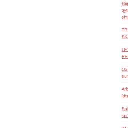
Rep
qyt
sht
TR
SK
LE
PE
Oxh
tru
Arb
iden
Sal
ko