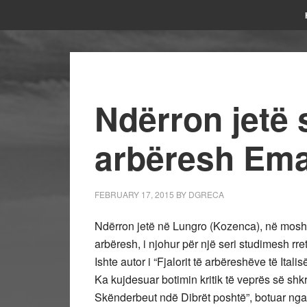
Ndërron jetë 
arbëresh Ema
FEBRUARY 17, 2015
BY
DGRECA
Ndërron jetë në Lungro (Kozenca), në mosh
arbëresh, i njohur për një seri studimesh rre
Ishte autor i “Fjalorit të arbëreshëve të Italisë
Ka kujdesuar botimin kritik të veprës së shkr
Skënderbeut ndë Dibrët poshtë”, botuar nga I