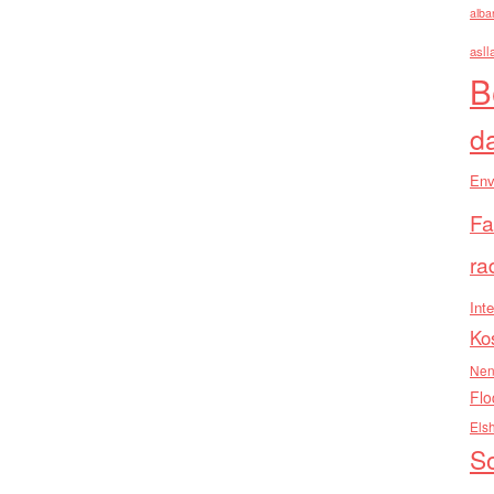
alba
asll
B
d
Env
Fa
ra
Inte
Ko
Nen
Flo
Els
So