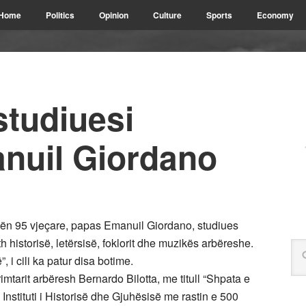
Home
Politics
Opinion
Culture
Sports
Economy
studiuesi
nuil Giordano
ën 95 vjeçare, papas Emanuil Giordano, studiues
th historisë, letërsisë, foklorit dhe muzikës arbëreshe.
”, i cili ka patur disa botime.
imtarit arbëresh Bernardo Bilotta, me titull “Shpata e
nstituti i Historisë dhe Gjuhësisë me rastin e 500