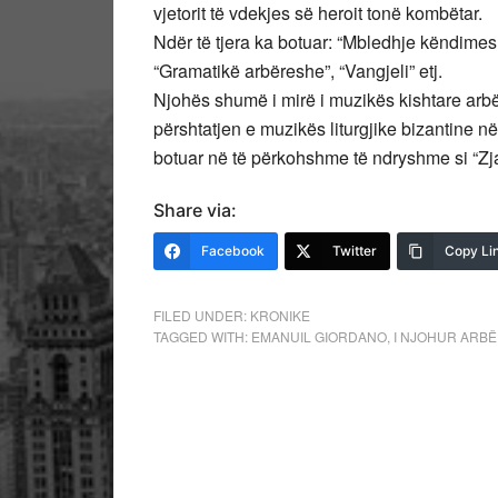
vjetorit të vdekjes së heroit tonë kombëtar.
Ndër të tjera ka botuar: “Mbledhje këndime
“Gramatikë arbëreshe”, “Vangjeli” etj.
Njohës shumë i mirë i muzikës kishtare arbër
përshtatjen e muzikës liturgjike bizantine në
botuar në të përkohshme të ndryshme si “Zjarr
Share via:
Facebook
Twitter
Copy Li
FILED UNDER:
KRONIKE
TAGGED WITH:
EMANUIL GIORDANO
,
I NJOHUR ARB