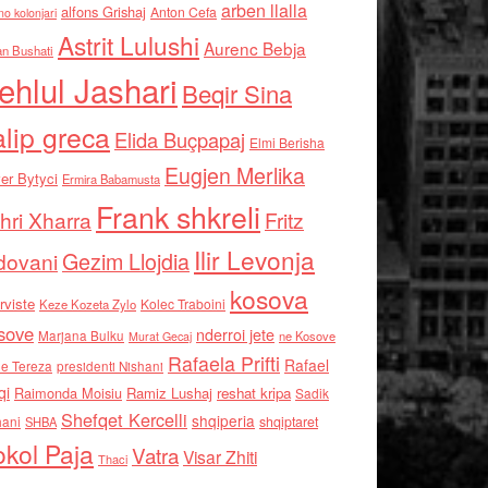
arben llalla
alfons Grishaj
Anton Cefa
no kolonjari
Astrit Lulushi
Aurenc Bebja
an Bushati
ehlul Jashari
Beqir Sina
alip greca
Elida Buçpapaj
Elmi Berisha
Eugjen Merlika
er Bytyci
Ermira Babamusta
Frank shkreli
hri Xharra
Fritz
Ilir Levonja
Gezim Llojdia
dovani
kosova
rviste
Kolec Traboini
Keze Kozeta Zylo
sove
nderroi jete
Marjana Bulku
ne Kosove
Murat Gecaj
Rafaela Prifti
Rafael
e Tereza
presidenti Nishani
qi
Raimonda Moisiu
Ramiz Lushaj
reshat kripa
Sadik
Shefqet Kercelli
shqiperia
hani
shqiptaret
SHBA
kol Paja
Vatra
Visar Zhiti
Thaci