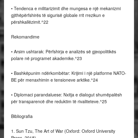
• Tendenca e militarizimit dhe mungesa e një mekanizmi
gjithëpërfshirës të sigurisë globale rrit rrezikun e
përshkallëzimit.^22
Rekomandime
• Arsim ushtarak: Përfshirja e analizës së gjeopolitikës
polare në programet akademike.^23
• Bashkëpunim ndërkombëtar: Krijimi i një platforme NATO-
BE për menaxhimin e tensioneve arktike.^24
• Diplomaci parandaluese: Nxitja e dialogut shumëpalësh
për transparencë dhe reduktim të rivaliteteve.^25
Bibliografia
1. Sun Tzu, The Art of War (Oxford: Oxford University
Press, 2018).