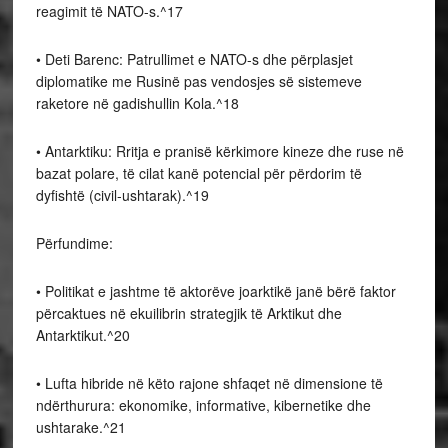
reagimit të NATO-s.^17
• Deti Barenc: Patrullimet e NATO-s dhe përplasjet
diplomatike me Rusinë pas vendosjes së sistemeve
raketore në gadishullin Kola.^18
• Antarktiku: Rritja e pranisë kërkimore kineze dhe ruse në
bazat polare, të cilat kanë potencial për përdorim të
dyfishtë (civil-ushtarak).^19
Përfundime:
• Politikat e jashtme të aktorëve joarktikë janë bërë faktor
përcaktues në ekuilibrin strategjik të Arktikut dhe
Antarktikut.^20
• Lufta hibride në këto rajone shfaqet në dimensione të
ndërthurura: ekonomike, informative, kibernetike dhe
ushtarake.^21