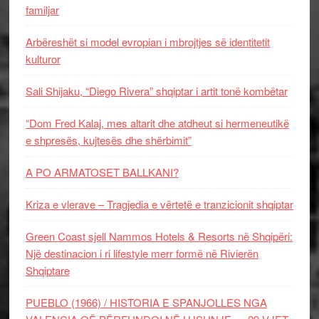
familjar
Arbëreshët si model evropian i mbrojtjes së identitetit
kulturor
Sali Shijaku, “Diego Rivera” shqiptar i artit tonë kombëtar
“Dom Fred Kalaj, mes altarit dhe atdheut si hermeneutikë
e shpresës, kujtesës dhe shërbimit”
A PO ARMATOSET BALLKANI?
Kriza e vlerave – Tragjedia e vërtetë e tranzicionit shqiptar
Green Coast sjell Nammos Hotels & Resorts në Shqipëri:
Një destinacion i ri lifestyle merr formë në Rivierën
Shqiptare
PUEBLO (1966) / HISTORIA E SPANJOLLES NGA