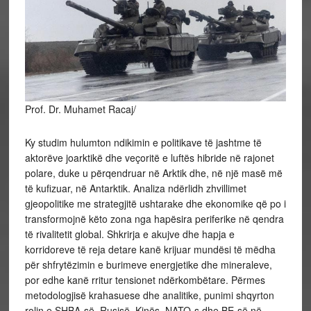
Prof. Dr. Muhamet Racaj/
Ky studim hulumton ndikimin e politikave të jashtme të
aktorëve joarktikë dhe veçoritë e luftës hibride në rajonet
polare, duke u përqendruar në Arktik dhe, në një masë më
të kufizuar, në Antarktik. Analiza ndërlidh zhvillimet
gjeopolitike me strategjitë ushtarake dhe ekonomike që po i
transformojnë këto zona nga hapësira periferike në qendra
të rivalitetit global. Shkrirja e akujve dhe hapja e
korridoreve të reja detare kanë krijuar mundësi të mëdha
për shfrytëzimin e burimeve energjetike dhe mineraleve,
por edhe kanë rritur tensionet ndërkombëtare. Përmes
metodologjisë krahasuese dhe analitike, punimi shqyrton
rolin e SHBA-së, Rusisë, Kinës, NATO-s dhe BE-së në