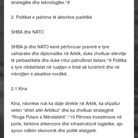
strategjike dhe teknologjike.^8
2. Politikat e jashtme të aktorëve joarktikë
SHBA dhe NATO
SHBA-ja dhe NATO kanë përforcuar praninë e tyre
ushtarake dhe diplomatike në Arktik, duke zhvilluar stërvitje
të përbashkëta dhe duke rritur patrullimet detare.^9 Politika
e tyre mbështetet në ruajtjen e lirisë së lundrimit dhe në
mbrojtjen e aleatëve nordikë.
2.1.Kina
Kina, ndonëse nuk ka dalje direkte në Arktik, ka shpallur
veten “shtet afër-Arktikut” dhe ka zhvilluar strategjinë
“Rruga Polare e Mëndafshit”.^10 Përmes investimeve në
porte, kërkime shkencore dhe infrastrukturë logjistike, ajo
synon ndikim ekonomik dhe politik afatgjatë.