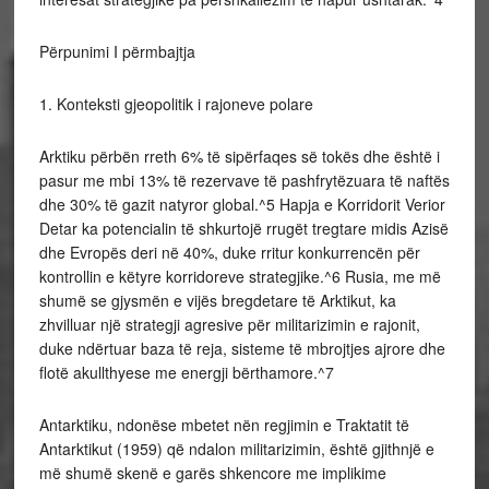
Përpunimi I përmbajtja
1. Konteksti gjeopolitik i rajoneve polare
Arktiku përbën rreth 6% të sipërfaqes së tokës dhe është i
pasur me mbi 13% të rezervave të pashfrytëzuara të naftës
dhe 30% të gazit natyror global.^5 Hapja e Korridorit Verior
Detar ka potencialin të shkurtojë rrugët tregtare midis Azisë
dhe Evropës deri në 40%, duke rritur konkurrencën për
kontrollin e këtyre korridoreve strategjike.^6 Rusia, me më
shumë se gjysmën e vijës bregdetare të Arktikut, ka
zhvilluar një strategji agresive për militarizimin e rajonit,
duke ndërtuar baza të reja, sisteme të mbrojtjes ajrore dhe
flotë akullthyese me energji bërthamore.^7
Antarktiku, ndonëse mbetet nën regjimin e Traktatit të
Antarktikut (1959) që ndalon militarizimin, është gjithnjë e
më shumë skenë e garës shkencore me implikime