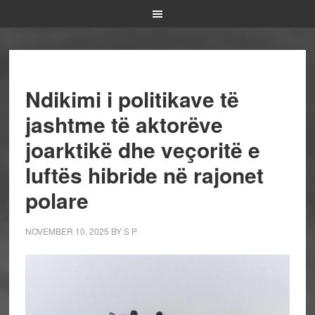
Ndikimi i politikave të
jashtme të aktorëve
joarktikë dhe veçoritë e
luftës hibride në rajonet
polare
NOVEMBER 10, 2025
BY
S P