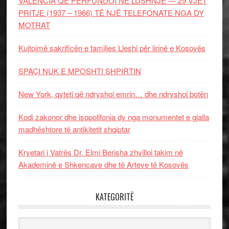
VALENCIA QË PËRFUNDOI NË LUSHNJE — 29 VJET
PRITJE (1937 – 1966) TË NJË TELEFONATE NGA DY
MOTRAT
Kujtojmë sakrificën e familjes Lleshi për lirinë e Kosovës
SPAÇI NUK E MPOSHTI SHPIRTIN
New York, qyteti që ndryshoi emrin… dhe ndryshoi botën
Kodi zakonor dhe isopolifonia dy nga monumentet e gjalla
madhështore të antikitetit shqiptar
Kryetari i Vatrës Dr. Elmi Berisha zhvilloi takim në
Akademinë e Shkencave dhe të Arteve të Kosovës
KATEGORITË
Kategoritë