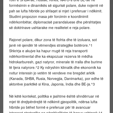
formësimin e dinamikës së sigurisë polare, duke nxjerrë në
pah se lufta hibride po shfaqet si mjet i preferuar i ndikimit.
Studimi propozon masa për forcimin e koordinimit
ndërkombëtar, diplomacisë parandaluese dhe përshtatjes
së doktrinave ushtarake me realitetet e reja polare.
Rajonet polare, dikur zona të ftohta dhe të izoluara, sot
janë në qendër të vëmendjes strategjike botërore.^1
Shkrirja e akujve ka hapur rrugë të reja transporti
ndërkontinental dhe ka ekspozuar rezerva të mëdha
hidrokarburesh, gazi natyror, minerale të rralla dhe burime
të tjera natyrore.^2 Ky ndryshim klimatik dhe ekonomik ka
nxitur interesin jo vetëm të vendeve me bregdet arktik
(Kanada, SHBA, Rusia, Norvegjia, Danimarka), por edhe të
aktorëve joarktikë si Kina, Japonia, India dhe BE-ja.^3
Në këtë kontekst, politika e jashtme është shndërruar në
mjet të drejtpërdrejtë të ndikimit gjeopolitik, ndërsa lufta
hibride po bëhet formë e preferuar për të avancuar
interesat strategjike pa përshkallëzim të hapur ushtarak.^4