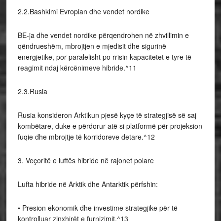
2.2.Bashkimi Evropian dhe vendet nordike
BE-ja dhe vendet nordike përqendrohen në zhvillimin e
qëndrueshëm, mbrojtjen e mjedisit dhe sigurinë
energjetike, por paralelisht po rrisin kapacitetet e tyre të
reagimit ndaj kërcënimeve hibride.^11
2.3.Rusia
Rusia konsideron Arktikun pjesë kyçe të strategjisë së saj
kombëtare, duke e përdorur atë si platformë për projeksion
fuqie dhe mbrojtje të korridoreve detare.^12
3. Veçoritë e luftës hibride në rajonet polare
Lufta hibride në Arktik dhe Antarktik përfshin:
• Presion ekonomik dhe investime strategjike për të
kontrolluar zinxhirët e furnizimit.^13