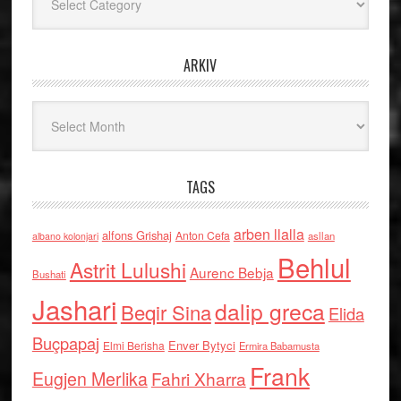
ARKIV
Arkiv
TAGS
arben llalla
alfons Grishaj
Anton Cefa
asllan
albano kolonjari
Behlul
Astrit Lulushi
Aurenc Bebja
Bushati
Jashari
dalip greca
Beqir Sina
Elida
Buçpapaj
Enver Bytyci
Elmi Berisha
Ermira Babamusta
Frank
Eugjen Merlika
Fahri Xharra