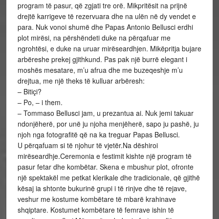
program të pasur, që zgjati tre orë. Mikpritësit na prijnë
drejtë karrigeve të rezervuara dhe na ulën në dy vendet e
para. Nuk vonoi shumë dhe Papas Antonio Bellusci erdhi
plot mirësi, na përshëndeti duke na përqafuar me
ngrohtësi, e duke na uruar mirëseardhjen. Mikëpritja bujare
arbëreshe prekej gjithkund. Pas pak një burrë elegant i
moshës mesatare, m’u afrua dhe me buzeqeshje m’u
drejtua, me një theks të kulluar arbëresh:
– Bitiçi?
– Po, – i them.
– Tommaso Bellusci jam, u prezantua ai. Nuk jemi takuar
ndonjëherë, por unë ju njoha menjëherë, sapo ju pashë, ju
njoh nga fotografitë që na ka treguar Papas Bellusci.
U përqafuam si të njohur të vjetër.Na dëshiroi
mirëseardhje.Ceremonia e festimit kishte një program të
pasur fetar dhe kombëtar. Skena e mbushur plot, ofronte
një spektakël me petkat klerikale dhe tradicionale, që gjithë
kësaj ia shtonte bukurinë grupi i të rinjve dhe të rejave,
veshur me kostume kombëtare të mbarë krahinave
shqiptare. Kostumet kombëtare të femrave ishin të