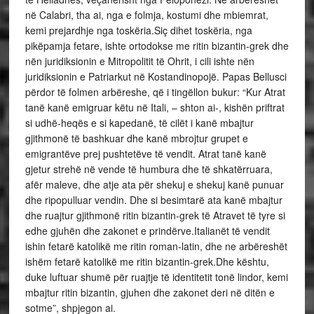
në Calabri, tha ai, nga e folmja, kostumi dhe mbiemrat,
kemi prejardhje nga toskëria.Siç dihet toskëria, nga
pikëpamja fetare, ishte ortodokse me ritin bizantin-grek dhe
nën juridiksionin e Mitropolitit të Ohrit, i cili ishte nën
juridiksionin e Patriarkut në Kostandinopojë. Papas Bellusci
përdor të folmen arbëreshe, që i tingëllon bukur: “Kur Atrat
tanë kanë emigruar këtu në Itali, – shton ai-, kishën priftrat
si udhë-heqës e si kapedanë, të cilët i kanë mbajtur
gjithmonë të bashkuar dhe kanë mbrojtur grupet e
emigrantëve prej pushtetëve të vendit. Atrat tanë kanë
gjetur strehë në vende të humbura dhe të shkatërruara,
afër maleve, dhe atje ata për shekuj e shekuj kanë punuar
dhe ripopulluar vendin. Dhe si besimtarë ata kanë mbajtur
dhe ruajtur gjithmonë ritin bizantin-grek të Atravet të tyre si
edhe gjuhën dhe zakonet e prindërve.Italianët të vendit
ishin fetarë katolikë me ritin roman-latin, dhe ne arbëreshët
ishëm fetarë katolikë me ritin bizantin-grek.Dhe kështu,
duke luftuar shumë për ruajtje të identitetit tonë lindor, kemi
mbajtur ritin bizantin, gjuhen dhe zakonet deri në ditën e
sotme”, shpjegon ai.