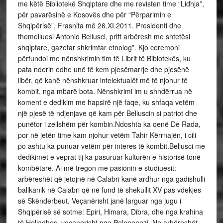
me këtë Bibliotekë Shqiptare dhe me revisten time “Lidhja”,
për pavarësinë e Kosovës dhe për “Përparimin e
Shqipërisë”, Frasnita më 26.XI.2011. Presidenti dhe
themelluesi Antonio Bellusci, prift arbëresh me shtetësi
shqiptare, gazetar shkrimtar etnolog”. Kjo ceremoni
përfundoi me nënshkrimin tim të Librit të Biblotekës, ku
pata nderin edhe unë të kem pjesëmarrje dhe pjesënë
libër, që kanë nënshkruar intelektualët më të njohur të
kombit, nga mbarë bota. Nënshkrimi im u shndërrua në
koment e dedikim me hapsirë një faqe, ku shfaqa vetëm
një pjesë të ndjenjave që kam për Belluscin si patriot dhe
punëtor i zellshëm për kombin.Ndoshta ka qenë De Rada,
por në jetën time kam njohur vetëm Tahir Kërrnajën, i cili
po ashtu ka punuar vetëm për interes të kombit.Bellusci me
dedikimet e veprat tij ka pasuruar kulturën e historisë tonë
kombëtare. Ai më tregon me pasionin e studiuesit:
arbëreshët që jetojnë në Calabri kanë ardhur nga gadishulli
ballkanik në Calabri që në fund të shekullit XV pas vdekjes
së Skënderbeut. Veçanërisht janë larguar nga jugu i
Shqipërisë së sotme: Epiri, Himara, Dibra, dhe nga krahina
të Helladhes, veçanerisht nga Peloponezi. Ne arbëreshët