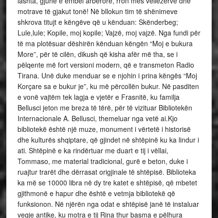
lashta, gjuhë e ëmbël arbërore, rron mes vëllezërve dhe
motrave të gjakut tonë! Në bllokun tim të shënimeve
shkrova titujt e këngëve që u kënduan: Skënderbeg;
Lule,lule; Kopile, moj kopile; Vajzë, moj vajzë. Nga fundi për
të ma plotësuar dëshirën kënduan këngën “Moj e bukura
More”, për të cilën, dikush që kisha afër më tha, se i
pëlqente më fort versioni modern, që e transmeton Radio
Tirana. Unë duke menduar se e njohin i prina këngës “Moj
Korçare sa e bukur je”, ku më përcollën bukur. Në pasditen
e vonë vajtëm tek lagja e vjetër e Frasnitë, ku familja
Bellusci jeton me breza të tërë, për të vizituar Bibliotekën
Internacionale A. Bellusci, themeluar nga vetë ai.Kjo
bibliotekë është një muze, monument i vërtetë i historisë
dhe kulturës shqiptare, që gjindet në shtëpinë ku ka lindur i
ati. Shtëpinë e ka rindërtuar me duart e tij i vëllai,
Tommaso, me material tradicional, gurë e beton, duke i
ruajtur trarët dhe dërrasat origjinale të shtëpisë. Biblioteka
ka më se 10000 libra në dy tre katet e shtëpisë, që mbetet
gjithmonë e hapur dhe është e vetmja bibliotekë që
funksionon. Në njërën nga odat e shtëpisë janë të instaluar
vegje antike, ku motra e tij Rina thur basma e pëlhura