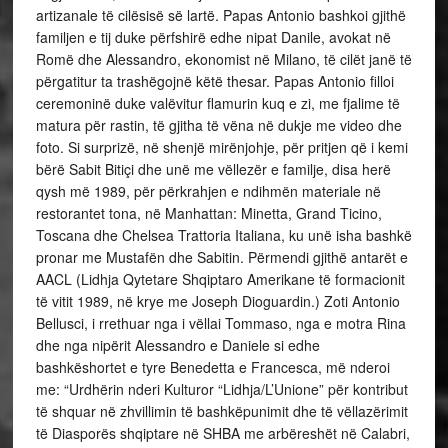
artizanale të cilësisë së lartë. Papas Antonio bashkoi gjithë
familjen e tij duke përfshirë edhe nipat Danile, avokat në
Romë dhe Alessandro, ekonomist në Milano, të cilët janë të
përgatitur ta trashëgojnë këtë thesar. Papas Antonio filloi
ceremoninë duke valëvitur flamurin kuq e zi, me fjalime të
matura për rastin, të gjitha të vëna në dukje me video dhe
foto. Si surprizë, në shenjë mirënjohje, për pritjen që i kemi
bërë Sabit Bitiçi dhe unë me vëllezër e familje, disa herë
qysh më 1989, për përkrahjen e ndihmën materiale në
restorantet tona, në Manhattan: Minetta, Grand Ticino,
Toscana dhe Chelsea Trattoria Italiana, ku unë isha bashkë
pronar me Mustafën dhe Sabitin. Përmendi gjithë antarët e
AACL (Lidhja Qytetare Shqiptaro Amerikane të formacionit
të vitit 1989, në krye me Joseph Dioguardin.) Zoti Antonio
Bellusci, i rrethuar nga i vëllai Tommaso, nga e motra Rina
dhe nga nipërit Alessandro e Daniele si edhe
bashkëshortet e tyre Benedetta e Francesca, më nderoi
me: “Urdhërin nderi Kulturor “Lidhja/L’Unione” për kontribut
të shquar në zhvillimin të bashkëpunimit dhe të vëllazërimit
të Diasporës shqiptare në SHBA me arbëreshët në Calabri,