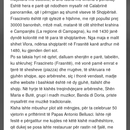
Eshtë hera e parë që ndodhem mysafir në Calabrinë
panoramike, që i përngjan aq shumë viseve të Shqipërisë.
Frascineto është një qytezë e hijshme, me një popullsi prej
30000 banorësh, rrëzë mali, matanë të cilit shtrihet krahina
e Campanjës (La regione di Campagna), ku më 1430 janë
dyndë kolonitë më të para të shqiptarëve. Nga maja e malit
shihet Vlora, ndërsa shqiptarët në Frasnitë kanë ardhur më
1480, ku gjenden deri sot.
Po sa taksia hyri në qytet, dalluam shenjën e parë, tabelën,
ku shkruhej: Frascineto (Frasnitë), më vonë pamë emrat e
tjerë të shesheve (piazza) dhe rrugëve, të shkruara në
gjuhën shqipe, apo arbëreshe, siç i thonë vendasit, madje
edhe website i bashkisë është në dy gjuhë, italisht dhe
shqip. Në hyrje të kishës treqindvjeçare arbëreshe, Shën
Maria e Butë, grupi i madh muzikor, Banda di Doria, priste
mysafirët me muzikë tradicionale.
Kisha ishte mbushur plot atë mëngjes, për ta celebruar 50
vjetorin e priftërimit të Papas Antonio Bellusci. Ishte një
festë e përgatitur me kujdes në këtë kishë madhështore,
që dukej se posa ishte restauruar për rastin në fjalë, me