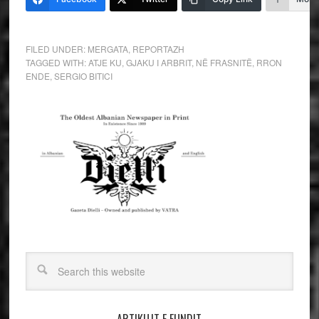
FILED UNDER:
MERGATA
,
REPORTAZH
TAGGED WITH:
ATJE KU
,
GJAKU I ARBRIT
,
NË FRASNITË
,
RRON
ENDE
,
SERGIO BITICI