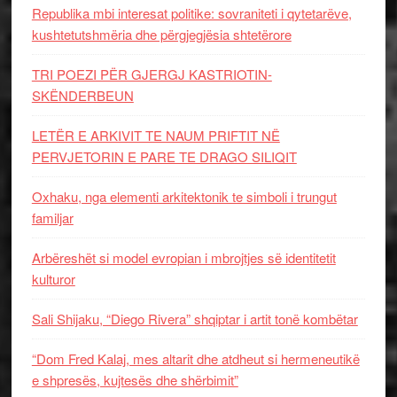
Republika mbi interesat politike: sovraniteti i qytetarëve,
kushtetutshmëria dhe përgjegjësia shtetërore
TRI POEZI PËR GJERGJ KASTRIOTIN-
SKËNDERBEUN
LETËR E ARKIVIT TE NAUM PRIFTIT NË
PERVJETORIN E PARE TE DRAGO SILIQIT
Oxhaku, nga elementi arkitektonik te simboli i trungut
familjar
Arbëreshët si model evropian i mbrojtjes së identitetit
kulturor
Sali Shijaku, “Diego Rivera” shqiptar i artit tonë kombëtar
“Dom Fred Kalaj, mes altarit dhe atdheut si hermeneutikë
e shpresës, kujtesës dhe shërbimit”