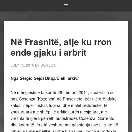
Në Frasnitë, atje ku rron
ende gjaku i arbrit
JULY 15, 2016
BY
DGRECA
Nga Sergio Sejdi Bitiçi/Dielli arkiv/
Në mëngjesin e bukur të 26 nëntorit 2011, shoferi na solli
nga Cosenza (Kozenca) në Frascineto, për një orë, duke
kaluar nëpër fushat, luginat dhe malet piktoreske, të
zbukuruara me shtëpi të arkitekturës mesjetare, me
vreshta të gjëra përreth autostradës Cosenza- Sorrento
dhe kodra të tëra të veshura me gështenja ose ullishte, të
mbjellura me estetikë, si dhe fusha me limona e portokaj.