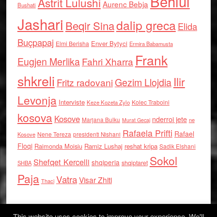
Behlul
Astrit Lulushi
Aurenc Bebja
Bushati
Jashari
dalip greca
Beqir Sina
Elida
Buçpapaj
Enver Bytyci
Elmi Berisha
Ermira Babamusta
Frank
Eugjen Merlika
Fahri Xharra
shkreli
Ilir
Gezim Llojdia
Fritz radovani
Levonja
Interviste
Kolec Traboini
Keze Kozeta Zylo
kosova
Kosove
nderroi jete
Marjana Bulku
ne
Murat Gecaj
Rafaela Prifti
Rafael
Nene Tereza
Kosove
presidenti Nishani
Floqi
Raimonda Moisiu
Ramiz Lushaj
reshat kripa
Sadik Elshani
Sokol
Shefqet Kercelli
shqiperia
shqiptaret
SHBA
Paja
Vatra
Visar Zhiti
Thaci
This website uses cookies to improve your experience. We'll