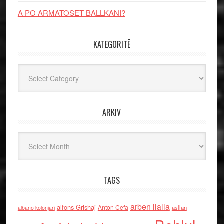
A PO ARMATOSET BALLKANI?
KATEGORITË
Kategoritë
ARKIV
Arkiv
TAGS
arben llalla
alfons Grishaj
Anton Cefa
asllan
albano kolonjari