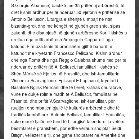
S.Giorgio Albanese) bashkë me 35 priftërinj arbëreshë, të
cilët kishin ardhur për të nderuar 50-vjetorin e priftërisë së
Antonio Belluscin. Liturgjia e shenjtë u mbajt në ritin
bizantin-grek dhe me këngët në gjuhën greqishte, sipas
zakonit, dhe disa pjesë në gjuhën arbëreshe.Kori i kishës u
drejtua nga prifti arbëresh Arcangelo Capparelli nga
katundi Firmoza.Ishin të pranishëm gjithë banorët e
katundit me kryetarin Francesco Pellicano. Kishin ardhur
dhe nga Roma dhe nga Reggio Calabria shumë miq për të
nderuar dy priftërinjtë A. Bellusci, famullitari i kishës së
Shën Mërisë së Fjetjes në Frasnitë, dhe ish-famullitarin
Vincenzo Scarvaglione. Episkopi E.Lupinacci, kryetari i
Bashkisë Ngjisk Pellicani dhe të tjeret, krahas dhuratave,
vunë në dukje rolin e madh të A.Belluscit, famullitar në
Frasnitë, dhe priftit V.Scarvaglione, ish-famullitar, për
ruajtjen dhe mbatjen gjallë të kulturës arbëreshe dhe të
traditës kombëtare. Antonio Bellusci, famullitar i Frasnitës,
duke marrë fjalën në fund të Liturgjisë falenderoi jo vetëm
besimtarët e pranishëm, por edhe vëllaun shqiptar Sejdi
Bitiçin, vëllezërit e tij, dhe gjithë shqiptarët në Amerikë dhe