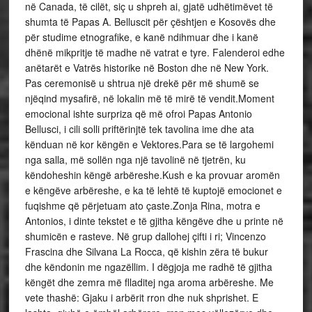
në Canada, të cilët, siç u shpreh ai, gjatë udhëtimëvet të
shumta të Papas A. Belluscit për çështjen e Kosovës dhe
për studime etnografike, e kanë ndihmuar dhe i kanë
dhënë mikpritje të madhe në vatrat e tyre. Falenderoi edhe
anëtarët e Vatrës historike në Boston dhe në New York.
Pas ceremonisë u shtrua një drekë për më shumë se
njëqind mysafirë, në lokalin më të mirë të vendit.Moment
emocional ishte surpriza që më ofroi Papas Antonio
Bellusci, i cili solli priftërinjtë tek tavolina ime dhe ata
kënduan në kor këngën e Vektores.Para se të largohemi
nga salla, më sollën nga një tavolinë në tjetrën, ku
këndoheshin këngë arbëreshe.Kush e ka provuar aromën
e këngëve arbëreshe, e ka të lehtë të kuptojë emocionet e
fuqishme që përjetuam ato çaste.Zonja Rina, motra e
Antonios, i dinte tekstet e të gjitha këngëve dhe u printe në
shumicën e rasteve. Në grup dallohej çifti i ri; Vincenzo
Frascina dhe Silvana La Rocca, që kishin zëra të bukur
dhe këndonin me ngazëllim. I dëgjoja me radhë të gjitha
këngët dhe zemra më flladitej nga aroma arbëreshe. Me
vete thashë: Gjaku i arbërit rron dhe nuk shprishet. E