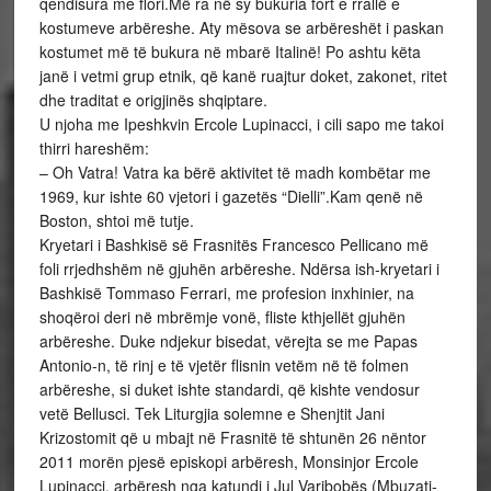
qendisura me flori.Më ra në sy bukuria fort e rrallë e
kostumeve arbëreshe. Aty mësova se arbëreshët i paskan
kostumet më të bukura në mbarë Italinë! Po ashtu këta
janë i vetmi grup etnik, që kanë ruajtur doket, zakonet, ritet
dhe traditat e origjinës shqiptare.
U njoha me Ipeshkvin Ercole Lupinacci, i cili sapo me takoi
thirri hareshëm:
– Oh Vatra! Vatra ka bërë aktivitet të madh kombëtar me
1969, kur ishte 60 vjetori i gazetës “Dielli”.Kam qenë në
Boston, shtoi më tutje.
Kryetari i Bashkisë së Frasnitës Francesco Pellicano më
foli rrjedhshëm në gjuhën arbëreshe. Ndërsa ish-kryetari i
Bashkisë Tommaso Ferrari, me profesion inxhinier, na
shoqëroi deri në mbrëmje vonë, fliste kthjellët gjuhën
arbëreshe. Duke ndjekur bisedat, vërejta se me Papas
Antonio-n, të rinj e të vjetër flisnin vetëm në të folmen
arbëreshe, si duket ishte standardi, që kishte vendosur
vetë Bellusci. Tek Liturgjia solemne e Shenjtit Jani
Krizostomit që u mbajt në Frasnitë të shtunën 26 nëntor
2011 morën pjesë episkopi arbëresh, Monsinjor Ercole
Lupinacci, arbëresh nga katundi i Jul Varibobës (Mbuzati-