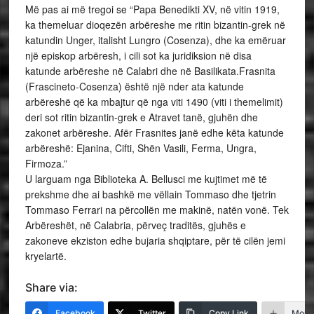
Më pas ai më tregoi se “Papa Benedikti XV, në vitin 1919,
ka themeluar dioqezën arbëreshe me ritin bizantin-grek në
katundin Unger, italisht Lungro (Cosenza), dhe ka emëruar
një episkop arbëresh, i cili sot ka juridiksion në disa
katunde arbëreshe në Calabri dhe në Basilikata.Frasnita
(Frascineto-Cosenza) është një nder ata katunde
arbëreshë që ka mbajtur që nga viti 1490 (viti i themelimit)
deri sot ritin bizantin-grek e Atravet tanë, gjuhën dhe
zakonet arbëreshe. Afër Frasnites janë edhe këta katunde
arbëreshë: Ejanina, Cifti, Shën Vasili, Ferma, Ungra,
Firmoza.”
U larguam nga Biblioteka A. Bellusci me kujtimet më të
prekshme dhe ai bashkë me vëllain Tommaso dhe tjetrin
Tommaso Ferrari na përcollën me makinë, natën vonë. Tek
Arbëreshët, në Calabria, përveç traditës, gjuhës e
zakoneve ekziston edhe bujaria shqiptare, për të cilën jemi
kryelartë.
Share via:
Facebook
Twitter
Copy Link
More