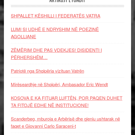
ARTIKUJT E FUNDIT
SHPALLET KËSHILLI I FEDERATËS VATRA
LUMI SI UDHË E NDRYSHIM NË POEZINË
AGOLLIANE
ZËMËRIM DHE PAS VDEKJES! DISIDENTI I
PËRHERSHËM…
Patriotë nga Shqipëria vizituan Vatrën
Mirëseardhje në Shqipëri, Ambasador Eric Wendt
KOSOVA E KA FITUAR LUFTËN, POR PAQEN DUHET
TA FITOJË EDHE NË INSTITUCIONE!
Scanderbeg, mburoja e Arbërisë dhe gjeniu ushtarak në
faqet e Giovanni Carlo Saraceni-t