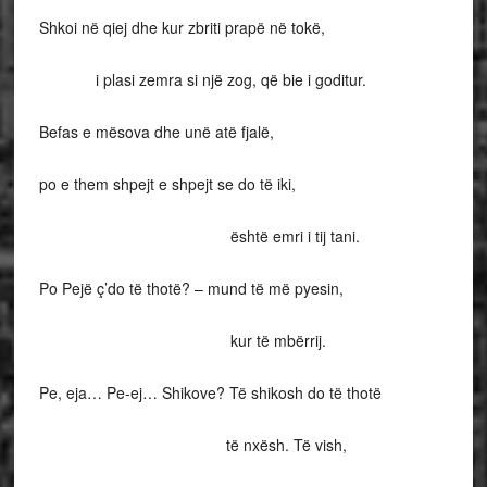
Shkoi në qiej dhe kur zbriti prapë në tokë,
i plasi zemra si një zog, që bie i goditur.
Befas e mësova dhe unë atë fjalë,
po e them shpejt e shpejt se do të iki,
është emri i tij tani.
Po Pejë ç’do të thotë? – mund të më pyesin,
kur të mbërrij.
Pe, eja… Pe-ej… Shikove? Të shikosh do të thotë
të nxësh. Të vish,