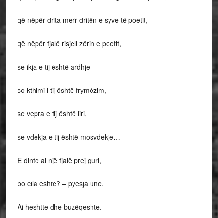
që nëpër drita merr dritën e syve të poetit,
që nëpër fjalë risjell zërin e poetit,
se ikja e tij është ardhje,
se kthimi i tij është frymëzim,
se vepra e tij është liri,
se vdekja e tij është mosvdekje…
E dinte ai një fjalë prej guri,
po cila është? – pyesja unë.
Ai heshtte dhe buzëqeshte.