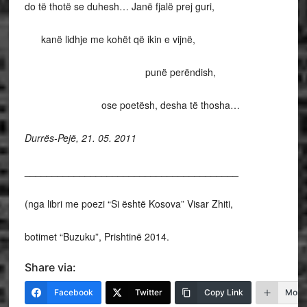
do të thotë se duhesh… Janë fjalë prej guri,
kanë lidhje me kohët që ikin e vijnë,
punë perëndish,
ose poetësh, desha të thosha…
Durrës-Pejë, 21. 05. 2011
_______________________________________
(nga libri me poezi “Si është Kosova” Visar Zhiti,
botimet “Buzuku”, Prishtinë 2014.
Share via:
Facebook
Twitter
Copy Link
More