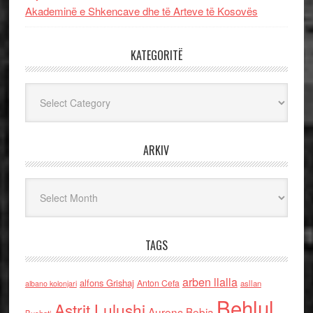
Akademinë e Shkencave dhe të Arteve të Kosovës
KATEGORITË
Kategoritë
ARKIV
Arkiv
TAGS
arben llalla
alfons Grishaj
Anton Cefa
asllan
albano kolonjari
Behlul
Astrit Lulushi
Aurenc Bebja