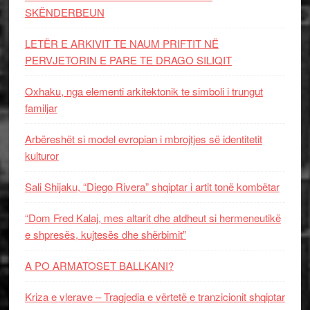
SKËNDERBEUN
LETËR E ARKIVIT TE NAUM PRIFTIT NË
PERVJETORIN E PARE TE DRAGO SILIQIT
Oxhaku, nga elementi arkitektonik te simboli i trungut
familjar
Arbëreshët si model evropian i mbrojtjes së identitetit
kulturor
Sali Shijaku, “Diego Rivera” shqiptar i artit tonë kombëtar
“Dom Fred Kalaj, mes altarit dhe atdheut si hermeneutikë
e shpresës, kujtesës dhe shërbimit”
A PO ARMATOSET BALLKANI?
Kriza e vlerave – Tragjedia e vërtetë e tranzicionit shqiptar