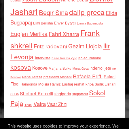
Bushati
Jashari
dalip greca
Beqir Sina
Elida
Buçpapaj
Enver Bytyci
Elmi Berisha
Ermira Babamusta
Frank
Eugjen Merlika
Fahri Xharra
shkreli
Ilir
Gezim Llojdia
Fritz radovani
Levonja
Interviste
Kolec Traboini
Keze Kozeta Zylo
kosova
Kosove
nderroi jete
Marjana Bulku
ne
Murat Gecaj
Rafaela Prifti
Rafael
Nene Tereza
Kosove
presidenti Nishani
Floqi
Raimonda Moisiu
Ramiz Lushaj
reshat kripa
Sadik Elshani
Sokol
Shefqet Kercelli
shqiperia
shqiptaret
SHBA
Paja
Vatra
Visar Zhiti
Thaci
This website uses cookies to improve your experience. We'll