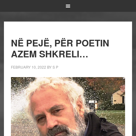
NË PEJË, PËR POETIN
AZEM SHKRELI…
FEBRUARY 10, 2022
BY
S P