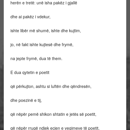
herën e tretë: unë isha pakëz i gjallë
dhe ai pakëz i vdekur,
ishte libër më shumë, ishte dhe kujtim,
jo, në fakt ishte kujtesë dhe frymë,
na jepte frymë, dua të them.
E dua qytetin e poetit
që përkujton, ashtu si luftën dhe qëndresën,
dhe poezinë e tij,
që nëpër pemë shikon shtatin e jetës së poetit,
që nëpër rrugë ndjek ecjen e vegimeve të poetit,