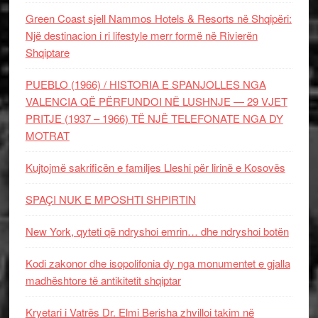
Green Coast sjell Nammos Hotels & Resorts në Shqipëri:
Një destinacion i ri lifestyle merr formë në Rivierën
Shqiptare
PUEBLO (1966) / HISTORIA E SPANJOLLES NGA
VALENCIA QË PËRFUNDOI NË LUSHNJE — 29 VJET
PRITJE (1937 – 1966) TË NJË TELEFONATE NGA DY
MOTRAT
Kujtojmë sakrificën e familjes Lleshi për lirinë e Kosovës
SPAÇI NUK E MPOSHTI SHPIRTIN
New York, qyteti që ndryshoi emrin… dhe ndryshoi botën
Kodi zakonor dhe isopolifonia dy nga monumentet e gjalla
madhështore të antikitetit shqiptar
Kryetari i Vatrës Dr. Elmi Berisha zhvilloi takim në