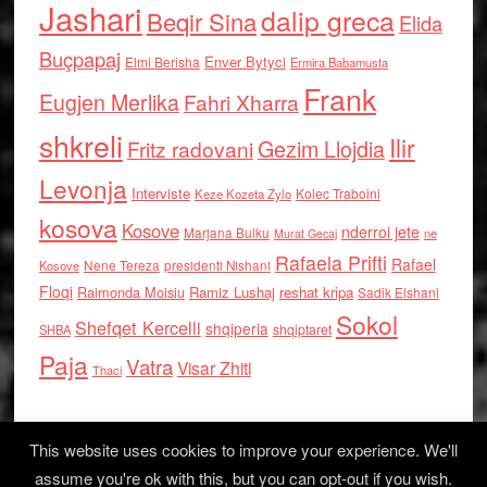
Jashari
dalip greca
Beqir Sina
Elida
Buçpapaj
Enver Bytyci
Elmi Berisha
Ermira Babamusta
Frank
Eugjen Merlika
Fahri Xharra
shkreli
Ilir
Gezim Llojdia
Fritz radovani
Levonja
Interviste
Kolec Traboini
Keze Kozeta Zylo
kosova
Kosove
nderroi jete
Marjana Bulku
ne
Murat Gecaj
Rafaela Prifti
Rafael
Nene Tereza
Kosove
presidenti Nishani
Floqi
Raimonda Moisiu
Ramiz Lushaj
reshat kripa
Sadik Elshani
Sokol
Shefqet Kercelli
shqiperia
shqiptaret
SHBA
Paja
Vatra
Visar Zhiti
Thaci
This website uses cookies to improve your experience. We'll
assume you're ok with this, but you can opt-out if you wish.