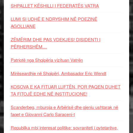
SHPALLET KËSHILLI I FEDERATËS VATRA
LUMI SI UDHË E NDRYSHIM NË POEZINË
AGOLLIANE
ZËMËRIM DHE PAS VDEKJES! DISIDENTI I
PËRHERSHËM…
Patriotë nga Shqipëria vizituan Vatrën
Mirëseardhje në Shqipëri, Ambasador Eric Wendt
KOSOVA E KA FITUAR LUFTËN, POR PAQEN DUHET
TA FITOJË EDHE NË INSTITUCIONE!
Scanderbeg, mburoja e Arbërisë dhe gjeniu ushtarak në
faqet e Giovanni Carlo Saraceni-t
Republika mbi interesat politike: sovraniteti i qytetarëve,