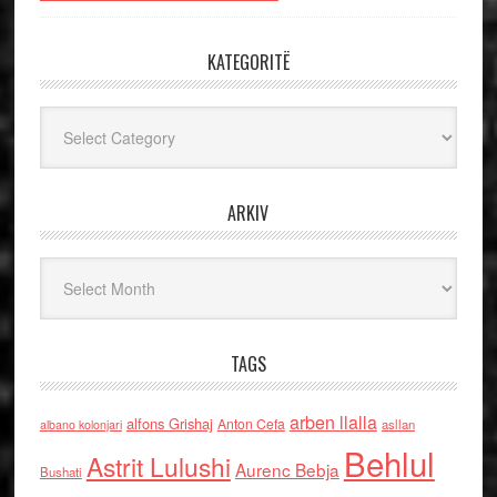
KATEGORITË
Kategoritë
ARKIV
Arkiv
TAGS
arben llalla
alfons Grishaj
Anton Cefa
asllan
albano kolonjari
Behlul
Astrit Lulushi
Aurenc Bebja
Bushati