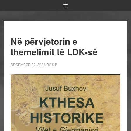
Në përvjetorin e
themelimit të LDK-së
DECEMBER 23, 2023
BY
S P