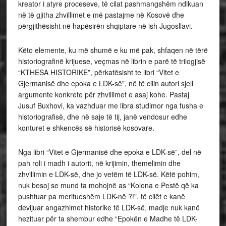
kreator i atyre proceseve, të cilat pashmangshëm ndikuan
në të gjitha zhvillimet e më pastajme në Kosovë dhe
përgjithësisht në hapësirën shqiptare në ish Jugosllavi.
Këto elemente, ku më shumë e ku më pak, shfaqen në tërë
historiografinë krijuese, veçmas në librin e parë të trilogjisë
“KTHESA HISTORIKE”, përkatësisht te libri “Vitet e
Gjermanisë dhe epoka e LDK-së”, në të cilin autori sjell
argumente konkrete për zhvillimet e asaj kohe. Pastaj
Jusuf Buxhovi, ka vazhduar me libra studimor nga fusha e
historiografisë, dhe në saje të tij, janë vendosur edhe
konturet e shkencës së historisë kosovare.
Nga libri “Vitet e Gjermanisë dhe epoka e LDK-së”, del në
pah roli i madh i autorit, në krijimin, themelimin dhe
zhvillimin e LDK-së, dhe jo vetëm të LDK-së. Këtë pohim,
nuk besoj se mund ta mohojnë as “Kolona e Pestë që ka
pushtuar pa meritueshëm LDK-në ?!”, të cilët e kanë
devijuar angazhimet historike të LDK-së, madje nuk kanë
hezituar për ta shembur edhe “Epokën e Madhe të LDK-