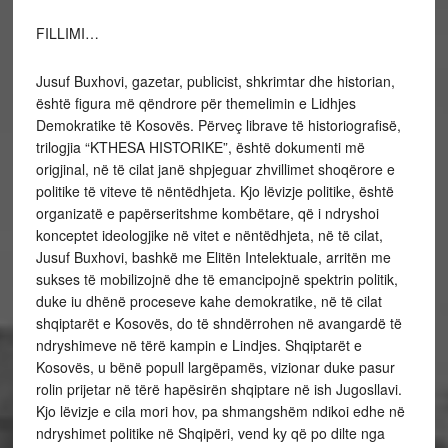
FILLIMI…
Jusuf Buxhovi, gazetar, publicist, shkrimtar dhe historian,
është figura më qëndrore për themelimin e Lidhjes
Demokratike të Kosovës. Përveç librave të historiografisë,
trilogjia “KTHESA HISTORIKE”, është dokumenti më
origjinal, në të cilat janë shpjeguar zhvillimet shoqërore e
politike të viteve të nëntëdhjeta. Kjo lëvizje politike, është
organizatë e papërseritshme kombëtare, që i ndryshoi
konceptet ideologjike në vitet e nëntëdhjeta, në të cilat,
Jusuf Buxhovi, bashkë me Elitën Intelektuale, arritën me
sukses të mobilizojnë dhe të emancipojnë spektrin politik,
duke iu dhënë proceseve kahe demokratike, në të cilat
shqiptarët e Kosovës, do të shndërrohen në avangardë të
ndryshimeve në tërë kampin e Lindjes. Shqiptarët e
Kosovës, u bënë popull largëpamës, vizionar duke pasur
rolin prijetar në tërë hapësirën shqiptare në ish Jugosllavi.
Kjo lëvizje e cila mori hov, pa shmangshëm ndikoi edhe në
ndryshimet politike në Shqipëri, vend ky që po dilte nga