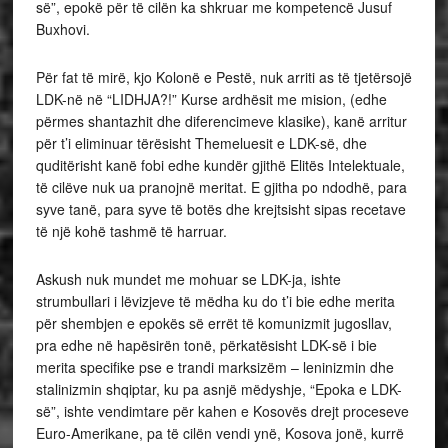
së”, epokë për të cilën ka shkruar me kompetencë Jusuf
Buxhovi.
Për fat të mirë, kjo Kolonë e Pestë, nuk arriti as të tjetërsojë
LDK-në në “LIDHJA?!” Kurse ardhësit me mision, (edhe
përmes shantazhit dhe diferencimeve klasike), kanë arritur
për t’i eliminuar tërësisht Themeluesit e LDK-së, dhe
quditërisht kanë fobi edhe kundër gjithë Elitës Intelektuale,
të cilëve nuk ua pranojnë meritat. E gjitha po ndodhë, para
syve tanë, para syve të botës dhe krejtsisht sipas recetave
të një kohë tashmë të harruar.
Askush nuk mundet me mohuar se LDK-ja, ishte
strumbullari i lëvizjeve të mëdha ku do t’i bie edhe merita
për shembjen e epokës së errët të komunizmit jugosllav,
pra edhe në hapësirën tonë, përkatësisht LDK-së i bie
merita specifike pse e trandi marksizëm – leninizmin dhe
stalinizmin shqiptar, ku pa asnjë mëdyshje, “Epoka e LDK-
së”, ishte vendimtare për kahen e Kosovës drejt proceseve
Euro-Amerikane, pa të cilën vendi ynë, Kosova jonë, kurrë