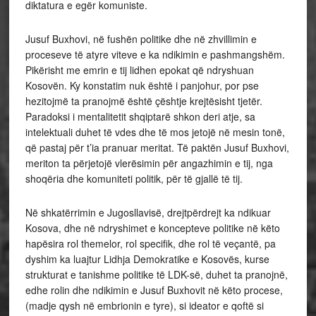
diktatura e egër komuniste.
Jusuf Buxhovi, në fushën politike dhe në zhvillimin e
proceseve të atyre viteve e ka ndikimin e pashmangshëm.
Pikërisht me emrin e tij lidhen epokat që ndryshuan
Kosovën. Ky konstatim nuk është i panjohur, por pse
hezitojmë ta pranojmë është çështje krejtësisht tjetër.
Paradoksi i mentalitetit shqiptarë shkon deri atje, sa
intelektuali duhet të vdes dhe të mos jetojë në mesin tonë,
që pastaj për t’ia pranuar meritat. Të paktën Jusuf Buxhovi,
meriton ta përjetojë vlerësimin për angazhimin e tij, nga
shoqëria dhe komuniteti politik, për të gjallë të tij.
Në shkatërrimin e Jugosllavisë, drejtpërdrejt ka ndikuar
Kosova, dhe në ndryshimet e koncepteve politike në këto
hapësira rol themelor, rol specifik, dhe rol të veçantë, pa
dyshim ka luajtur Lidhja Demokratike e Kosovës, kurse
strukturat e tanishme politike të LDK-së, duhet ta pranojnë,
edhe rolin dhe ndikimin e Jusuf Buxhovit në këto procese,
(madje qysh në embrionin e tyre), si ideator e qoftë si