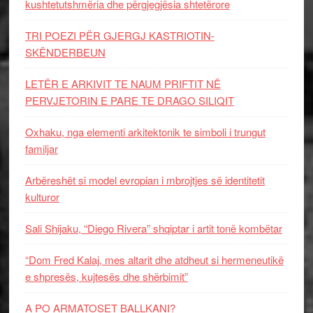
kushtetutshmëria dhe përgjegjësia shtetërore
TRI POEZI PËR GJERGJ KASTRIOTIN-
SKËNDERBEUN
LETËR E ARKIVIT TE NAUM PRIFTIT NË
PERVJETORIN E PARE TE DRAGO SILIQIT
Oxhaku, nga elementi arkitektonik te simboli i trungut
familjar
Arbëreshët si model evropian i mbrojtjes së identitetit
kulturor
Sali Shijaku, “Diego Rivera” shqiptar i artit tonë kombëtar
“Dom Fred Kalaj, mes altarit dhe atdheut si hermeneutikë
e shpresës, kujtesës dhe shërbimit”
A PO ARMATOSET BALLKANI?