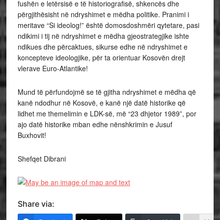
fushën e letërsisë e të historiografisë, shkencës dhe
përgjithësisht në ndryshimet e mëdha politike. Pranimi i
meritave “Si ideolog!” është domosdoshmëri qytetare, pasi
ndikimi i tij në ndryshimet e mëdha gjeostrategjike ishte
ndikues dhe përcaktues, sikurse edhe në ndryshimet e
koncepteve ideologjike, për ta orientuar Kosovën drejt
vlerave Euro-Atlantike!
Mund të përfundojmë se të gjitha ndryshimet e mëdha që
kanë ndodhur në Kosovë, e kanë një datë historike që
lidhet me themelimin e LDK-së, më “23 dhjetor 1989”, por
ajo datë historike mban edhe nënshkrimin e Jusuf
Buxhovit!
Shefqet Dibrani
Share via: