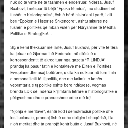
nuk do të vinte në të tashmen e ëndërruar. Ndërsa, Jusuf
Buxhovi, i mësuar të bëjë “Epoka të mira”, me studimet në
fushën e historiografisë, është bërë historiani i parë, i cili
bëri “Epokën e Historisë Shkencore”, ashtu sikurse në
fushën e politikës që mban vulën për Ndryshime të Mëdha
Politike e Strategjike!…
Siç e kemi theksuar më lartë, Jusuf Buxhovi, për vite të tëra
ka jetuar në Gjermaninë Federale, në cilësinë e
korrospondentit të akredituar nga gazeta “RILINDJA”,
prandaj ka pasur fatin e kontakteve me Elitën e Politikës
Evropiane dhe asaj botërore, e cila ka ndikuar në formimin
e personalitetit të tij politik, dhe me kalimin e kohës
veprimtaria e tij politike është bërë ndikuese, veçmas
brenda LDK-së, ndërsa krijimtaria letrare e historiografike e
pëlqyeshme dhe e pranueshme edhe më tej!
“Njohja e meritave”, është kod i demokracisë politike dhe
institucionale, prandaj është edhe obligim i shoqërisë, t’ia
njoh meritat dhe ta pranojë kontributin e Jusuf Buxhovit, në