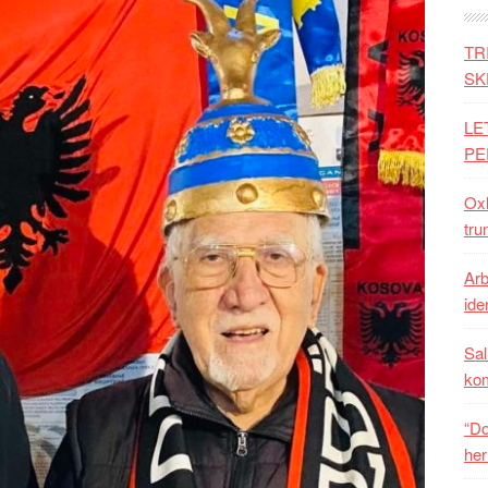
TR
SK
LE
PE
Oxh
tru
Arb
iden
Sal
ko
“Do
her