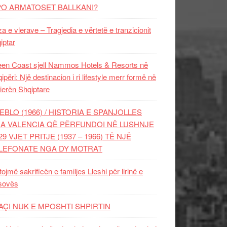
PO ARMATOSET BALLKANI?
za e vlerave – Tragjedia e vërtetë e tranzicionit
iptar
en Coast sjell Nammos Hotels & Resorts në
ipëri: Një destinacion i ri lifestyle merr formë në
ierën Shqiptare
EBLO (1966) / HISTORIA E SPANJOLLES
A VALENCIA QË PËRFUNDOI NË LUSHNJE
29 VJET PRITJE (1937 – 1966) TË NJË
LEFONATE NGA DY MOTRAT
tojmë sakrificën e familjes Lleshi për lirinë e
sovës
AÇI NUK E MPOSHTI SHPIRTIN