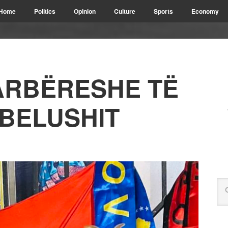
Home
Politics
Opinion
Culture
Sports
Economy
ARBËRESHE TË
 BELUSHIT