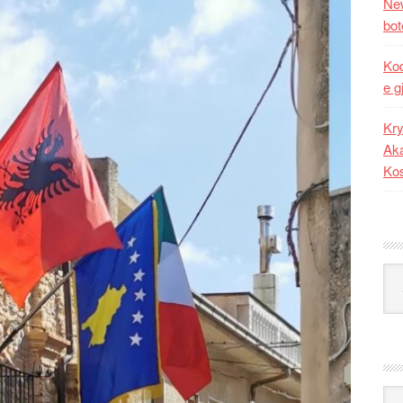
New
bot
Kod
e g
Kry
Aka
Ko
Kat
Ark