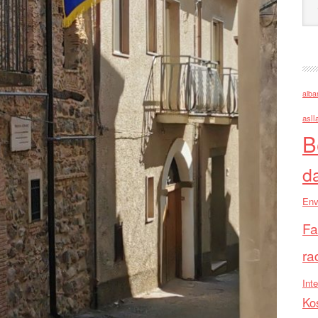
alba
asll
B
d
Env
Fa
ra
Inte
Ko