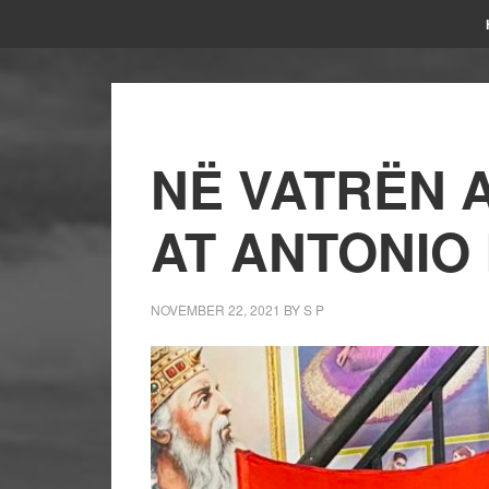
NË VATRËN 
AT ANTONIO
NOVEMBER 22, 2021
BY
S P