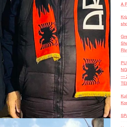
A 
Kri
shq
Gre
Shq
Riv
PU
NG
— 
TE
Kuj
Ko
SP