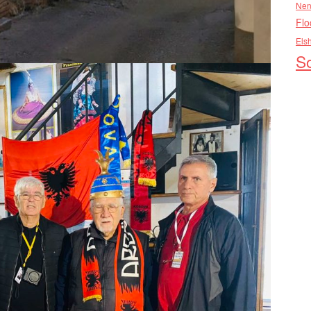
Nen
Flo
Els
So