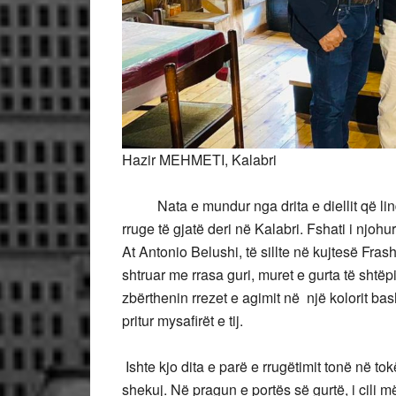
Hazir MEHMETI, Kalabri
Nata e mundur nga drita e diellit që lin
rruge të gjatë deri në Kalabri. Fshati i njohu
At Antonio Belushi, të sillte në kujtesë Fras
shtruar me rrasa guri, muret e gurta të shtëp
zbërthenin rrezet e agimit në një kolorit bas
pritur mysafirët e tij.
Ishte kjo dita e parë e rrugëtimit tonë në t
shekuj. Në pragun e portës së gurtë, i cili m