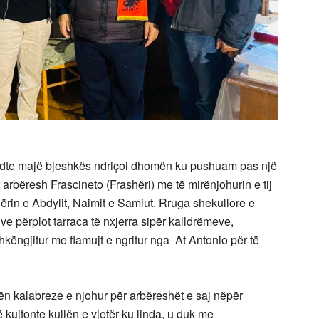
dte majë bjeshkës ndriçoi dhomën ku pushuam pas një
r arbëresh Frascineto (Frashëri) me të mirënjohurin e tij
hërin e Abdylit, Naimit e Samiut. Rruga shekullore e
ive përplot tarraca të nxjerra sipër kalldrëmeve,
hkëngjitur me flamujt e ngritur nga At Antonio për të
okën kalabreze e njohur për arbëreshët e saj nëpër
ë kujtonte kullën e vjetër ku linda, u duk me