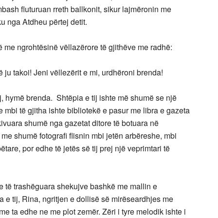
mbash fluturuan rreth ballkonit, sikur lajmëronin me
ku nga Atdheu përtej detit.
ë me ngrohtësinë vëllazërore të gjithëve me radhë:
akoi! Jeni vëllezërit e mi, urdhëroni brenda!
uj, hymë brenda. Shtëpia e tij ishte më shumë se një
e mbi të gjitha ishte bibliotekë e pasur me libra e gazeta
arkivuara shumë nga gazetat ditore të botuara në
 me shumë fotografi flisnin mbi jetën arbëreshe, mbi
tare, por edhe të jetës së tij prej një veprimtari të
ë trashëguara shekujve bashkë me mallin e
 e tij, Rina, ngritjen e dollisë së mirëseardhjes me
me ta edhe ne me plot zemër. Zëri i tyre melodik ishte i