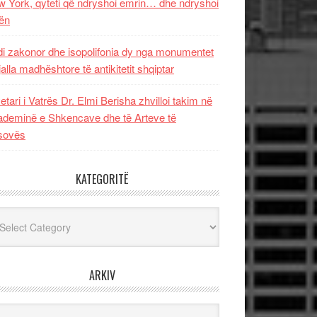
 York, qyteti që ndryshoi emrin… dhe ndryshoi
ën
i zakonor dhe isopolifonia dy nga monumentet
jalla madhështore të antikitetit shqiptar
etari i Vatrës Dr. Elmi Berisha zhvilloi takim në
deminë e Shkencave dhe të Arteve të
sovës
KATEGORITË
egoritë
ARKIV
iv