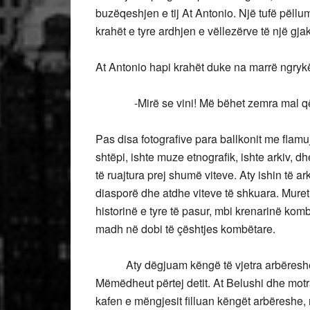
buzëqeshjen e tij At Antonio. Një tufë pëllu
krahët e tyre ardhjen e vëllezërve të një gja
At Antonio hapi krahët duke na marrë ngryk
-Mirë se vini! Më bëhet zemra mal që ju t
Pas disa fotografive para ballkonit me flam
shtëpi, ishte muze etnografik, ishte arkiv, dh
të ruajtura prej shumë viteve. Aty ishin të 
diasporë dhe atdhe viteve të shkuara. Muret
historinë e tyre të pasur, mbi krenarinë kombë
madh në dobi të çështjes kombëtare.
Aty dëgjuam këngë të vjetra arbëreshe t
Mëmëdheut përtej detit. At Belushi dhe motra
kafen e mëngjesit filluan këngët arbëreshe, 