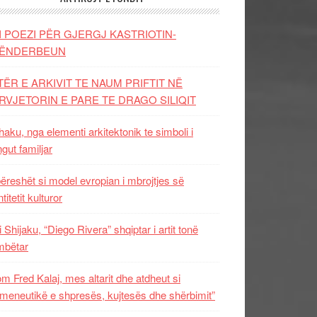
I POEZI PËR GJERGJ KASTRIOTIN-
ËNDERBEUN
TËR E ARKIVIT TE NAUM PRIFTIT NË
RVJETORIN E PARE TE DRAGO SILIQIT
aku, nga elementi arkitektonik te simboli i
ngut familjar
ëreshët si model evropian i mbrojtjes së
titetit kulturor
i Shijaku, “Diego Rivera” shqiptar i artit tonë
mbëtar
m Fred Kalaj, mes altarit dhe atdheut si
meneutikë e shpresës, kujtesës dhe shërbimit”