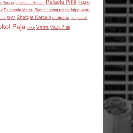
Rafaela Prifti
Rafael
e Tereza
presidenti Nishani
qi
Raimonda Moisiu
Ramiz Lushaj
reshat kripa
Sadik
Shefqet Kercelli
shqiperia
hani
shqiptaret
SHBA
kol Paja
Vatra
Visar Zhiti
Thaci