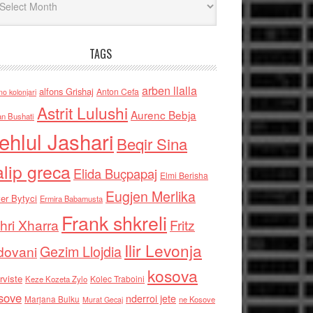
TAGS
arben llalla
alfons Grishaj
Anton Cefa
no kolonjari
Astrit Lulushi
Aurenc Bebja
an Bushati
ehlul Jashari
Beqir Sina
alip greca
Elida Buçpapaj
Elmi Berisha
Eugjen Merlika
er Bytyci
Ermira Babamusta
Frank shkreli
hri Xharra
Fritz
Ilir Levonja
Gezim Llojdia
dovani
kosova
rviste
Kolec Traboini
Keze Kozeta Zylo
sove
nderroi jete
Marjana Bulku
ne Kosove
Murat Gecaj